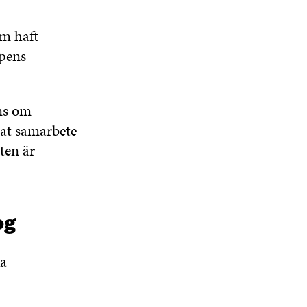
om haft
ppens
ns om
nat samarbete
ten är
og
ka