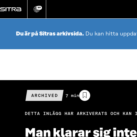
Gå
direkt
SV
Ändra
webbplatsens
till
språk
innehållet
Du är på Sitras arkivsida.
Du kan hitta uppda
ARCHIVED
Beräknad
7 min
läsningstid
DETTA INLÄGG HAR ARKIVERATS OCH KAN 
Man klarar sig int