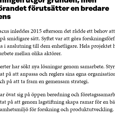
tningen utgör grunden, men
randet förutsätter en bredare
ens
aacus inleddes 2015 eftersom det rådde ett behov at
på smidigare sätt. Syftet var att göra forskningsfö
a i anslutning till dem enhetligare. Hela projektet h
arbete mellan olika aktörer.
erter har sökt nya lösningar genom samarbete. Sty
at på att anpassa och reglera sina egna organisatio
ch på att ta fram en gemensam strategi.
har övat sig på öppen beredning och företagssamarb
at på att genom lagstiftning skapa ramar för en bät
samhetsmiljö för forskning och produktutveckling.