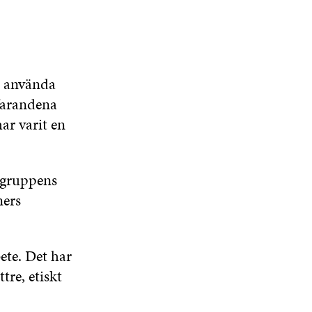
T
E
R
t använda
rfarandena
ar varit en
rgruppens
ners
ete. Det har
tre, etiskt