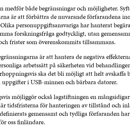
en medför både begränsningar och möjligheter. Syf
rna är att förbättra de nuvarande förfarandena i
 Olika personuppgiftsansvariga har hanterat begär
amma forskningsfråga godtyckligt, utan gemensa
och frister som överenskommits tillsammans.
gränsningarna är att hantera de negativa effektern
ersonliga arbetssätt på säkerheten vid behandlinge
rhoppningsvis ska det bli möjligt att helt avskaffa
a uppgifter i USB-minnen och bärbara datorer.
vis möjliggör också lagstiftningen en mångsidigar
när tidsfristerna för hanteringen av tillstånd och i
 definierats gemensamt och tydliga förfaranden har 
 för oss finländare.