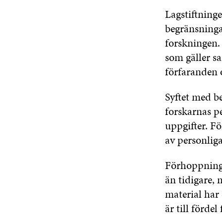
Lagstiftning
begränsninga
forskningen.
som gäller s
förfaranden 
Syftet med be
forskarnas p
uppgifter. Fö
av personlig
Förhoppnings
än tidigare, 
material har
är till fördel