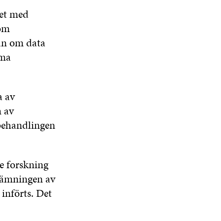
tet med
nom
an om data
mma
a av
n av
 behandlingen
e forskning
nlämningen av
införts. Det