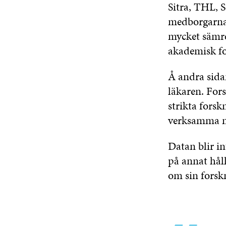
Sitra, THL, 
medborgarnas
mycket sämre
akademisk fo
Å andra sidan
läkaren. For
strikta forsk
verksamma m
Datan blir in
på annat håll
om sin forskn