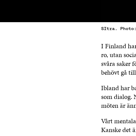
SItra. Photo
I Finland har
ro, utan soci
svåra saker f
behövt gå til
Ibland har ba
som dialog. 
möten är änn
Vårt mentala 
Kanske det är