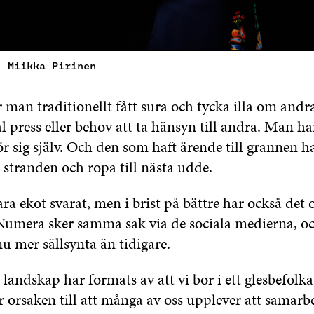
: Miikka Pirinen
 man traditionellt fått sura och tycka illa om andr
al press eller behov att ta hänsyn till andra. Man ha
ör sig själv. Och den som haft ärende till grannen h
l stranden och ropa till nästa udde.
ra ekot svarat, men i brist på bättre har också det 
Numera sker samma sak via de sociala medierna, o
u mer sällsynta än tidigare.
landskap har formats av att vi bor i ett glesbefolka
 orsaken till att många av oss upplever att samarbe