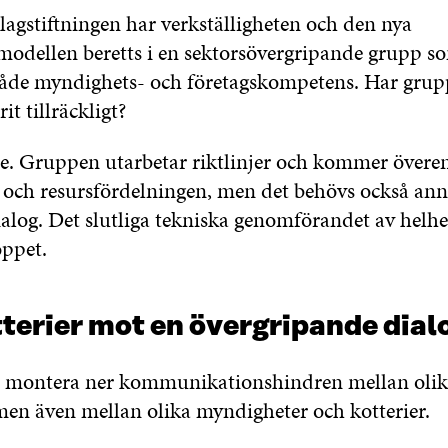
lagstiftningen har verkställigheten och den nya
odellen beretts i en sektorsövergripande grupp s
l både myndighets- och företagskompetens. Har gru
t tillräckligt?
te. Gruppen utarbetar riktlinjer och kommer övere
a och resursfördelningen, men det behövs också an
alog. Det slutliga tekniska genomförandet av helhe
öppet.
terier mot en övergripande dial
tt montera ner kommunikationshindren mellan oli
 men även mellan olika myndigheter och kotterier.