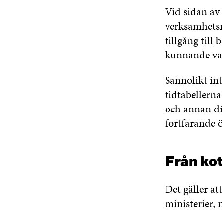
Vid sidan av 
verksamhetsm
tillgång til
kunnande vari
Sannolikt in
tidtabellern
och annan di
fortfarande 
Från kot
Det gäller a
ministerier,