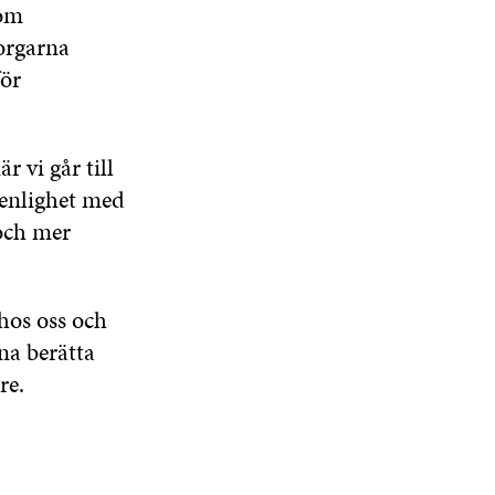
 om
orgarna
för
r vi går till
enlighet med
 och mer
 hos oss och
na berätta
re.