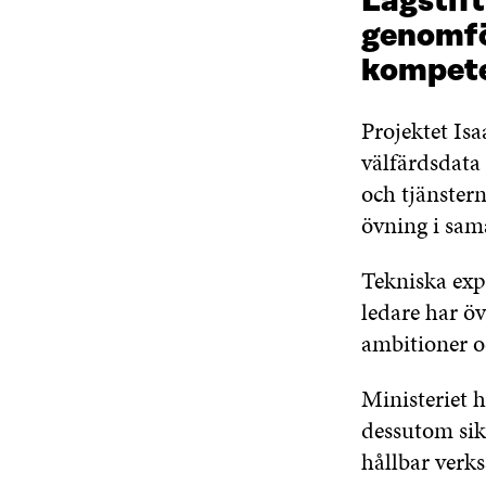
Lagstif
genomfö
kompet
Projektet Is
välfärdsdata 
och tjänstern
övning i sam
Tekniska exp
ledare har öv
ambitioner o
Ministeriet 
dessutom sikt
hållbar verk