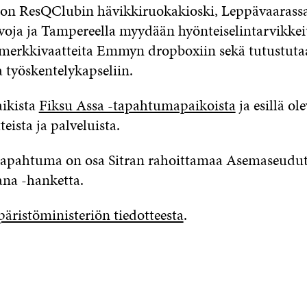
 on ResQClubin hävikkiruokakioski, Leppävaarassa 
oja ja Tampereella myydään hyönteiselintarvikkei
 merkkivaatteita Emmyn dropboxiin sekä tutustuta
 työskentelykapseliin.
aikista
Fiksu Assa -tapahtumapaikoista
ja esillä ole
teista ja palveluista.
tapahtuma on osa Sitran rahoittamaa Asemaseudu
ana -hanketta.
äristöministeriön tiedotteesta
.