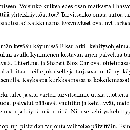
kumiseen. Voisinko kulkea edes osan matkasta lihasv
ttää yhteiskäyttöautoa? Tarvitsenko omaa autoa ta
sautosta? Kaikki nämä kysymykset ovat nyt tärke
tämän kevään käynnissä
Fiksu arki -kehitysohjelma
pailun avulla kymmenen kestävän arjen palveluja tai
tystä.
Liiteri.net
ja
Shareit Blox Car
ovat ohjelmassa
alveluitaan teille jokaiselle ja tarjoavat niitä nyt k
asemilla. Käykääpä kurkkaamassa ja kokeilemassa!
ki tulee ja sitä varten tarvitsemme uusia tuotteita 
udet palvelut pääsevät vauhtiin ja kehittyvät, meid
emaan ja käyttämään niitä. Niin se kehitys kehittyy
op-up-pisteiden tarjonta vaihtelee päivittäin. Esi