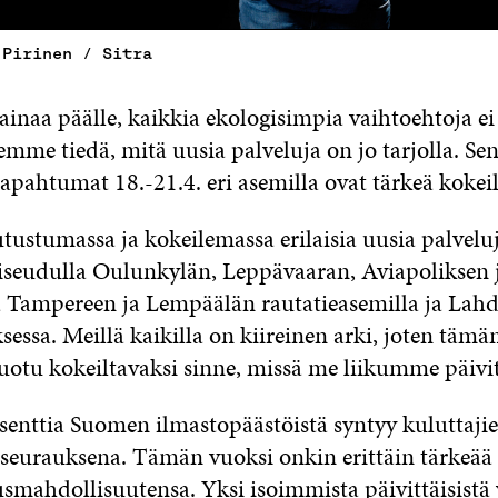
 Pirinen / Sitra
painaa päälle, kaikkia ekologisimpia vaihtoehtoja ei
 emme tiedä, mitä uusia palveluja on jo tarjolla. Se
tapahtumat 18.-21.4. eri asemilla ovat tärkeä kokei
tustumassa ja kokeilemassa erilaisia uusia palvelu
eudulla Oulunkylän, Leppävaaran, Aviapoliksen j
ä Tampereen ja Lempäälän rautatieasemilla ja Lah
ssa. Meillä kaikilla on kiireinen arki, joten tämä
tuotu kokeiltavaksi sinne, missä me liikumme päivit
senttia Suomen ilmastopäästöistä syntyy kuluttaji
n seurauksena. Tämän vuoksi onkin erittäin tärkeää 
smahdollisuutensa. Yksi isoimmista päivittäisistä 