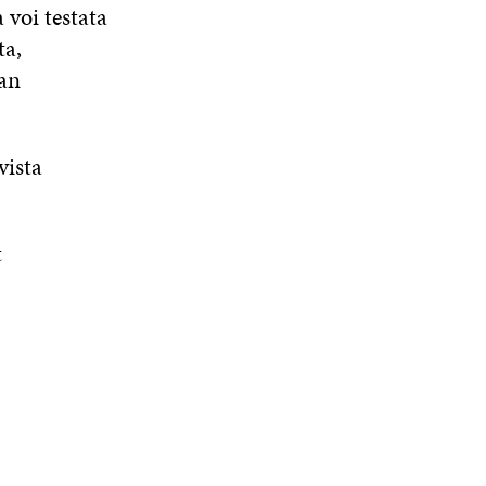
voi testata
U
A
A
N
ta,
A
an
S
S
A
vista
t