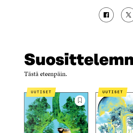
J
J
A
A
A
A
F
T
A
W
C
I
E
T
Suosittelem
B
T
O
E
O
R
Tästä eteenpäin.
K
I
I
S
S
S
UUTISET
UUTISET
S
Ä
A
A
A
V
V
A
A
U
U
T
T
U