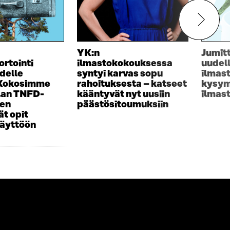
YK:n
Jumit
ortointi
ilmastokokouksessa
uudel
delle
syntyi karvas sopu
ilmas
 Kokosimme
rahoituksesta – katseet
kysym
lan TNFD-
kääntyvät nyt uusiin
ilmas
sen
päästösitoumuksiin
t opit
käyttöön