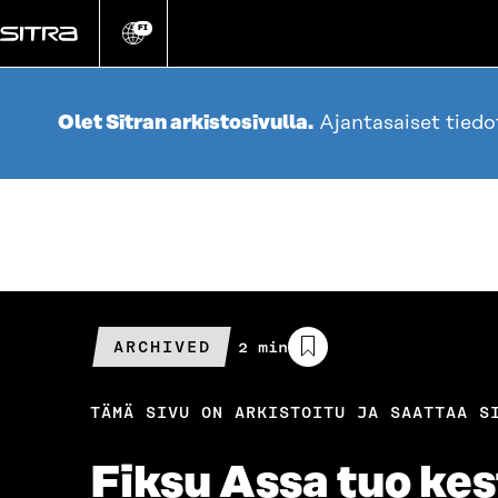
Siirry
suoraan
FI
Vaihda
sivuston
sisältöön
kieli
Olet Sitran arkistosivulla.
Ajantasaiset tied
ARCHIVED
Arvioitu
2 min
lukuaika
TÄMÄ SIVU ON ARKISTOITU JA SAATTAA S
Fiksu Assa tuo kes