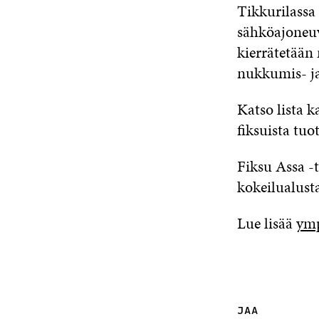
Tikkurilassa
sähköajoneuv
kierrätetään
nukkumis- ja
Katso lista k
fiksuista tuot
Fiksu Assa -
kokeilualust
Lue lisää
ymp
JAA