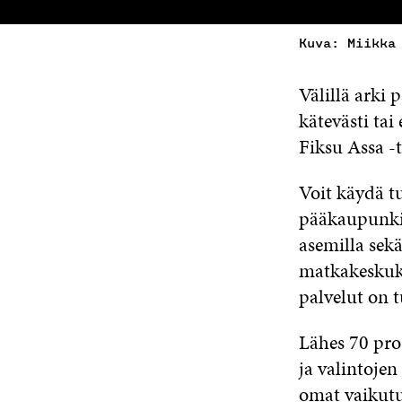
Kuva: Miikka
Välillä arki 
kätevästi tai
Fiksu Assa -
Voit käydä tu
pääkaupunkis
asemilla sek
matkakeskukse
palvelut on 
Lähes 70 pro
ja valintoje
omat vaikutu