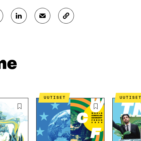
J
J
K
A
A
O
A
A
P
L
S
I
I
Ä
O
N
H
I
K
K
A
me
E
Ö
R
D
P
T
I
O
I
N
S
K
I
T
K
S
I
E
UUTISET
UUTISE
S
L
L
Ä
L
I
A
A
N
V
A
L
A
V
I
U
A
N
T
U
K