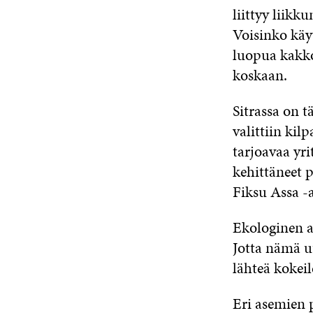
liittyy liik
Voisinko käy
luopua kakko
koskaan.
Sitrassa on 
valittiin kil
tarjoavaa yri
kehittäneet p
Fiksu Assa -
Ekologinen ar
Jotta nämä u
lähteä kokeil
Eri asemien p