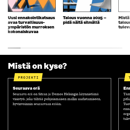
Uusi ennakointikatsaus
Talous vuonna 2025 –
Mistä
avaa turvallisuus­­
pidä näitä silmällä
talou
ympäristön murroksen
tulev
kokonaiskuvaa
Mistä on kyse?
PROJEKTI
Seuraava erä
Enn
Seuraava erä on Sitran ja Demos Helsingin käynnistämä
Tämä
visiotyö, joka tähtää pohjoismaisen mallin uudistamiseen,
pitk
hyvinvoinnin seuraavaan erään.
Tuot
enna
orga
tule