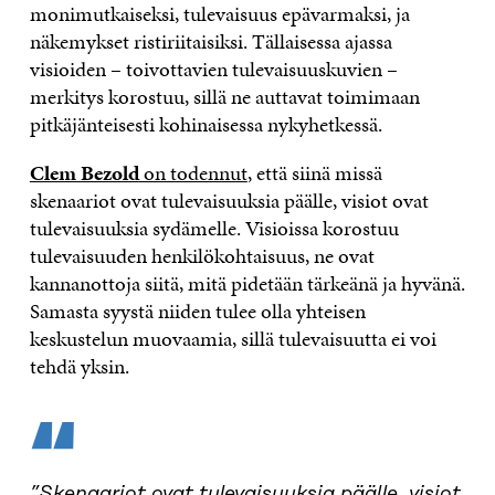
monimutkaiseksi, tulevaisuus epävarmaksi, ja
näkemykset ristiriitaisiksi. Tällaisessa ajassa
visioiden – toivottavien tulevaisuuskuvien –
merkitys korostuu, sillä ne auttavat toimimaan
pitkäjänteisesti kohinaisessa nykyhetkessä.
Clem Bezold
on todennut
, että siinä missä
skenaariot ovat tulevaisuuksia päälle, visiot ovat
tulevaisuuksia sydämelle. Visioissa korostuu
tulevaisuuden henkilökohtaisuus, ne ovat
kannanottoja siitä, mitä pidetään tärkeänä ja hyvänä.
Samasta syystä niiden tulee olla yhteisen
keskustelun muovaamia, sillä tulevaisuutta ei voi
tehdä yksin.
“
”Skenaariot ovat tulevaisuuksia päälle, visiot