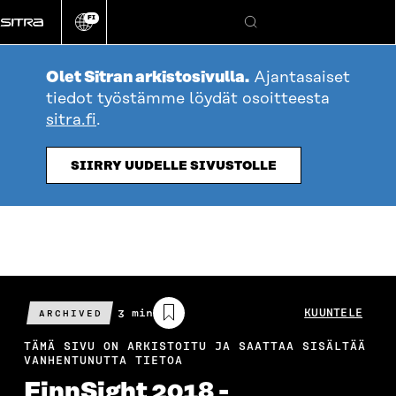
Siirry
FI
suoraan
Vaihda
Hae
sivuston
sisältöön
kieli
Olet Sitran arkistosivulla.
Ajantasaiset
tiedot työstämme löydät osoitteesta
sitra.fi
.
SIIRRY UUDELLE SIVUSTOLLE
Arvioitu
3 min
KUUNTELE
ARCHIVED
lukuaika
TÄMÄ SIVU ON ARKISTOITU JA SAATTAA SISÄLTÄÄ
VANHENTUNUTTA TIETOA
FinnSight 2018 -