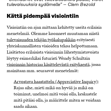
tulevaisuuksia sydämelle” – Clem Bezold
Kättä pidempää visiointiin
Visiointiin on ajan mittaan kehitetty useita erilaisia
menetelmiä. Olemme koonneet muutaman niistä
tulevaisuuden tekijän työkalupakkiin
erityisesti
yhteiskunnallisten visioiden tekoa helpottamaan.
Lisätietoa erilaisista visioinnin lähestymistavoista
löytyy esimerkiksi futuristi Wendy Schultzin
visioinnin historiaa käsittelevästä esityksestä
, jossa
mainitaan mm. seuraavat menetelmät:
Arvostava haastattelu (Appreciative Inquiry)
:
Rajaa aihe, mieti mikä on hyvää ja mikä on
toiminut, unelmoi mitä voisi olla, keskustele
mitä pitäisi olla, ja määrittele miten se voidaan
saada aikaan.