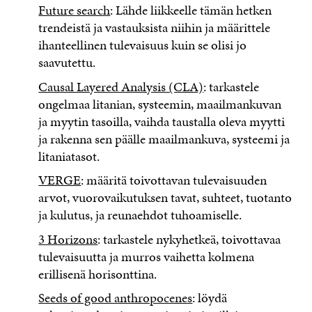
Future search
: Lähde liikkeelle tämän hetken
trendeistä ja vastauksista niihin ja määrittele
ihanteellinen tulevaisuus kuin se olisi jo
saavutettu.
Causal Layered Analysis (CLA)
: tarkastele
ongelmaa litanian, systeemin, maailmankuvan
ja myytin tasoilla, vaihda taustalla oleva myytti
ja rakenna sen päälle maailmankuva, systeemi ja
litaniatasot.
VERGE
: määritä toivottavan tulevaisuuden
arvot, vuorovaikutuksen tavat, suhteet, tuotanto
ja kulutus, ja reunaehdot tuhoamiselle.
3 Horizons
: tarkastele nykyhetkeä, toivottavaa
tulevaisuutta ja murros vaihetta kolmena
erillisenä horisonttina.
Seeds of good anthropocenes
: löydä