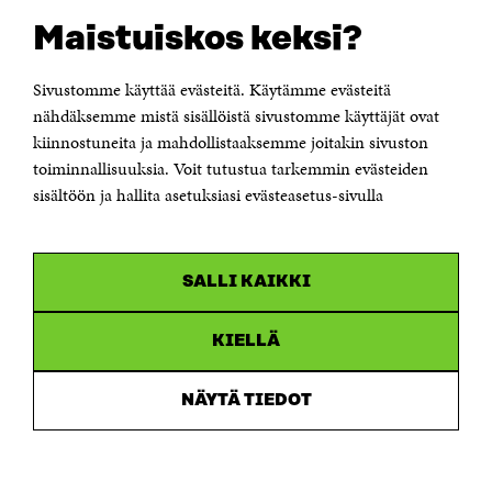
Suomen itsenäisyyden juhlarahasto Sitra
Maistuiskos keksi?
Itämerenkatu 11-13, PL 160,
00181 Helsinki
Sivustomme käyttää evästeitä. Käytämme evästeitä
Puhelin +358 294 618 991
Sähköpostiosoite
nähdäksemme mistä sisällöistä sivustomme käyttäjät ovat
etunimi.sukunimi@sitra.fi tai sitra@sitra.fi
kiinnostuneita ja mahdollistaaksemme joitakin sivuston
toiminnallisuuksia. Voit tutustua tarkemmin evästeiden
Saapumisohjeet
sisältöön ja hallita asetuksiasi evästeasetus-sivulla
Y-tunnus 0202132-3
OLEMME NÄISSÄ SOMEISSA
SALLI KAIKKI
Facebook
Avautuu
uudessa
Linkedin
ikkunassa
KIELLÄ
Avautuu
uudessa
Youtube
ikkunassa
Avautuu
NÄYTÄ TIEDOT
uudessa
Instagram
ikkunassa
Avautuu
uudessa
ikkunassa