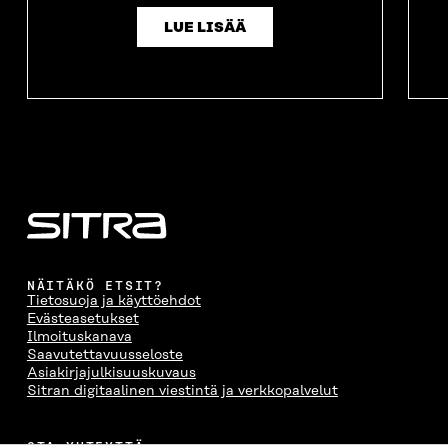
LUE LISÄÄ
NÄITÄKÖ ETSIT?
Tietosuoja ja käyttöehdot
Evästeasetukset
Ilmoituskanava
Saavutettavuusseloste
Asiakirjajulkisuuskuvaus
Sitran digitaalinen viestintä ja verkkopalvelut
OTA YHTEYTTÄ