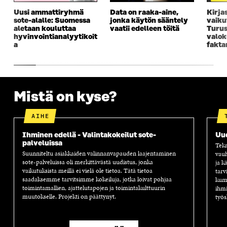
K
U
K
K
Uusi ammattiryhmä
Data on raaka-aine,
Kirja
U
N
U
K
sote-alalle: Suomessa
jonka käytön sääntely
vaiku
N
A
N
U
aletaan kouluttaa
vaatii edelleen töitä
Turus
A
S
A
N
hyvinvointianalyytikoit
valok
S
S
S
A
a
fakta
S
A
S
S
A
A
S
A
Mistä on kyse?
AIHE
Ihminen edellä - Valintakokeilut sote-
Uu
palveluissa
Tekn
Suunniteltu asiakkaiden valinnanvapauden laajentaminen
vauh
sote-palveluissa oli merkittävästä uudistus, jonka
ja k
vaikutuksista meillä ei vielä ole tietoa. Tätä tietoa
tarv
saadaksemme tarvitsimme kokeiluja, jotka loivat pohjaa
kump
toimintamallien, ajattelutapojen ja toimintakulttuurin
ihmi
muutokselle. Projekti on päättynyt.
työs