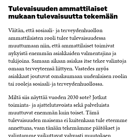
Tulevaisuuden ammattilaiset
mukaan tulevaisuutta tekemään
Väitän, että sosiaali- ja terveydenhuollon
ammattilaisten rooli tulee tulevaisuudessa
muuttumaan niin, että ammattilaiset toimivat
nykyistä enemmän asiakkaiden valmentajina ja
tukijoina. Samaan aikaan asiakas itse tekee valintoja
omaan terveyteensä liittyen. Vastedes myös
asiakkaat joutuvat omaksumaan uudenlaisen roolin
tai rooleja sosiaali-ja terveydenhuollossa.
Miltä siis näyttää vuoden 2030 sote? Jotkut
toiminta- ja ajattelutavoista sekä palveluista
muuttuvat enemmän kuin toiset. Tämä
tulevaisuuden maisema ei kuitenkaan tule eteemme
annettuna, vaan tänään tekemämme päätökset ja
valintamme vaikuttavat vahvasti muutoksen