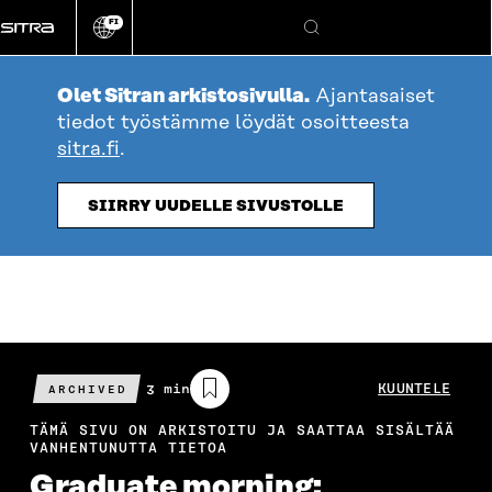
Siirry
FI
suoraan
Vaihda
Hae
sivuston
sisältöön
kieli
Olet Sitran arkistosivulla.
Ajantasaiset
tiedot työstämme löydät osoitteesta
sitra.fi
.
SIIRRY UUDELLE SIVUSTOLLE
Arvioitu
3 min
KUUNTELE
ARCHIVED
lukuaika
TÄMÄ SIVU ON ARKISTOITU JA SAATTAA SISÄLTÄÄ
VANHENTUNUTTA TIETOA
Graduate morning: