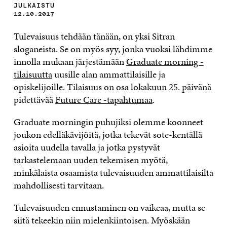
JULKAISTU
12.10.2017
Tulevaisuus tehdään tänään, on yksi Sitran
sloganeista. Se on myös syy, jonka vuoksi lähdimme
innolla mukaan järjestämään
Graduate morning -
tilaisuutta
uusille alan ammattilaisille ja
opiskelijoille. Tilaisuus on osa lokakuun 25. päivänä
pidettävää
Future Care -tapahtumaa
.
Graduate morningin puhujiksi olemme koonneet
joukon edelläkävijöitä, jotka tekevät sote-kentällä
asioita uudella tavalla ja jotka pystyvät
tarkastelemaan uuden tekemisen myötä,
minkälaista osaamista tulevaisuuden ammattilaisilta
mahdollisesti tarvitaan.
Tulevaisuuden ennustaminen on vaikeaa, mutta se
siitä tekeekin niin mielenkiintoisen. Myöskään