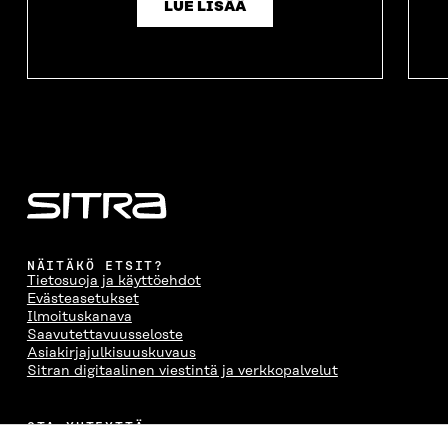
LUE LISÄÄ
NÄITÄKÖ ETSIT?
Tietosuoja ja käyttöehdot
Evästeasetukset
Ilmoituskanava
Saavutettavuusseloste
Asiakirjajulkisuuskuvaus
Sitran digitaalinen viestintä ja verkkopalvelut
OTA YHTEYTTÄ
Suomen itsenäisyyden juhlarahasto Sitra