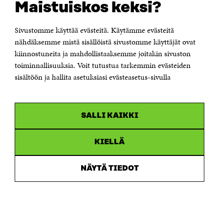
Maistuiskos keksi?
Itämerenkatu 11-13, PL 160,
00181 Helsinki
Sivustomme käyttää evästeitä. Käytämme evästeitä
Puhelin +358 294 618 991
Sähköpostiosoite
nähdäksemme mistä sisällöistä sivustomme käyttäjät ovat
etunimi.sukunimi@sitra.fi tai sitra@sitra.fi
kiinnostuneita ja mahdollistaaksemme joitakin sivuston
Saapumisohjeet
toiminnallisuuksia. Voit tutustua tarkemmin evästeiden
sisältöön ja hallita asetuksiasi evästeasetus-sivulla
Y-tunnus 0202132-3
OLEMME NÄISSÄ SOMEISSA
SALLI KAIKKI
Facebook
Avautuu
uudessa
Linkedin
ikkunassa
KIELLÄ
Avautuu
uudessa
Youtube
ikkunassa
Avautuu
NÄYTÄ TIEDOT
uudessa
Instagram
ikkunassa
Avautuu
uudessa
ikkunassa