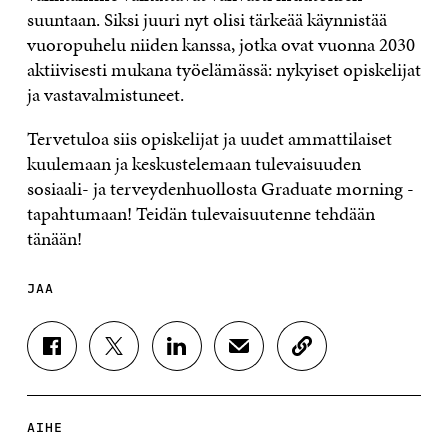
suuntaan. Siksi juuri nyt olisi tärkeää käynnistää
vuoropuhelu niiden kanssa, jotka ovat vuonna 2030
aktiivisesti mukana työelämässä: nykyiset opiskelijat
ja vastavalmistuneet.
Tervetuloa siis opiskelijat ja uudet ammattilaiset
kuulemaan ja keskustelemaan tulevaisuuden
sosiaali- ja terveydenhuollosta Graduate morning -
tapahtumaan! Teidän tulevaisuutenne tehdään
tänään!
JAA
J
J
J
J
K
A
A
A
A
O
A
A
A
A
P
F
T
L
S
I
A
W
I
Ä
O
AIHE
C
I
N
H
I