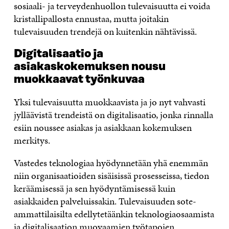
sosiaali- ja terveydenhuollon tulevaisuutta ei voida
kristallipallosta ennustaa, mutta joitakin
tulevaisuuden trendejä on kuitenkin nähtävissä.
Digitalisaatio ja
asiakaskokemuksen nousu
muokkaavat työnkuvaa
Yksi tulevaisuutta muokkaavista ja jo nyt vahvasti
jylläävistä trendeistä on digitalisaatio, jonka rinnalla
esiin noussee asiakas ja asiakkaan kokemuksen
merkitys.
Vastedes teknologiaa hyödynnetään yhä enemmän
niin organisaatioiden sisäisissä prosesseissa, tiedon
keräämisessä ja sen hyödyntämisessä kuin
asiakkaiden palveluissakin. Tulevaisuuden sote-
ammattilaisilta edellytetäänkin teknologiaosaamista
ja digitalisaation muovaamien työtapojen