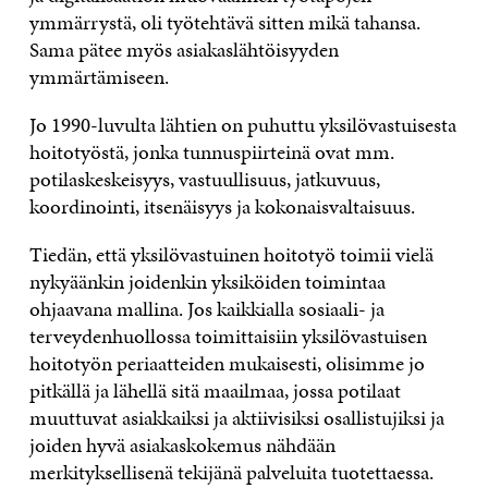
ymmärrystä, oli työtehtävä sitten mikä tahansa.
Sama pätee myös asiakaslähtöisyyden
ymmärtämiseen.
Jo 1990-luvulta lähtien on puhuttu yksilövastuisesta
hoitotyöstä, jonka tunnuspiirteinä ovat mm.
potilaskeskeisyys, vastuullisuus, jatkuvuus,
koordinointi, itsenäisyys ja kokonaisvaltaisuus.
Tiedän, että yksilövastuinen hoitotyö toimii vielä
nykyäänkin joidenkin yksiköiden toimintaa
ohjaavana mallina. Jos kaikkialla sosiaali- ja
terveydenhuollossa toimittaisiin yksilövastuisen
hoitotyön periaatteiden mukaisesti, olisimme jo
pitkällä ja lähellä sitä maailmaa, jossa potilaat
muuttuvat asiakkaiksi ja aktiivisiksi osallistujiksi ja
joiden hyvä asiakaskokemus nähdään
merkityksellisenä tekijänä palveluita tuotettaessa.