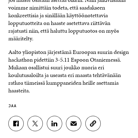
voimme nimittäin todeta, että saadakseen
konkreettisia ja sinällään käyttöönotettavia
lopputuotteita on haaste asetettava riittävän
rajatusti niin, että haluttu lopputuotos on myös
määritelty.
Aalto yliopiston järjestämä Euroopan suurin design
hackathon pidettiin 3-5.11 Espoon Otaniemessä.
Mukaan osallistui suuri joukko nuoria eri
koulutusaloilta ja useasta eri maasta tehtävänään
ratkoa tiimeissä kumppaneiden heille asettamia
haasteita.
JAA
J
J
J
J
K
A
A
A
A
O
A
A
A
A
P