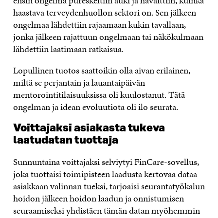
ensin ongelma pureskeltiin auki ja havaittiin, kuinka
haastava terveydenhuollon sektori on. Sen jälkeen
ongelmaa lähdettiin rajaamaan kukin tavallaan,
jonka jälkeen rajattuun ongelmaan tai näkökulmaan
lähdettiin laatimaan ratkaisua.
Lopullinen tuotos saattoikin olla aivan erilainen,
miltä se perjantain ja lauantaipäivän
mentorointitilaisuuksissa oli kuulostanut. Tätä
ongelman ja idean evoluutiota oli ilo seurata.
Voittajaksi asiakasta tukeva
laatudatan tuottaja
Sunnuntaina voittajaksi selviytyi FinCare-sovellus,
joka tuottaisi toimipisteen laadusta kertovaa dataa
asiakkaan valinnan tueksi, tarjoaisi seurantatyökalun
hoidon jälkeen hoidon laadun ja onnistumisen
seuraamiseksi yhdistäen tämän datan myöhemmin