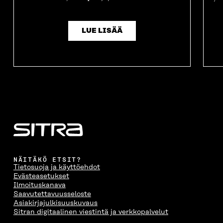
LUE LISÄÄ
NÄITÄKÖ ETSIT?
Tietosuoja ja käyttöehdot
Evästeasetukset
Ilmoituskanava
Saavutettavuusseloste
Asiakirjajulkisuuskuvaus
Sitran digitaalinen viestintä ja verkkopalvelut