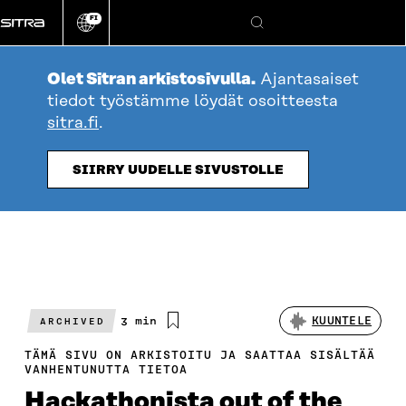
Siirry
FI
suoraan
Vaihda
Hae
sivuston
sisältöön
kieli
Olet Sitran arkistosivulla.
Ajantasaiset
tiedot työstämme löydät osoitteesta
sitra.fi
.
SIIRRY UUDELLE SIVUSTOLLE
Arvioitu
3 min
KUUNTELE
ARCHIVED
lukuaika
TÄMÄ SIVU ON ARKISTOITU JA SAATTAA SISÄLTÄÄ
VANHENTUNUTTA TIETOA
Hackathonista out of the