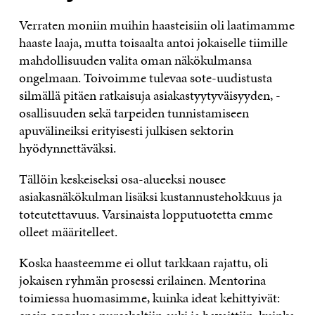
Verraten moniin muihin haasteisiin oli laatimamme
haaste laaja, mutta toisaalta antoi jokaiselle tiimille
mahdollisuuden valita oman näkökulmansa
ongelmaan. Toivoimme tulevaa sote-uudistusta
silmällä pitäen ratkaisuja asiakastyytyväisyyden, -
osallisuuden sekä tarpeiden tunnistamiseen
apuvälineiksi erityisesti julkisen sektorin
hyödynnettäväksi.
Tällöin keskeiseksi osa-alueeksi nousee
asiakasnäkökulman lisäksi kustannustehokkuus ja
toteutettavuus. Varsinaista lopputuotetta emme
olleet määritelleet.
Koska haasteemme ei ollut tarkkaan rajattu, oli
jokaisen ryhmän prosessi erilainen. Mentorina
toimiessa huomasimme, kuinka ideat kehittyivät: