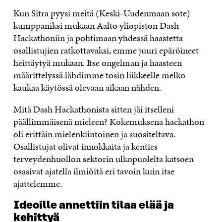
Kun Sitra pyysi meitä (Keski-Uudenmaan sote)
kumppaniksi mukaan Aalto yliopiston Dash
Hackathoniin ja pohtimaan yhdessä haastetta
osallistujien ratkottavaksi, emme juuri epäröineet
heittäytyä mukaan. Itse ongelman ja haasteen
määrittelyssä lähdimme tosin liikkeelle melko
kaukaa käytössä olevaan aikaan nähden.
Mitä Dash Hackathonista sitten jäi itselleni
päällimmäisenä mieleen? Kokemuksena hackathon
oli erittäin mielenkiintoinen ja suositeltava.
Osallistujat olivat innokkaita ja kenties
terveydenhuollon sektorin ulkopuolelta katsoen
osasivat ajatella ilmiöitä eri tavoin kuin itse
ajattelemme.
Ideoille annettiin tilaa elää ja
kehittyä