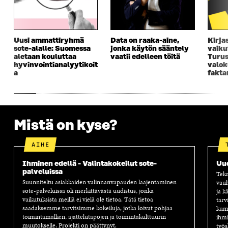
A
I
A
S
I
K
I
A
K
K
K
I
K
U
K
K
Uusi ammattiryhmä
Data on raaka-aine,
Kirja
U
N
U
K
sote-alalle: Suomessa
jonka käytön sääntely
vaiku
N
A
N
U
aletaan kouluttaa
vaatii edelleen töitä
Turus
A
S
A
N
hyvinvointianalyytikoit
valok
S
S
S
A
a
fakta
S
A
S
S
A
A
S
A
Mistä on kyse?
AIHE
Ihminen edellä - Valintakokeilut sote-
Uu
palveluissa
Tekn
Suunniteltu asiakkaiden valinnanvapauden laajentaminen
vauh
sote-palveluissa oli merkittävästä uudistus, jonka
ja k
vaikutuksista meillä ei vielä ole tietoa. Tätä tietoa
tarv
saadaksemme tarvitsimme kokeiluja, jotka loivat pohjaa
kump
toimintamallien, ajattelutapojen ja toimintakulttuurin
ihmi
muutokselle. Projekti on päättynyt.
työs