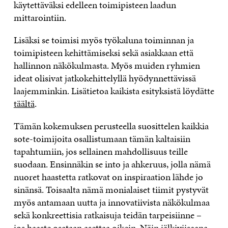
käytettäväksi edelleen toimipisteen laadun
mittarointiin.
Lisäksi se toimisi myös työkaluna toiminnan ja
toimipisteen kehittämiseksi sekä asiakkaan että
hallinnon näkökulmasta. Myös muiden ryhmien
ideat olisivat jatkokehittelyllä hyödynnettävissä
laajemminkin. Lisätietoa kaikista esityksistä löydätte
täältä
.
Tämän kokemuksen perusteella suosittelen kaikkia
sote-toimijoita osallistumaan tämän kaltaisiin
tapahtumiin, jos sellainen mahdollisuus teille
suodaan. Ensinnäkin se into ja ahkeruus, jolla nämä
nuoret haastetta ratkovat on inspiraation lähde jo
sinänsä. Toisaalta nämä monialaiset tiimit pystyvät
myös antamaan uutta ja innovatiivista näkökulmaa
sekä konkreettisia ratkaisuja teidän tarpeisiinne –
jos haaste osataan asettaa oikein. Näin jälkiviisaana