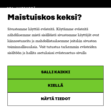
OTA YHTEYTTÄ
Suomen itsenäisyyden juhlarahasto Sitra
Maistuiskos keksi?
Itämerenkatu 11-13, PL 160,
00181 Helsinki
Sivustomme käyttää evästeitä. Käytämme evästeitä
Puhelin +358 294 618 991
Sähköpostiosoite
nähdäksemme mistä sisällöistä sivustomme käyttäjät ovat
etunimi.sukunimi@sitra.fi tai sitra@sitra.fi
kiinnostuneita ja mahdollistaaksemme joitakin sivuston
Saapumisohjeet
toiminnallisuuksia. Voit tutustua tarkemmin evästeiden
sisältöön ja hallita asetuksiasi evästeasetus-sivulla
Y-tunnus 0202132-3
OLEMME NÄISSÄ SOMEISSA
SALLI KAIKKI
Facebook
Avautuu
uudessa
Linkedin
ikkunassa
KIELLÄ
Avautuu
uudessa
Youtube
ikkunassa
Avautuu
NÄYTÄ TIEDOT
uudessa
Instagram
ikkunassa
Avautuu