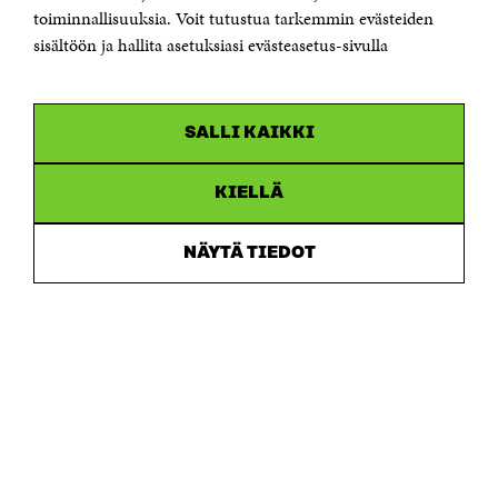
Saapumisohjeet
toiminnallisuuksia. Voit tutustua tarkemmin evästeiden
sisältöön ja hallita asetuksiasi evästeasetus-sivulla
Y-tunnus 0202132-3
OLEMME NÄISSÄ SOMEISSA
SALLI KAIKKI
Facebook
Avautuu
uudessa
Linkedin
ikkunassa
KIELLÄ
Avautuu
uudessa
Youtube
ikkunassa
Avautuu
NÄYTÄ TIEDOT
uudessa
Instagram
ikkunassa
Avautuu
uudessa
ikkunassa