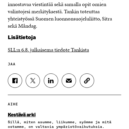
innostavaa viestintää sekä samalla opit omien
valintojesi merkityksestä. Tankin toteuttaa
yhteistyössä Suomen luonnonsuojeluliitto, Sitra
sekä Måndag.
Lisätietoja
SLL:n 6.8. julkaisema tiedote Tankista
JAA
J
J
J
J
K
A
A
A
A
O
A
A
A
A
P
F
T
L
S
I
A
W
I
Ä
O
AIHE
C
I
N
H
I
E
T
K
K
A
Kestävä arki
B
T
E
Ö
R
Sillä, miten asumme, liikumme, syömme ja mitä
O
E
D
P
T
ostamme, on valtavia ympäristövaikutuksia.