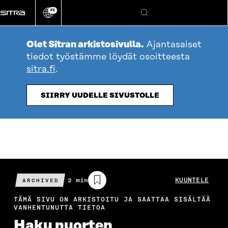
Siirry
FI
suoraan
Vaihda
Hae
sivuston
sisältöön
kieli
Olet Sitran arkistosivulla.
Ajantasaiset
tiedot työstämme löydät osoitteesta
sitra.fi
.
SIIRRY UUDELLE SIVUSTOLLE
Arvioitu
2 min
KUUNTELE
ARCHIVED
lukuaika
TÄMÄ SIVU ON ARKISTOITU JA SAATTAA SISÄLTÄÄ
VANHENTUNUTTA TIETOA
Haku nuorten