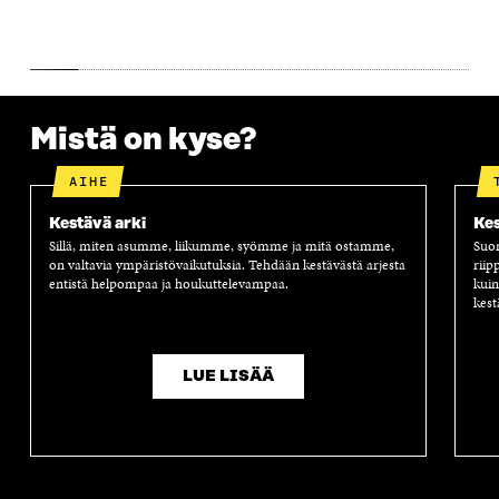
A
S
A
N
S
S
S
A
S
A
S
S
A
A
S
A
Mistä on kyse?
AIHE
Kestävä arki
Kes
Sillä, miten asumme, liikumme, syömme ja mitä ostamme,
Suom
on valtavia ympäristövaikutuksia. Tehdään kestävästä arjesta
riip
entistä helpompaa ja houkuttelevampaa.
kuin
kest
LUE LISÄÄ