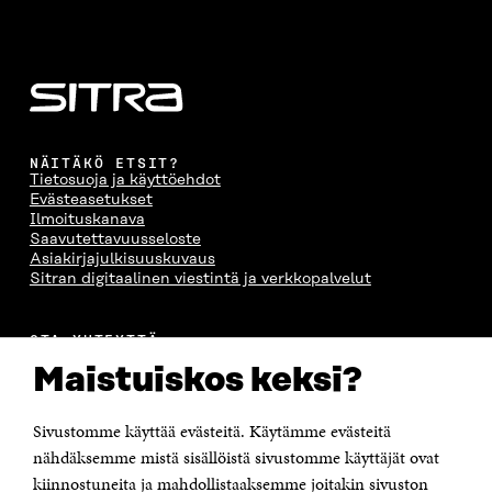
NÄITÄKÖ ETSIT?
Tietosuoja ja käyttöehdot
Evästeasetukset
Ilmoituskanava
Saavutettavuusseloste
Asiakirjajulkisuuskuvaus
Sitran digitaalinen viestintä ja verkkopalvelut
OTA YHTEYTTÄ
Suomen itsenäisyyden juhlarahasto Sitra
Maistuiskos keksi?
Itämerenkatu 11-13, PL 160,
00181 Helsinki
Sivustomme käyttää evästeitä. Käytämme evästeitä
Puhelin +358 294 618 991
Sähköpostiosoite
nähdäksemme mistä sisällöistä sivustomme käyttäjät ovat
etunimi.sukunimi@sitra.fi tai sitra@sitra.fi
kiinnostuneita ja mahdollistaaksemme joitakin sivuston