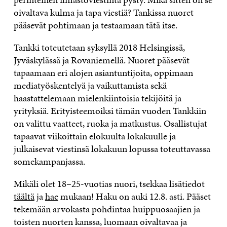
oivaltava kulma ja tapa viestiä? Tankissa nuoret
pääsevät pohtimaan ja testaamaan tätä itse.
Tankki toteutetaan syksyllä 2018 Helsingissä,
Jyväskylässä ja Rovaniemellä. Nuoret pääsevät
tapaamaan eri alojen asiantuntijoita, oppimaan
mediatyöskentelyä ja vaikuttamista sekä
haastattelemaan mielenkiintoisia tekijöitä ja
yrityksiä. Erityisteemoiksi tämän vuoden Tankkiin
on valittu vaatteet, ruoka ja matkustus. Osallistujat
tapaavat viikoittain elokuulta lokakuulle ja
julkaisevat viestinsä lokakuun lopussa toteuttavassa
somekampanjassa.
Mikäli olet 18–25-vuotias nuori, tsekkaa lisätiedot
täältä
ja
hae
mukaan! Haku on auki 12.8. asti. Pääset
tekemään arvokasta pohdintaa huippuosaajien ja
toisten nuorten kanssa, luomaan oivaltavaa ja