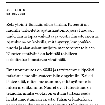
JULKAISTU
03.08.2018
Rekrytointi
Tankkiin
alkaa tänään. Kyseessä on
nuorille tarkoitettu ajatushautomo, jossa luodaan
uudenlaista tapaa vaikuttaa ja viestiä ilmastoasioista.
Ajatuksena on kokeilla, mitä syntyy, kun joukko
nuoria ja alan asiantuntijoita mentoroivat toisiaan.
Nuorten tehtävänä on kehittää toisilleen
tarkoitettua innostavaa viestintää.
Ilmastonmuutos on täällä ja tarvitsemme kipeästi
ratkaisuja moniin systeemisiin ongelmiin. Kaikki
lähtee siitä, miten me asumme, mitä syömme ja
miten me liikumme. Nuoret ovat tulevaisuuden
tekijöitä, minkä vuoksi on erittäin tärkeää saada
heidät innostumaan asiasta. Tähän ei kuitenkaan
perinteinen ilmastoviestintä pysty. Mikä sitten on se