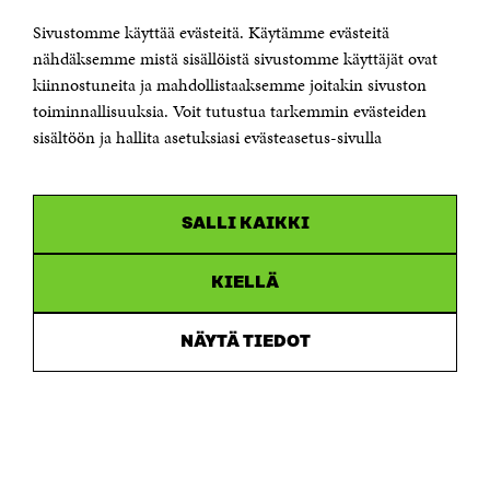
Sivustomme käyttää evästeitä. Käytämme evästeitä
Puhelin +358 294 618 991
Sähköpostiosoite
nähdäksemme mistä sisällöistä sivustomme käyttäjät ovat
etunimi.sukunimi@sitra.fi tai sitra@sitra.fi
kiinnostuneita ja mahdollistaaksemme joitakin sivuston
toiminnallisuuksia. Voit tutustua tarkemmin evästeiden
Saapumisohjeet
sisältöön ja hallita asetuksiasi evästeasetus-sivulla
Y-tunnus 0202132-3
OLEMME NÄISSÄ SOMEISSA
SALLI KAIKKI
Facebook
Avautuu
uudessa
Linkedin
ikkunassa
KIELLÄ
Avautuu
uudessa
Youtube
ikkunassa
Avautuu
NÄYTÄ TIEDOT
uudessa
Instagram
ikkunassa
Avautuu
uudessa
ikkunassa