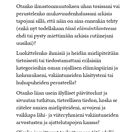
Otanko ilmastonmuutoksen uhan tosissani vai
perustelenko mukavuudenhalussani arkisia
tapojani sillä, että näin on aina ennenkin tehty
(enkä nyt todellakaan
tässä elämäntilanteessa
ehdi tai pysty miettimään arkisia rutiinejani
uusiksi)?
Luokittelenko ihmisiä ja heidän mielipiteitään
tietoisesti tai tiedostamattani erilaisiin
kategorioihin oman rajallisen elämänpiirini ja
kokemukseni, vakiintuneiden käsitysteni tai
huhupuheiden perusteella?
Otanko liian usein älylliset päivätorkut ja
sivuutan tutkitun, tieteellisen tiedon, koska se
riitelee omien mielipiteideni, arvojeni ja
vaikkapa lähi- ja viiteryhmieni vakiintuneiden
arvostusten ja ajattelutapojen kanssa?