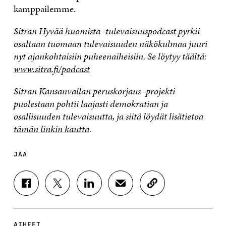
kamppailemme.
Sitran Hyvää huomista -tulevaisuuspodcast pyrkii
osaltaan tuomaan tulevaisuuden näkökulmaa juuri
nyt ajankohtaisiin puheenaiheisiin. Se löytyy täältä:
www.sitra.fi/podcast
Sitran Kansanvallan peruskorjaus -projekti
puolestaan pohtii laajasti demokratian ja
osallisuuden tulevaisuutta, ja siitä löydät lisätietoa
tämän linkin kautta
.
JAA
J
J
J
J
K
A
A
A
A
O
A
A
A
A
P
F
T
L
S
I
A
W
I
Ä
O
AIHEET