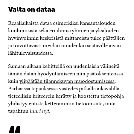
Valta on dataa
Reaaliaikaista dataa esimerkiksi kansantalouden
kuulumisista sekä eri ihmisryhmien ja yksilöiden
hyvinvoinnin keskeisistä mittareista tulee päättäjien
ja toivottavasti meidän muidenkin saataville aivan
lähitulevaisuudessa.
Samaan aikaan kehitteillä on uudenlaisia välineitä
tämän datan hyödyntämiseen niin päätöksenteossa
kuin
ylipäätään tilannekuvan muodostamisessa
.
Parhaassa tapauksessa vastedes pitkällä aikavälillä
tieteellisin kriteerein kerätty ja koostettu tietopohja
yhdistyy entistä ketterämmin tietoon siitä, mitä
tapahtuu
juuri nyt
.