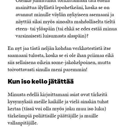
Olenko jumittunut torkuttamaan tätä edellä
mainittua älyllistä lepohetkeäni, koska se on
avannut minulle väylän nykyiseen asemaani ja
näyttää siksi myös ainoalta mahdolliselta tieltä
eteen- tai ylöspäin (tai ehkä se edes estää minua
varsinaisesti luisumasta alaspäin)?
En nyt jaa tästä neljän kohdan verkkotestistä itse
saamaani tulosta, koska se ei ole ihan priimaa eikä
siis sellaisena oikein some-jakokelpoinen, mutta
toivottavasti sinulla meni paremmin!
Kun iso kello jätättää
Minusta edellä kirjoittamani asiat ovat tärkeitä
kysymyksiä meille kaikille ja vielä ainakin tuhat
kertaa (tässä voi olla myös joku muu iso luku)
tärkeämpiä poliittisille päättäjille ja muille
vallanpitäjille.