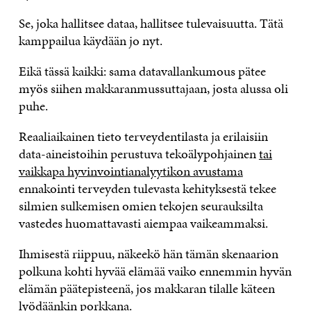
Se, joka hallitsee dataa, hallitsee tulevaisuutta. Tätä
kamppailua käydään jo nyt.
Eikä tässä kaikki: sama datavallankumous pätee
myös siihen makkaranmussuttajaan, josta alussa oli
puhe.
Reaaliaikainen tieto terveydentilasta ja erilaisiin
data-aineistoihin perustuva tekoälypohjainen
tai
vaikkapa hyvinvointianalyytikon avustama
ennakointi terveyden tulevasta kehityksestä tekee
silmien sulkemisen omien tekojen seurauksilta
vastedes huomattavasti aiempaa vaikeammaksi.
Ihmisestä riippuu, näkeekö hän tämän skenaarion
polkuna kohti hyvää elämää vaiko ennemmin hyvän
elämän päätepisteenä, jos makkaran tilalle käteen
lyödäänkin porkkana.