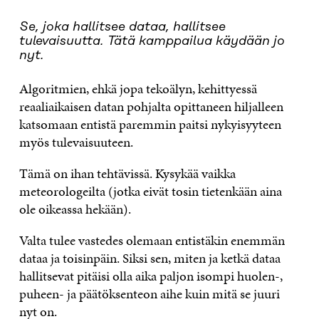
“
Se, joka hallitsee dataa, hallitsee
tulevaisuutta. Tätä kamppailua käydään jo
nyt.
Algoritmien, ehkä jopa tekoälyn, kehittyessä
reaaliaikaisen datan pohjalta opittaneen hiljalleen
katsomaan entistä paremmin paitsi nykyisyyteen
myös tulevaisuuteen.
Tämä on ihan tehtävissä. Kysykää vaikka
meteorologeilta (jotka eivät tosin tietenkään aina
ole oikeassa hekään).
Valta tulee vastedes olemaan entistäkin enemmän
dataa ja toisinpäin. Siksi sen, miten ja ketkä dataa
hallitsevat pitäisi olla aika paljon isompi huolen-,
puheen- ja päätöksenteon aihe kuin mitä se juuri
nyt on.