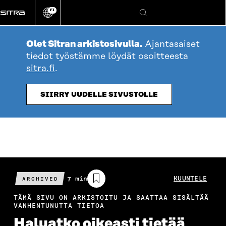
Siirry
FI
suoraan
Vaihda
Hae
sivuston
sisältöön
kieli
Olet Sitran arkistosivulla.
Ajantasaiset
tiedot työstämme löydät osoitteesta
sitra.fi
.
SIIRRY UUDELLE SIVUSTOLLE
Arvioitu
7 min
KUUNTELE
ARCHIVED
lukuaika
TÄMÄ SIVU ON ARKISTOITU JA SAATTAA SISÄLTÄÄ
VANHENTUNUTTA TIETOA
Haluatko oikeasti tietää