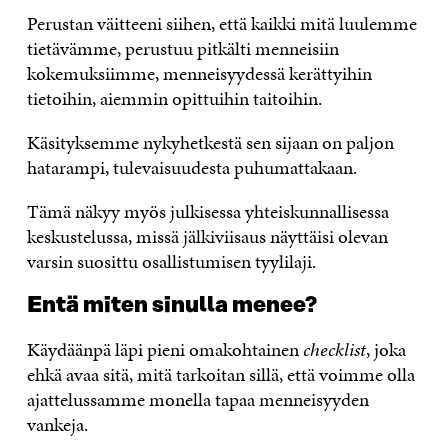
Perustan väitteeni siihen, että kaikki mitä luulemme
tietävämme, perustuu pitkälti menneisiin
kokemuksiimme, menneisyydessä kerättyihin
tietoihin, aiemmin opittuihin taitoihin.
Käsityksemme nykyhetkestä sen sijaan on paljon
hatarampi, tulevaisuudesta puhumattakaan.
Tämä näkyy myös julkisessa yhteiskunnallisessa
keskustelussa, missä jälkiviisaus näyttäisi olevan
varsin suosittu osallistumisen tyylilaji.
Entä miten sinulla menee?
Käydäänpä läpi pieni omakohtainen
checklist
, joka
ehkä avaa sitä, mitä tarkoitan sillä, että voimme olla
ajattelussamme monella tapaa menneisyyden
vankeja.