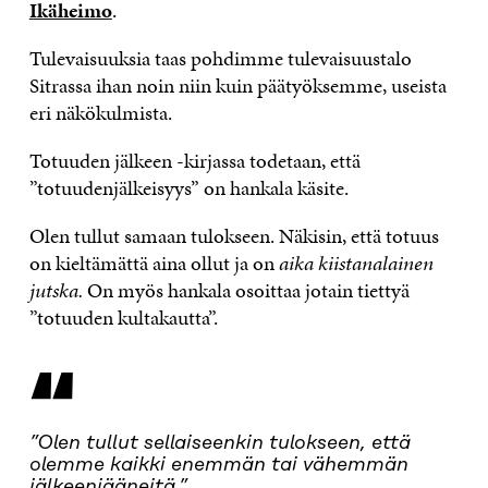
Ikäheimo
.
Tulevaisuuksia taas pohdimme tulevaisuustalo
Sitrassa ihan noin niin kuin päätyöksemme, useista
eri näkökulmista.
Totuuden jälkeen -kirjassa todetaan, että
”totuudenjälkeisyys” on hankala käsite.
Olen tullut samaan tulokseen. Näkisin, että totuus
on kieltämättä aina ollut ja on
aika kiistanalainen
jutska.
On myös hankala osoittaa jotain tiettyä
”totuuden kultakautta”.
“
”Olen tullut sellaiseenkin tulokseen, että
olemme kaikki enemmän tai vähemmän
jälkeenjääneitä.”