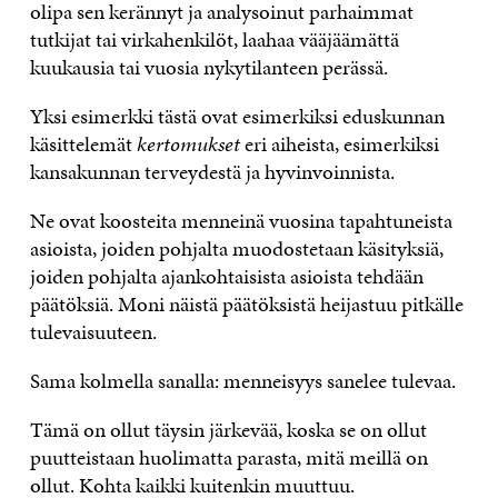
olipa sen kerännyt ja analysoinut parhaimmat
tutkijat tai virkahenkilöt, laahaa vääjäämättä
kuukausia tai vuosia nykytilanteen perässä.
Yksi esimerkki tästä ovat esimerkiksi eduskunnan
käsittelemät
kertomukset
eri aiheista, esimerkiksi
kansakunnan terveydestä ja hyvinvoinnista.
Ne ovat koosteita menneinä vuosina tapahtuneista
asioista, joiden pohjalta muodostetaan käsityksiä,
joiden pohjalta ajankohtaisista asioista tehdään
päätöksiä. Moni näistä päätöksistä heijastuu pitkälle
tulevaisuuteen.
Sama kolmella sanalla: menneisyys sanelee tulevaa.
Tämä on ollut täysin järkevää, koska se on ollut
puutteistaan huolimatta parasta, mitä meillä on
ollut. Kohta kaikki kuitenkin muuttuu.