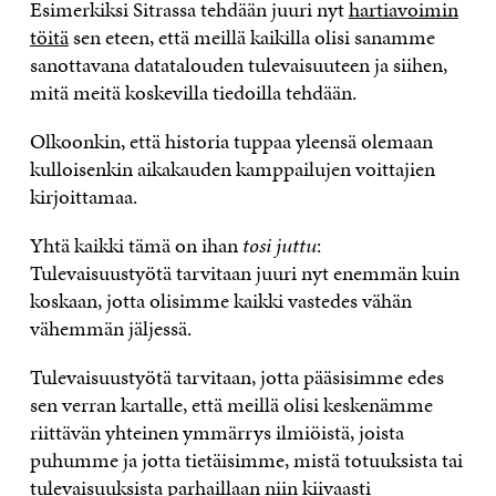
Esimerkiksi Sitrassa tehdään juuri nyt
hartiavoimin
töitä
sen eteen, että meillä kaikilla olisi sanamme
sanottavana datatalouden tulevaisuuteen ja siihen,
mitä meitä koskevilla tiedoilla tehdään.
Olkoonkin, että historia tuppaa yleensä olemaan
kulloisenkin aikakauden kamppailujen voittajien
kirjoittamaa.
Yhtä kaikki tämä on ihan
tosi juttu
:
Tulevaisuustyötä tarvitaan juuri nyt enemmän kuin
koskaan, jotta olisimme kaikki vastedes vähän
vähemmän jäljessä.
Tulevaisuustyötä tarvitaan, jotta pääsisimme edes
sen verran kartalle, että meillä olisi keskenämme
riittävän yhteinen ymmärrys ilmiöistä, joista
puhumme ja jotta tietäisimme, mistä totuuksista tai
tulevaisuuksista parhaillaan niin kiivaasti