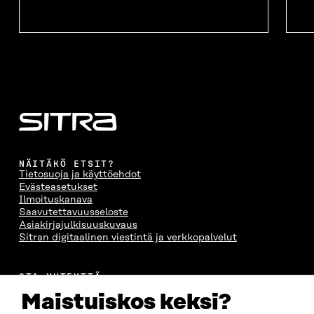
NÄITÄKÖ ETSIT?
Tietosuoja ja käyttöehdot
Evästeasetukset
Ilmoituskanava
Saavutettavuusseloste
Asiakirjajulkisuuskuvaus
Sitran digitaalinen viestintä ja verkkopalvelut
OTA YHTEYTTÄ
Suomen itsenäisyyden juhlarahasto Sitra
Maistuiskos keksi?
Itämerenkatu 11-13, PL 160,
00181 Helsinki