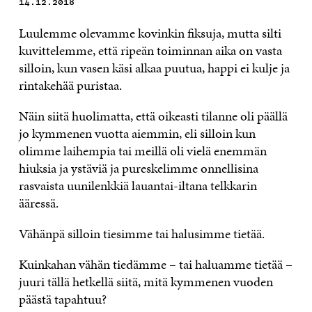
14.12.2018
Luulemme olevamme kovinkin fiksuja, mutta silti
kuvittelemme, että ripeän toiminnan aika on vasta
silloin, kun vasen käsi alkaa puutua, happi ei kulje ja
rintakehää puristaa.
Näin siitä huolimatta, että oikeasti tilanne oli päällä
jo kymmenen vuotta aiemmin, eli silloin kun
olimme laihempia tai meillä oli vielä enemmän
hiuksia ja ystäviä ja pureskelimme onnellisina
rasvaista uunilenkkiä lauantai-iltana telkkarin
ääressä.
Vähänpä silloin tiesimme tai halusimme tietää.
Kuinkahan vähän tiedämme – tai haluamme tietää –
juuri tällä hetkellä siitä, mitä kymmenen vuoden
päästä tapahtuu?