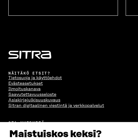
NÄITÄKÖ ETSIT?
Tietosuoja ja käyttöehdot
Evästeasetukset
Ilmoituskanava
Saavutettavuusseloste
Asiakirjajulkisuuskuvaus
Sitran digitaalinen viestintä ja verkkopalvelut
OTA YHTEYTTÄ
Suomen itsenäisyyden juhlarahasto Sitra
Maistuiskos keksi?
Itämerenkatu 11-13, PL 160,