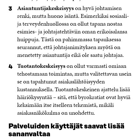
Asiantuntijakeskeisyys
on hyvä johtamisen
renki, mutta huono isäntä. Esimerkiksi sosiaali-
ja terveydenhuollossa on ollut tapana nostaa
esimies- ja johtajatehtäviin oman erikoisalansa
huippuja. Tästä on pahimmassa tapauksessa
seurannut, että johtajanimityksen myötä on
menetetty asiantuntija eikä ole saatu johtajaa.
Tuotantokeskeisyys
on ollut varmasti omiaan
tehostamaan toimintaa, mutta valitettavan usein
se on tapahtunut asiakaslähtöisyyden
kustannuksella. Tuotantokeskeinen ajattelu lisää
häiriökysyntää – sitä, että byrokratiat ovat hyviä
keksimään itse itselleen tekemistä, mikäli
asiakasnäkökulma on unohdettu.
Palveluiden käyttäjät saavat lisää
sananvaltaa