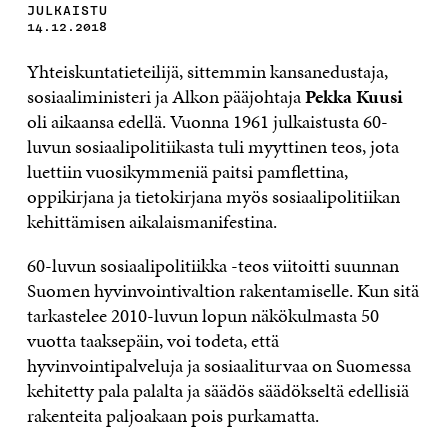
JULKAISTU
14.12.2018
Yhteiskuntatieteilijä, sittemmin kansanedustaja,
sosiaaliministeri ja Alkon pääjohtaja
Pekka Kuusi
oli aikaansa edellä. Vuonna 1961 julkaistusta 60-
luvun sosiaalipolitiikasta tuli myyttinen teos, jota
luettiin vuosikymmeniä paitsi pamflettina,
oppikirjana ja tietokirjana myös sosiaalipolitiikan
kehittämisen aikalaismanifestina.
60-luvun sosiaalipolitiikka -teos viitoitti suunnan
Suomen hyvinvointivaltion rakentamiselle. Kun sitä
tarkastelee 2010-luvun lopun näkökulmasta 50
vuotta taaksepäin, voi todeta, että
hyvinvointipalveluja ja sosiaaliturvaa on Suomessa
kehitetty pala palalta ja säädös säädökseltä edellisiä
rakenteita paljoakaan pois purkamatta.