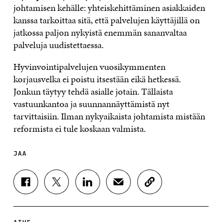
johtamisen kehälle: yhteiskehittäminen asiakkaiden
kanssa tarkoittaa sitä, että palvelujen käyttäjillä on
jatkossa paljon nykyistä enemmän sananvaltaa
palveluja uudistettaessa.
Hyvinvointipalvelujen vuosikymmenten
korjausvelka ei poistu itsestään eikä hetkessä.
Jonkun täytyy tehdä asialle jotain. Tällaista
vastuunkantoa ja suunnannäyttämistä nyt
tarvittaisiin. Ilman nykyaikaista johtamista mistään
reformista ei tule koskaan valmista.
JAA
J
J
J
J
K
A
A
A
A
O
A
A
A
A
P
F
T
L
S
I
A
W
I
Ä
O