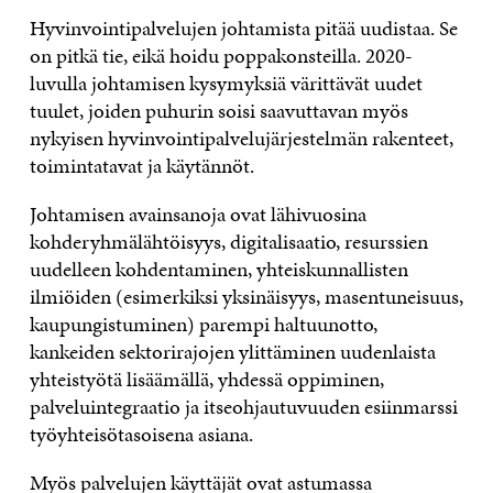
Hyvinvointipalvelujen johtamista pitää uudistaa. Se
on pitkä tie, eikä hoidu poppakonsteilla. 2020-
luvulla johtamisen kysymyksiä värittävät uudet
tuulet, joiden puhurin soisi saavuttavan myös
nykyisen hyvinvointipalvelujärjestelmän rakenteet,
toimintatavat ja käytännöt.
Johtamisen avainsanoja ovat lähivuosina
kohderyhmälähtöisyys, digitalisaatio, resurssien
uudelleen kohdentaminen, yhteiskunnallisten
ilmiöiden (esimerkiksi yksinäisyys, masentuneisuus,
kaupungistuminen) parempi haltuunotto,
kankeiden sektorirajojen ylittäminen uudenlaista
yhteistyötä lisäämällä, yhdessä oppiminen,
palveluintegraatio ja itseohjautuvuuden esiinmarssi
työyhteisötasoisena asiana.
Myös palvelujen käyttäjät ovat astumassa