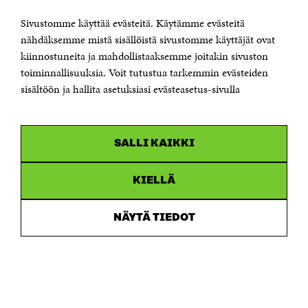
00181 Helsinki
Sivustomme käyttää evästeitä. Käytämme evästeitä
Puhelin +358 294 618 991
Sähköpostiosoite
nähdäksemme mistä sisällöistä sivustomme käyttäjät ovat
etunimi.sukunimi@sitra.fi tai sitra@sitra.fi
kiinnostuneita ja mahdollistaaksemme joitakin sivuston
toiminnallisuuksia. Voit tutustua tarkemmin evästeiden
Saapumisohjeet
sisältöön ja hallita asetuksiasi evästeasetus-sivulla
Y-tunnus 0202132-3
OLEMME NÄISSÄ SOMEISSA
SALLI KAIKKI
Facebook
Avautuu
uudessa
Linkedin
ikkunassa
KIELLÄ
Avautuu
uudessa
Youtube
ikkunassa
Avautuu
NÄYTÄ TIEDOT
uudessa
Instagram
ikkunassa
Avautuu
uudessa
ikkunassa