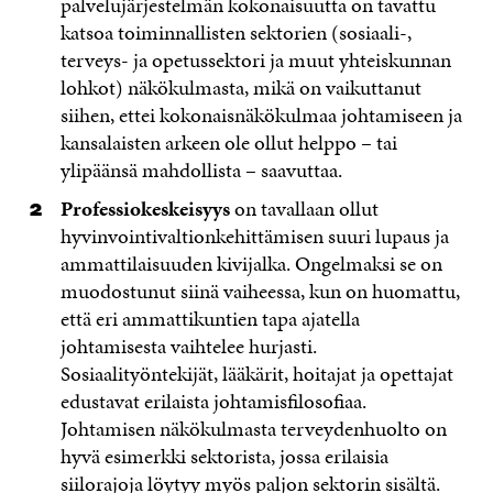
palvelujärjestelmän kokonaisuutta on tavattu
katsoa toiminnallisten sektorien (sosiaali-,
terveys- ja opetussektori ja muut yhteiskunnan
lohkot) näkökulmasta, mikä on vaikuttanut
siihen, ettei kokonaisnäkökulmaa johtamiseen ja
kansalaisten arkeen ole ollut helppo – tai
ylipäänsä mahdollista – saavuttaa.
Professiokeskeisyys
on tavallaan ollut
hyvinvointivaltionkehittämisen suuri lupaus ja
ammattilaisuuden kivijalka. Ongelmaksi se on
muodostunut siinä vaiheessa, kun on huomattu,
että eri ammattikuntien tapa ajatella
johtamisesta vaihtelee hurjasti.
Sosiaalityöntekijät, lääkärit, hoitajat ja opettajat
edustavat erilaista johtamisfilosofiaa.
Johtamisen näkökulmasta terveydenhuolto on
hyvä esimerkki sektorista, jossa erilaisia
siilorajoja löytyy myös paljon sektorin sisältä.