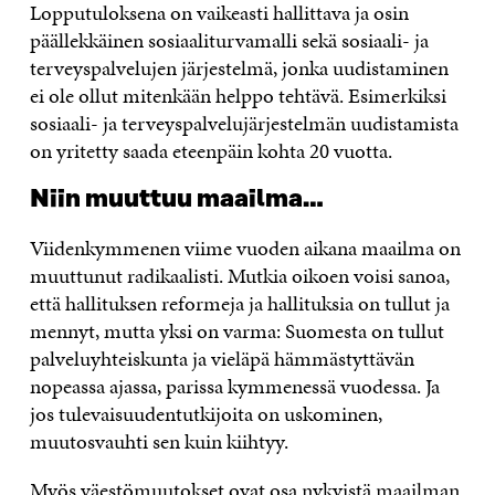
Lopputuloksena on vaikeasti hallittava ja osin
päällekkäinen sosiaaliturvamalli sekä sosiaali- ja
terveyspalvelujen järjestelmä, jonka uudistaminen
ei ole ollut mitenkään helppo tehtävä. Esimerkiksi
sosiaali- ja terveyspalvelujärjestelmän uudistamista
on yritetty saada eteenpäin kohta 20 vuotta.
Niin muuttuu maailma…
Viidenkymmenen viime vuoden aikana maailma on
muuttunut radikaalisti. Mutkia oikoen voisi sanoa,
että hallituksen reformeja ja hallituksia on tullut ja
mennyt, mutta yksi on varma: Suomesta on tullut
palveluyhteiskunta ja vieläpä hämmästyttävän
nopeassa ajassa, parissa kymmenessä vuodessa. Ja
jos tulevaisuudentutkijoita on uskominen,
muutosvauhti sen kuin kiihtyy.
Myös väestömuutokset ovat osa nykyistä maailman