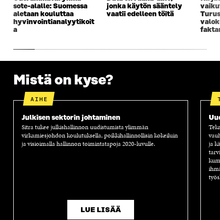
I
K
I
A
sote-alalle: Suomessa
jonka käytön sääntely
vaiku
K
K
K
I
aletaan kouluttaa
vaatii edelleen töitä
Turus
K
U
K
K
hyvinvointianalyytikoit
valok
U
N
U
K
a
fakta
N
A
N
U
A
S
A
N
S
S
S
A
S
A
S
S
A
A
S
Mistä on kyse?
A
AIHE
Julkisen sektorin johtaminen
Uu
Sitra tukee julkishallinnon uudistumista ylimmän
Tekn
virkamiesjohdon koulutuksella, poikkihallinnollisin kokeiluin
vauh
ja visioimalla hallinnon toimintatapoja 2020-luvulle.
ja k
tarv
kump
ihmi
työs
LUE LISÄÄ