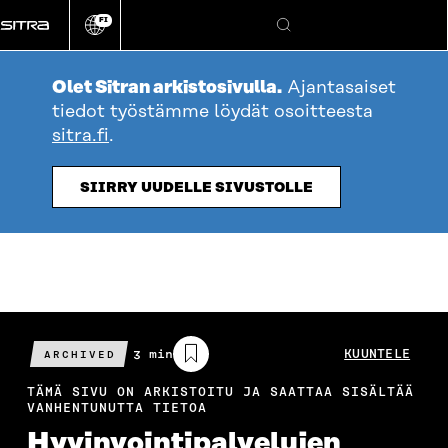
Siirry
FI
suoraan
Vaihda
Hae
sivuston
sisältöön
kieli
Olet Sitran arkistosivulla.
Ajantasaiset
tiedot työstämme löydät osoitteesta
sitra.fi
.
SIIRRY UUDELLE SIVUSTOLLE
Arvioitu
3 min
KUUNTELE
ARCHIVED
lukuaika
TÄMÄ SIVU ON ARKISTOITU JA SAATTAA SISÄLTÄÄ
VANHENTUNUTTA TIETOA
Hyvinvointi­palvelujen