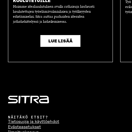
KOULUTETUILLE
Työ
Haimme ideakuulutuksen avulla ratkaisuja korkeasti
eril
koulutettujen työelämävalmiuksien ja työllisyyden
työm
edistämiseksi. Sitra auttaa parhaiden ideoiden
jatkokehittelyssä ja kokeilemisessa.
LUE LISÄÄ
NÄITÄKÖ ETSIT?
Tietosuoja ja käyttöehdot
Evästeasetukset