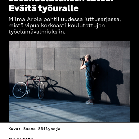
Eväitä työuralle
Milma Arola pohtii uudessa juttusarjassa,
mistä vipua korkeasti koulutettujen
työelämävalmiuksiin.
Kuva: Saana Säilynoja