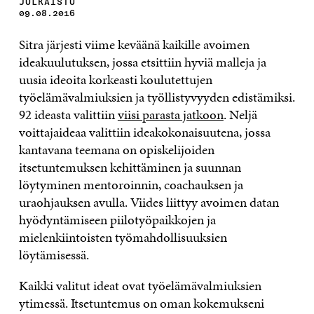
JULKAISTU
09.08.2016
Sitra järjesti viime keväänä kaikille avoimen
ideakuulutuksen, jossa etsittiin hyviä malleja ja
uusia ideoita korkeasti koulutettujen
työelämävalmiuksien ja työllistyvyyden edistämiksi.
92 ideasta valittiin
viisi parasta jatkoon
. Neljä
voittajaideaa valittiin ideakokonaisuutena, jossa
kantavana teemana on opiskelijoiden
itsetuntemuksen kehittäminen ja suunnan
löytyminen mentoroinnin, coachauksen ja
uraohjauksen avulla. Viides liittyy avoimen datan
hyödyntämiseen piilotyöpaikkojen ja
mielenkiintoisten työmahdollisuuksien
löytämisessä.
Kaikki valitut ideat ovat työelämävalmiuksien
ytimessä. Itsetuntemus on oman kokemukseni