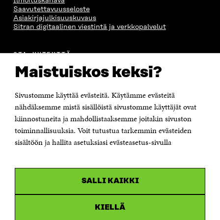
Ilmoituskanava
Saavutettavuusseloste
Asiakirjajulkisuuskuvaus
Sitran digitaalinen viestintä ja verkkopalvelut
OTA YHTEYTTÄ
Suomen itsenäisyyden juhlarahasto Sitra
Maistuiskos keksi?
Itämerenkatu 11-13, PL 160,
00181 Helsinki
Sivustomme käyttää evästeitä. Käytämme evästeitä
Puhelin +358 294 618 991
Sähköpostiosoite
nähdäksemme mistä sisällöistä sivustomme käyttäjät ovat
etunimi.sukunimi@sitra.fi tai sitra@sitra.fi
kiinnostuneita ja mahdollistaaksemme joitakin sivuston
toiminnallisuuksia. Voit tutustua tarkemmin evästeiden
Saapumisohjeet
sisältöön ja hallita asetuksiasi evästeasetus-sivulla
Y-tunnus 0202132-3
OLEMME NÄISSÄ SOMEISSA
SALLI KAIKKI
Facebook
Avautuu
uudessa
Linkedin
ikkunassa
KIELLÄ
Avautuu
uudessa