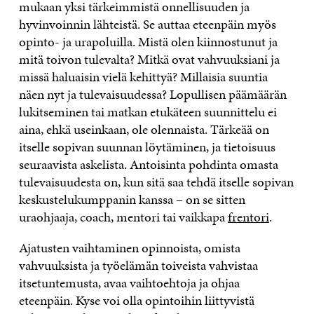
mukaan yksi tärkeimmistä onnellisuuden ja
hyvinvoinnin lähteistä. Se auttaa eteenpäin myös
opinto- ja urapoluilla. Mistä olen kiinnostunut ja
mitä toivon tulevalta? Mitkä ovat vahvuuksiani ja
missä haluaisin vielä kehittyä? Millaisia suuntia
näen nyt ja tulevaisuudessa? Lopullisen päämäärän
lukitseminen tai matkan etukäteen suunnittelu ei
aina, ehkä useinkaan, ole olennaista. Tärkeää on
itselle sopivan suunnan löytäminen, ja tietoisuus
seuraavista askelista. Antoisinta pohdinta omasta
tulevaisuudesta on, kun sitä saa tehdä itselle sopivan
keskustelukumppanin kanssa – on se sitten
uraohjaaja, coach, mentori tai vaikkapa
frentori
.
Ajatusten vaihtaminen opinnoista, omista
vahvuuksista ja työelämän toiveista vahvistaa
itsetuntemusta, avaa vaihtoehtoja ja ohjaa
eteenpäin. Kyse voi olla opintoihin liittyvistä