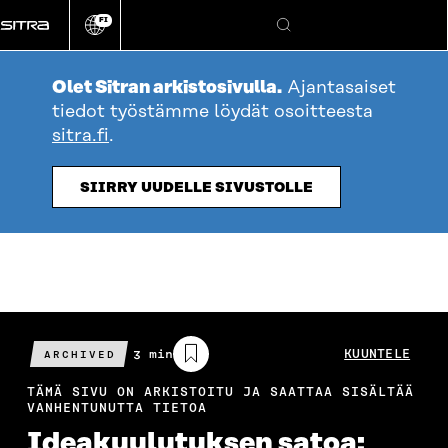
Siirry
FI
suoraan
Vaihda
Hae
sivuston
sisältöön
kieli
Olet Sitran arkistosivulla.
Ajantasaiset
tiedot työstämme löydät osoitteesta
sitra.fi
.
SIIRRY UUDELLE SIVUSTOLLE
Arvioitu
3 min
KUUNTELE
ARCHIVED
lukuaika
TÄMÄ SIVU ON ARKISTOITU JA SAATTAA SISÄLTÄÄ
VANHENTUNUTTA TIETOA
Ideakuulutuksen satoa: