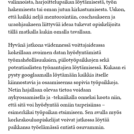
valinnoista, harjoittelupaikan löytämisestä, työn
hakemisesta tai oman jutun kirkastumisesta. Uskon,
että kaikki neljä mentorointiin, coachaukseen ja
uraohjaukseen liittyvää ideaa tukevat opiskelijoita
tällä matkalla kukin omalla tavallaan.
Hyvänä jatkona viidennessä voittajaideassa
kokeillaan avoimen datan hyödyntämistä
työmahdollisuuksien, piilotyöpaikkojen sekä
potentiaalisten työnantajien löytämisessä. Kukaan ei
pysty googlaamalla löytämään kaikkia itselle
kiinnostavia ja osaamiseensa sopivia työpaikkoja.
Netin hajallaan olevaa tietoa voidaan
nykyosaamisella ja -tekniikalla onneksi koota niin,
että sitä voi hyödyntää omiin tarpeisiinsa –
esimerkiksi työpaikan etsimiseen. Sen avulla myös
korkeakouluopiskelijat voivat jatkossa löytää
paikkansa työelämässä entistä osuvammin.