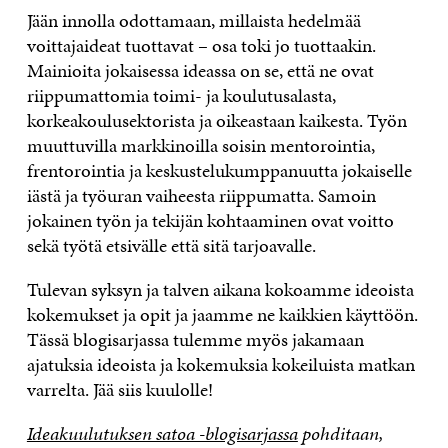
Jään innolla odottamaan, millaista hedelmää
voittajaideat tuottavat – osa toki jo tuottaakin.
Mainioita jokaisessa ideassa on se, että ne ovat
riippumattomia toimi- ja koulutusalasta,
korkeakoulusektorista ja oikeastaan kaikesta. Työn
muuttuvilla markkinoilla soisin mentorointia,
frentorointia ja keskustelukumppanuutta jokaiselle
iästä ja työuran vaiheesta riippumatta. Samoin
jokainen työn ja tekijän kohtaaminen ovat voitto
sekä työtä etsivälle että sitä tarjoavalle.
Tulevan syksyn ja talven aikana kokoamme ideoista
kokemukset ja opit ja jaamme ne kaikkien käyttöön.
Tässä blogisarjassa tulemme myös jakamaan
ajatuksia ideoista ja kokemuksia kokeiluista matkan
varrelta. Jää siis kuulolle!
Ideakuulutuksen satoa -blogisarjassa
pohditaan,