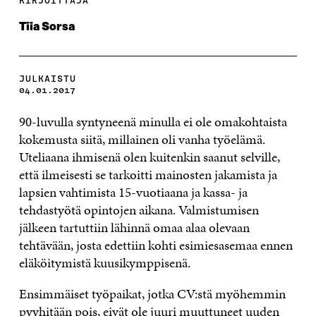
KIRJOITTAJA
Tiia Sorsa
JULKAISTU
04.01.2017
90-luvulla syntyneenä minulla ei ole omakohtaista
kokemusta siitä, millainen oli vanha työelämä.
Uteliaana ihmisenä olen kuitenkin saanut selville,
että ilmeisesti se tarkoitti mainosten jakamista ja
lapsien vahtimista 15-vuotiaana ja kassa- ja
tehdastyötä opintojen aikana. Valmistumisen
jälkeen tartuttiin lähinnä omaa alaa olevaan
tehtävään, josta edettiin kohti esimiesasemaa ennen
eläköitymistä kuusikymppisenä.
Ensimmäiset työpaikat, jotka CV:stä myöhemmin
pyyhitään pois, eivät ole juuri muuttuneet uuden