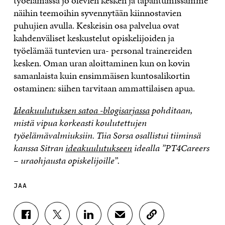
työelämässä jo olevien kesken ja tapahtumissamme
näihin teemoihin syvennytään kiinnostavien
puhujien avulla. Keskeisin osa palvelua ovat
kahdenväliset keskustelut opiskelijoiden ja
työelämää tuntevien ura- personal trainereiden
kesken. Oman uran aloittaminen kun on kovin
samanlaista kuin ensimmäisen kuntosalikortin
ostaminen: siihen tarvitaan ammattilaisen apua.
Ideakuulutuksen satoa -blogisarjassa
pohditaan,
mistä vipua korkeasti koulutettujen
työelämävalmiuksiin. Tiia Sorsa osallistui tiiminsä
kanssa Sitran
ideakuulutukseen
idealla ”PT4Careers
– uraohjausta opiskelijoille”.
JAA
J
J
J
J
K