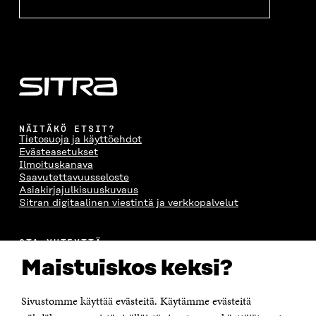
NÄITÄKÖ ETSIT?
Tietosuoja ja käyttöehdot
Evästeasetukset
Ilmoituskanava
Saavutettavuusseloste
Asiakirjajulkisuuskuvaus
Sitran digitaalinen viestintä ja verkkopalvelut
OTA YHTEYTTÄ
Suomen itsenäisyyden juhlarahasto Sitra
Maistuiskos keksi?
Itämerenkatu 11-13, PL 160,
00181 Helsinki
Sivustomme käyttää evästeitä. Käytämme evästeitä
Puhelin +358 294 618 991
Sähköpostiosoite