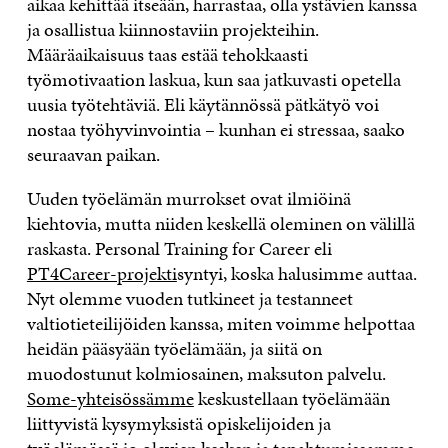
aikaa kehittää itseään, harrastaa, olla ystävien kanssa
ja osallistua kiinnostaviin projekteihin.
Määräaikaisuus taas estää tehokkaasti
työmotivaation laskua, kun saa jatkuvasti opetella
uusia työtehtäviä. Eli käytännössä pätkätyö voi
nostaa työhyvinvointia – kunhan ei stressaa, saako
seuraavan paikan.
Uuden työelämän murrokset ovat ilmiöinä
kiehtovia, mutta niiden keskellä oleminen on välillä
raskasta. Personal Training for Career eli
PT4Career-projekti
syntyi, koska halusimme auttaa.
Nyt olemme vuoden tutkineet ja testanneet
valtiotieteilijöiden kanssa, miten voimme helpottaa
heidän pääsyään työelämään, ja siitä on
muodostunut kolmiosainen, maksuton palvelu.
Some-yhteisössämme
keskustellaan työelämään
liittyvistä kysymyksistä opiskelijoiden ja