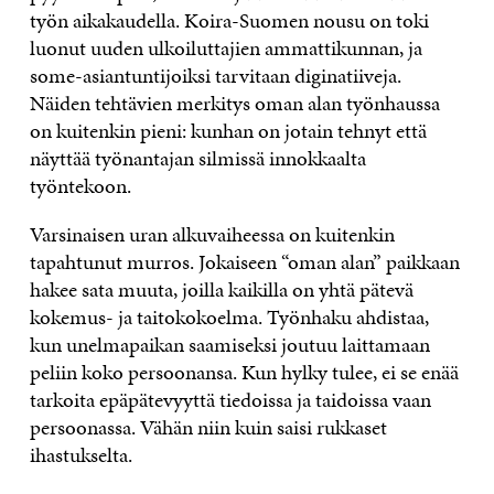
työn aikakaudella. Koira-Suomen nousu on toki
luonut uuden ulkoiluttajien ammattikunnan, ja
some-asiantuntijoiksi tarvitaan diginatiiveja.
Näiden tehtävien merkitys oman alan työnhaussa
on kuitenkin pieni: kunhan on jotain tehnyt että
näyttää työnantajan silmissä innokkaalta
työntekoon.
Varsinaisen uran alkuvaiheessa on kuitenkin
tapahtunut murros. Jokaiseen “oman alan” paikkaan
hakee sata muuta, joilla kaikilla on yhtä pätevä
kokemus- ja taitokokoelma. Työnhaku ahdistaa,
kun unelmapaikan saamiseksi joutuu laittamaan
peliin koko persoonansa. Kun hylky tulee, ei se enää
tarkoita epäpätevyyttä tiedoissa ja taidoissa vaan
persoonassa. Vähän niin kuin saisi rukkaset
ihastukselta.