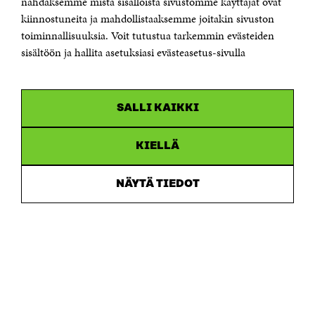
nähdäksemme mistä sisällöistä sivustomme käyttäjät ovat
etunimi.sukunimi@sitra.fi tai sitra@sitra.fi
kiinnostuneita ja mahdollistaaksemme joitakin sivuston
toiminnallisuuksia. Voit tutustua tarkemmin evästeiden
Saapumisohjeet
sisältöön ja hallita asetuksiasi evästeasetus-sivulla
Y-tunnus 0202132-3
OLEMME NÄISSÄ SOMEISSA
SALLI KAIKKI
Facebook
Avautuu
uudessa
Linkedin
ikkunassa
KIELLÄ
Avautuu
uudessa
Youtube
ikkunassa
Avautuu
NÄYTÄ TIEDOT
uudessa
Instagram
ikkunassa
Avautuu
uudessa
ikkunassa