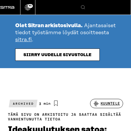
Siirry
FI
suoraan
Vaihda
Hae
sivuston
sisältöön
kieli
Olet Sitran arkistosivulla.
Ajantasaiset
tiedot työstämme löydät osoitteesta
sitra.fi
.
SIIRRY UUDELLE SIVUSTOLLE
Arvioitu
3 min
KUUNTELE
ARCHIVED
lukuaika
TÄMÄ SIVU ON ARKISTOITU JA SAATTAA SISÄLTÄÄ
VANHENTUNUTTA TIETOA
Ideakuulutuksen satoa: