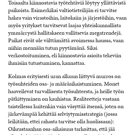
Toisaalta kiinnostavia työtehtäviä löytyy yllättävistä
paikoista. Esimerkiksi valtiotieteilijän ei tarvitse
hakea vain virastoihin, laitoksiin ja järjestöihin, vaan
myös yritykset tarvitsevat laajaa yhteiskunnallista
ymmärrystä hallitakseen vallitsevia megatrendejä.
Paikat eivät ole välttämättä avoimessa haussa, vaan
niihin mennään tutun pyytämänä. Siksi
verkostoituminen, eli kiinnostavia asioita tekeviin
ihmisiin tutustuminen, kannattaa.
Kolmas erityisesti uran alkuun liittyvä murros on
työsuhteiden osa- ja määräaikaistuminen. Monet
haaveilevat turvallisesta työsuhteesta, ja heille työn
pätkittyminen on kauhistus. Realiteetteja vastaan
taistellessa kuitenkin vain väsyttää itsensä, joten on
järkevämpää kehittää selviytymisstrategia (jossa
leikitään, ettei rahasta tarvitse olla huolissaan):
Oikeastaanhan osa-aikaisuus tarkoittaa, että jää