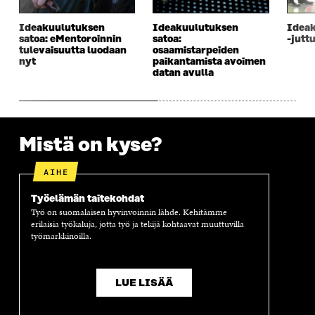
S
S
S
E
S
A
S
S
Ideakuulutuksen
Ideakuulutuksen
Ideak
A
I
A
S
satoa: eMentoroinnin
satoa:
-jutt
I
K
I
A
tulevaisuutta luodaan
osaamistarpeiden
K
K
K
I
nyt
paikantamista avoimen
K
U
K
K
datan avulla
U
N
U
K
N
A
N
U
A
S
A
N
S
S
S
A
S
A
S
S
Mistä on kyse?
A
A
S
A
AIHE
Työelämän taitekohdat
Työ on suomalaisen hyvinvoinnin lähde. Kehitämme
erilaisia työkaluja, jotta työ ja tekijä kohtaavat muuttuvilla
työmarkkinoilla.
LUE LISÄÄ