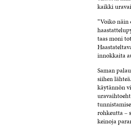
kaikki urava
”Voiko näin 
haastattelupy
taas moni tot
Haastateltav
innokkaita 
Saman palaut
siihen lähteä
käytännön v
uravaihtoeht
tunnistamise
rohkeutta – 
keinoja para