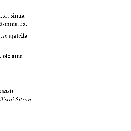
itat sinua
päonnistua.
se ajatella
, ole aina
easti
istui Sitran