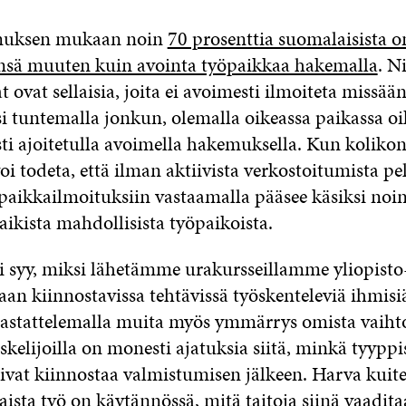
imuksen mukaan noin
70 prosenttia suomalaisista o
nsä muuten kuin avointa työpaikkaa hakemalla
. N
t ovat sellaisia, joita ei avoimesti ilmoiteta missää
si tuntemalla jonkun, olemalla oikeassa paikassa o
sti ajoitetulla avoimella hakemuksella. Kun koliko
voi todeta, että ilman aktiivista verkostoitumista p
paikkailmoituksiin vastaamalla pääsee käsiksi noin
aikista mahdollisista työpaikoista.
 syy, miksi lähetämme urakursseillamme yliopisto-
an kiinnostavissa tehtävissä työskenteleviä ihmisi
haastattelemalla muita myös ymmärrys omista vaiht
skelijoilla on monesti ajatuksia siitä, minkä tyyppi
sivat kiinnostaa valmistumisen jälkeen. Harva kuit
laista työ on käytännössä, mitä taitoja siinä vaadit