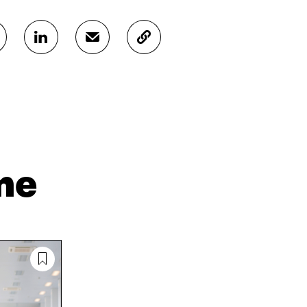
J
J
K
A
A
O
A
A
P
L
S
I
I
Ä
O
N
H
I
K
K
A
E
Ö
R
D
P
T
I
O
I
me
N
S
K
I
T
K
S
I
E
S
L
L
Ä
L
I
A
A
N
V
A
L
A
V
I
U
A
N
T
U
K