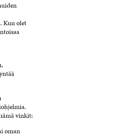
 muiden
. Kun olet
ntoisaa
n,
yntää
n
iohjelmia.
 nämä vinkit:
tai oman