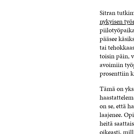
Sitran tutk
nykyisen työ
piilotyöpaika
pääsee käsik
tai tehokkaa
toisin päin, 
avoimiin työ
prosenttiin k
Tämä on yksi
haastattelema
on se, että 
laajenee. Opi
heitä saattai
oikeasti, mil