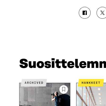
J
J
A
A
A
A
F
T
A
W
C
I
E
T
B
T
O
E
O
R
Suosittelem
K
I
I
S
S
S
S
Ä
A
A
ARCHIVED
HANKKEET
A
V
V
A
A
U
U
T
T
U