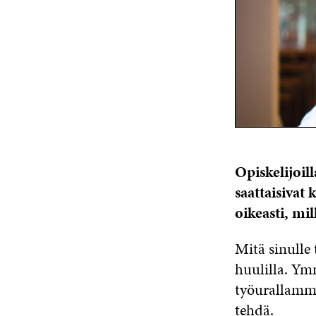
Opiskelijoill
saattaisivat
oikeasti, mil
Mitä sinulle
huulilla. Ym
työurallamme
tehdä.