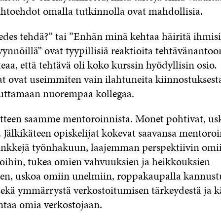
ihtoehdot omalla tutkinnolla ovat mahdollisia.
edes tehdä?” tai ”Enhän minä kehtaa häiritä ihmis
ynnöillä” ovat tyypillisiä reaktioita tehtävänantoo
eaa, että tehtävä oli koko kurssin hyödyllisin osio.
at ovat useimmiten vain ilahtuneita kiinnostuksesta
auttamaan nuorempaa kollegaa.
teen saamme mentoroinnista. Monet pohtivat, us
. Jälkikäteen opiskelijat kokevat saavansa mentoroi
inkkejä työnhakuun, laajemman perspektiivin omi
oihin, tukea omien vahvuuksien ja heikkouksien
en, uskoa omiin unelmiin, roppakaupalla kannustu
sekä ymmärrystä verkostoitumisen tärkeydestä ja 
ntaa omia verkostojaan.