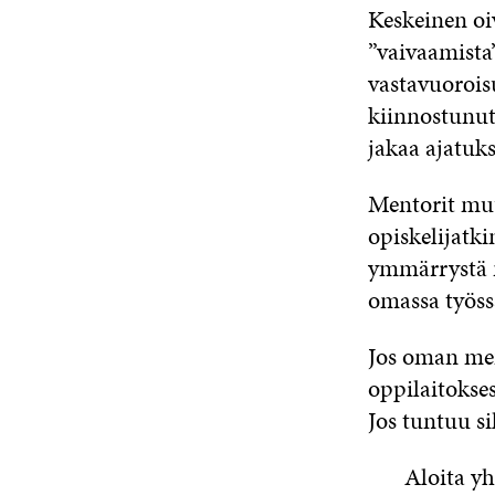
Keskeinen oiv
”vaivaamista
vastavuorois
kiinnostunut
jakaa ajatuks
Mentorit muu
opiskelijatk
ymmärrystä 
omassa työss
Jos oman men
oppilaitokse
Jos tuntuu si
Aloita yh