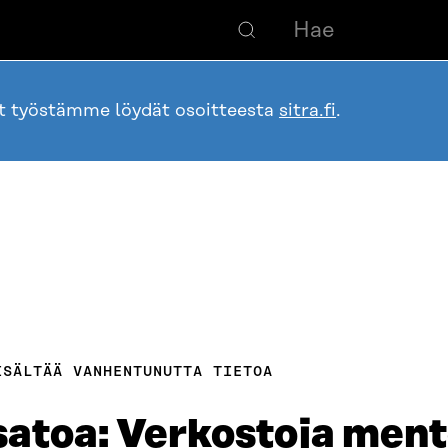
ot työstämme löydät osoitteesta
sitra.fi
.
ISÄLTÄÄ VANHENTUNUTTA TIETOA
atoa: Verkostoja ment