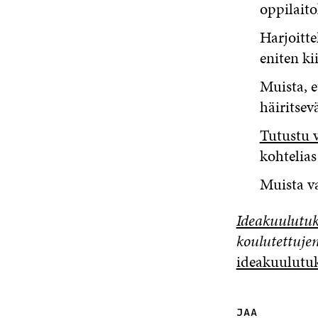
oppilaito
Harjoitt
eniten ki
Muista, e
häiritsev
Tutustu 
kohtelias
Muista va
Ideakuulutuks
koulutettuje
ideakuulutu
JAA