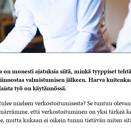
a on monesti ajatuksia siitä, minkä tyyppiset tehtä
 kiinnostaa valmistumisen jälkeen. Harva kuitenkaa
laista työ on käytännössä.
 tulee mieleen verkostoitumisesta? Se tuntuu olevan
märrämme, että verkostoituminen on yksi tärkeä k
, mutta kukaan ei oikein tunnu tietävän miten sitä