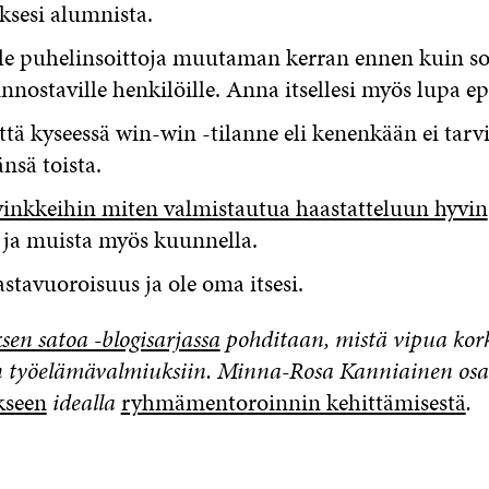
ksesi alumnista.
ele puhelinsoittoja muutaman kerran ennen kuin so
innostaville henkilöille. Anna itsellesi myös lupa e
ttä kyseessä win-win -tilanne eli kenenkään ei tarvit
änsä toista.
vinkkeihin miten valmistautua haastatteluun hyvin
 ja muista myös kuunnella.
stavuoroisuus ja ole oma itsesi.
en satoa -blogisarjassa
pohditaan, mistä vipua kork
n työelämävalmiuksiin. Minna-Rosa Kanniainen osall
kseen
idealla
ryhmämentoroinnin kehittämisestä
.