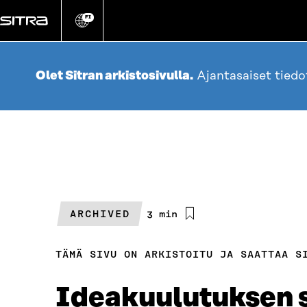
Siirry
suoraan
FI
Vaihda
sivuston
sisältöön
kieli
Olet Sitran arkistosivulla.
Ajantasaiset tied
ARCHIVED
Arvioitu
3 min
lukuaika
TÄMÄ SIVU ON ARKISTOITU JA SAATTAA S
Ideakuulutuksen s