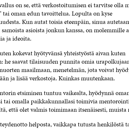
allus on se, että verkostoitumisen ei tarvitse olla
” tai oman edun tavoittelua. Lopulta on kyse
uudesta. Kun autat toisia eteenpäin, sinua autetaan
 samoista asioista jonkun kanssa, on molemmille a
ia ja ideoita.
ten kokevat hyötyvänsä yhteistyöstä aivan kuten
in: he saavat tilaisuuden punnita omia urapolkujaa
nuorten maailmaan, menetelmän, jota voivat hyöd
ään ja lisää verkostoja. Kuinkas muutenkaan.
torin etsiminen tuntuu vaikealta, hyödynnä oma
si tai omalla paikkakunnallasi toimivia mentoroint
ltä, että olet valmis toimimaan itsenäisesti, muista
teydenotto helposta, vaikkapa tutusta henkilöstä 