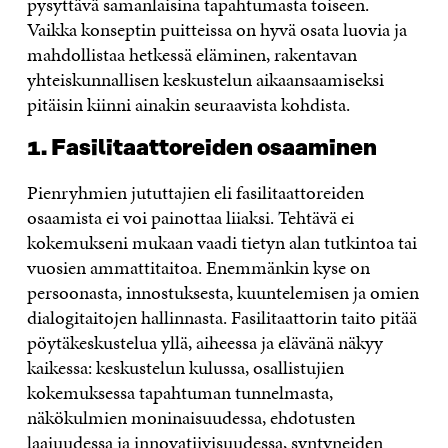
pysyttävä samanlaisina tapahtumasta toiseen.
Vaikka konseptin puitteissa on hyvä osata luovia ja
mahdollistaa hetkessä eläminen, rakentavan
yhteiskunnallisen keskustelun aikaansaamiseksi
pitäisin kiinni ainakin seuraavista kohdista.
1. Fasilitaattoreiden osaaminen
Pienryhmien jututtajien eli fasilitaattoreiden
osaamista ei voi painottaa liiaksi. Tehtävä ei
kokemukseni mukaan vaadi tietyn alan tutkintoa tai
vuosien ammattitaitoa. Enemmänkin kyse on
persoonasta, innostuksesta, kuuntelemisen ja omien
dialogitaitojen hallinnasta. Fasilitaattorin taito pitää
pöytäkeskustelua yllä, aiheessa ja elävänä näkyy
kaikessa: keskustelun kulussa, osallistujien
kokemuksessa tapahtuman tunnelmasta,
näkökulmien moninaisuudessa, ehdotusten
laajuudessa ja innovatiivisuudessa, syntyneiden