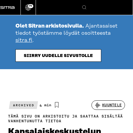
Siirry
FI
suoraan
Vaihda
Hae
sivuston
sisältöön
kieli
Olet Sitran arkistosivulla.
Ajantasaiset
tiedot työstämme löydät osoitteesta
sitra.fi
.
SIIRRY UUDELLE SIVUSTOLLE
Arvioitu
4 min
KUUNTELE
ARCHIVED
lukuaika
TÄMÄ SIVU ON ARKISTOITU JA SAATTAA SISÄLTÄÄ
VANHENTUNUTTA TIETOA
Kansalaiskeskuste­lun