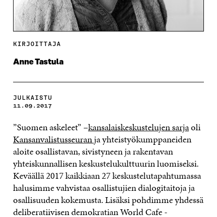
KIRJOITTAJA
Anne Tastula
JULKAISTU
11.09.2017
”Suomen askeleet” –
kansalaiskeskustelujen sarja
oli
Kansanvalistusseuran
ja yhteistyökumppaneiden
aloite osallistavan, sivistyneen ja rakentavan
yhteiskunnallisen keskustelukulttuurin luomiseksi.
Keväällä 2017 kaikkiaan 27 keskustelutapahtumassa
halusimme vahvistaa osallistujien dialogitaitoja ja
osallisuuden kokemusta. Lisäksi pohdimme yhdessä
deliberatiivisen demokratian World Cafe -