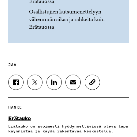
Erätauossa
Osallistujien kutsumenettelyyn
vähemmän aikaa ja rahkeita kuin
Erätauossa
JAA
J
J
J
J
K
A
A
A
A
O
A
A
A
A
P
F
T
L
S
I
A
W
I
Ä
O
HANKE
C
I
N
H
I
E
T
K
K
A
Erätauko
B
T
E
Ö
R
Erätauko on avoimesti hyödynnettävissä oleva tapa
O
E
D
P
T
käynnistää ja käydä rakentavaa keskustelua.
O
R
I
O
I