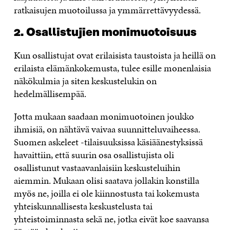
ratkaisujen muotoilussa ja ymmärrettävyydessä.
2. Osallistujien monimuotoisuus
Kun osallistujat ovat erilaisista taustoista ja heillä on
erilaista elämänkokemusta, tulee esille monenlaisia
näkökulmia ja siten keskustelukin on
hedelmällisempää.
Jotta mukaan saadaan monimuotoinen joukko
ihmisiä, on nähtävä vaivaa suunnitteluvaiheessa.
Suomen askeleet -tilaisuuksissa käsiäänestyksissä
havaittiin, että suurin osa osallistujista oli
osallistunut vastaavanlaisiin keskusteluihin
aiemmin. Mukaan olisi saatava jollakin konstilla
myös ne, joilla ei ole kiinnostusta tai kokemusta
yhteiskunnallisesta keskustelusta tai
yhteistoiminnasta sekä ne, jotka eivät koe saavansa