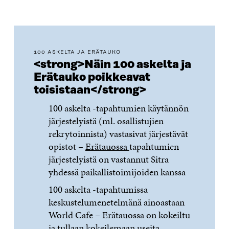
100 ASKELTA JA ERÄTAUKO
<strong>Näin 100 askelta ja
Erätauko poikkeavat
toisistaan</strong>
100 askelta -tapahtumien käytännön
järjestelyistä (ml. osallistujien
rekrytoinnista) vastasivat järjestävät
opistot –
Erätauossa
tapahtumien
järjestelyistä on vastannut Sitra
yhdessä paikallistoimijoiden kanssa
100 askelta -tapahtumissa
keskustelumenetelmänä ainoastaan
World Cafe – Erätauossa on kokeiltu
ja tullaan kokeilemaan useita