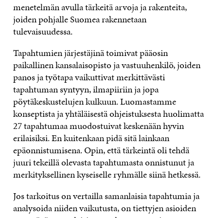
menetelmän avulla tärkeitä arvoja ja rakenteita,
joiden pohjalle Suomea rakennetaan
tulevaisuudessa.
Tapahtumien järjestäjinä toimivat pääosin
paikallinen kansalaisopisto ja vastuuhenkilö, joiden
panos ja työtapa vaikuttivat merkittävästi
tapahtuman syntyyn, ilmapiiriin ja jopa
pöytäkeskustelujen kulkuun. Luomastamme
konseptista ja yhtäläisestä ohjeistuksesta huolimatta
27 tapahtumaa muodostuivat keskenään hyvin
erilaisiksi. En kuitenkaan pidä sitä lainkaan
epäonnistumisena. Opin, että tärkeintä oli tehdä
juuri tekeillä olevasta tapahtumasta onnistunut ja
merkityksellinen kyseiselle ryhmälle siinä hetkessä.
Jos tarkoitus on vertailla samanlaisia tapahtumia ja
analysoida niiden vaikutusta, on tiettyjen asioiden