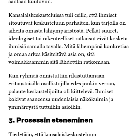
ääntään kuuluviin.
Kansalaiskeskusteluissa tuli esille, että ihmiset
sitoutuvat keskusteluun parhaiten, kun tarjolla on
aiheita omasta lähiympäristöstä. Pelkät suuret,
ideologiset tai rakenteelliset ratkaisut eivät kosketa
ihmisiä samalla tavalla. Mitä lähempänä konkretiaa
ja omaa arkea käsiteltävä asia on, sitä
voimakkaammin sitä lähdettiin ratkomaan.
Kun ryhmää onnistuttiin rikastuttamaan
eritaustaisilla osallistujilla edes jonkin verran,
palaute keskustelijoilta oli kiittelevä. Ihmiset
kokivat saaneensa uudenlaisia näkökulmia ja
ymmärrystä tuttuihin asioihin.
3. Prosessin eteneminen
Tiedetään, että kansalaiskeskusteluun