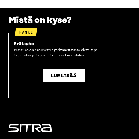
S
S
S
A
S
A
S
S
A
A
S
Mistä on kyse?
A
HANKE
Erätauko
Erätauko on avoimesti hyödynnettävissä oleva tapa
käynnistää ja käydä rakentavaa keskustelua.
LUE LISÄÄ