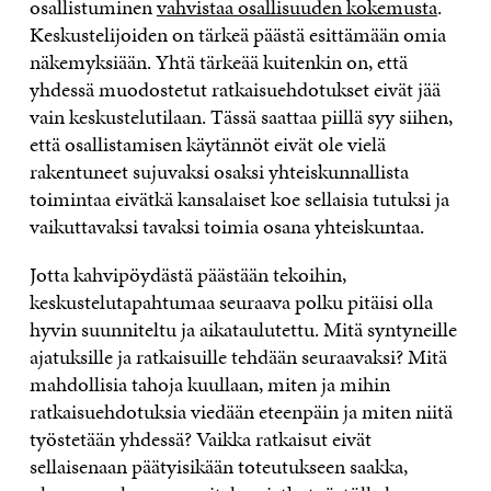
osallistuminen
vahvistaa osallisuuden kokemusta
.
Keskustelijoiden on tärkeä päästä esittämään omia
näkemyksiään. Yhtä tärkeää kuitenkin on, että
yhdessä muodostetut ratkaisuehdotukset eivät jää
vain keskustelutilaan. Tässä saattaa piillä syy siihen,
että osallistamisen käytännöt eivät ole vielä
rakentuneet sujuvaksi osaksi yhteiskunnallista
toimintaa eivätkä kansalaiset koe sellaisia tutuksi ja
vaikuttavaksi tavaksi toimia osana yhteiskuntaa.
Jotta kahvipöydästä päästään tekoihin,
keskustelutapahtumaa seuraava polku pitäisi olla
hyvin suunniteltu ja aikataulutettu. Mitä syntyneille
ajatuksille ja ratkaisuille tehdään seuraavaksi? Mitä
mahdollisia tahoja kuullaan, miten ja mihin
ratkaisuehdotuksia viedään eteenpäin ja miten niitä
työstetään yhdessä? Vaikka ratkaisut eivät
sellaisenaan päätyisikään toteutukseen saakka,