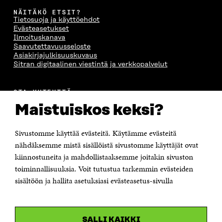
NÄITÄKÖ ETSIT?
Tietosuoja ja käyttöehdot
Evästeasetukset
Ilmoituskanava
Saavutettavuusseloste
Asiakirjajulkisuuskuvaus
Sitran digitaalinen viestintä ja verkkopalvelut
OTA YHTEYTTÄ
Suomen itsenäisyyden juhlarahasto Sitra
Maistuiskos keksi?
Itämerenkatu 11-13, PL 160,
00181 Helsinki
Sivustomme käyttää evästeitä. Käytämme evästeitä
Puhelin +358 294 618 991
Sähköpostiosoite
nähdäksemme mistä sisällöistä sivustomme käyttäjät ovat
etunimi.sukunimi@sitra.fi tai sitra@sitra.fi
kiinnostuneita ja mahdollistaaksemme joitakin sivuston
toiminnallisuuksia. Voit tutustua tarkemmin evästeiden
Saapumisohjeet
sisältöön ja hallita asetuksiasi evästeasetus-sivulla
Y-tunnus 0202132-3
OLEMME NÄISSÄ SOMEISSA
SALLI KAIKKI