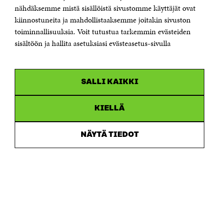
Sähköpostiosoite
nähdäksemme mistä sisällöistä sivustomme käyttäjät ovat
etunimi.sukunimi@sitra.fi tai sitra@sitra.fi
kiinnostuneita ja mahdollistaaksemme joitakin sivuston
Saapumisohjeet
toiminnallisuuksia. Voit tutustua tarkemmin evästeiden
sisältöön ja hallita asetuksiasi evästeasetus-sivulla
Y-tunnus 0202132-3
OLEMME NÄISSÄ SOMEISSA
SALLI KAIKKI
Facebook
Avautuu
uudessa
Linkedin
ikkunassa
KIELLÄ
Avautuu
uudessa
Youtube
ikkunassa
Avautuu
NÄYTÄ TIEDOT
uudessa
Instagram
ikkunassa
Avautuu
uudessa
ikkunassa