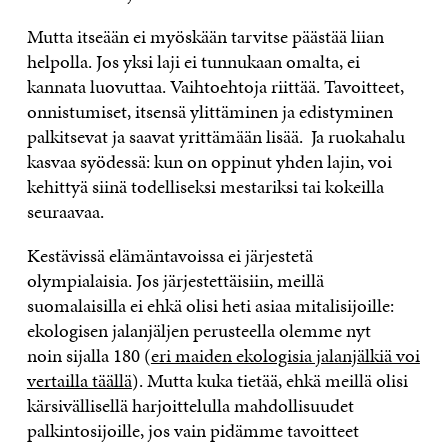
Mutta itseään ei myöskään tarvitse päästää liian
helpolla. Jos yksi laji ei tunnukaan omalta, ei
kannata luovuttaa. Vaihtoehtoja riittää. Tavoitteet,
onnistumiset, itsensä ylittäminen ja edistyminen
palkitsevat ja saavat yrittämään lisää. Ja ruokahalu
kasvaa syödessä: kun on oppinut yhden lajin, voi
kehittyä siinä todelliseksi mestariksi tai kokeilla
seuraavaa.
Kestävissä elämäntavoissa ei järjestetä
olympialaisia. Jos järjestettäisiin, meillä
suomalaisilla ei ehkä olisi heti asiaa mitalisijoille:
ekologisen jalanjäljen perusteella olemme nyt
noin sijalla 180 (
eri maiden ekologisia jalanjälkiä voi
vertailla täällä
). Mutta kuka tietää, ehkä meillä olisi
kärsivällisellä harjoittelulla mahdollisuudet
palkintosijoille, jos vain pidämme tavoitteet