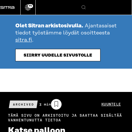
Siirry
FI
suoraan
Vaihda
Hae
sivuston
sisältöön
kieli
Olet Sitran arkistosivulla.
Ajantasaiset
tiedot työstämme löydät osoitteesta
sitra.fi
.
SIIRRY UUDELLE SIVUSTOLLE
Arvioitu
3 min
KUUNTELE
ARCHIVED
lukuaika
TÄMÄ SIVU ON ARKISTOITU JA SAATTAA SISÄLTÄÄ
VANHENTUNUTTA TIETOA
Katse palloon