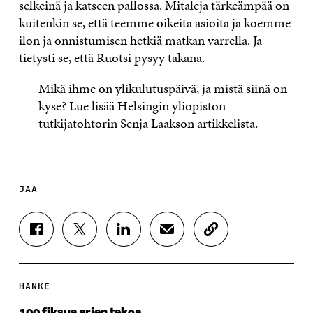
selkeinä ja katseen pallossa. Mitaleja tärkeämpää on
kuitenkin se, että teemme oikeita asioita ja koemme
ilon ja onnistumisen hetkiä matkan varrella. Ja
tietysti se, että Ruotsi pysyy takana.
Mikä ihme on ylikulutuspäivä, ja mistä siinä on
kyse? Lue lisää Helsingin yliopiston
tutkijatohtorin Senja Laakson
artikkelista
.
JAA
J
J
J
J
K
A
A
A
A
O
A
A
A
A
P
F
T
L
S
I
A
W
I
Ä
O
HANKE
C
I
N
H
I
E
T
K
K
A
100 fiksua arjen tekoa