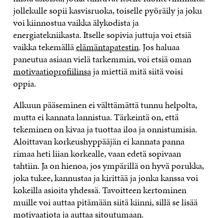
jollekulle sopii kasvisruoka, toiselle pyöräily ja joku
voi kiinnostua vaikka älykodista ja
energiatekniikasta. Itselle sopivia juttuja voi etsiä
vaikka tekemällä
elämäntapatestin
. Jos haluaa
paneutua asiaan vielä tarkemmin, voi etsiä oman
motivaatioprofiilinsa
ja miettiä mitä siitä voisi
oppia.
Alkuun pääseminen ei välttämättä tunnu helpolta,
mutta ei kannata lannistua. Tärkeintä on, että
tekeminen on kivaa ja tuottaa iloa ja onnistumisia.
Aloittavan korkeushyppääjän ei kannata panna
rimaa heti liian korkealle, vaan edetä sopivaan
tahtiin. Ja on hienoa, jos ympärillä on hyvä porukka,
joka tukee, kannustaa ja kirittää ja jonka kanssa voi
kokeilla asioita yhdessä. Tavoitteen kertominen
muille voi auttaa pitämään siitä kiinni, sillä se lisää
motivaatiota ja auttaa sitoutumaan.