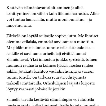
Kestävän elämäntavan aloittaminen ja siinä
kehittyminen on vähän kuin liikuntaharrastus. Alku
voi tuntua hankalalta, mutta moni onnistuu – ja
innostuu siitä.
Tärkeää on löytää se itselle sopiva juttu. Me ihmiset
olemme erilaisia, emmekä sovi samaan muottiin.
Me pidämme ja innostumme erilaisista asioista –
kaikille ei sovi sama urheilulaji eivätkä samat
elämäntavat. Yksi innostuu joukkuepeleistä, toinen
luonnon rauhasta ja kolmas tykkää nostaa rautaa
salilla. Jotakuta kiehtoo vauhdin hurma ja vaaran
tunne, toiselle on tärkeää seurata edistymistä
tarkoilla mittareilla. Urheilulajien laajasta kirjosta
löytyy varmasti jokaiselle jotakin.
Samalla tavalla kestävää elämäntapaa voi aloitella
niistä asioista, jotka tuntuvat itselle luontevimmalta: