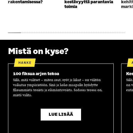
rakentamisessa?
kestävyyttä parantavia
kehit
U
N
U
K
toimia
markk
N
A
N
U
A
S
A
N
S
S
S
A
S
A
S
S
A
A
S
A
Mistä on kyse?
HANKE
100 fiksua arjen tekoa
Kes
Sillä, mitä valitset – miten asut, syöt ja liikut – on välitön
Sill
vaikutus ympäristöön. Sinä ja koko maapallo hyödytte
on v
fiksummista teoista ja elämäntavoista. Sadassa teossa on,
enti
mistä valita.
LUE LISÄÄ