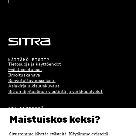
NÄITÄKÖ ETSIT?
Tietosuoja ja käyttöehdot
Evästeasetukset
Ilmoituskanava
Saavutettavuusseloste
Asiakirjajulkisuuskuvaus
Sitran digitaalinen viestintä ja verkkopalvelut
OTA YHTEYTTÄ
Suomen itsenäisyyden juhlarahasto Sitra
Maistuiskos keksi?
Itämerenkatu 11-13, PL 160,
00181 Helsinki
Sivustomme käyttää evästeitä. Käytämme evästeitä
Puhelin +358 294 618 991