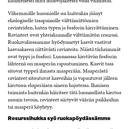
kuumeisesti mitä muovijakeesta voisi valmistaa.
Vähemmälle huomiolle on kuitenkin jäänyt
ekologiselle tasapainolle välttämättömien
ravinteiden, kuten typen ja fosforin kierrättäminen.
Ravinteet ovat yhteiskunnalle välttämätön resurssi.
Ruokavaliossamme hyödynnetyt kasvit vaativat
kasvaakseen riittävästi ravinteita. Näistä tärkeimmät
ovat typpi ja fosfori. Luonnossa kiertävän fosforin
lähteenä on maaperän rapautuminen. Kasvit taas
sitovat typpeä ilmasta maaperään. Maaperästä
ravinteet sitoutuvat kasveihin ja vapautuvat jälleen
kiertoon eloperäisen aineen hajotessa. Ihmisen
toiminta kuitenkin häiritsee tätä luonnollista kiertoa
monin tavoin, ravinteet siirtyvät vääriin paikkoihin
tai maaperä köyhtyy.
Resurssihukka syö ruokapöydässämme