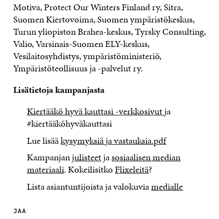
Motiva, Protect Our Winters Finland ry, Sitra,
Suomen Kiertovoima, Suomen ympäristökeskus,
Turun yliopiston Brahea-keskus, Tyrsky Consulting,
Valio, Varsinais-Suomen ELY-keskus,
Vesilaitosyhdistys, ympäristöministeriö,
Ympäristöteollisuus ja -palvelut ry.
Lisätietoja kampanjasta
Kiertääkö hyvä kauttasi -verkkosivut
ja
#kiertääköhyväkauttasi
Lue lisää
kysymyksiä ja vastauksia.pdf
Kampanjan
julisteet
ja
sosiaalisen median
materiaali
. Kokeilisitko
Flixeleitä
?
Lista asiantuntijoista ja valokuvia
medialle
JAA