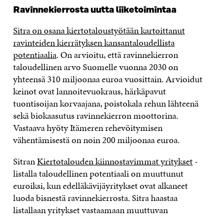
Ravinnekierrosta uutta liiketoimintaa
Sitra on osana kiertotaloustyötään kartoittanut
ravinteiden kierrätyksen kansantaloudellista
potentiaalia
. On arvioitu, että ravinnekierron
taloudellinen arvo Suomelle vuonna 2030 on
yhteensä 310 miljoonaa euroa vuosittain. Arvioidut
keinot ovat lannoitevuokraus, härkäpavut
tuontisoijan korvaajana, poistokala rehun lähteenä
sekä biokaasutus ravinnekierron moottorina.
Vastaava hyöty Itämeren rehevöitymisen
vähentämisestä on noin 200 miljoonaa euroa.
Sitran
Kiertotalouden kiinnostavimmat yritykset
-
listalla taloudellinen potentiaali on muuttunut
euroiksi, kun edelläkävijäyritykset ovat alkaneet
luoda bisnestä ravinnekierrosta. Sitra haastaa
listallaan yritykset vastaamaan muuttuvan