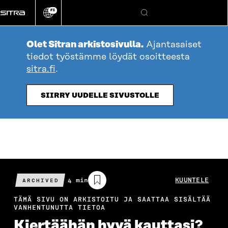
Siirry
FI
suoraan
Vaihda
Hae
sivuston
sisältöön
kieli
Olet Sitran arkistosivulla.
Ajantasaiset
tiedot työstämme löydät osoitteesta
sitra.fi
.
SIIRRY UUDELLE SIVUSTOLLE
Arvioitu
4 min
KUUNTELE
ARCHIVED
lukuaika
TÄMÄ SIVU ON ARKISTOITU JA SAATTAA SISÄLTÄÄ
VANHENTUNUTTA TIETOA
Kiertäähän hyvä kauttasi?