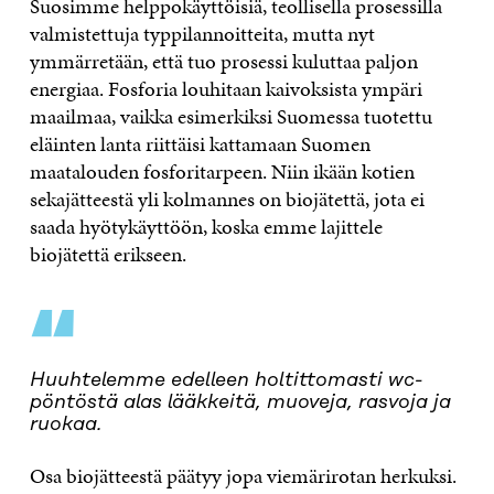
Suosimme helppokäyttöisiä, teollisella prosessilla
valmistettuja typpilannoitteita, mutta nyt
ymmärretään, että tuo prosessi kuluttaa paljon
energiaa. Fosforia louhitaan kaivoksista ympäri
maailmaa, vaikka esimerkiksi Suomessa tuotettu
eläinten lanta riittäisi kattamaan Suomen
maatalouden fosforitarpeen. Niin ikään kotien
sekajätteestä yli kolmannes on biojätettä, jota ei
saada hyötykäyttöön, koska emme lajittele
biojätettä erikseen.
“
Huuhtelemme edelleen holtittomasti wc-
pöntöstä alas lääkkeitä, muoveja, rasvoja ja
ruokaa.
Osa biojätteestä päätyy jopa viemärirotan herkuksi.