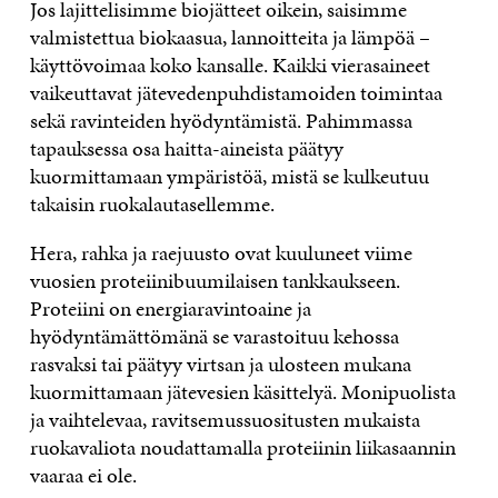
Jos lajittelisimme biojätteet oikein, saisimme
valmistettua biokaasua, lannoitteita ja lämpöä –
käyttövoimaa koko kansalle. Kaikki vierasaineet
vaikeuttavat jätevedenpuhdistamoiden toimintaa
sekä ravinteiden hyödyntämistä. Pahimmassa
tapauksessa osa haitta-aineista päätyy
kuormittamaan ympäristöä, mistä se kulkeutuu
takaisin ruokalautasellemme.
Hera, rahka ja raejuusto ovat kuuluneet viime
vuosien proteiinibuumilaisen tankkaukseen.
Proteiini on energiaravintoaine ja
hyödyntämättömänä se varastoituu kehossa
rasvaksi tai päätyy virtsan ja ulosteen mukana
kuormittamaan jätevesien käsittelyä. Monipuolista
ja vaihtelevaa, ravitsemussuositusten mukaista
ruokavaliota noudattamalla proteiinin liikasaannin
vaaraa ei ole.