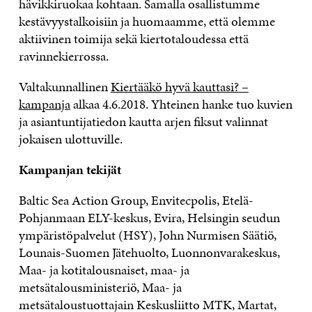
hävikkiruokaa kohtaan. Samalla osallistumme
kestävyystalkoisiin ja huomaamme, että olemme
aktiivinen toimija sekä kiertotaloudessa että
ravinnekierrossa.
Valtakunnallinen
Kiertääkö hyvä kauttasi? –
kampanja
alkaa 4.6.2018. Yhteinen hanke tuo kuvien
ja asiantuntijatiedon kautta arjen fiksut valinnat
jokaisen ulottuville.
Kampanjan tekijät
Baltic Sea Action Group, Envitecpolis, Etelä-
Pohjanmaan ELY-keskus, Evira, Helsingin seudun
ympäristöpalvelut (HSY), John Nurmisen Säätiö,
Lounais-Suomen Jätehuolto, Luonnonvarakeskus,
Maa- ja kotitalousnaiset, maa- ja
metsätalousministeriö, Maa- ja
metsätaloustuottajain Keskusliitto MTK, Martat,