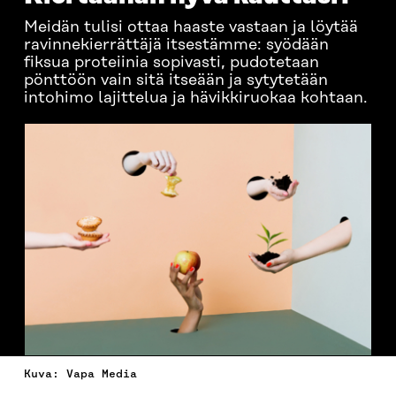
Meidän tulisi ottaa haaste vastaan ja löytää
ravinnekierrättäjä itsestämme: syödään
fiksua proteiinia sopivasti, pudotetaan
pönttöön vain sitä itseään ja sytytetään
intohimo lajittelua ja hävikkiruokaa kohtaan.
Kuva: Vapa Media