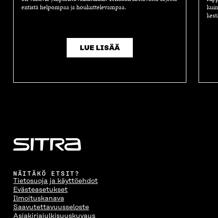
entistä helpompaa ja houkuttelevampaa.
kuin
kest
LUE LISÄÄ
NÄITÄKÖ ETSIT?
Tietosuoja ja käyttöehdot
Evästeasetukset
Ilmoituskanava
Saavutettavuusseloste
Asiakirjajulkisuuskuvaus