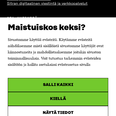
Sitran digitaalinen viestintä ja verkkopalvelut
OTA YHTEYTTÄ
Suomen itsenäisyyden juhlarahasto Sitra
Maistuiskos keksi?
Itämerenkatu 11-13, PL 160,
00181 Helsinki
Sivustomme käyttää evästeitä. Käytämme evästeitä
Puhelin +358 294 618 991
Sähköpostiosoite
nähdäksemme mistä sisällöistä sivustomme käyttäjät ovat
etunimi.sukunimi@sitra.fi tai sitra@sitra.fi
kiinnostuneita ja mahdollistaaksemme joitakin sivuston
toiminnallisuuksia. Voit tutustua tarkemmin evästeiden
Saapumisohjeet
sisältöön ja hallita asetuksiasi evästeasetus-sivulla
Y-tunnus 0202132-3
OLEMME NÄISSÄ SOMEISSA
SALLI KAIKKI
Facebook
Avautuu
uudessa
Linkedin
ikkunassa
KIELLÄ
Avautuu
uudessa
Youtube
ikkunassa
Avautuu
NÄYTÄ TIEDOT
uudessa