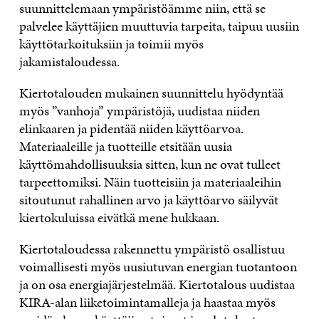
suunnittelemaan ympäristöämme niin, että se
palvelee käyttäjien muuttuvia tarpeita, taipuu uusiin
käyttötarkoituksiin ja toimii myös
jakamistaloudessa.
Kiertotalouden mukainen suunnittelu hyödyntää
myös ”vanhoja” ympäristöjä, uudistaa niiden
elinkaaren ja pidentää niiden käyttöarvoa.
Materiaaleille ja tuotteille etsitään uusia
käyttömahdollisuuksia sitten, kun ne ovat tulleet
tarpeettomiksi. Näin tuotteisiin ja materiaaleihin
sitoutunut rahallinen arvo ja käyttöarvo säilyvät
kiertokuluissa eivätkä mene hukkaan.
Kiertotaloudessa rakennettu ympäristö osallistuu
voimallisesti myös uusiutuvan energian tuotantoon
ja on osa energiajärjestelmää. Kiertotalous uudistaa
KIRA-alan liiketoimintamalleja ja haastaa myös