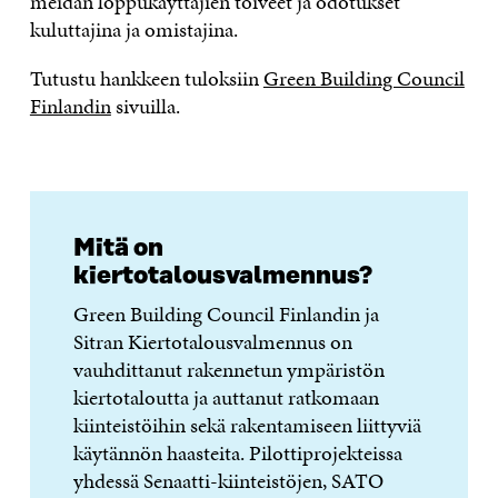
meidän loppukäyttäjien toiveet ja odotukset
kuluttajina ja omistajina.
Tutustu hankkeen tuloksiin
Green Building Council
Finlandin
sivuilla.
Mitä on
kiertotalousvalmennus?
Green Building Council Finlandin ja
Sitran Kiertotalousvalmennus on
vauhdittanut rakennetun ympäristön
kiertotaloutta ja auttanut ratkomaan
kiinteistöihin sekä rakentamiseen liittyviä
käytännön haasteita. Pilottiprojekteissa
yhdessä Senaatti-kiinteistöjen, SATO