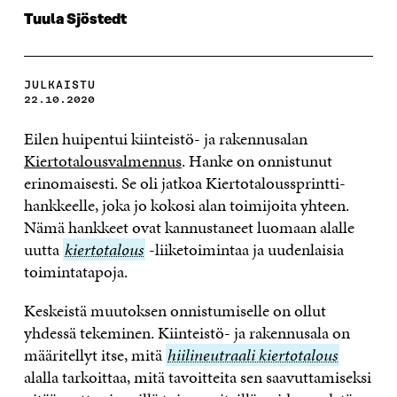
Tuula Sjöstedt
JULKAISTU
22.10.2020
Eilen huipentui kiinteistö- ja rakennusalan
Kiertotalousvalmennus
. Hanke on onnistunut
erinomaisesti. Se oli jatkoa Kiertotaloussprintti-
hankkeelle, joka jo kokosi alan toimijoita yhteen.
Nämä hankkeet ovat kannustaneet luomaan alalle
uutta
kiertotalous
kiertotalous
-liiketoimintaa ja uudenlaisia
toimintatapoja.
Keskeistä muutoksen onnistumiselle on ollut
yhdessä tekeminen. Kiinteistö- ja rakennusala on
määritellyt itse, mitä
hiilineutraali
hiilineutraali kiertotalous
alalla tarkoittaa, mitä tavoitteita sen saavuttamiseksi
kiertotalous