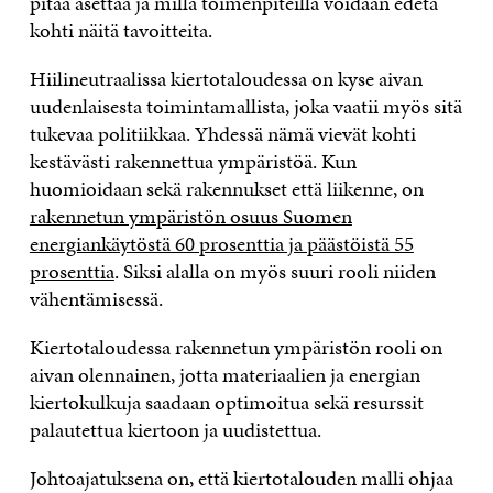
pitää asettaa ja millä toimenpiteillä voidaan edetä
kohti näitä tavoitteita.
Hiilineutraalissa kiertotaloudessa on kyse aivan
uudenlaisesta toimintamallista, joka vaatii myös sitä
tukevaa politiikkaa. Yhdessä nämä vievät kohti
kestävästi rakennettua ympäristöä. Kun
huomioidaan sekä rakennukset että liikenne, on
rakennetun ympäristön osuus Suomen
energiankäytöstä 60 prosenttia ja päästöistä 55
prosenttia
. Siksi alalla on myös suuri rooli niiden
vähentämisessä.
Kiertotaloudessa rakennetun ympäristön rooli on
aivan olennainen, jotta materiaalien ja energian
kiertokulkuja saadaan optimoitua sekä resurssit
palautettua kiertoon ja uudistettua.
Johtoajatuksena on, että kiertotalouden malli ohjaa