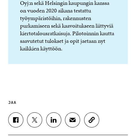
Oyj:n sekä Helsingin kaupungin kanssa
on vuoden 2020 aikana testattu
työympäristöihin, rakennusten
purkamiseen sekä kaavoitukseen liittyviä
kiertotalousratkaisuja. Pilotoinnin kautta
saavutetut tulokset ja opit jaetaan nyt
kaikkien käyttöön.
JAA
J
J
J
J
K
A
A
A
A
O
A
A
A
A
P