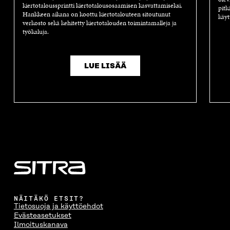
kiertotaloussprintti kiertotalousosaamisen kasvattamiseksi.
pitk
Hankkeen aikana on koottu kiertotalouteen sitoutunut
käyt
verkosto sekä kehitetty kiertotalouden toimintamalleja ja
työkaluja.
LUE LISÄÄ
NÄITÄKÖ ETSIT?
Tietosuoja ja käyttöehdot
Evästeasetukset
Ilmoituskanava