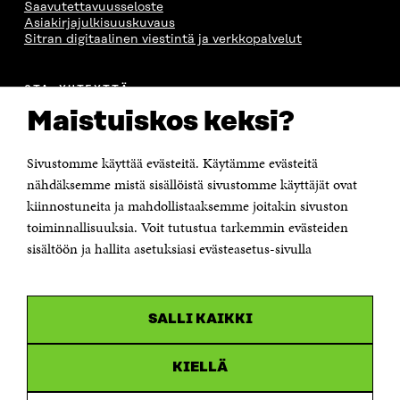
Saavutettavuusseloste
Asiakirjajulkisuuskuvaus
Sitran digitaalinen viestintä ja verkkopalvelut
OTA YHTEYTTÄ
Suomen itsenäisyyden juhlarahasto Sitra
Maistuiskos keksi?
Itämerenkatu 11-13, PL 160,
00181 Helsinki
Sivustomme käyttää evästeitä. Käytämme evästeitä
Puhelin +358 294 618 991
Sähköpostiosoite
nähdäksemme mistä sisällöistä sivustomme käyttäjät ovat
etunimi.sukunimi@sitra.fi tai sitra@sitra.fi
kiinnostuneita ja mahdollistaaksemme joitakin sivuston
Saapumisohjeet
toiminnallisuuksia. Voit tutustua tarkemmin evästeiden
sisältöön ja hallita asetuksiasi evästeasetus-sivulla
Y-tunnus 0202132-3
OLEMME NÄISSÄ SOMEISSA
SALLI KAIKKI
Facebook
Avautuu
uudessa
Linkedin
ikkunassa
KIELLÄ
Avautuu
uudessa