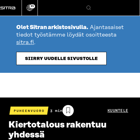
Siirry
FI
suoraan
Vaihda
Hae
sivuston
sisältöön
kieli
Olet Sitran arkistosivulla.
Ajantasaiset
tiedot työstämme löydät osoitteesta
sitra.fi
.
SIIRRY UUDELLE SIVUSTOLLE
Arvioitu
3 min
KUUNTELE
PUHEENVUORO
lukuaika
Kiertotalous rakentuu
yhdessä