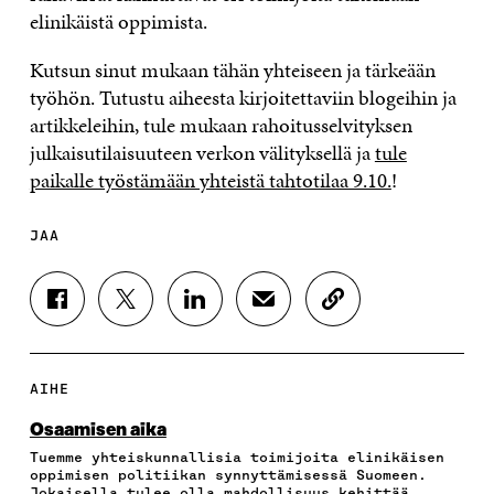
elinikäistä oppimista.
Kutsun sinut mukaan tähän yhteiseen ja tärkeään
työhön. Tutustu aiheesta kirjoitettaviin blogeihin ja
artikkeleihin, tule mukaan rahoitusselvityksen
julkaisutilaisuuteen verkon välityksellä ja
tule
paikalle työstämään yhteistä tahtotilaa 9.10.
!
JAA
J
J
J
J
K
A
A
A
A
O
A
A
A
A
P
F
T
L
S
I
A
W
I
Ä
O
AIHE
C
I
N
H
I
E
T
K
K
A
Osaamisen aika
B
T
E
Ö
R
Tuemme yhteiskunnallisia toimijoita elinikäisen
O
E
D
P
T
oppimisen politiikan synnyttämisessä Suomeen.
O
R
I
O
I
Jokaisella tulee olla mahdollisuus kehittää