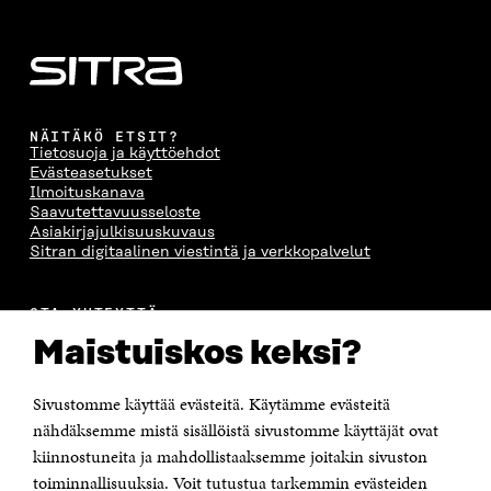
NÄITÄKÖ ETSIT?
Tietosuoja ja käyttöehdot
Evästeasetukset
Ilmoituskanava
Saavutettavuusseloste
Asiakirjajulkisuuskuvaus
Sitran digitaalinen viestintä ja verkkopalvelut
OTA YHTEYTTÄ
Suomen itsenäisyyden juhlarahasto Sitra
Maistuiskos keksi?
Itämerenkatu 11-13, PL 160,
00181 Helsinki
Sivustomme käyttää evästeitä. Käytämme evästeitä
Puhelin +358 294 618 991
Sähköpostiosoite
nähdäksemme mistä sisällöistä sivustomme käyttäjät ovat
etunimi.sukunimi@sitra.fi tai sitra@sitra.fi
kiinnostuneita ja mahdollistaaksemme joitakin sivuston
Saapumisohjeet
toiminnallisuuksia. Voit tutustua tarkemmin evästeiden