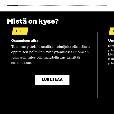
S
S
S
A
S
A
S
S
A
A
S
A
Mistä on kyse?
AIHE
Osaamisen aika
Uus
Tuemme yhteiskunnallisia toimijoita elinikäisen
Sitr
ja t
oppimisen politiikan synnyttämisessä Suomeen.
käyt
Jokaisella tulee olla mahdollisuus kehittää
ja m
osaamistaan.
ja h
LUE LISÄÄ