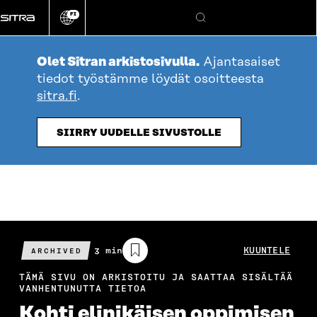
Siirry
FI
suoraan
Vaihda
Hae
sivuston
sisältöön
kieli
Olet Sitran arkistosivulla.
Ajantasaiset
tiedot työstämme löydät osoitteesta
sitra.fi
.
SIIRRY UUDELLE SIVUSTOLLE
Arvioitu
3 min
KUUNTELE
ARCHIVED
lukuaika
TÄMÄ SIVU ON ARKISTOITU JA SAATTAA SISÄLTÄÄ
VANHENTUNUTTA TIETOA
Kohti elin­ikäisen oppimisen