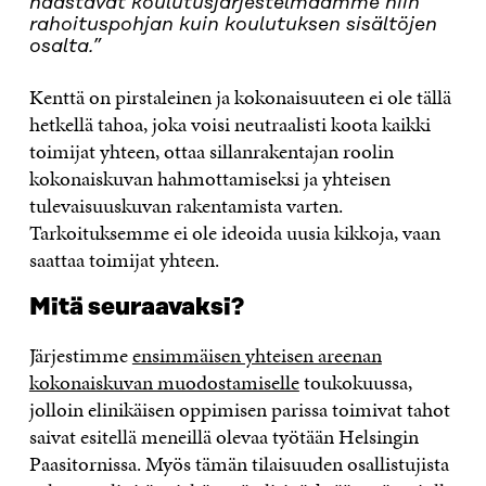
haastavat koulutusjärjestelmäämme niin
rahoituspohjan kuin koulutuksen sisältöjen
osalta.”
Kenttä on pirstaleinen ja kokonaisuuteen ei ole tällä
hetkellä tahoa, joka voisi neutraalisti koota kaikki
toimijat yhteen, ottaa sillanrakentajan roolin
kokonaiskuvan hahmottamiseksi ja yhteisen
tulevaisuuskuvan rakentamista varten.
Tarkoituksemme ei ole ideoida uusia kikkoja, vaan
saattaa toimijat yhteen.
Mitä seuraavaksi?
Järjestimme
ensimmäisen yhteisen areenan
kokonaiskuvan muodostamiselle
toukokuussa,
jolloin elinikäisen oppimisen parissa toimivat tahot
saivat esitellä meneillä olevaa työtään Helsingin
Paasitornissa. Myös tämän tilaisuuden osallistujista