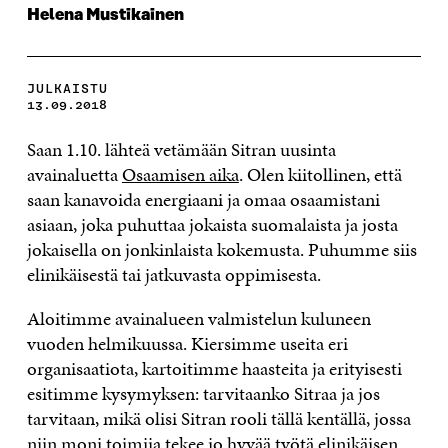
Helena Mustikainen
JULKAISTU
13.09.2018
Saan 1.10. lähteä vetämään Sitran uusinta
avainaluetta
Osaamisen aika
. Olen kiitollinen, että
saan kanavoida energiaani ja omaa osaamistani
asiaan, joka puhuttaa jokaista suomalaista ja josta
jokaisella on jonkinlaista kokemusta. Puhumme siis
elinikäisestä tai jatkuvasta oppimisesta.
Aloitimme avainalueen valmistelun kuluneen
vuoden helmikuussa. Kiersimme useita eri
organisaatiota, kartoitimme haasteita ja erityisesti
esitimme kysymyksen: tarvitaanko Sitraa ja jos
tarvitaan, mikä olisi Sitran rooli tällä kentällä, jossa
niin moni toimija tekee jo hyvää työtä elinikäisen