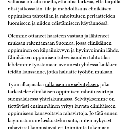
valtaosa oli sitä mieltä, että olisi tärkeää, että tarjolla
olisi jatkossakin tila ja mahdollisuus elinikäisen
oppimisen tahtotilan ja rahoituksen periaatteiden
luomiseen ja niiden edistämiseen käytännössä.
Olemme ottaneet haasteen vastaan ja lähteneet
mukaan rakentamaan Suomea, jossa elinikäinen
oppiminen on kilpailukyvyn ja hyvinvoinnin lähde.
Elinikäisen oppimisen tulevaisuuden tahtotilaa
lähdemme työstämään avoimesti yhdessä kaikkien
teidän kanssanne, jotka haluatte työhön mukaan.
Työn alkajaisiksi
julkaisemme selvityksen
, joka
tarkastelee elinikäisen oppimisen rahoitusvirtoja
suomalaisessa yhteiskunnassa. Selvityksemme on
tiettävästi ensimmäinen yritys kuvata elinikäiseen
oppimiseen kanavoitavia rahavirtoja. Jo tätä ennen
käynnistämme keskustelun siitä, miten nykyiset
rahavirrat kannustavat eri toimijoita tukemaan