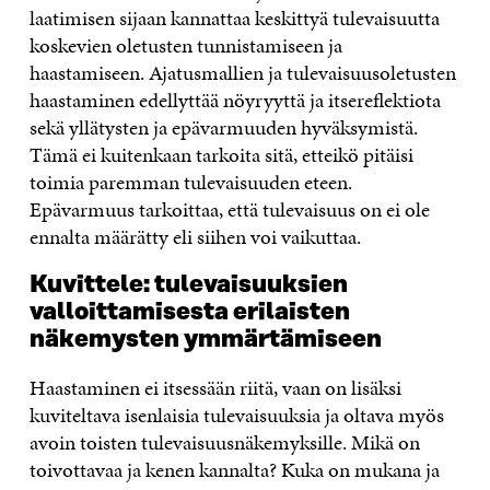
laatimisen sijaan kannattaa keskittyä tulevaisuutta
koskevien oletusten tunnistamiseen ja
haastamiseen. Ajatusmallien ja tulevaisuusoletusten
haastaminen edellyttää nöyryyttä ja itsereflektiota
sekä yllätysten ja epävarmuuden hyväksymistä.
Tämä ei kuitenkaan tarkoita sitä, etteikö pitäisi
toimia paremman tulevaisuuden eteen.
Epävarmuus tarkoittaa, että tulevaisuus on ei ole
ennalta määrätty eli siihen voi vaikuttaa.
Kuvittele: tulevaisuuksien
valloittamisesta erilaisten
näkemysten ymmärtämiseen
Haastaminen ei itsessään riitä, vaan on lisäksi
kuviteltava isenlaisia tulevaisuuksia ja oltava myös
avoin toisten tulevaisuusnäkemyksille. Mikä on
toivottavaa ja kenen kannalta? Kuka on mukana ja