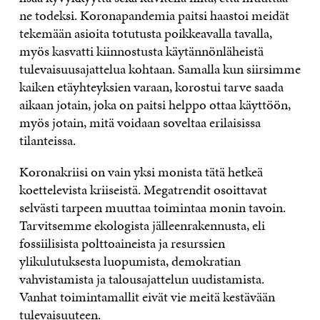
ne todeksi. Koronapandemia paitsi haastoi meidät
tekemään asioita totutusta poikkeavalla tavalla,
myös kasvatti kiinnostusta käytännönläheistä
tulevaisuusajattelua kohtaan. Samalla kun siirsimme
kaiken etäyhteyksien varaan, korostui tarve saada
aikaan jotain, joka on paitsi helppo ottaa käyttöön,
myös jotain, mitä voidaan soveltaa erilaisissa
tilanteissa.
Koronakriisi on vain yksi monista tätä hetkeä
koettelevista kriiseistä. Megatrendit osoittavat
selvästi tarpeen muuttaa toimintaa monin tavoin.
Tarvitsemme ekologista jälleenrakennusta, eli
fossiilisista polttoaineista ja resurssien
ylikulutuksesta luopumista, demokratian
vahvistamista ja talousajattelun uudistamista.
Vanhat toimintamallit eivät vie meitä kestävään
tulevaisuuteen.