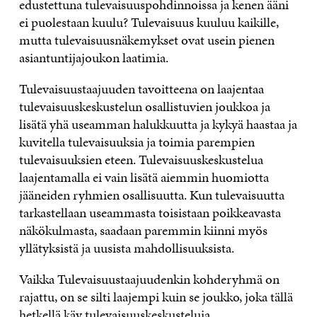
edustettuna tulevaisuuspohdinnoissa ja kenen ääni
ei puolestaan kuulu? Tulevaisuus kuuluu kaikille,
mutta tulevaisuusnäkemykset ovat usein pienen
asiantuntijajoukon laatimia.
Tulevaisuustaajuuden tavoitteena on laajentaa
tulevaisuuskeskustelun osallistuvien joukkoa ja
lisätä yhä useamman halukkuutta ja kykyä haastaa ja
kuvitella tulevaisuuksia ja toimia parempien
tulevaisuuksien eteen. Tulevaisuuskeskustelua
laajentamalla ei vain lisätä aiemmin huomiotta
jääneiden ryhmien osallisuutta. Kun tulevaisuutta
tarkastellaan useammasta toisistaan poikkeavasta
näkökulmasta, saadaan paremmin kiinni myös
yllätyksistä ja uusista mahdollisuuksista.
Vaikka Tulevaisuustaajuudenkin kohderyhmä on
rajattu, on se silti laajempi kuin se joukko, joka tällä
hetkellä käy tulevaisuuskeskusteluja.