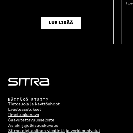
tule
LUE LISÄÄ
NÄITÄKÖ ETSIT?
Tietosuoja ja käyttöehdot
Evästeasetukset
Ilmoituskanava
Saavutettavuusseloste
Asiakirjajulkisuuskuvaus
Sitran digitaalinen viestintä ja verkkopalvelut