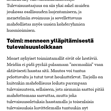
Tulevaisuustaajuus on siis yksi askel muiden
joukossa osallisuuden laajentamiseen, ja
menetelmän avoimuus ja sovellettavuus
mahdollistaa myös uusien kohderyhmien
huomioimisen.
Toimi: menneen ylläpitämisestä
tulevaisuusloikkaan
Monet nykyiset toimintamallit eivät ole kestäviä.
Meidän ei pidä pyrkiä palaamaan ”normaaliin” vaan
aktiivisesti haastaa sitä. Muutos voi tuntua
pelottavalta ja tutut tavat houkuttelevat. Tarjolla on
kuitenkin mahdollisuus loikata parempaan
tulevaisuuteen, sellaiseen, jota aiemmin saattoi pitää
mahdottomana saavuttaa, mutta joka
tulevaisuusoletuksia haastamalla ja toisenlaisia
tulevaisuuksia kuvittelemalla tuntuukin nyt