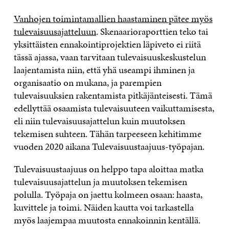
Vanhojen toimintamallien haastaminen pätee myös
tulevaisuusajatteluun
. Skenaarioraporttien teko tai
yksittäisten ennakointiprojektien läpiveto ei riitä
tässä ajassa, vaan tarvitaan tulevaisuuskeskustelun
laajentamista niin, että yhä useampi ihminen ja
organisaatio on mukana, ja parempien
tulevaisuuksien rakentamista pitkäjänteisesti. Tämä
edellyttää osaamista tulevaisuuteen vaikuttamisesta,
eli niin tulevaisuusajattelun kuin muutoksen
tekemisen suhteen. Tähän tarpeeseen kehitimme
vuoden 2020 aikana Tulevaisuustaajuus-työpajan.
Tulevaisuustaajuus on helppo tapa aloittaa matka
tulevaisuusajattelun ja muutoksen tekemisen
polulla. Työpaja on jaettu kolmeen osaan: haasta,
kuvittele ja toimi. Näiden kautta voi tarkastella
myös laajempaa muutosta ennakoinnin kentällä.