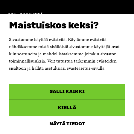
OTA YHTEYTTÄ
Suomen itsenäisyyden juhlarahasto Sitra
Maistuiskos keksi?
Itämerenkatu 11-13, PL 160,
00181 Helsinki
Sivustomme käyttää evästeitä. Käytämme evästeitä
Puhelin +358 294 618 991
Sähköpostiosoite
nähdäksemme mistä sisällöistä sivustomme käyttäjät ovat
etunimi.sukunimi@sitra.fi tai sitra@sitra.fi
kiinnostuneita ja mahdollistaaksemme joitakin sivuston
Saapumisohjeet
toiminnallisuuksia. Voit tutustua tarkemmin evästeiden
sisältöön ja hallita asetuksiasi evästeasetus-sivulla
Y-tunnus 0202132-3
OLEMME NÄISSÄ SOMEISSA
SALLI KAIKKI
Facebook
Avautuu
uudessa
Linkedin
ikkunassa
KIELLÄ
Avautuu
uudessa
Youtube
ikkunassa
Avautuu
NÄYTÄ TIEDOT
uudessa
Instagram
ikkunassa