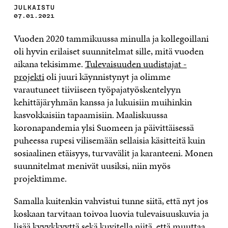
JULKAISTU
07.01.2021
Vuoden 2020 tammikuussa minulla ja kollegoillani
oli hyvin erilaiset suunnitelmat sille, mitä vuoden
aikana tekisimme.
Tulevaisuuden uudistajat -
projekti
oli juuri käynnistynyt ja olimme
varautuneet tiiviiseen työpajatyöskentelyyn
kehittäjäryhmän kanssa ja lukuisiin muihinkin
kasvokkaisiin tapaamisiin. Maaliskuussa
koronapandemia ylsi Suomeen ja päivittäisessä
puheessa rupesi vilisemään sellaisia käsitteitä kuin
sosiaalinen etäisyys, turvavälit ja karanteeni. Monen
suunnitelmat menivät uusiksi, niin myös
projektimme.
Samalla kuitenkin vahvistui tunne siitä, että nyt jos
koskaan tarvitaan toivoa luovia tulevaisuuskuvia ja
lisää kyvykkyyttä sekä kuvitella niitä, että muuttaa