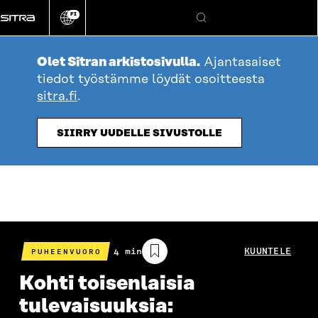
Siirry
FI
suoraan
Vaihda
Hae
sivuston
sisältöön
kieli
Olet Sitran arkistosivulla.
Ajantasaiset
tiedot työstämme löydät osoitteesta
sitra.fi
.
SIIRRY UUDELLE SIVUSTOLLE
Arvioitu
4 min
KUUNTELE
PUHEENVUORO
lukuaika
Kohti toisenlaisia
tulevaisuuksia: