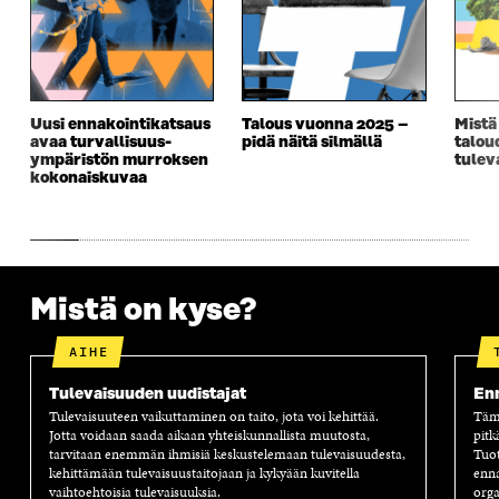
E
S
E
D
S
S
S
E
S
A
S
S
A
I
A
S
I
K
I
A
K
K
K
I
Uusi ennakointikatsaus
Talous vuonna 2025 –
Mistä
K
U
K
K
avaa turvallisuus­­
pidä näitä silmällä
talou
U
N
U
K
ympäristön murroksen
tulev
N
A
N
U
kokonaiskuvaa
A
S
A
N
S
S
S
A
S
A
S
S
A
A
S
A
Mistä on kyse?
AIHE
Tulevaisuuden uudistajat
Enn
Tulevaisuuteen vaikuttaminen on taito, jota voi kehittää.
Tämä
Jotta voidaan saada aikaan yhteiskunnallista muutosta,
pitk
tarvitaan enemmän ihmisiä keskustelemaan tulevaisuudesta,
Tuot
kehittämään tulevaisuustaitojaan ja kykyään kuvitella
enna
vaihtoehtoisia tulevaisuuksia.
orga