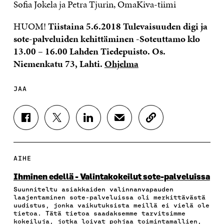
Sofia Jokela ja Petra Tjurin, OmaKiva-tiimi
HUOM!
Tiistaina 5.6.2018 Tulevaisuuden digi ja
sote-palveluiden kehittäminen -Soteuttamo klo
13.00 – 16.00 Lahden Tiedepuisto. Os.
Niemenkatu 73, Lahti.
Ohjelma
JAA
J
J
J
J
K
A
A
A
A
O
A
A
A
A
P
F
T
L
S
I
A
W
I
Ä
O
AIHE
C
I
N
H
I
E
T
K
K
A
Ihminen edellä - Valintakokeilut sote-palveluissa
B
T
E
Ö
R
Suunniteltu asiakkaiden valinnanvapauden
O
E
D
P
T
laajentaminen sote-palveluissa oli merkittävästä
O
R
I
O
I
uudistus, jonka vaikutuksista meillä ei vielä ole
K
I
N
S
K
tietoa. Tätä tietoa saadaksemme tarvitsimme
I
S
I
T
K
kokeiluja, jotka loivat pohjaa toimintamallien,