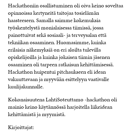
Hackathoniin osallistuminen oli oiva keino soveltaa
opinnoissa kertyneitä taitojaa tosielämän
haasteeseen. Samalla saimme kokemuksia
työskentelystä monialaisessa tiimissä, jossa
painottuivat sekä sosiaali- ja terveysalan että
tekniikan osaaminen. Huomasimme, kuinka
erilaisia näkemyksiä on eri aloilta tulevilla
opiskelijoilla ja kuinka jokaisen tiimin jäsenen
osaaminen oli tarpeen ratkaisun kehittämisessä.
Hackathon huipentui pitchaukseen eli idean
vakuuttavaan ja myyvään esittelyyn vaativalle
kuulijakunnalle.
Kokonaisuutena LahtiSoteuttamo -hackathon oli
mainio keino käytännössä harjoitella liikeidean
kehittämistä ja myymistä.
Kirjoittajat: