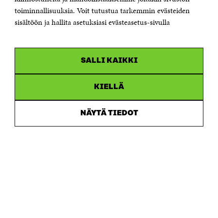
toiminnallisuuksia. Voit tutustua tarkemmin evästeiden
Saapumisohjeet
sisältöön ja hallita asetuksiasi evästeasetus-sivulla
Y-tunnus 0202132-3
OLEMME NÄISSÄ SOMEISSA
SALLI KAIKKI
Facebook
Avautuu
uudessa
Linkedin
ikkunassa
KIELLÄ
Avautuu
uudessa
Youtube
ikkunassa
Avautuu
NÄYTÄ TIEDOT
uudessa
Instagram
ikkunassa
Avautuu
uudessa
ikkunassa