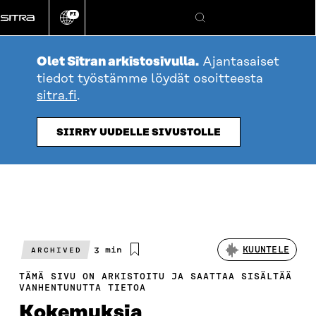
Siirry
FI
suoraan
Vaihda
Hae
sivuston
sisältöön
kieli
Olet Sitran arkistosivulla.
Ajantasaiset
tiedot työstämme löydät osoitteesta
sitra.fi
.
SIIRRY UUDELLE SIVUSTOLLE
Arvioitu
3 min
KUUNTELE
ARCHIVED
lukuaika
TÄMÄ SIVU ON ARKISTOITU JA SAATTAA SISÄLTÄÄ
VANHENTUNUTTA TIETOA
Kokemuksia