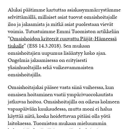
Aluksi päätimme kartuttaa asiakasymmärrystämme
selvittämällä, millaiset asiat tuovat omaishoitajalle
iloa ja jaksamista ja mitkä asiat puolestaan vievät
voimia. Tutustuimme Emmi Tuomiston artikkeliin
”
Omaishoidon kriteerit ruuvattu Päijät-Hämeessä
tiukalle
” (ESS 14.3.2018). Sen mukaan
omaishoitajien uupumus lisääntyy koko ajan.
Ongelmia jaksamisessa on erityisesti
yksinhuoltajilla sekä vaikeavammaisten
omaishoitajilla.
Omaishoitajaksi pääsee vasta siinä vaiheessa, kun
omaisen hoitaminen vaatii ympärivuorokautista
jatkuvaa hoitoa. Omaishoitajilla on oikeus kolmeen
vapaapäivään kuukaudessa, mutta moni ei halua
käyttää niitä, koska hoidettavan pitäisi olla yötä
laitoksessa. Tuomiston mukaan mieluummin