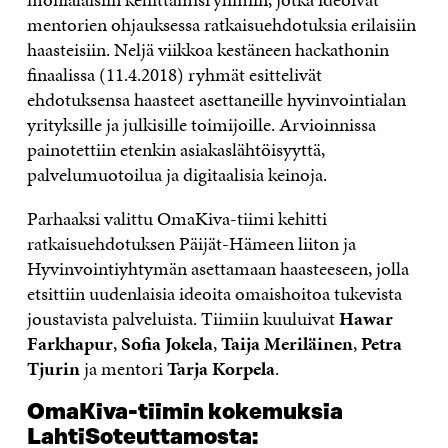
mentorien ohjauksessa ratkaisuehdotuksia erilaisiin
haasteisiin. Neljä viikkoa kestäneen hackathonin
finaalissa (11.4.2018) ryhmät esittelivät
ehdotuksensa haasteet asettaneille hyvinvointialan
yrityksille ja julkisille toimijoille. Arvioinnissa
painotettiin etenkin asiakaslähtöisyyttä,
palvelumuotoilua ja digitaalisia keinoja.
Parhaaksi valittu OmaKiva-tiimi kehitti
ratkaisuehdotuksen Päijät-Hämeen liiton ja
Hyvinvointiyhtymän asettamaan haasteeseen, jolla
etsittiin uudenlaisia ideoita omaishoitoa tukevista
joustavista palveluista. Tiimiin kuuluivat
Hawar
Farkhapur
,
Sofia Jokela
,
Taija Meriläinen
,
Petra
Tjurin
ja mentori
Tarja Korpela
.
OmaKiva-tiimin kokemuksia
LahtiSoteuttamosta: