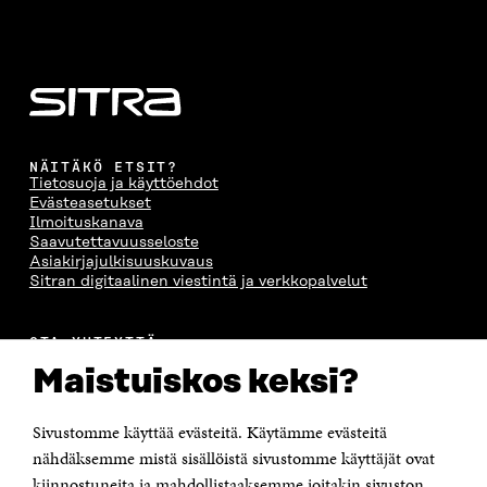
NÄITÄKÖ ETSIT?
Tietosuoja ja käyttöehdot
Evästeasetukset
Ilmoituskanava
Saavutettavuusseloste
Asiakirjajulkisuuskuvaus
Sitran digitaalinen viestintä ja verkkopalvelut
OTA YHTEYTTÄ
Suomen itsenäisyyden juhlarahasto Sitra
Maistuiskos keksi?
Itämerenkatu 11-13, PL 160,
00181 Helsinki
Sivustomme käyttää evästeitä. Käytämme evästeitä
Puhelin +358 294 618 991
Sähköpostiosoite
nähdäksemme mistä sisällöistä sivustomme käyttäjät ovat
etunimi.sukunimi@sitra.fi tai sitra@sitra.fi
kiinnostuneita ja mahdollistaaksemme joitakin sivuston