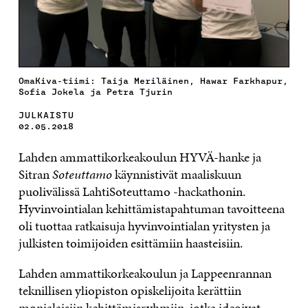
OmaKiva-tiimi: Taija Meriläinen, Hawar Farkhapur,
Sofia Jokela ja Petra Tjurin
JULKAISTU
02.05.2018
Lahden ammattikorkeakoulun HYVÄ-hanke ja
Sitran
Soteuttamo
käynnistivät maaliskuun
puolivälissä LahtiSoteuttamo -hackathonin.
Hyvinvointialan kehittämistapahtuman tavoitteena
oli tuottaa ratkaisuja hyvinvointialan yritysten ja
julkisten toimijoiden esittämiin haasteisiin.
Lahden ammattikorkeakoulun ja Lappeenrannan
teknillisen yliopiston opiskelijoita kerättiin
monialaisiin kehittämisryhmiin, jotka ideoivat