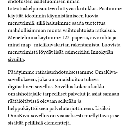
ehdotusten esilletuomisen ilman
toteutuskelpoisuuteen liittyvää kritiikkiä. Päätimme
käyttää ideoinnin käynnistämiseen luovia
menetelmiä, sillä halusimme saada tuotettua
mahdollisimman monta vaihtoehtoista ratkaisua.
Menetelminä käytimme 123-paperia, aivoriihtä ja
mind map -mielikuvakartan rakentamista. Luovista
menetelmistä löydät lisää esimerkiksi
Innokylän
sivuilta
.
Päädyimme ratkaisuehdotuksessamme OmaKiva-
sovellukseen, joka on omaishoitoa tukeva
digitaalinen sovellus. Sovellus kokoaa kaikki
omaishoitajalle tarpeelliset palvelut ja asiat samaan
räätälöitävissä olevaan selkeään ja
helppokäyttöiseen palvelutarjottimeen. Lisäksi
OmaKiva-sovellus on visuaalisesti miellyttävä ja se
sisältää pelillisiä elementtejä.