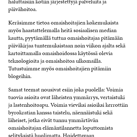
haluttaisiin kotiin järjestettyjä palveluita ja
päivähoitoa.
Keräsimme tietoa omaishoitajien kokemuksista
myös haastattelemalla heitä sosiaalisen median
kautta, pyytämällä tuttua omaishoitajaa pitämään
päiväkirjaa tuntemuksistaan noin viikon ajalta sekä
kartoittamalla omaishoidossa käytössä olevia
teknologioita ja omaishoitoa ulkomailla.
Tutustuimme myös omaishoitajien pitämiin
blogeihin.
Samat teemat nousivat esiin joka puolella: Voimia
tuovia asioita ovat läheisten ymmärrys, vertaistuki
ja lastenhoitoapu. Voimia vieviksi asioiksi kerrottiin
byrokratian kanssa taistelu, näennäistuki sekä
läheiset, jotka eivät tunnu ymmärtävän
omaishoitajan elämäntilannetta loputtomista
selityksistä huolimatta. Hoidettavaan