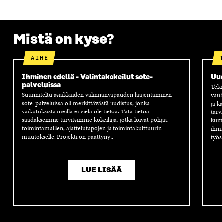
A
A
S
A
Mistä on kyse?
AIHE
Ihminen edellä - Valintakokeilut sote-
Uu
palveluissa
Tekn
Suunniteltu asiakkaiden valinnanvapauden laajentaminen
vauh
sote-palveluissa oli merkittävästä uudistus, jonka
ja k
vaikutuksista meillä ei vielä ole tietoa. Tätä tietoa
tarv
saadaksemme tarvitsimme kokeiluja, jotka loivat pohjaa
kump
toimintamallien, ajattelutapojen ja toimintakulttuurin
ihmi
muutokselle. Projekti on päättynyt.
työs
LUE LISÄÄ