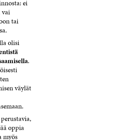
innosta: ei
 vai
oon tai
sa.
la olisi
entistä
saamisella
.
isesti
sten
isen väylät
asemaan.
 perustavia,
eää oppia
la myös