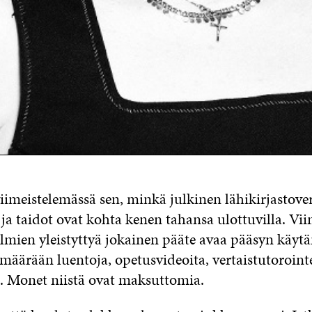
iimeistelemässä sen, minkä julkinen lähikirjastover
 ja taidot ovat kohta kenen tahansa ulottuvilla. Vi
lmien yleistyttyä jokainen pääte avaa pääsyn käyt
määrään luentoja, opetusvideoita, vertaistutorointe
a. Monet niistä ovat maksuttomia.