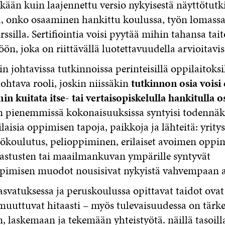
ikään kuin laajennettu versio nykyisestä näyttötutk
iä, onko osaaminen hankittu koulussa, työn lomassa
ssilla. Sertifiointia voisi pyytää mihin tahansa tait
töön, joka on riittävällä luotettavuudella arvioitavis
 johtavissa tutkinnoissa perinteisillä oppilaitoksil
johtava rooli, joskin niissäkin
tutkinnon osia voisi 
 kuitata itse- tai vertaisopiskelulla hankitulla o
n pienemmissä kokonaisuuksissa syntyisi todennäkö
ilaisia oppimisen tapoja, paikkoja ja lähteitä: yrity
ökoulutus, pelioppiminen, erilaiset avoimen oppim
rastusten tai maailmankuvan ympärille syntyvät
ppimisen muodot nousisivat nykyistä vahvempaan 
svatuksessa ja peruskoulussa opittavat taidot ovat
muuttuvat hitaasti – myös tulevaisuudessa on tärk
 laskemaan ja tekemään yhteistyötä. näillä tasoil