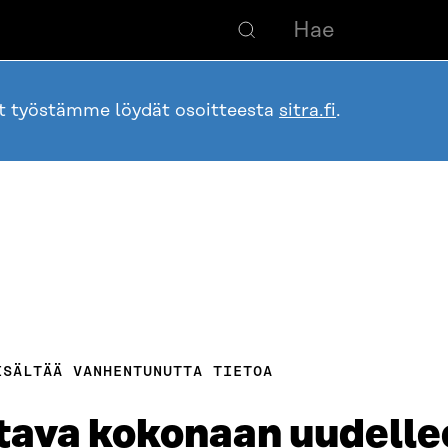
ot työstämme löydät osoitteesta
sitra.fi
.
ISÄLTÄÄ VANHENTUNUTTA TIETOA
ltava kokonaan uudelle