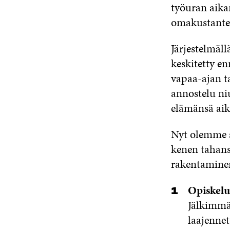
työuran aika
omakustanteis
Järjestelmäl
keskitetty en
vapaa-ajan t
annostelu niu
elämänsä aik
Nyt olemme s
kenen tahans
rakentaminen
Opiskelu 
Jälkimmäi
laajennett