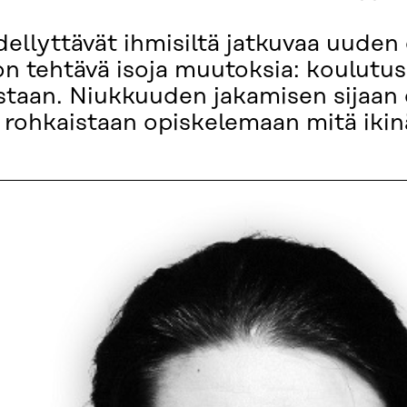
dellyttävät ihmisiltä jatkuvaa uude
 on tehtävä isoja muutoksia: koulutu
sistaan. Niukkuuden jakamisen sijaan
ja rohkaistaan opiskelemaan mitä ikin