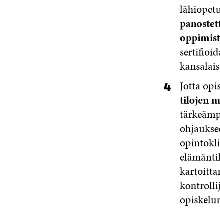
lähiopet
panostet
oppimist
sertifioi
kansalais
Jotta opi
tilojen 
tärkeämpä
ohjauksee
opintokli
elämänti
kartoitta
kontrolli
opiskelu