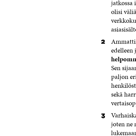
jatkossa 
olisi väl
verkkokur
asiasisäl
Ammattiin
edelleen 
helpommin
Sen sijaa
paljon er
henkilöst
sekä har
vertaiso
Varhaiska
joten ne 
lukemaan,