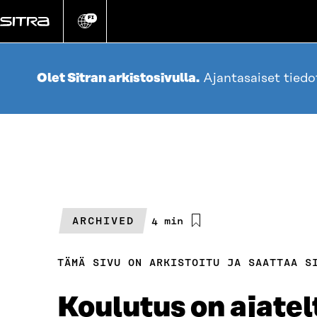
Siirry
suoraan
FI
Vaihda
sivuston
sisältöön
kieli
Olet Sitran arkistosivulla.
Ajantasaiset tied
ARCHIVED
Arvioitu
4 min
lukuaika
TÄMÄ SIVU ON ARKISTOITU JA SAATTAA S
Koulutus on ajate