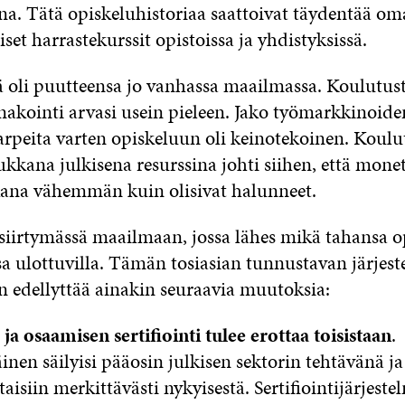
na. Tätä opiskeluhistoriaa saattoivat täydentää oma
et harrastekurssit opistoissa ja yhdistyksissä.
lä oli puutteensa jo vanhassa maailmassa. Koulutus
nakointi arvasi usein pieleen. Jako työmarkkinoiden
arpeita varten opiskeluun oli keinotekoinen. Koul
kkana julkisena resurssina johti siihen, että monet
ana vähemmän kuin olisivat halunneet.
iirtymässä maailmaan, jossa lähes mikä tahansa o
a ulottuvilla. Tämän tosiasian tunnustavan järjes
 edellyttää ainakin seuraavia muutoksia:
ja osaamisen sertifiointi tulee erottaa toisistaan
.
nen säilyisi pääosin julkisen sektorin tehtävänä ja 
aisiin merkittävästi nykyisestä. Sertifiointijärjestel