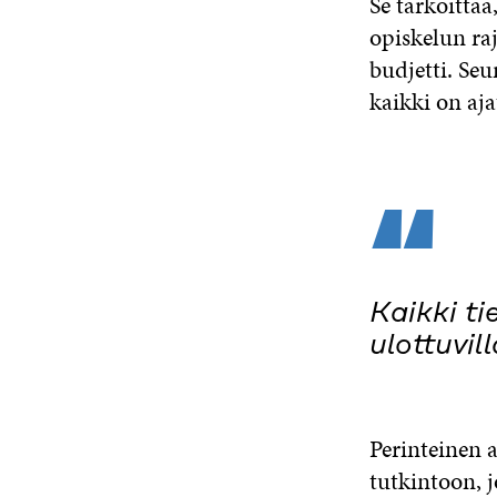
Se tarkoittaa
opiskelun raj
budjetti. Seu
kaikki on aja
“
Kaikki ti
ulottuvill
Perinteinen 
tutkintoon, j