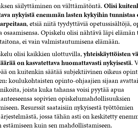
uksen säilyttäminen on välttämätöntä.
Olisi kuiten
tava nykyistä enemmän lasten kykyihin tunnistaa
arpeitaan
, etsiä niitä tyydyttäviä opetussisältöjä, o
da osaamisensa. Opiskelu olisi nähtävä läpi elämän 
taitona, ei vain valmistautumisena elämään.
skelu olisi kaikkien ulottuvilla,
yhteiskäyttöisten vä
määrää on kasvatettava huomattavasti nykyisestä
. 
ä on kuitenkin säätää subjektiivinen oikeus opint
n: koulukohtaisten opinto-ohjaajien sijaan avattai
nikoita, joista kuka tahansa voisi pyytää apua
lanteeseensa sopivien opiskelumahdollisuuksien
miseen. Resurssit saataisiin nykyisestä työttömien
järjestelmästä, jossa tähän asti on keskitetty enem
n estämiseen kuin sen mahdollistamiseen.