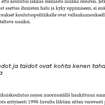
, että koulutus lakkaa olemasta niukka resurssi. Jat
at asettaa ihmisten halu ja kyky oppimiseen, ei enä
raukset koulutuspolitiikalle ovat vallankumouksell
teltava uusiksi.
edot ja taidot ovat kohta kenen tah
a
aikuiskoulutus nojasi nuoruusiällä hankittuun amm
ota erityisesti 1990-luvulta lähtien sitten varovasti 