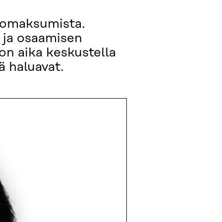
n omaksumista.
s ja osaamisen
 on aika keskustella
ä haluavat.