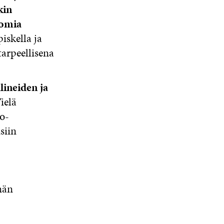
kin
 omia
piskella ja
tarpeellisena
lineiden ja
Vielä
o-
siin
män