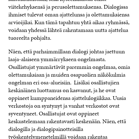
viitekehyksensä ja perusolettamuksensa. Dialogissa
ihmiset tulevat oman ajattelunsa ja olettamuksiensa
arvioijiksi. Kun tämä tapahtuu yhtä aikaa ryhmässä,
voidaan yhdessä lähteä rakentamaan uutta ajattelua
tuoreelta pohjalta.
Näen, että parhaimmillaan dialogi johtaa jaettuun
laaja-alaiseen ymmärrykseen ongelmasta.
Osallistujat ymmärtävät paremmin ongelmaa, omia
olettamuksiaan ja muiden osapuolien näkökulmia
ongelman eri osa-alueisiin. Lisäksi osallistujien
keskinäinen luottamus on kasvanut, ja he ovat
oppineet kumppaneidensa ajattelulogiikkaa. Uusia
verkostoja on syntynyt ja vanhat verkostot ovat
syventyneet. Osallistujat ovat oppineet
keskustelemaan rakentavasti keskenään. Näen, että
dialogilla ja dialogipainotteisilla
työskentelymenetelmillä voidaan rakentaa