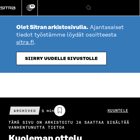
Siirry
FI
suoraan
Vaihda
Hae
sivuston
sisältöön
kieli
Olet Sitran arkistosivulla.
Ajantasaiset
tiedot työstämme löydät osoitteesta
sitra.fi
.
SIIRRY UUDELLE SIVUSTOLLE
Arvioitu
5 min
KUUNTELE
ARCHIVED
lukuaika
TÄMÄ SIVU ON ARKISTOITU JA SAATTAA SISÄLTÄÄ
VANHENTUNUTTA TIETOA
Kuoleman ottelu