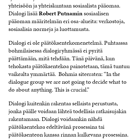
yhteisöön ja yhteiskuntaan sosiaalista pääomaa.
Dialogi lisää
Robert Putnamin
sosiaalisen
pääoman määritelmän eri osa-alueita: verkostoja,
sosiaalisia normeja ja luottamusta.
Dialogi ei ole päätöksentekomenetelmä. Puhtaassa
bohmilaisessa dialogiryhmässä ei pyritä
päättämään, mitä tehdään. Tänä päivänä, kun
tehokasta päätöksentekoa painotetaan, tämä tuntuu
vaikealta ymmärtää. Bohmia siteeraten: “In the
dialogue group we are not going to decide what to
do about anything. This is crucial.”
Dialogi kuitenkin rakentaa sellaista perustusta,
jonka päälle voidaan lähteä todellisia ratkaisujakin
rakentamaan. Dialogi voidaankin nähdä
päätöksentekoa edeltävänä prosessina tai
päätöksenteon kanssa rinnan kulkevana prosessina.