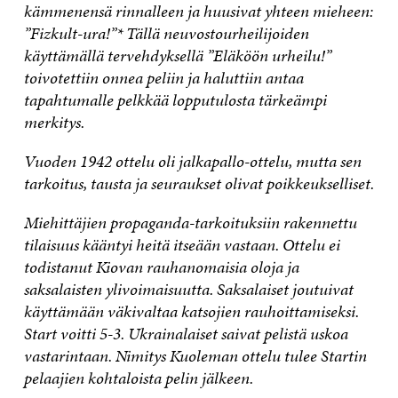
kämmenensä rinnalleen ja huusivat yhteen mieheen:
”Fizkult-ura!”* Tällä neuvostourheilijoiden
käyttämällä tervehdyksellä ”Eläköön urheilu!”
toivotettiin onnea peliin ja haluttiin antaa
tapahtumalle pelkkää lopputulosta tärkeämpi
merkitys.
Vuoden 1942 ottelu oli jalkapallo-ottelu, mutta sen
tarkoitus, tausta ja seuraukset olivat poikkeukselliset.
Miehittäjien propaganda-tarkoituksiin rakennettu
tilaisuus kääntyi heitä itseään vastaan. Ottelu ei
todistanut Kiovan rauhanomaisia oloja ja
saksalaisten ylivoimaisuutta. Saksalaiset joutuivat
käyttämään väkivaltaa katsojien rauhoittamiseksi.
Start voitti 5-3. Ukrainalaiset saivat pelistä uskoa
vastarintaan. Nimitys Kuoleman ottelu tulee Startin
pelaajien kohtaloista pelin jälkeen.