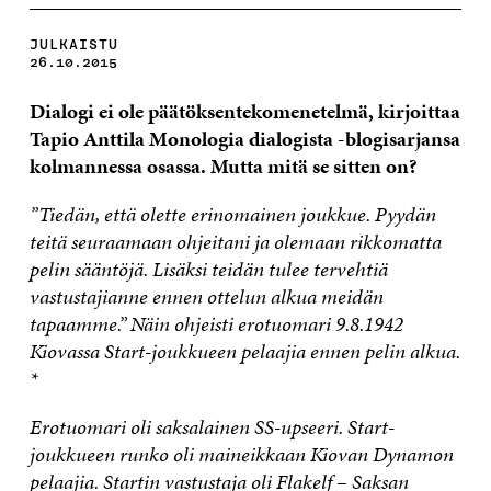
JULKAISTU
26.10.2015
Dialogi ei ole päätöksentekomenetelmä, kirjoittaa
Tapio Anttila
Monologia dialogista -blogisarjansa
kolmannessa osassa. Mutta mitä se sitten on?
”Tiedän, että olette erinomainen joukkue. Pyydän
teitä seuraamaan ohjeitani ja olemaan rikkomatta
pelin sääntöjä. Lisäksi teidän tulee tervehtiä
vastustajianne ennen ottelun alkua meidän
tapaamme.” Näin ohjeisti erotuomari 9.8.1942
Kiovassa Start-joukkueen pelaajia ennen pelin alkua.
*
Erotuomari oli saksalainen SS-upseeri. Start-
joukkueen runko oli maineikkaan Kiovan Dynamon
pelaajia. Startin vastustaja oli Flakelf – Saksan