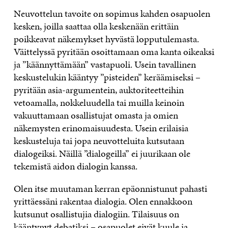
Neuvottelun tavoite on sopimus kahden osapuolen
kesken, joilla saattaa olla keskenään erittäin
poikkeavat näkemykset hyvästä lopputulemasta.
Väittelyssä pyritään osoittamaan oma kanta oikeaksi
ja ”käännyttämään” vastapuoli. Usein tavallinen
keskustelukin kääntyy ”pisteiden” keräämiseksi –
pyritään asia-argumentein, auktoriteetteihin
vetoamalla, nokkeluudella tai muilla keinoin
vakuuttamaan osallistujat omasta ja omien
näkemysten erinomaisuudesta. Usein erilaisia
keskusteluja tai jopa neuvotteluita kutsutaan
dialogeiksi. Näillä ”dialogeilla” ei juurikaan ole
tekemistä aidon dialogin kanssa.
Olen itse muutaman kerran epäonnistunut pahasti
yrittäessäni rakentaa dialogia. Olen ennakkoon
kutsunut osallistujia dialogiin. Tilaisuus on
kääntynyt debatiksi – osapuolet eivät kuule ja