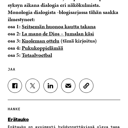
syksyn aikana dialogia eri näkökulmista.
Monologia dialogista -blogisarjassa tähän saakka
ilmestyneet:
osa 1:
Seitsemän huonoa kautta takana
osa 2:
La mano de Dios – Jumalan käsi
osa 3:
Kuoleman ottelu
(tämä kirjoitus)
osa 4:
Pukukoppielämää
osa 5:
Totaalvoetbal
JAA
J
J
J
J
K
A
A
A
A
O
A
A
A
A
P
F
T
L
S
I
A
W
I
Ä
O
HANKE
C
I
N
H
I
E
T
K
K
A
Erätauko
B
T
E
Ö
R
Erätauko on avoimesti hyödynnettävissä oleva tapa