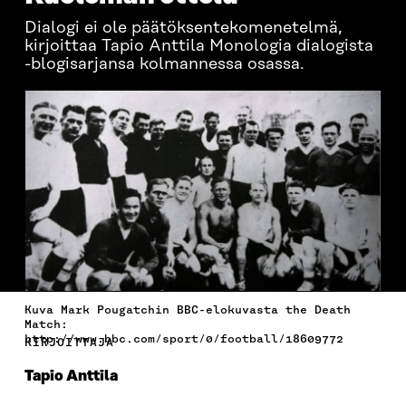
Dialogi ei ole päätöksentekomenetelmä,
kirjoittaa Tapio Anttila Monologia dialogista
-blogisarjansa kolmannessa osassa.
Kuva Mark Pougatchin BBC-elokuvasta the Death
Match:
http://www.bbc.com/sport/0/football/18609772
KIRJOITTAJA
Tapio Anttila