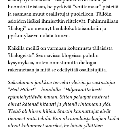
huomioi toisiaan, he pyrkivät ”voittamaan” pisteitä
ja saamaan muut osallistujat puolelleen. Tällöin
asioiden lisäksi ihmisetkin riitelevät. Pahimmillaan
”dialogi” on mennyt henkilökohtaisuuksiin ja
pyrkimykseen nolata toinen.
Kaikilla meillä on varmaan kokemusta tällaisista
”dialogeista”. Seuraavissa blogeissa pohdin
kysymyksiä, miten onnistunutta dialogia
rakennetaan ja mitä se edellyttää osallistujilta.
Saksalainen joukkue tervehti yleisöä ja vastustajia
”Heil Hitler!” – huudolla. ”Hiljaisuutta kesti
epämiellyttävän kauan. Sitten pelaajat nostivat
oikeat kätensä hitaasti ja yhtenä rintamana ylös.
Yleisö oli hiiren hiljaa. Startin kannattajat eivät
tienneet mitä tehdä. Kun ukrainalaispelaajien kädet
olivat kohonneet suoriksi, he löivät yllättäen