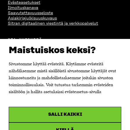
Evästeasetukset
Ilmoituskanava
Saavutettavuusseloste
Asiakirjajulkisuuskuvaus
Sitran digitaalinen viestintä ja verkkopalvelut
OTA YHTEYTTÄ
Suomen itsenäisyyden juhlarahasto Sitra
Maistuiskos keksi?
Itämerenkatu 11-13, PL 160,
00181 Helsinki
Sivustomme käyttää evästeitä. Käytämme evästeitä
Puhelin +358 294 618 991
Sähköpostiosoite
nähdäksemme mistä sisällöistä sivustomme käyttäjät ovat
etunimi.sukunimi@sitra.fi tai sitra@sitra.fi
kiinnostuneita ja mahdollistaaksemme joitakin sivuston
toiminnallisuuksia. Voit tutustua tarkemmin evästeiden
Saapumisohjeet
sisältöön ja hallita asetuksiasi evästeasetus-sivulla
Y-tunnus 0202132-3
OLEMME NÄISSÄ SOMEISSA
SALLI KAIKKI
Facebook
Avautuu
uudessa
Linkedin
ikkunassa