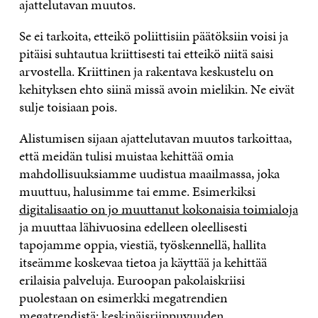
ajattelutavan muutos.
Se ei tarkoita, etteikö poliittisiin päätöksiin voisi ja
pitäisi suhtautua kriittisesti tai etteikö niitä saisi
arvostella. Kriittinen ja rakentava keskustelu on
kehityksen ehto siinä missä avoin mielikin. Ne eivät
sulje toisiaan pois.
Alistumisen sijaan ajattelutavan muutos tarkoittaa,
että meidän tulisi muistaa kehittää omia
mahdollisuuksiamme uudistua maailmassa, joka
muuttuu, halusimme tai emme. Esimerkiksi
digitalisaatio on jo muuttanut kokonaisia toimialoja
ja muuttaa lähivuosina edelleen oleellisesti
tapojamme oppia, viestiä, työskennellä, hallita
itseämme koskevaa tietoa ja käyttää ja kehittää
erilaisia palveluja. Euroopan pakolaiskriisi
puolestaan on esimerkki megatrendien
megatrendistä:
keskinäisriippuvuuden