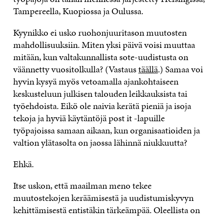
Tampereella, Kuopiossa ja Oulussa.
Kyynikko ei usko ruohonjuuritason muutosten
mahdollisuuksiin. Miten yksi päivä voisi muuttaa
mitään, kun valtakunnallista sote-uudistusta on
väännetty vuositolkulla? (Vastaus
täällä
.) Samaa voi
hyvin kysyä myös vetoamalla ajankohtaiseen
keskusteluun julkisen talouden leikkauksista tai
työehdoista. Eikö ole naivia kerätä pieniä ja isoja
tekoja ja hyviä käytäntöjä post it -lapuille
työpajoissa samaan aikaan, kun organisaatioiden ja
valtion ylätasolta on jaossa lähinnä niukkuutta?
Ehkä.
Itse uskon, että maailman meno tekee
muutostekojen keräämisestä ja uudistumiskyvyn
kehittämisestä entistäkin tärkeämpää. Oleellista on