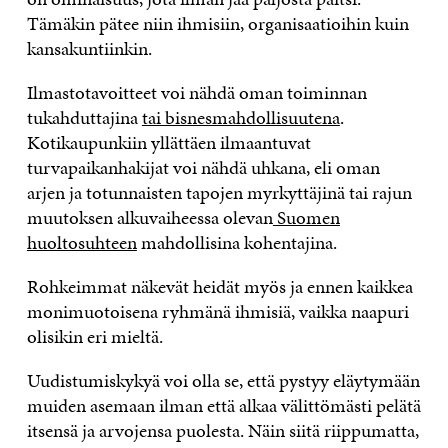
Tämäkin pätee niin ihmisiin, organisaatioihin kuin
kansakuntiinkin.
Ilmastotavoitteet voi nähdä oman toiminnan
tukahduttajina
tai bisnesmahdollisuutena
.
Kotikaupunkiin yllättäen ilmaantuvat
turvapaikanhakijat voi nähdä uhkana, eli oman
arjen ja totunnaisten tapojen myrkyttäjinä tai rajun
muutoksen alkuvaiheessa olevan
Suomen
huoltosuhteen
mahdollisina kohentajina.
Rohkeimmat näkevät heidät myös ja ennen kaikkea
monimuotoisena ryhmänä ihmisiä, vaikka naapuri
olisikin eri mieltä.
Uudistumiskykyä voi olla se, että pystyy eläytymään
muiden asemaan ilman että alkaa välittömästi pelätä
itsensä ja arvojensa puolesta. Näin siitä riippumatta,