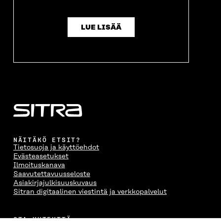
LUE LISÄÄ
NÄITÄKÖ ETSIT?
Tietosuoja ja käyttöehdot
Evästeasetukset
Ilmoituskanava
Saavutettavuusseloste
Asiakirjajulkisuuskuvaus
Sitran digitaalinen viestintä ja verkkopalvelut
OTA YHTEYTTÄ