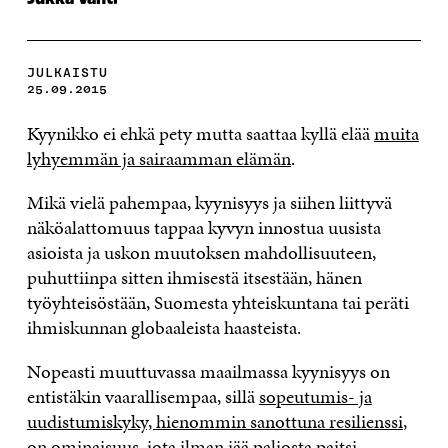
JULKAISTU
25.09.2015
Kyynikko ei ehkä pety mutta saattaa kyllä elää
muita
lyhyemmän ja sairaamman elämän
.
Mikä vielä pahempaa, kyynisyys ja siihen liittyvä
näköalattomuus tappaa kyvyn innostua uusista
asioista ja uskon muutoksen mahdollisuuteen,
puhuttiinpa sitten ihmisestä itsestään, hänen
työyhteisöstään, Suomesta yhteiskuntana tai peräti
ihmiskunnan globaaleista haasteista.
Nopeasti muuttuvassa maailmassa kyynisyys on
entistäkin vaarallisempaa, sillä
sopeutumis- ja
uudistumiskyky, hienommin sanottuna resilienssi
,
on ominaisuus, jota ilman jää paljosta paitsi.