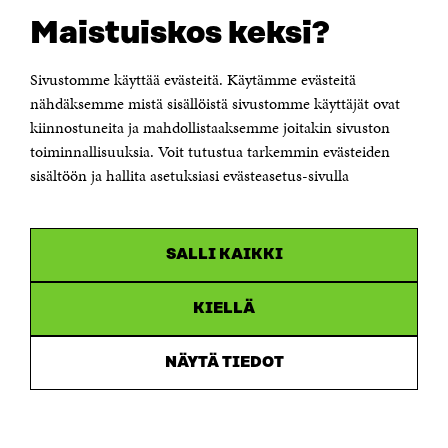
Suomen itsenäisyyden juhlarahasto Sitra
Maistuiskos keksi?
Itämerenkatu 11-13, PL 160,
00181 Helsinki
Sivustomme käyttää evästeitä. Käytämme evästeitä
Puhelin +358 294 618 991
Sähköpostiosoite
nähdäksemme mistä sisällöistä sivustomme käyttäjät ovat
etunimi.sukunimi@sitra.fi tai sitra@sitra.fi
kiinnostuneita ja mahdollistaaksemme joitakin sivuston
Saapumisohjeet
toiminnallisuuksia. Voit tutustua tarkemmin evästeiden
sisältöön ja hallita asetuksiasi evästeasetus-sivulla
Y-tunnus 0202132-3
OLEMME NÄISSÄ SOMEISSA
SALLI KAIKKI
Facebook
Avautuu
uudessa
Linkedin
ikkunassa
KIELLÄ
Avautuu
uudessa
Youtube
ikkunassa
Avautuu
NÄYTÄ TIEDOT
uudessa
Instagram
ikkunassa
Avautuu
uudessa
ikkunassa