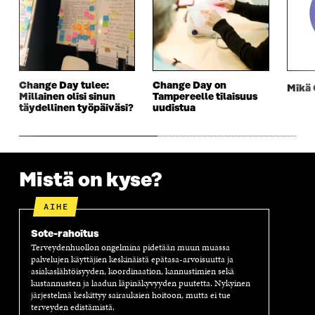
E
S
E
D
S
S
S
E
S
A
S
S
A
I
A
S
I
K
I
A
K
K
K
I
K
U
K
K
Change Day tulee:
Change Day on
Mikä
U
N
U
K
Millainen olisi sinun
Tampereelle tilaisuus
N
A
N
U
täydellinen työpäiväsi?
uudistua
A
S
A
N
S
S
S
A
S
A
S
S
A
A
S
A
Mistä on kyse?
AIHE
Sote-rahoitus
Terveydenhuollon ongelmina pidetään muun muassa
palvelujen käyttäjien keskinäistä epätasa-arvoisuutta ja
asiakaslähtöisyyden, koordinaation, kannustimien sekä
kustannusten ja laadun läpinäkyvyyden puutetta. Nykyinen
järjestelmä keskittyy sairauksien hoitoon, mutta ei tue
terveyden edistämistä.