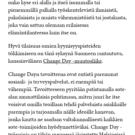
onko kyse eri alalla ja itseä isommalla tai
pienemmällä palkalla työskentelevistä ihmisistä,
pakolaisista ja muista vähemmistöistä tai jostakusta,
joka vain sattuu olemaan erilaisessa
elämäntilanteessa kuin itse on.
Hyvä tilaisuus omien kyynisyyspisteiden
tökkimiseen on tänä syksynä Suomeen rantautuva,
kansainvälinen
Change Day -muutosliike
.
Change Dayn tavoitteena ovat entistä paremmat
sosiaali- ja terveyspalvelut, ei enempää tai
vähempää. Tavoitteeseen pyritään patistamalla sote-
alan ammattilaisia pohtimaan, miten juuri he itse
voisivat omilla teoillaan tehdä palveluista asiakkaille
parempia ja tarjoamalla näille ideoille kanavan,
jonka kautta ne saadaan valtakunnallisesti kaikkien
sote-toimijoiden hyödynnettäväksi. Change Day -
työpajoja on tähän mennessä järjestetty Helsingissä,