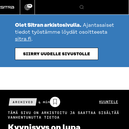
Siirry
FI
suoraan
Vaihda
Hae
sivuston
sisältöön
kieli
Olet Sitran arkistosivulla.
Ajantasaiset
tiedot työstämme löydät osoitteesta
sitra.fi
.
SIIRRY UUDELLE SIVUSTOLLE
Arvioitu
4 min
KUUNTELE
ARCHIVED
lukuaika
TÄMÄ SIVU ON ARKISTOITU JA SAATTAA SISÄLTÄÄ
VANHENTUNUTTA TIETOA
Kyynisyys on lupa