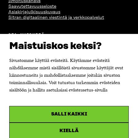
Ilmoituskanava
Saavutettavuusseloste
Asiakirjajulkisuuskuvaus
Sitran digitaalinen viestintä ja verkkopalvelut
OTA YHTEYTTÄ
Suomen itsenäisyyden juhlarahasto Sitra
Maistuiskos keksi?
Itämerenkatu 11-13, PL 160,
00181 Helsinki
Sivustomme käyttää evästeitä. Käytämme evästeitä
Puhelin +358 294 618 991
Sähköpostiosoite
nähdäksemme mistä sisällöistä sivustomme käyttäjät ovat
etunimi.sukunimi@sitra.fi tai sitra@sitra.fi
kiinnostuneita ja mahdollistaaksemme joitakin sivuston
Saapumisohjeet
toiminnallisuuksia. Voit tutustua tarkemmin evästeiden
sisältöön ja hallita asetuksiasi evästeasetus-sivulla
Y-tunnus 0202132-3
OLEMME NÄISSÄ SOMEISSA
SALLI KAIKKI
Facebook
Avautuu
uudessa
Linkedin
ikkunassa
KIELLÄ
Avautuu
uudessa