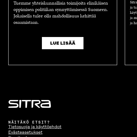
Tuemme yhteiskunnallisia toimijoita elinikäisen
Sitr
ja t
oppimisen politiikan synnyttämisessä Suomeen.
käyt
Jokaisella tulee olla mahdollisuus kehittää
ja m
osaamistaan.
ja h
LUE LISÄÄ
NÄITÄKÖ ETSIT?
Tietosuoja ja käyttöehdot
Evästeasetukset