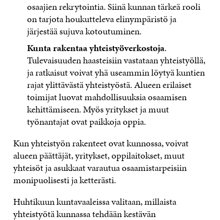
osaajien rekrytointia. Siinä kunnan tärkeä rooli
on tarjota houkutteleva elinympäristö ja
järjestää sujuva kotoutuminen.
Kunta rakentaa yhteistyöverkostoja
.
Tulevaisuuden haasteisiin vastataan yhteistyöllä,
ja ratkaisut voivat yhä useammin löytyä kuntien
rajat ylittävästä yhteistyöstä. Alueen erilaiset
toimijat luovat mahdollisuuksia osaamisen
kehittämiseen. Myös yritykset ja muut
työnantajat ovat paikkoja oppia.
Kun yhteistyön rakenteet ovat kunnossa, voivat
alueen päättäjät, yritykset, oppilaitokset, muut
yhteisöt ja asukkaat varautua osaamistarpeisiin
monipuolisesti ja ketterästi.
Huhtikuun kuntavaaleissa valitaan, millaista
yhteistyötä kunnassa tehdään kestävän