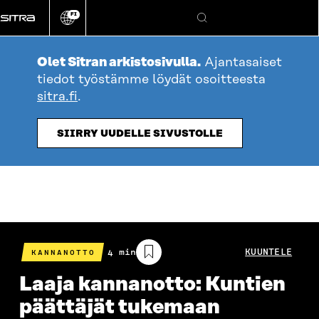
Siirry
FI
suoraan
Vaihda
Hae
sivuston
sisältöön
kieli
Olet Sitran arkistosivulla.
Ajantasaiset
tiedot työstämme löydät osoitteesta
sitra.fi
.
SIIRRY UUDELLE SIVUSTOLLE
Arvioitu
4 min
KUUNTELE
KANNANOTTO
lukuaika
Laaja kannanotto: Kuntien
päättäjät tukemaan