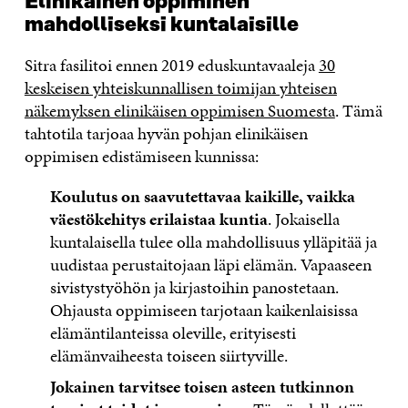
Elinikäinen oppiminen
mahdolliseksi kuntalaisille
Sitra fasilitoi ennen 2019 eduskuntavaaleja
30
keskeisen yhteiskunnallisen toimijan yhteisen
näkemyksen elinikäisen oppimisen Suomesta
. Tämä
tahtotila tarjoaa hyvän pohjan elinikäisen
oppimisen edistämiseen kunnissa:
Koulutus on saavutettavaa kaikille, vaikka
väestökehitys erilaistaa kuntia
. Jokaisella
kuntalaisella tulee olla mahdollisuus ylläpitää ja
uudistaa perustaitojaan läpi elämän. Vapaaseen
sivistystyöhön ja kirjastoihin panostetaan.
Ohjausta oppimiseen tarjotaan kaikenlaisissa
elämäntilanteissa oleville, erityisesti
elämänvaiheesta toiseen siirtyville.
Jokainen tarvitsee toisen asteen tutkinnon