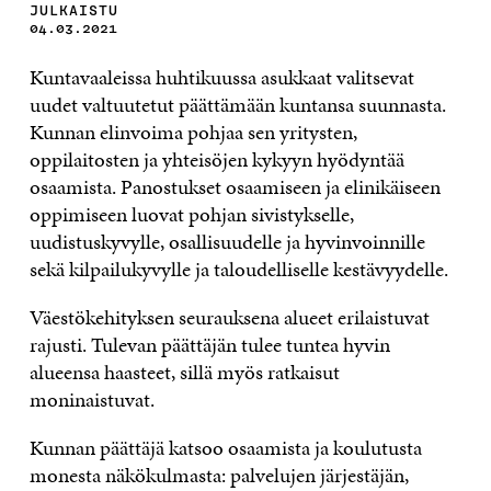
JULKAISTU
04.03.2021
Kuntavaaleissa huhtikuussa asukkaat valitsevat
uudet valtuutetut päättämään kuntansa suunnasta.
Kunnan elinvoima pohjaa sen yritysten,
oppilaitosten ja yhteisöjen kykyyn hyödyntää
osaamista. Panostukset osaamiseen ja elinikäiseen
oppimiseen luovat pohjan sivistykselle,
uudistuskyvylle, osallisuudelle ja hyvinvoinnille
sekä kilpailukyvylle ja taloudelliselle kestävyydelle.
Väestökehityksen seurauksena alueet erilaistuvat
rajusti. Tulevan päättäjän tulee tuntea hyvin
alueensa haasteet, sillä myös ratkaisut
moninaistuvat.
Kunnan päättäjä katsoo osaamista ja koulutusta
monesta näkökulmasta: palvelujen järjestäjän,