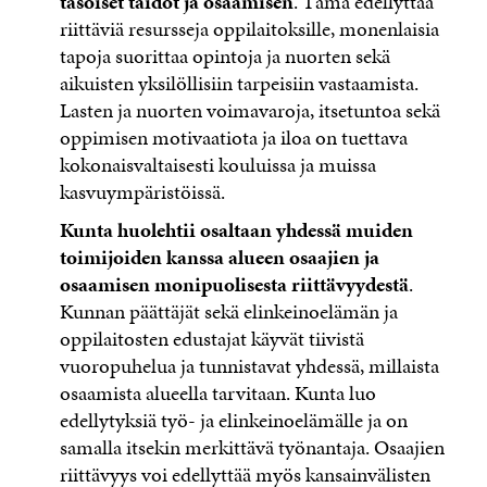
tasoiset taidot ja osaamisen
. Tämä edellyttää
riittäviä resursseja oppilaitoksille, monenlaisia
tapoja suorittaa opintoja ja nuorten sekä
aikuisten yksilöllisiin tarpeisiin vastaamista.
Lasten ja nuorten voimavaroja, itsetuntoa sekä
oppimisen motivaatiota ja iloa on tuettava
kokonaisvaltaisesti kouluissa ja muissa
kasvuympäristöissä.
Kunta huolehtii osaltaan yhdessä muiden
toimijoiden kanssa alueen osaajien ja
osaamisen monipuolisesta riittävyydestä
.
Kunnan päättäjät sekä elinkeinoelämän ja
oppilaitosten edustajat käyvät tiivistä
vuoropuhelua ja tunnistavat yhdessä, millaista
osaamista alueella tarvitaan. Kunta luo
edellytyksiä työ- ja elinkeinoelämälle ja on
samalla itsekin merkittävä työnantaja. Osaajien
riittävyys voi edellyttää myös kansainvälisten