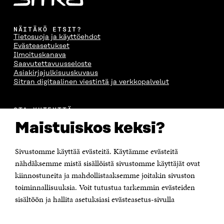
NÄITÄKÖ ETSIT?
Tietosuoja ja käyttöehdot
Evästeasetukset
Ilmoituskanava
Saavutettavuusseloste
Asiakirjajulkisuuskuvaus
Sitran digitaalinen viestintä ja verkkopalvelut
OTA YHTEYTTÄ
Suomen itsenäisyyden juhlarahasto Sitra
Maistuiskos keksi?
Itämerenkatu 11-13, PL 160,
00181 Helsinki
Sivustomme käyttää evästeitä. Käytämme evästeitä
Puhelin +358 294 618 991
Sähköpostiosoite
nähdäksemme mistä sisällöistä sivustomme käyttäjät ovat
etunimi.sukunimi@sitra.fi tai sitra@sitra.fi
kiinnostuneita ja mahdollistaaksemme joitakin sivuston
Saapumisohjeet
toiminnallisuuksia. Voit tutustua tarkemmin evästeiden
sisältöön ja hallita asetuksiasi evästeasetus-sivulla
Y-tunnus 0202132-3