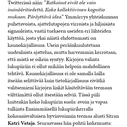
Twitterissä näin: ”
Ratkaisut eivät ole vain
insinööritiedettä. Koko kollektiivinen kognitio
mukaan. Päräyttävä idea
.” Ymmärrys yhteiskunnan
puhetavoista, ajattelutapojen virroista ja hiljaisista
signaaleista, vaatii tuekseen useiden eri lähteiden
käyttöä, josta yksi näistä ehdottomasti on
kaunokirjallisuus. Usein peräänkuulutetaan
uudenlaista ajattelua, mutta harvemmin kerrotaan,
että mistä se oikein syntyy. Kirjojen valinta
lukupiiriin ei ollut mikään helpoin mahdollinen
tehtävä. Kaunokirjallisuus ei ole samalla lailla
itseään selittävää kuin tietokirjallisuus eivätkä
valitsemieni kirjojen linkit käsiteltävään teemaan
välttämättä ollut itsestään selviä. Tässä piili
kuitenkin koko lukupiirin suola: avoin ja vapaa
tulkinta Ensimmäisellä lukupiirikerralla
kokonaisvaltaisen hyvinvoinnin teemaa alusti Sitran
Katri Vataja
. Seuraavassa hän pohtii kokemusta: