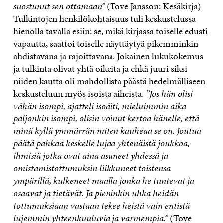
suostunut sen ottamaan”
(Tove Jansson: Kesäkirja)
Tulkintojen henkilökohtaisuus tuli keskustelussa
hienolla tavalla esiin: se, mikä kirjassa toiselle edusti
vapautta, saattoi toiselle näyttäytyä pikemminkin
ahdistavana ja rajoittavana. Jokainen lukukokemus
ja tulkinta olivat yhtä oikeita ja ehkä juuri siksi
niiden kautta oli mahdollista päästä hedelmälliseen
keskusteluun myös isoista aiheista.
”Jos hän olisi
vähän isompi, ajatteli isoäiti, mieluimmin aika
paljonkin isompi, olisin voinut kertoa hänelle, että
minä kyllä ymmärrän miten kauheaa se on. Joutua
päätä pahkaa keskelle lujaa yhtenäistä joukkoa,
ihmisiä jotka ovat aina asuneet yhdessä ja
omistamistottumuksin liikkuneet toistensa
ympärillä, kulkeneet maalla jonka he tuntevat ja
osaavat ja tietävät. Ja pieninkin uhka heidän
tottumuksiaan vastaan tekee heistä vain entistä
lujemmin yhteenkuuluvia ja varmempia.”
(Tove