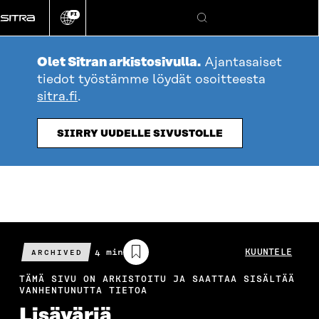
Siirry
FI
suoraan
Vaihda
Hae
sivuston
sisältöön
kieli
Olet Sitran arkistosivulla.
Ajantasaiset
tiedot työstämme löydät osoitteesta
sitra.fi
.
SIIRRY UUDELLE SIVUSTOLLE
Arvioitu
4 min
KUUNTELE
ARCHIVED
lukuaika
TÄMÄ SIVU ON ARKISTOITU JA SAATTAA SISÄLTÄÄ
VANHENTUNUTTA TIETOA
Lisäväriä