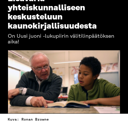
yhteiskunnalliseen
keskusteluun
kaunokirjallisuudesta
On Uusi juoni -lukupiirin välitilinpäätöksen
aika!
Kuva: Ronan Browne