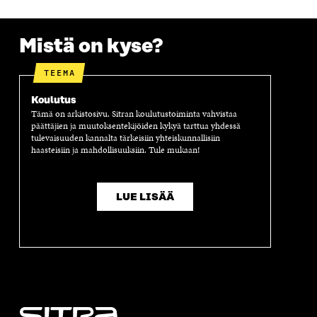
U
N
U
K
N
A
N
U
A
S
A
N
Mistä on kyse?
S
S
S
A
S
A
S
S
A
A
S
TEEMA
A
Koulutus
Tämä on arkistosivu. Sitran koulutustoiminta vahvistaa
päättäjien ja muutoksentekijöiden kykyä tarttua yhdessä
tulevaisuuden kannalta tärkeisiin yhteiskunnallisiin
haasteisiin ja mahdollisuuksiin. Tule mukaan!
LUE LISÄÄ