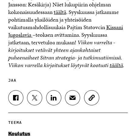
Jansson: Kesäkirja) Näet lukupiirin ohjelman
kokonaisuudessaan
täältä
. Syyskuussa jatkamme
pohtimalla yksilöiden ja yhteisöiden
vaikutusmahdollisuuksia Pajtim Statovcin
Kissani
Jugoslavia
–teoksen avittamina. Syyskuussa
jatketaan, tervetuloa mukaan!
Viikon varrelta -
kirjoitukset vetävät yhteen ajankohtaiset
puheenaiheet Sitran strategia- ja tutkimustiimissä.
Viikon varrella kirjoitukset löytyvät kootusti
täältä
.
JAA
J
J
J
J
K
A
A
A
A
O
A
A
A
A
P
F
T
L
S
I
A
W
I
Ä
O
TEEMA
C
I
N
H
I
E
T
K
K
A
Koulutus