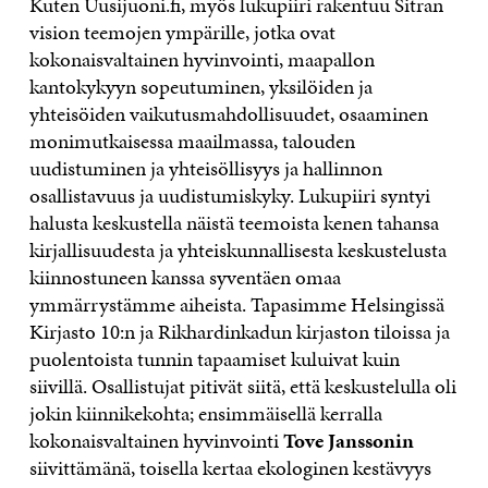
Kuten Uusijuoni.fi, myös lukupiiri rakentuu Sitran
vision teemojen ympärille, jotka ovat
kokonaisvaltainen hyvinvointi, maapallon
kantokykyyn sopeutuminen, yksilöiden ja
yhteisöiden vaikutusmahdollisuudet, osaaminen
monimutkaisessa maailmassa, talouden
uudistuminen ja yhteisöllisyys ja hallinnon
osallistavuus ja uudistumiskyky. Lukupiiri syntyi
halusta keskustella näistä teemoista kenen tahansa
kirjallisuudesta ja yhteiskunnallisesta keskustelusta
kiinnostuneen kanssa syventäen omaa
ymmärrystämme aiheista. Tapasimme Helsingissä
Kirjasto 10:n ja Rikhardinkadun kirjaston tiloissa ja
puolentoista tunnin tapaamiset kuluivat kuin
siivillä. Osallistujat pitivät siitä, että keskustelulla oli
jokin kiinnikekohta; ensimmäisellä kerralla
kokonaisvaltainen hyvinvointi
Tove Janssonin
siivittämänä, toisella kertaa ekologinen kestävyys