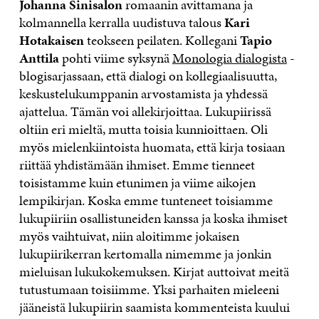
Johanna Sinisalon
romaanin avittamana ja
kolmannella kerralla uudistuva talous
Kari
Hotakaisen
teokseen peilaten. Kollegani
Tapio
Anttila
pohti viime syksynä
Monologia dialogista
-
blogisarjassaan, että dialogi on kollegiaalisuutta,
keskustelukumppanin arvostamista ja yhdessä
ajattelua. Tämän voi allekirjoittaa. Lukupiirissä
oltiin eri mieltä, mutta toisia kunnioittaen. Oli
myös mielenkiintoista huomata, että kirja tosiaan
riittää yhdistämään ihmiset. Emme tienneet
toisistamme kuin etunimen ja viime aikojen
lempikirjan. Koska emme tunteneet toisiamme
lukupiiriin osallistuneiden kanssa ja koska ihmiset
myös vaihtuivat, niin aloitimme jokaisen
lukupiirikerran kertomalla nimemme ja jonkin
mieluisan lukukokemuksen. Kirjat auttoivat meitä
tutustumaan toisiimme. Yksi parhaiten mieleeni
jääneistä lukupiirin saamista kommenteista kuului