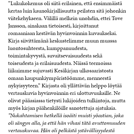
”Lukukokemus oli siitä erilainen, että ensimmäistä
kertaa luin kaunokirjallisuutta peilaten sitä johonkin
viitekehykseen. Välillä melkein unohdin, ettei Tove
Jansson, ainakaan tietoisesti, kirjoittanut
romaaniaan kestävän hyvinvoinnin kuvaukseksi.
Kirja siivittämänä keskustelimme muun muassa
luontosuhteesta, kumppanuudesta,
toimintakyvystä, suvaitsevaisuudesta sekä
toiseudesta ja erilaisuudesta. Näissä teemoissa
liikuimme sujuvasti Kesäkirjan ulkosaaristosta
omaan kaupunkiympäristöömme, menneestä
nykyisyyteen.” Kirjasta oli yllättävän helppo löytää
vertauskuvia hyvinvoinnin eri ulottuvuuksille. Ne
olivat pääasiassa tietysti lukijoiden tulkintoja, mutta
myös kirjan päähenkilöille sanotettuja ajatuksia.
”Nukahtamisen hetkellä isoäiti muisti yöastian, joka
oli sängyn alla, ja että hän vihasi tätä avuttomuuden
vertauskuvaa. Hän oli pelkästä ystävällisyydestä