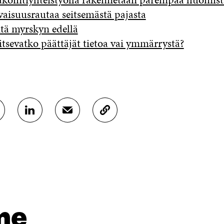
vaisuusrautaa seitsemästä pajasta
tä myrskyn edellä
itsevatko päättäjät tietoa vai ymmärrystä?
J
J
K
A
A
O
A
A
P
L
S
I
I
Ä
O
N
H
I
K
K
A
E
Ö
R
D
P
T
I
O
I
me
N
S
K