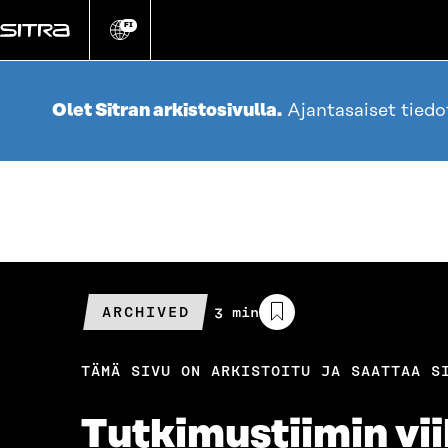
Siirry
suoraan
FI
Vaihda
sivuston
sisältöön
kieli
Olet Sitran arkistosivulla.
Ajantasaiset tied
ARCHIVED
Arvioitu
3 min
lukuaika
TÄMÄ SIVU ON ARKISTOITU JA SAATTAA S
Tutkimustiimin vii