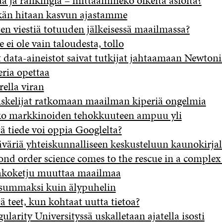
aa ja rankingiä – mittaammeko oikeita asioita?
kän hitaan kasvun ajastamme
en viestiä totuuden jälkeisessä maailmassa?
e ei ole vain taloudesta, tollo
t data-aineistot saivat tutkijat jahtaamaan Newto
eria opettaa
rella viran
skelijat ratkomaan maailman kiperiä ongelmia
o markkinoiden tehokkuuteen ampuu yli
ä tiede voi oppia Googlelta?
äväriä yhteiskunnalliseen keskusteluun kaunokirjal
ond order science comes to the rescue in a complex
koketju muuttaa maailmaa
summaksi kuin älypuhelin
ä teet, kun kohtaat uutta tietoa?
gularity Universityssä uskalletaan ajatella isosti