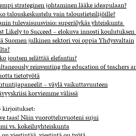
empi strateginen johtaminen lääke ideapulaan?
o talouskeskustelu vain taloustieteilijöille?
anin tulevaisuusvisio: superälykäs yhteiskunta
t Likely to Succeed – elokuva innosti koulutuksen 
ä Suomen julkinen sektori voi oppia Yhdysvaltain
lta?
ko joutsen selättää elefantin?
ltaneously reinventing the education of teachers a
uotta tietotyötä
ntuntijapaneelit – väylä vaikuttavuuteen
ävyyskriisi korviemme välissä
kirjoitukset:
ve taas! Näin vuorotteluvuoteni sujui
mi vs. kokeiluyhteiskunta
 on viestintää, viestintä on työtä