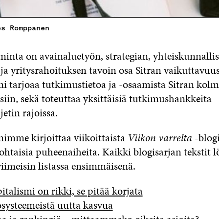
es Romppanen
inta on avainaluetyön, strategian, yhteiskunnalli
ja yritysrahoituksen tavoin osa Sitran vaikuttavuus
i tarjoaa tutkimustietoa ja -osaamista Sitran kol
siin, sekä toteuttaa yksittäisiä tutkimushankkeita
etin rajoissa.
imme kirjoittaa viikoittaista
Viikon varrelta
-blogi
htaisia puheenaiheita. Kaikki blogisarjan tekstit lö
viimeisin listassa ensimmäisenä.
italismi on rikki, se pitää korjata
systeemeistä uutta kasvua