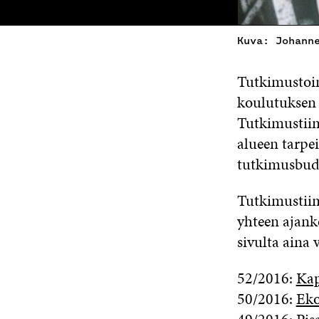
Kuva: Johann
Tutkimustoim
koulutuksen 
Tutkimustiim
alueen tarpei
tutkimusbudj
Tutkimustiim
yhteen ajanko
sivulta aina 
52/2016:
Kap
50/2016:
Eko