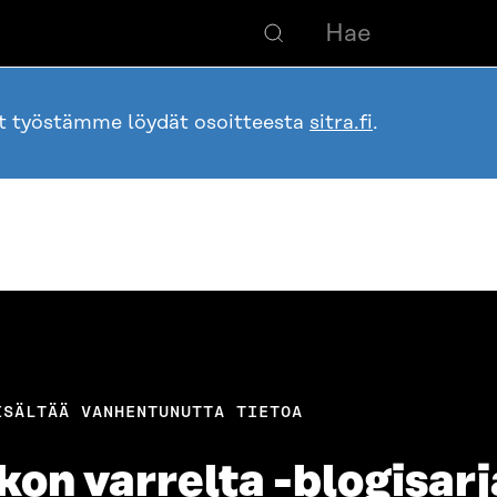
ot työstämme löydät osoitteesta
sitra.fi
.
ISÄLTÄÄ VANHENTUNUTTA TIETOA
kon varrelta -blogisarj