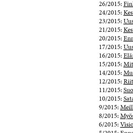
26/2015:
Fin
24/2015:
Kes
23/2015:
Uus
21/2015:
Kes
20/2015:
Enn
17/2015:
Uus
16/2015:
Elä
15/2015:
Mit
14/2015:
Muo
12/2015:
Rii
11/2015:
Suo
10/2015:
Sat
9/2015:
Meill
8/2015:
Myös
6/2015:
Visi
5/2015:
Enna