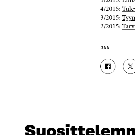
4/2015:
Tule
3/2015:
Tyyn
2/2015:
Tarv
JAA
J
J
A
A
A
A
F
T
A
W
C
I
E
T
B
T
O
E
O
R
Suosittelem
K
I