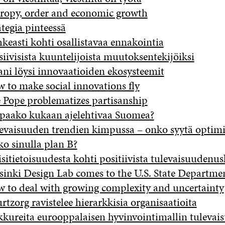
ropy, order and economic growth
ategia pinteessä
keasti kohti osallistavaa ennakointia
siivisista kuuntelijoista muutoksentekijöiksi
ani löysi innovaatioiden ekosysteemit
 to make social innovations fly
 Pope problematizes partisanship
paako kukaan ajelehtivaa Suomea?
evaisuuden trendien kimpussa – onko syytä optim
o sinulla plan B?
isitietoisuudesta kohti positiivista tulevaisuudenu
sinki Design Lab comes to the U.S. State Departme
 to deal with growing complexity and uncertainty
rtzorg ravistelee hierarkkisia organisaatioita
kureita eurooppalaisen hyvinvointimallin tulevai