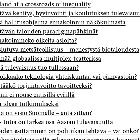
land at a crossroads of inequality
tävä kehitys, hyvinvointi ja koulutuksen tulevaisuu
i hallitusohjelma ennakoinnin näkökulmasta
tävän talouden paradigmapähkinät
akoimmeko oikeita asioita?
iutuva metsäteollisuus – menestystä biotaloudesta
mää globaalissa multiplex-teatterissa
ä tulevaisuus tuo tullessaan?
kkaako teknologia yhteiskuntaa vai päinvastoin?
ttääkö torjuntavoitto tavoitteeksi?
mi ei nouse entisillä eväillä
a ideaa tutkimukseksi
ä on visio Suomelle – entä sitten?
 Intia on tärkeä osa Aasian tulevaisuutta
oiden esittäminen on politiikan tehtävä – vai onko?
kointiyhteistyöllä rakennetaan parempaa huomist