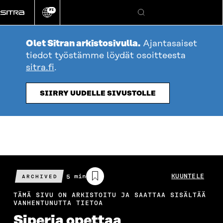
Siirry
FI
suoraan
Vaihda
Hae
sivuston
sisältöön
kieli
Olet Sitran arkistosivulla.
Ajantasaiset
tiedot työstämme löydät osoitteesta
sitra.fi
.
SIIRRY UUDELLE SIVUSTOLLE
Arvioitu
5 min
KUUNTELE
ARCHIVED
lukuaika
TÄMÄ SIVU ON ARKISTOITU JA SAATTAA SISÄLTÄÄ
VANHENTUNUTTA TIETOA
Siperia opettaa