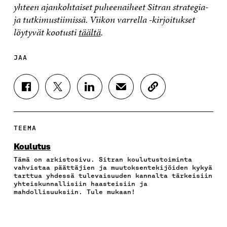
yhteen ajankohtaiset puheenaiheet Sitran strategia-
ja tutkimustiimissä. Viikon varrella -kirjoitukset
löytyvät kootusti
täältä
.
JAA
J
J
J
J
K
A
A
A
A
O
A
A
A
A
P
F
T
L
S
I
A
W
I
Ä
O
TEEMA
C
I
N
H
I
E
T
K
K
A
Koulutus
B
T
E
Ö
R
Tämä on arkistosivu. Sitran koulutustoiminta
O
E
D
P
T
vahvistaa päättäjien ja muutoksentekijöiden kykyä
O
R
I
O
I
tarttua yhdessä tulevaisuuden kannalta tärkeisiin
K
I
N
S
K
yhteiskunnallisiin haasteisiin ja
I
S
I
T
K
mahdollisuuksiin. Tule mukaan!
S
S
S
I
E
S
Ä
S
L
L
A
A
Ä
L
I