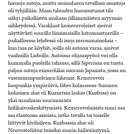
hienoja autoja, mutta asuinalueen tavallisia asuntoja
oli tyhjillään. Maan talouden huonontunut tila
näkyi paikallisten mukaan jälkimmäisten myynnin
nihkeydessä. Varakkaat kemerovolaiset ajoivat
näyttävästi suurilla länsimaisilla katumaastureilla –
paikallisessa lehdessä oli isoja mersumainoksia –
kun taas ne köyhät, joilla oli autoon varaa, ajoivat
vanhoilla Ladoilla. Autoissa ohjauspyörä voi olla
kummalla puolella tahansa, sillä Siperiaan on tuotu
paljon autoja esimerkiksi suoraan Japanista, jossa on
vasemmanpuoleinen liikenne. Kemerovon
kaupunkia ympäröivä, lähes kolmasosa-Suomen
kokoinen alue eli Kuznetsin laakio (Kuzbass) on
yksi maailman suurimmista
hiilikaivoskeskittymistä. Kemerovolaisista suuri osa
saa elantonsa asioista, jotka tavalla tai toiselle
liittyvät kivihiileen. Kuzbassin alue oli
Neuvostoliiton toiseksi suurin hiiliesiintymä,