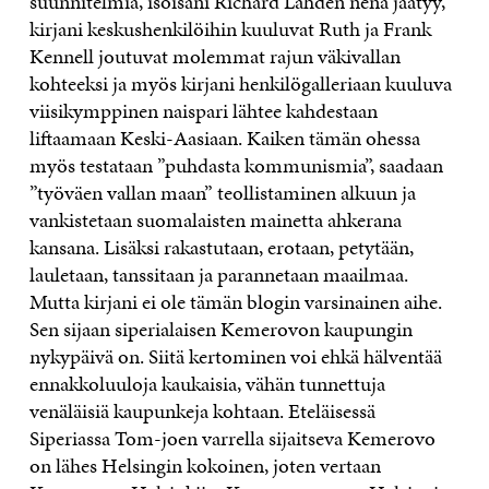
suunnitelmia, isoisäni Richard Lahden nenä jäätyy,
kirjani keskushenkilöihin kuuluvat Ruth ja Frank
Kennell joutuvat molemmat rajun väkivallan
kohteeksi ja myös kirjani henkilögalleriaan kuuluva
viisikymppinen naispari lähtee kahdestaan
liftaamaan Keski-Aasiaan. Kaiken tämän ohessa
myös testataan ”puhdasta kommunismia”, saadaan
”työväen vallan maan” teollistaminen alkuun ja
vankistetaan suomalaisten mainetta ahkerana
kansana. Lisäksi rakastutaan, erotaan, petytään,
lauletaan, tanssitaan ja parannetaan maailmaa.
Mutta kirjani ei ole tämän blogin varsinainen aihe.
Sen sijaan siperialaisen Kemerovon kaupungin
nykypäivä on. Siitä kertominen voi ehkä hälventää
ennakkoluuloja kaukaisia, vähän tunnettuja
venäläisiä kaupunkeja kohtaan. Eteläisessä
Siperiassa Tom-joen varrella sijaitseva Kemerovo
on lähes Helsingin kokoinen, joten vertaan