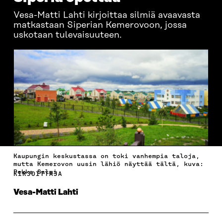
Vesa-Matti Lahti kirjoittaa silmiä avaavasta
matkastaan Siperian Kemerovoon, jossa
uskotaan tulevaisuuteen.
Kaupungin keskustassa on toki vanhempia taloja,
mutta Kemerovon uusin lähiö näyttää tältä, kuva:
Pekka Salmi
KIRJOITTAJA
Vesa-Matti Lahti