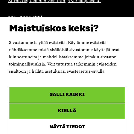
Sitran digitaalinen viestintä ja verkkopalvelut
OTA YHTEYTTÄ
Suomen itsenäisyyden juhlarahasto Sitra
Maistuiskos keksi?
Itämerenkatu 11-13, PL 160,
00181 Helsinki
Sivustomme käyttää evästeitä. Käytämme evästeitä
Puhelin +358 294 618 991
Sähköpostiosoite
nähdäksemme mistä sisällöistä sivustomme käyttäjät ovat
etunimi.sukunimi@sitra.fi tai sitra@sitra.fi
kiinnostuneita ja mahdollistaaksemme joitakin sivuston
toiminnallisuuksia. Voit tutustua tarkemmin evästeiden
Saapumisohjeet
sisältöön ja hallita asetuksiasi evästeasetus-sivulla
Y-tunnus 0202132-3
OLEMME NÄISSÄ SOMEISSA
SALLI KAIKKI
Facebook
Avautuu
uudessa
Linkedin
ikkunassa
KIELLÄ
Avautuu
uudessa
Youtube
ikkunassa
Avautuu
NÄYTÄ TIEDOT
uudessa