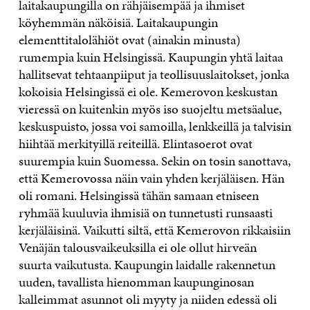
laitakaupungilla on rähjäisempää ja ihmiset
köyhemmän näköisiä. Laitakaupungin
elementtitalolähiöt ovat (ainakin minusta)
rumempia kuin Helsingissä. Kaupungin yhtä laitaa
hallitsevat tehtaanpiiput ja teollisuuslaitokset, jonka
kokoisia Helsingissä ei ole. Kemerovon keskustan
vieressä on kuitenkin myös iso suojeltu metsäalue,
keskuspuisto, jossa voi samoilla, lenkkeillä ja talvisin
hiihtää merkityillä reiteillä. Elintasoerot ovat
suurempia kuin Suomessa. Sekin on tosin sanottava,
että Kemerovossa näin vain yhden kerjäläisen. Hän
oli romani. Helsingissä tähän samaan etniseen
ryhmää kuuluvia ihmisiä on tunnetusti runsaasti
kerjäläisinä. Vaikutti siltä, että Kemerovon rikkaisiin
Venäjän talousvaikeuksilla ei ole ollut hirveän
suurta vaikutusta. Kaupungin laidalle rakennetun
uuden, tavallista hienomman kaupunginosan
kalleimmat asunnot oli myyty ja niiden edessä oli