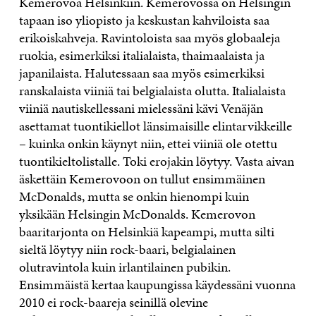
Kemerovoa Helsinkiin. Kemerovossa on Helsingin
tapaan iso yliopisto ja keskustan kahviloista saa
erikoiskahveja. Ravintoloista saa myös globaaleja
ruokia, esimerkiksi italialaista, thaimaalaista ja
japanilaista. Halutessaan saa myös esimerkiksi
ranskalaista viiniä tai belgialaista olutta. Italialaista
viiniä nautiskellessani mielessäni kävi Venäjän
asettamat tuontikiellot länsimaisille elintarvikkeille
– kuinka onkin käynyt niin, ettei viiniä ole otettu
tuontikieltolistalle. Toki erojakin löytyy. Vasta aivan
äskettäin Kemerovoon on tullut ensimmäinen
McDonalds, mutta se onkin hienompi kuin
yksikään Helsingin McDonalds. Kemerovon
baaritarjonta on Helsinkiä kapeampi, mutta silti
sieltä löytyy niin rock-baari, belgialainen
olutravintola kuin irlantilainen pubikin.
Ensimmäistä kertaa kaupungissa käydessäni vuonna
2010 ei rock-baareja seinillä olevine