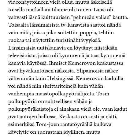
videonäyttöineen vielä ollut, mutta äskeisellä
toisella matkallani tilanne oli toinen. Länsi oli
vahvasti läsnä kulttuurisen ”pehmeän vallan” kautta.
Toisaalta länsimaisista tv-kanavista saattoi nähdä
vain niitä, joissa joko soitettiin poppia, tehtiin
ruokaa tai näytettiin turistinähtävyyksiä.
Länsimaisia uutiskanavia en löytänyt niistäkään
televisioista, joissa oli kymmeniä ja taas kymmeniä
kanavia käytössä. Ihmiset Kemerovon keskustassa
ovat hyväkuntoisen näköisiä. Ylipainoisia näkee
vähemmän kuin Helsingissä. Kemerovon kaduilla
voi nähdä niin skeittariteinejä kuin vähän
vanhempia maastopolkupyöräilijöitä. Tosin
polkupyöriä on suhteellisen vähän ja
polkupyöräkaistoja ei ainakaan vielä ole, vaan kadut
ovat autojen hallussa. Keskusta on siisti ja nätti,
esimerkiksi Tom-joen rantatöyräällä kulkeva
kävelytie on suorastaan idyllinen, mutta