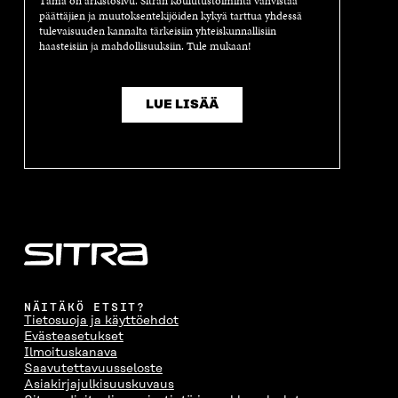
Tämä on arkistosivu. Sitran koulutustoiminta vahvistaa
päättäjien ja muutoksentekijöiden kykyä tarttua yhdessä
tulevaisuuden kannalta tärkeisiin yhteiskunnallisiin
haasteisiin ja mahdollisuuksiin. Tule mukaan!
LUE LISÄÄ
NÄITÄKÖ ETSIT?
Tietosuoja ja käyttöehdot
Evästeasetukset
Ilmoituskanava
Saavutettavuusseloste
Asiakirjajulkisuuskuvaus