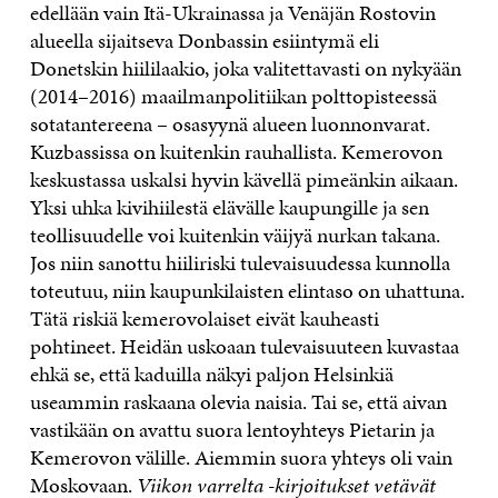
edellään vain Itä-Ukrainassa ja Venäjän Rostovin
alueella sijaitseva Donbassin esiintymä eli
Donetskin hiililaakio, joka valitettavasti on nykyään
(2014–2016) maailmanpolitiikan polttopisteessä
sotatantereena – osasyynä alueen luonnonvarat.
Kuzbassissa on kuitenkin rauhallista. Kemerovon
keskustassa uskalsi hyvin kävellä pimeänkin aikaan.
Yksi uhka kivihiilestä elävälle kaupungille ja sen
teollisuudelle voi kuitenkin väijyä nurkan takana.
Jos niin sanottu hiiliriski tulevaisuudessa kunnolla
toteutuu, niin kaupunkilaisten elintaso on uhattuna.
Tätä riskiä kemerovolaiset eivät kauheasti
pohtineet. Heidän uskoaan tulevaisuuteen kuvastaa
ehkä se, että kaduilla näkyi paljon Helsinkiä
useammin raskaana olevia naisia. Tai se, että aivan
vastikään on avattu suora lentoyhteys Pietarin ja
Kemerovon välille. Aiemmin suora yhteys oli vain
Moskovaan.
Viikon varrelta -kirjoitukset vetävät