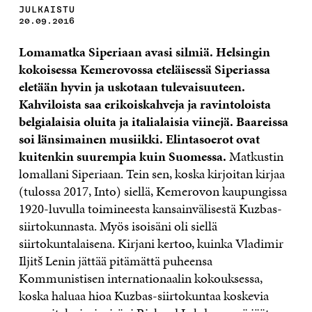
JULKAISTU
20.09.2016
Lomamatka Siperiaan avasi silmiä. Helsingin
kokoisessa Kemerovossa eteläisessä Siperiassa
eletään hyvin ja uskotaan tulevaisuuteen.
Kahviloista saa erikoiskahveja ja ravintoloista
belgialaisia oluita ja italialaisia viinejä. Baareissa
soi länsimainen musiikki. Elintasoerot ovat
kuitenkin suurempia kuin Suomessa.
Matkustin
lomallani Siperiaan. Tein sen, koska kirjoitan kirjaa
(tulossa 2017, Into) siellä, Kemerovon kaupungissa
1920-luvulla toimineesta kansainvälisestä Kuzbas-
siirtokunnasta. Myös isoisäni oli siellä
siirtokuntalaisena. Kirjani kertoo, kuinka Vladimir
Iljitš Lenin jättää pitämättä puheensa
Kommunistisen internationaalin kokouksessa,
koska haluaa hioa Kuzbas-siirtokuntaa koskevia