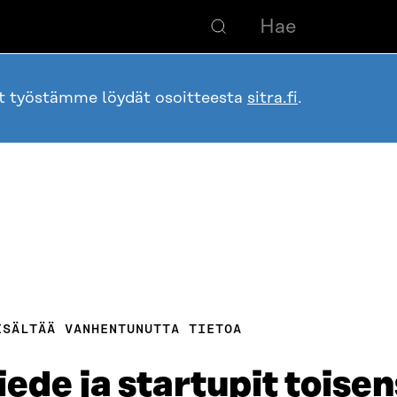
ot työstämme löydät osoitteesta
sitra.fi
.
ISÄLTÄÄ VANHENTUNUTTA TIETOA
ede ja startupit toise