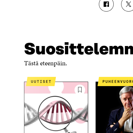
J
J
A
A
A
A
F
T
A
W
C
I
E
T
Suosittelem
B
T
O
E
O
R
Tästä eteenpäin.
K
I
I
S
S
S
UUTISET
PUHEENVUOR
S
Ä
A
A
A
V
V
A
A
U
U
T
T
U
U
U
U
U