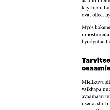
asiantuntemu
käyttöön. Lii
ovat olleet h
Myös kokenee
innostuneita 
hyödyntää täl
Tarvitse
osaamis
Mielikuva sii
vaikkapa uud
avaamaan uusi
useita, start