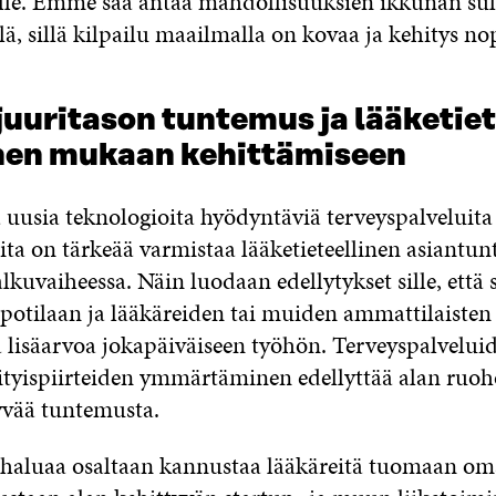
elle. Emme saa antaa mahdollisuuksien ikkunan su
lä, sillä kilpailu maailmalla on kovaa ja kehitys no
uuritason tuntemus ja lääketiet
en mukaan kehittämiseen
 uusia teknologioita hyödyntäviä terveyspalveluita 
eita on tärkeää varmistaa lääketieteellinen asiantu
lkuvaiheessa. Näin luodaan edellytykset sille, että 
 potilaan ja lääkäreiden tai muiden ammattilaisten
a lisäarvoa jokapäiväiseen työhön. Terveyspalveluid
ityispiirteiden ymmärtäminen edellyttää alan ruo
vää tuntemusta.
o haluaa osaltaan kannustaa lääkäreitä tuomaan o