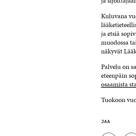
ja sijoittajaa
Kuluvana vuo
lääketieteell
ja etsiä sopi
muodossa tai 
näkyvät Lääkä
Palvelu on sa
eteenpäin sop
osaamista sta
Tuokoon vuosi
JAA