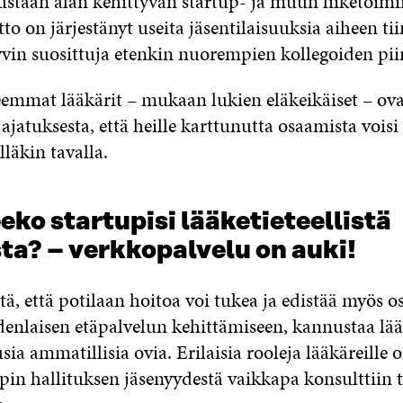
staan alan kehittyvän startup- ja muun liiketoim
tto on järjestänyt useita jäsentilaisuuksia aiheen tii
yvin suosittuja etenkin nuorempien kollegoiden piir
mmat lääkärit – mukaan lukien eläkeikäiset – ovat
ajatuksesta, että heille karttunutta osaamista voisi
läkin tavalla.
eko startupisi lääketieteellistä
ta? – verkkopalvelu on auki!
tä, että potilaan hoitoa voi tukea ja edistää myös o
enlaisen etäpalvelun kehittämiseen, kannustaa lää
a ammatillisia ovia. Erilaisia rooleja lääkäreille o
upin hallituksen jäsenyydestä vaikkapa konsulttiin 