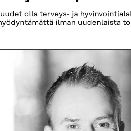
udet olla terveys- ja hyvinvointialal
hyödyntämättä ilman uudenlaista toi