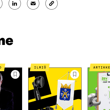
J
J
K
A
A
O
A
A
P
L
S
I
I
Ä
O
N
H
I
K
K
A
me
E
Ö
R
D
P
T
I
O
I
N
S
K
I
T
K
S
I
E
O
ILMIÖ
ARTIKK
S
L
L
Ä
L
I
A
A
N
V
A
L
A
V
I
U
A
N
T
U
K
U
T
K
U
U
I