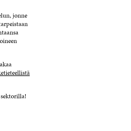
elun, jonne
 tarpeistaan
intaansa
toineen
jakaa
etieteellistä
sektorilla!