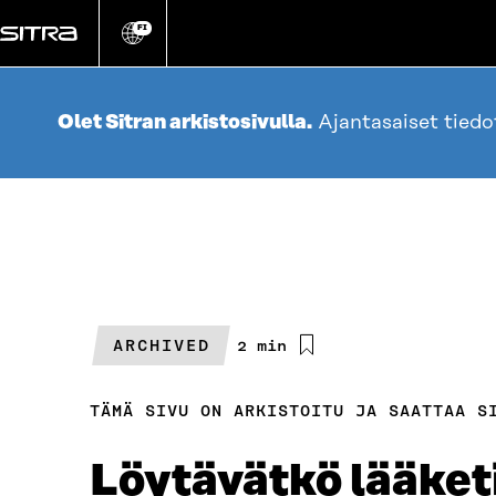
Siirry
suoraan
FI
Vaihda
sivuston
sisältöön
kieli
Olet Sitran arkistosivulla.
Ajantasaiset tied
ARCHIVED
Arvioitu
2 min
lukuaika
TÄMÄ SIVU ON ARKISTOITU JA SAATTAA S
Löytävätkö lääketi