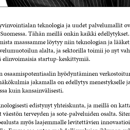
yvinvointialan teknologia ja uudet palvelumallit o
 Suomessa. Tähän meillä onkin kaikki edellytykset.
sta maassamme löytyy niin teknologian ja lääket
elumuotoilun alalta, ja sektorilla toimii jo nyt va
ä elinvoimaisia startup-keskittymiä.
 osaamispotentiaalin hyödyntäminen verkostoitum
 näkökulmia jakamalla on edellytys menestykselle ja
sa kuin kansainvälisesti.
ologisesti edistynyt yhteiskunta, ja meillä on katt
t väestön terveyden ja sote-palveluiden osalta. S
ealusta myös laajemmalle levitettävien innovaatio