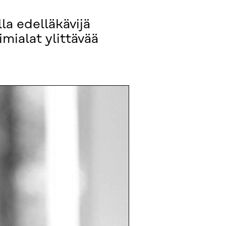
la edelläkävijä
mialat ylittävää