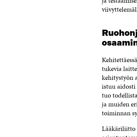
ja testaamis
viivyttelemäl
Ruohonj
osaamin
Kehitettäessä
tukevia laitt
kehitystyön a
istuu aidosti
tuo todellist
ja muiden er
toiminnan sy
Lääkäriliitt