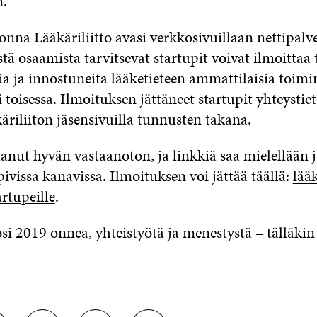
n.
nna Lääkäriliitto avasi verkkosivuillaan nettipalv
istä osaamista tarvitsevat startupit voivat ilmoittaa
via ja innostuneita lääketieteen ammattilaisia toim
toisessa. Ilmoituksen jättäneet startupit yhteystie
riliiton jäsensivuilla tunnusten takana.
anut hyvän vastaanoton, ja linkkiä saa mielellään 
ivissa kanavissa. Ilmoituksen voi jättää täällä:
lääk
rtupeille
.
 2019 onnea, yhteistyötä ja menestystä – tälläkin 