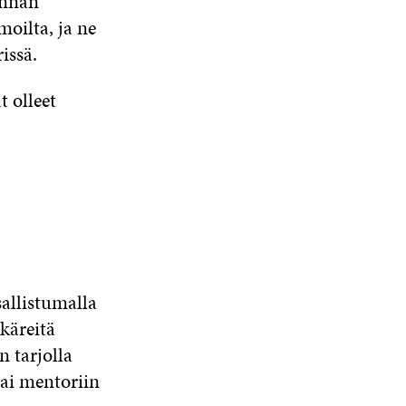
innan
N
moilta, ja ne
A
S
issä.
S
A
 olleet
sallistumalla
käreitä
n tarjolla
tai mentoriin