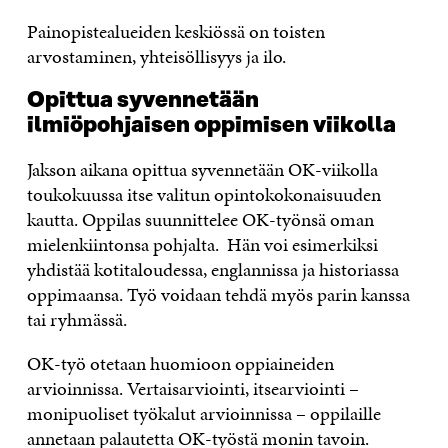
Painopistealueiden keskiössä on toisten
arvostaminen, yhteisöllisyys ja ilo.
Opittua syvennetään
ilmiöpohjaisen oppimisen viikolla
Jakson aikana opittua syvennetään OK-viikolla
toukokuussa itse valitun opintokokonaisuuden
kautta. Oppilas suunnittelee OK-työnsä oman
mielenkiintonsa pohjalta. Hän voi esimerkiksi
yhdistää kotitaloudessa, englannissa ja historiassa
oppimaansa. Työ voidaan tehdä myös parin kanssa
tai ryhmässä.
OK-työ otetaan huomioon oppiaineiden
arvioinnissa. Vertaisarviointi, itsearviointi –
monipuoliset työkalut arvioinnissa – oppilaille
annetaan palautetta OK-työstä monin tavoin.