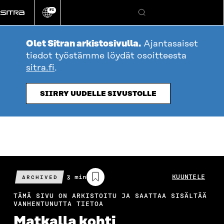
Siirry
FI
suoraan
Vaihda
Hae
sivuston
sisältöön
kieli
Olet Sitran arkistosivulla.
Ajantasaiset
tiedot työstämme löydät osoitteesta
sitra.fi
.
SIIRRY UUDELLE SIVUSTOLLE
Arvioitu
3 min
KUUNTELE
ARCHIVED
lukuaika
TÄMÄ SIVU ON ARKISTOITU JA SAATTAA SISÄLTÄÄ
VANHENTUNUTTA TIETOA
Matkalla kohti