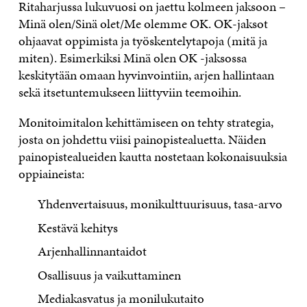
Ritaharjussa lukuvuosi on jaettu kolmeen jaksoon –
Minä olen/Sinä olet/Me olemme OK. OK-jaksot
ohjaavat oppimista ja työskentelytapoja (mitä ja
miten). Esimerkiksi Minä olen OK -jaksossa
keskitytään omaan hyvinvointiin, arjen hallintaan
sekä itsetuntemukseen liittyviin teemoihin.
Monitoimitalon kehittämiseen on tehty strategia,
josta on johdettu viisi painopistealuetta. Näiden
painopistealueiden kautta nostetaan kokonaisuuksia
oppiaineista:
Yhdenvertaisuus, monikulttuurisuus, tasa-arvo
Kestävä kehitys
Arjenhallinnantaidot
Osallisuus ja vaikuttaminen
Mediakasvatus ja monilukutaito