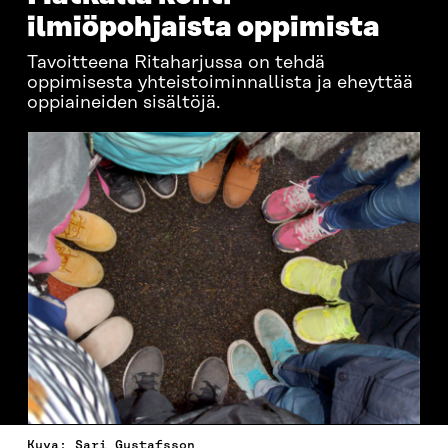
ilmiöpohjaista oppimista
Tavoitteena Ritaharjussa on tehdä
oppimisesta yhteistoiminnallista ja eheyttää
oppiaineiden sisältöjä.
Kuva: Sari Gustafsson