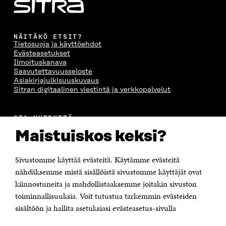
NÄITÄKÖ ETSIT?
Tietosuoja ja käyttöehdot
Evästeasetukset
Ilmoituskanava
Saavutettavuusseloste
Asiakirjajulkisuuskuvaus
Sitran digitaalinen viestintä ja verkkopalvelut
OTA YHTEYTTÄ
Suomen itsenäisyyden juhlarahasto Sitra
Maistuiskos keksi?
Itämerenkatu 11-13, PL 160,
00181 Helsinki
Sivustomme käyttää evästeitä. Käytämme evästeitä
Puhelin +358 294 618 991
Sähköpostiosoite
nähdäksemme mistä sisällöistä sivustomme käyttäjät ovat
etunimi.sukunimi@sitra.fi tai sitra@sitra.fi
kiinnostuneita ja mahdollistaaksemme joitakin sivuston
Saapumisohjeet
toiminnallisuuksia. Voit tutustua tarkemmin evästeiden
sisältöön ja hallita asetuksiasi evästeasetus-sivulla
Y-tunnus 0202132-3