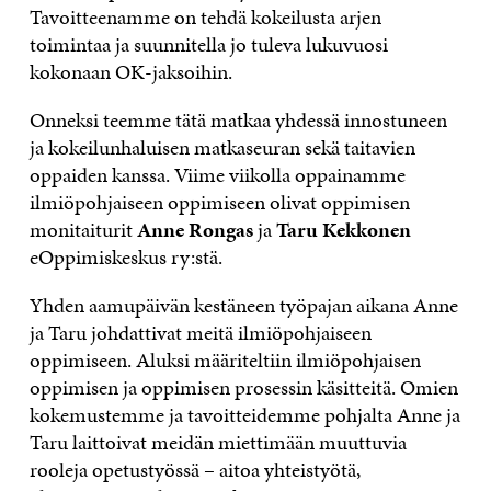
Tavoitteenamme on tehdä kokeilusta arjen
toimintaa ja suunnitella jo tuleva lukuvuosi
kokonaan OK-jaksoihin.
Onneksi teemme tätä matkaa yhdessä innostuneen
ja kokeilunhaluisen matkaseuran sekä taitavien
oppaiden kanssa. Viime viikolla oppainamme
ilmiöpohjaiseen oppimiseen olivat oppimisen
monitaiturit
Anne Rongas
ja
Taru Kekkonen
eOppimiskeskus ry:stä.
Yhden aamupäivän kestäneen työpajan aikana Anne
ja Taru johdattivat meitä ilmiöpohjaiseen
oppimiseen. Aluksi määriteltiin ilmiöpohjaisen
oppimisen ja oppimisen prosessin käsitteitä. Omien
kokemustemme ja tavoitteidemme pohjalta Anne ja
Taru laittoivat meidän miettimään muuttuvia
rooleja opetustyössä – aitoa yhteistyötä,