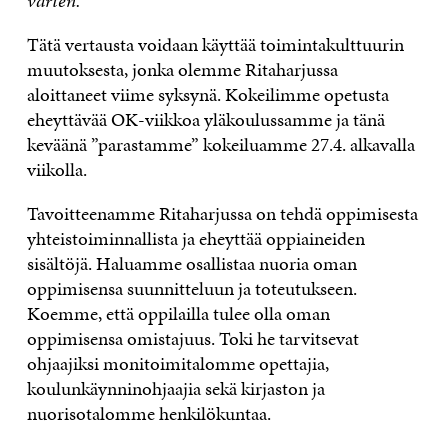
varten.
Tätä vertausta voidaan käyttää toimintakulttuurin
muutoksesta, jonka olemme Ritaharjussa
aloittaneet viime syksynä. Kokeilimme opetusta
eheyttävää OK-viikkoa yläkoulussamme ja tänä
keväänä ”parastamme” kokeiluamme 27.4. alkavalla
viikolla.
Tavoitteenamme Ritaharjussa on tehdä oppimisesta
yhteistoiminnallista ja eheyttää oppiaineiden
sisältöjä. Haluamme osallistaa nuoria oman
oppimisensa suunnitteluun ja toteutukseen.
Koemme, että oppilailla tulee olla oman
oppimisensa omistajuus. Toki he tarvitsevat
ohjaajiksi monitoimitalomme opettajia,
koulunkäynninohjaajia sekä kirjaston ja
nuorisotalomme henkilökuntaa.