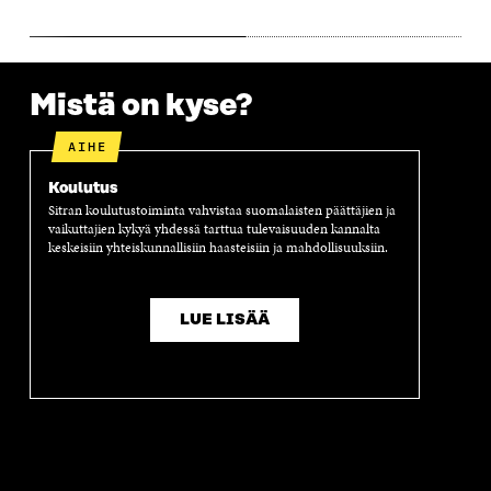
N
A
N
U
A
S
A
N
S
S
S
A
S
A
S
S
A
A
S
Mistä on kyse?
A
AIHE
Koulutus
Sitran koulutustoiminta vahvistaa suomalaisten päättäjien ja
vaikuttajien kykyä yhdessä tarttua tulevaisuuden kannalta
keskeisiin yhteiskunnallisiin haasteisiin ja mahdollisuuksiin.
LUE LISÄÄ