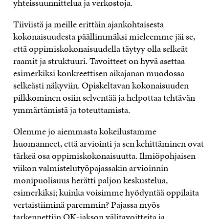
yhteissuunnittelua ja verkostoja.
Tiiviistä ja meille erittäin ajankohtaisesta
kokonaisuudesta päällimmäksi mieleemme jäi se,
että oppimiskokonaisuudella täytyy olla selkeät
raamit ja struktuuri. Tavoitteet on hyvä asettaa
esimerkiksi konkreettisen aikajanan muodossa
selkeästi näkyviin. Opiskeltavan kokonaisuuden
pilkkominen osiin selventää ja helpottaa tehtävän
ymmärtämistä ja toteuttamista.
Olemme jo aiemmasta kokeilustamme
huomanneet, että arviointi ja sen kehittäminen ovat
tärkeä osa oppimiskokonaisuutta. Ilmiöpohjaisen
viikon valmistelutyöpajassakin arvioinnin
monipuolisuus herätti paljon keskustelua,
esimerkiksi; kuinka voisimme hyödyntää oppilaita
vertaistiiminä paremmin? Pajassa myös
tarkennettiin OK-jakson välitavoitteita ja