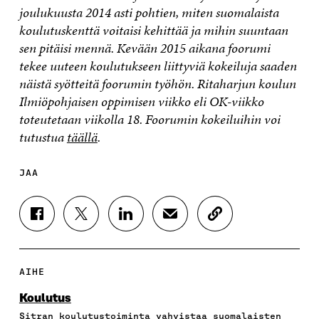
joulukuusta 2014 asti pohtien, miten suomalaista
koulutuskenttä voitaisi kehittää ja mihin suuntaan
sen pitäisi mennä. Kevään 2015 aikana foorumi
tekee uuteen koulutukseen liittyviä kokeiluja saaden
näistä syötteitä foorumin työhön. Ritaharjun koulun
Ilmiöpohjaisen oppimisen viikko eli OK-viikko
toteutetaan viikolla 18. Foorumin kokeiluihin voi
tutustua
täällä
.
JAA
J
J
J
J
K
A
A
A
A
O
A
A
A
A
P
F
T
L
S
I
A
W
I
Ä
O
AIHE
C
I
N
H
I
E
T
K
K
A
Koulutus
B
T
E
Ö
R
Sitran koulutustoiminta vahvistaa suomalaisten