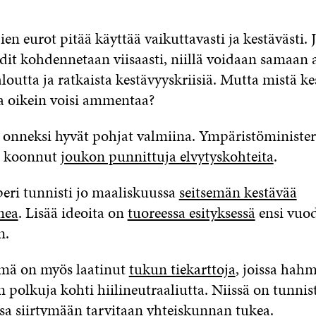
n eurot pitää käyttää vaikuttavasti ja kestävästi. 
rdit kohdennetaan viisaasti, niillä voidaan samaan 
loutta ja ratkaista kestävyyskriisiä. Mutta mistä ke
ta oikein voisi ammentaa?
onneksi hyvät pohjat valmiina. Ympäristöminister
n koonnut
joukon punnittuja elvytyskohteita
.
peri tunnisti jo maaliskuussa
seitsemän kestävää
mea
. Lisää ideoita on
tuoreessa esityksessä
ensi vuo
n.
mä on myös laatinut
tukun tiekarttoja
, joissa hah
n polkuja kohti hiilineutraaliutta. Niissä on tunni
ssa siirtymään tarvitaan yhteiskunnan tukea.