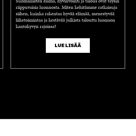
Suomalaisten elämä, hyvinvointi ja talous ovat täysin
riippuvaisia luonnosta. Miten kehitämme ratkaisuja
siihen, kuinka rakentaa hyvää elämää, menestyvää
liiketoimintaa ja kestävää julkista taloutta luonnon
kantokyvyn rajoissa?
LUE LISÄÄ
OTA YHTEYTTÄ
Suomen itsenäisyyden juhlarahasto