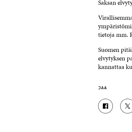
Saksan elvyty
Virallisemma
ympäristömin
tietoja mm. R
Suomen pitää
elvytyksen pa
kannattaa ku
JAA
J
J
A
A
A
A
F
T