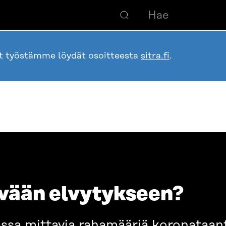
ot työstämme löydät osoitteesta
sitra.fi
.
ävään elvytykseen?
ssa mittavia rahamääriä koronataa