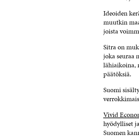
Ideoiden ker
muutkin maat
joista voimm
Sitra on muk
joka seuraa 
lähiaikoina,
päätöksiä.
Suomi sisält
verrokkimaist
Vivid Econo
hyödylliset j
Suomen kanna