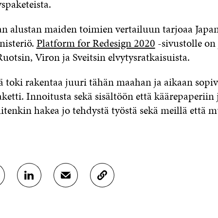
spaketeista.
n alustan maiden toimien vertailuun tarjoaa Japa
isteriö.
Platform for Redesign 2020
-sivustolle on
uotsin, Viron ja Sveitsin elvytysratkaisuista.
 toki rakentaa juuri tähän maahan ja aikaan sopiv
ketti. Innoitusta sekä sisältöön että käärepaperiin j
itenkin hakea jo tehdystä työstä sekä meillä että m
J
J
K
A
A
O
A
A
P
L
S
I