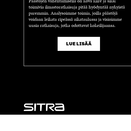
Päästöjen vähentämisellä on kova kiire ja siksi
toimivia ilmastoratkaisuja pitää hyödyntää nykyistä
paremmin. Analysoimme toimia, joilla päästöjä
voidaan leikata ripeässä aikataulussa ja visioimme
uusia ratkaisuja, jotka odottavat kokeilijaansa.
LUE LISÄÄ
NÄITÄKÖ ETSIT?
Tietosuoja ja käyttöehdot