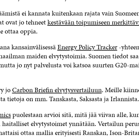
äämistä ei kannata kuitenkaan rajata vain Suomee
 ovat jo tehneet
kestävään toipumiseen merkittävi
e ottaa oppia.
ana kansainvälisessä
Energy Policy Tracker
-yhteen
maailman maiden elvytystoimia. Suomen tiedot saa
 mutta jo nyt palvelusta voi katsoa suurten G20-ma
yy jo
Carbon Briefin elvytysvertailuun
. Meille kiinn
a tietoja on mm. Tanskasta, Saksasta ja Irlannista.
mics
puolestaan arvioi sitä, mitä jää viivan alle, k
a haitalliset elvytystoimet ynnätään. Vertailun perus
ttaisi ottaa mallia erityisesti Ranskan, Ison-Brita