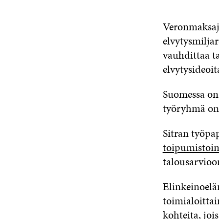
Veronmaksajie
elvytysmilja
vauhdittaa ta
elvytysideoi
Suomessa on 
työryhmä o
Sitran työpa
toipumistoi
talousarvioo
Elinkeinoelä
toimialoittai
kohteita, joi