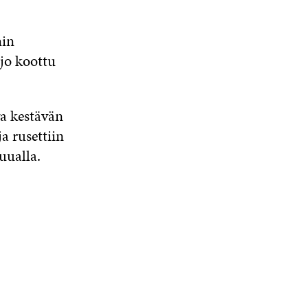
S
S
nin
A
 jo koottu
a kestävän
a rusettiin
uualla.