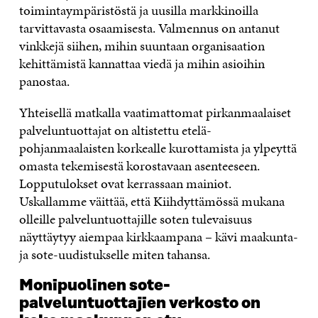
toimintaympäristöstä ja uusilla markkinoilla
tarvittavasta osaamisesta. Valmennus on antanut
vinkkejä siihen, mihin suuntaan organisaation
kehittämistä kannattaa viedä ja mihin asioihin
panostaa.
Yhteisellä matkalla vaatimattomat pirkanmaalaiset
palveluntuottajat on altistettu etelä-
pohjanmaalaisten korkealle kurottamista ja ylpeyttä
omasta tekemisestä korostavaan asenteeseen.
Lopputulokset ovat kerrassaan mainiot.
Uskallamme väittää, että Kiihdyttämössä mukana
olleille palveluntuottajille soten tulevaisuus
näyttäytyy aiempaa kirkkaampana – kävi maakunta-
ja sote-uudistukselle miten tahansa.
Monipuolinen sote-
palveluntuottajien verkosto on