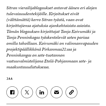
Sitran vierailijablogaukset antavat äänen eri alojen
tulevaisuudentekijöille. Kirjoitukset eivät
(välttämättä) kerro Sitran työstä, vaan ovat
kirjoittajiensa ajatuksia ajankohtaisista asioista.
Tämän blogauksen kirjoittajat Tanja Koivumäki ja
Tanja Penninkagas työskentelevät soten parissa
omilla tahoillaan. Koivumäki on valinnanvapauden
projektipäällikkönä Pirkanmaa21:ssa ja
Penninkangas on sote-tuotannon
vastuuvalmistelijana Etelä-Pohjanmaan sote- ja
maakuntauudistuksessa.
JAA
J
J
J
J
K
A
A
A
A
O
A
A
A
A
P