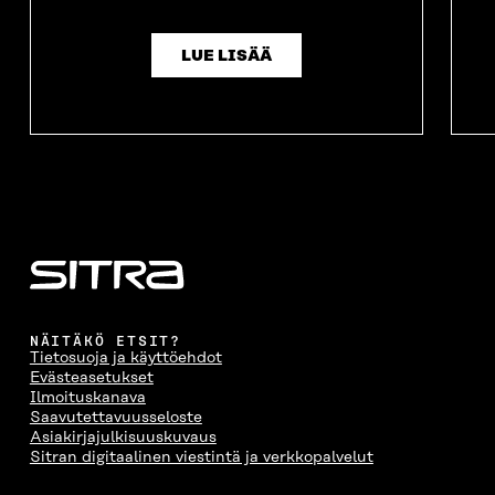
LUE LISÄÄ
NÄITÄKÖ ETSIT?
Tietosuoja ja käyttöehdot
Evästeasetukset
Ilmoituskanava
Saavutettavuusseloste
Asiakirjajulkisuuskuvaus
Sitran digitaalinen viestintä ja verkkopalvelut