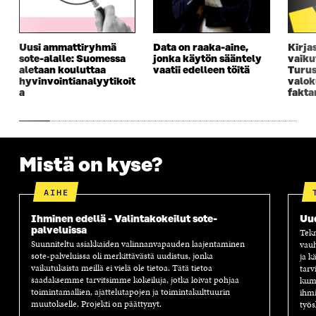
A
I
A
S
I
K
I
A
K
K
K
I
K
U
K
K
Uusi ammattiryhmä
Data on raaka-aine,
Kirja
U
N
U
K
sote-alalle: Suomessa
jonka käytön sääntely
vaiku
N
A
N
U
aletaan kouluttaa
vaatii edelleen töitä
Turus
A
S
A
N
hyvinvointianalyytikoit
valok
S
S
S
A
a
fakta
S
A
S
S
A
A
S
A
Mistä on kyse?
AIHE
Ihminen edellä - Valintakokeilut sote-
Uu
palveluissa
Tekn
Suunniteltu asiakkaiden valinnanvapauden laajentaminen
vauh
sote-palveluissa oli merkittävästä uudistus, jonka
ja k
vaikutuksista meillä ei vielä ole tietoa. Tätä tietoa
tarv
saadaksemme tarvitsimme kokeiluja, jotka loivat pohjaa
kump
toimintamallien, ajattelutapojen ja toimintakulttuurin
ihmi
muutokselle. Projekti on päättynyt.
työs