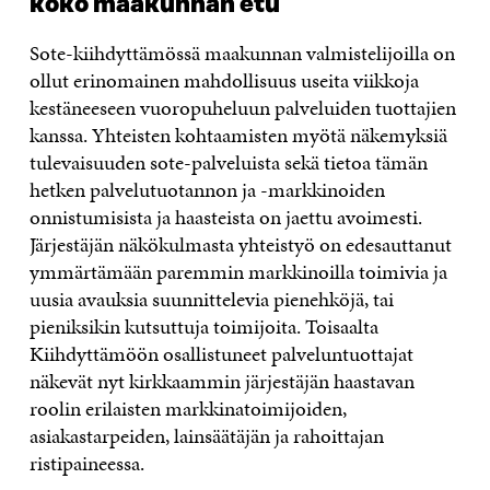
koko maakunnan etu
Sote-kiihdyttämössä maakunnan valmistelijoilla on
ollut erinomainen mahdollisuus useita viikkoja
kestäneeseen vuoropuheluun palveluiden tuottajien
kanssa. Yhteisten kohtaamisten myötä näkemyksiä
tulevaisuuden sote-palveluista sekä tietoa tämän
hetken palvelutuotannon ja -markkinoiden
onnistumisista ja haasteista on jaettu avoimesti.
Järjestäjän näkökulmasta yhteistyö on edesauttanut
ymmärtämään paremmin markkinoilla toimivia ja
uusia avauksia suunnittelevia pienehköjä, tai
pieniksikin kutsuttuja toimijoita. Toisaalta
Kiihdyttämöön osallistuneet palveluntuottajat
näkevät nyt kirkkaammin järjestäjän haastavan
roolin erilaisten markkinatoimijoiden,
asiakastarpeiden, lainsäätäjän ja rahoittajan
ristipaineessa.