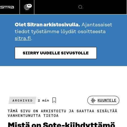
Siirry
FI
suoraan
Vaihda
Hae
sivuston
sisältöön
kieli
Olet Sitran arkistosivulla.
Ajantasaiset
tiedot työstämme löydät osoitteesta
sitra.fi
.
SIIRRY UUDELLE SIVUSTOLLE
Arvioitu
3 min
KUUNTELE
ARCHIVED
lukuaika
TÄMÄ SIVU ON ARKISTOITU JA SAATTAA SISÄLTÄÄ
VANHENTUNUTTA TIETOA
Mistä on Sote-kiihdyt­tämö