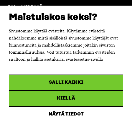
OTA YHTEYTTÄ
Suomen itsenäisyyden juhlarahasto Sitra
Maistuiskos keksi?
Itämerenkatu 11-13, PL 160,
00181 Helsinki
Sivustomme käyttää evästeitä. Käytämme evästeitä
Puhelin +358 294 618 991
Sähköpostiosoite
nähdäksemme mistä sisällöistä sivustomme käyttäjät ovat
etunimi.sukunimi@sitra.fi tai sitra@sitra.fi
kiinnostuneita ja mahdollistaaksemme joitakin sivuston
toiminnallisuuksia. Voit tutustua tarkemmin evästeiden
Saapumisohjeet
sisältöön ja hallita asetuksiasi evästeasetus-sivulla
Y-tunnus 0202132-3
OLEMME NÄISSÄ SOMEISSA
SALLI KAIKKI
Facebook
Avautuu
uudessa
Linkedin
ikkunassa
KIELLÄ
Avautuu
uudessa
Youtube
ikkunassa
Avautuu
NÄYTÄ TIEDOT
uudessa
Instagram
ikkunassa
Avautuu
uudessa