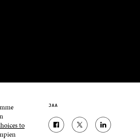
semme
JAA
en
hoices to
J
J
J
empien
A
A
A
A
A
A