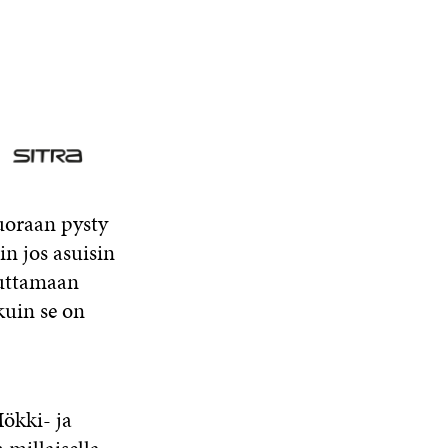
suoraan pysty
n jos asuisin
kuttamaan
kuin se on
ökki- ja