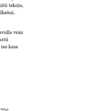
itä tekoja,
lkeäni.
avulla voin
atii
iso kasa