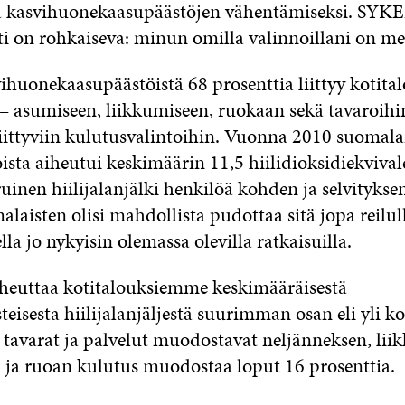
a kasvihuonekaasupäästöjen vähentämiseksi. SYKE
ti on rohkaiseva: minun omilla valinnoillani on me
huonekaasupäästöistä 68 prosenttia liittyy kotita
– asumiseen, liikkumiseen, ruokaan sekä tavaroihi
liittyviin kulutusvalintoihin. Vuonna 2010 suomala
sta aiheutui keskimäärin 11,5 hiilidioksidiekvival
ruinen hiilijalanjälki henkilöä kohden ja selvityk
aisten olisi mahdollista pudottaa sitä jopa reilul
a jo nykyisin olemassa olevilla ratkaisuilla.
euttaa kotitalouksiemme keskimääräisestä
teisesta hiilijalanjäljestä suurimman osan eli yli 
varat ja palvelut muodostavat neljänneksen, li
 ja ruoan kulutus muodostaa loput 16 prosenttia.