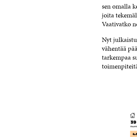
sen omalla k
joita tekemä
Vaativatko n
Nyt julkaistu
vähentää pääs
tarkempaa su
toimenpiteitä