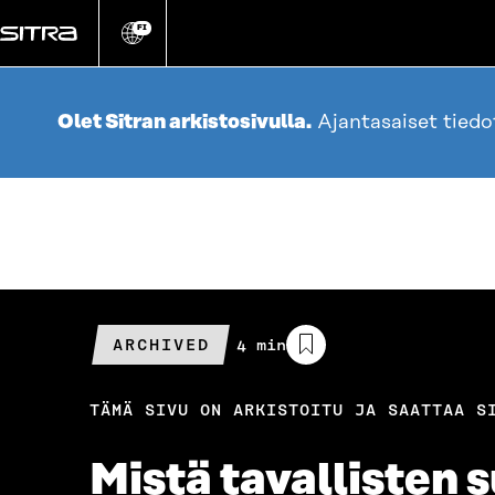
Siirry
suoraan
FI
Vaihda
sivuston
sisältöön
kieli
Olet Sitran arkistosivulla.
Ajantasaiset tied
ARCHIVED
Arvioitu
4 min
lukuaika
TÄMÄ SIVU ON ARKISTOITU JA SAATTAA S
Mistä tavallisten 