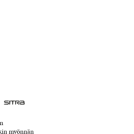
en
akin myönnän