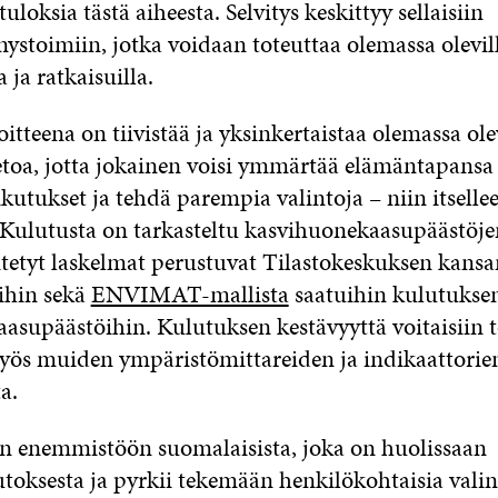
uloksia tästä aiheesta. Selvitys keskittyy sellaisiin
ystoimiin, jotka voidaan toteuttaa olemassa olevil
 ja ratkaisuilla.
itteena on tiivistää ja yksinkertaistaa olemassa ol
tietoa, jotta jokainen voisi ymmärtää elämäntapansa
kutukset ja tehdä parempia valintoja – niin itselle
 Kulutusta on tarkasteltu kasvihuonekaasupäästöjen
sitetyt laskelmat perustuvat Tilastokeskuksen kans
oihin sekä
ENVIMAT-mallista
saatuihin kulutukse
asupäästöihin. Kulutuksen kestävyyttä voitaisiin t
myös muiden ympäristömittareiden ja indikaattorie
a.
n enemmistöön suomalaisista, joka on huolissaan
oksesta ja pyrkii tekemään henkilökohtaisia valin