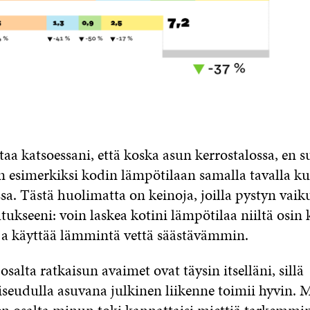
aa katsoessani, että koska asun kerrostalossa, en 
 esimerkiksi kodin lämpötilaan samalla tavalla kui
sa. Tästä huolimatta on keinoja, joilla pystyn vai
ukseeni: voin laskea kotini lämpötilaa niiltä osin 
ja käyttää lämmintä vettä säästävämmin.
salta ratkaisun avaimet ovat täysin itselläni, sillä
eudulla asuvana julkinen liikenne toimii hyvin. M