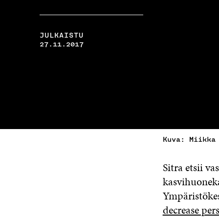
JULKAISTU
27.11.2017
Kuva: Miikka
Sitra etsii 
kasvihuoneka
Ympäristökes
decrease per