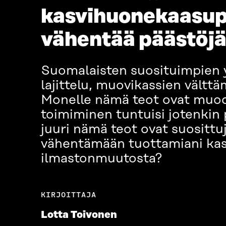
kasvihuonekaasupä
vähentää päästöjä
Suomalaisten suosituimpien 
lajittelu, muovikassien vältt
Monelle nämä teot ovat muodos
toimiminen tuntuisi jotenkin
juuri nämä teot ovat suosittu
vähentämään tuottamiani kas
ilmastonmuutosta?
KIRJOITTAJA
Lotta Toivonen