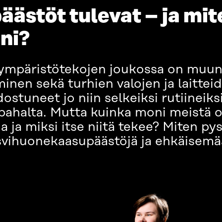
ästöt tulevat – ja mit
ni?
ympäristötekojen joukossa on muun
äminen sekä turhien valojen ja laitt
tuneet jo niin selkeiksi rutiineiksi,
 pahalta. Mutta kuinka moni meistä 
ja ja miksi itse niitä tekee? Miten p
vihuonekaasupäästöjä ja ehkäisem