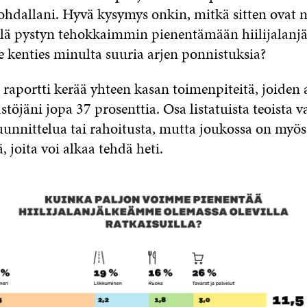
ohdallani. Hyvä kysymys onkin, mitkä sitten ovat ni
llä pystyn tehokkaimmin pienentämään hiilijalanjä
e kenties minulta suuria arjen ponnistuksia?
 raportti kerää yhteen kasan toimenpiteitä, joiden 
töjäni jopa 37 prosenttia. Osa listatuista teoista va
unnittelua tai rahoitusta, mutta joukossa on myös 
, joita voi alkaa tehdä heti.