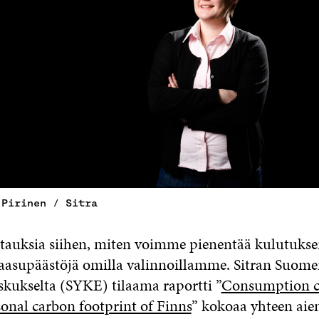
 Pirinen / Sitra
vastauksia siihen, miten voimme pienentää kulutuk
asupäästöjä omilla valinnoillamme. Sitran Suom
kukselta (SYKE) tilaama raportti ”
Consumption c
sonal carbon footprint of Finns
” kokoaa yhteen ai