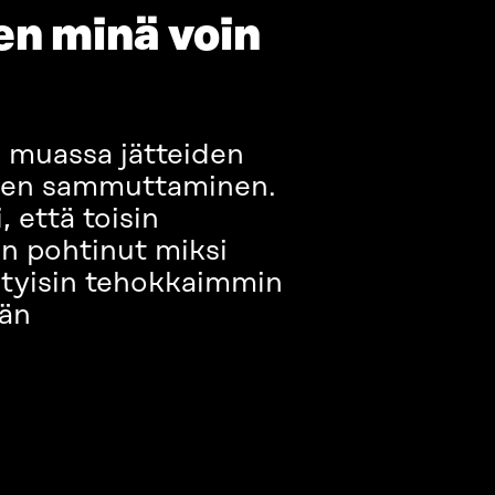
en minä voin
 muassa jätteiden
eiden sammuttaminen.
 että toisin
on pohtinut miksi
ystyisin tehokkaimmin
ään