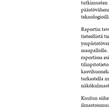
tutkimusten t
päästövähenn
teknologioilla
Raportin tavo
tieteellistä 
ympäristövai
maapallolle.
raportissa e
tilinpitotiet
kasvihuoneka
tarkastella 
näkökulmast
Kuulun siihe
ilmastonmuut