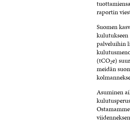
tuottamiens
raportin vies
Suomen kasvi
kulutukseen 
palveluihin 
kulutusmenoi
(tCO
e) suu
2
meidän suomal
kolmanneksell
Asuminen aih
kulutusperus
Ostamamme ta
viidenneksen