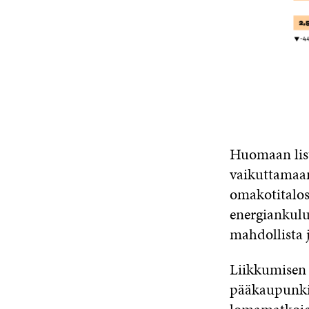
Huomaan list
vaikuttamaan
omakotitalos
energiankulut
mahdollista 
Liikkumisen o
pääkaupunkis