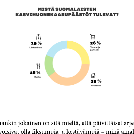
nkin jokainen on sitä mieltä, että päivittäiset arj
oisivat olla fiksumpia ja kestävämpiä – minä ain