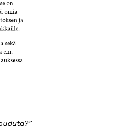
 se on
lä omia
toksen ja
kkaille.
ia sekä
a em.
jauksessa
itouduta?”