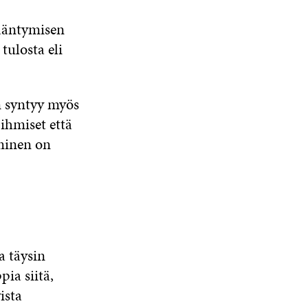
ääntymisen
tulosta eli
in syntyy myös
ihmiset että
eminen on
a täysin
pia siitä,
ista