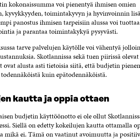
etin kokonaissumma voi pienentyä ihmisen omien
, kyvykkyyden, toimintakyvyn ja hyvinvoinnin lis
pi panostus ihmisen tarpeisiin alussa voi tuottaa 
ointia ja parantaa toimintakykyä pysyvästi.
sussa tarve palvelujen käytölle voi vähentyä jollo
tannuksia. Skotlannissa sekä tuen piirissä olevat 
 ovat alusta asti tietoisia siitä, että budjetin pien
todennäköistä kuin epätodennäköistä.
en kautta ja oppia ottaen
sen budjetin käyttöönotto ei ole ollut Skotlanniss
ssi. Siellä on edetty kokeilujen kautta ottamalla op
ja mikä ei. Tämä on vaatinut avoimuutta ja positiiv