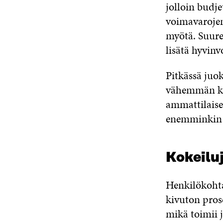
jolloin budj
voimavarojen
myötä. Suurem
lisätä hyvinv
Pitkässä juok
vähemmän kus
ammattilaiset
enemminkin 
Kokeiluj
Henkilökohtai
kivuton prose
mikä toimii 