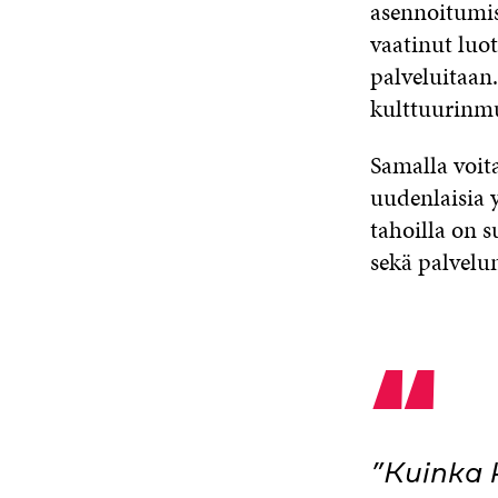
asennoitumist
vaatinut luo
palveluitaan
kulttuurinmuu
Samalla voita
uudenlaisia 
tahoilla on 
sekä palvelu
“
”Kuinka k