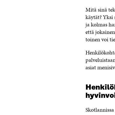
Mitä sinä tek
käytät? Yksi
ja kolmas ha
että jokaine
toinen voi t
Henkilökohta
palveluistaan
asiat menisiv
Henkilök
hyvinvoi
Skotlannissa