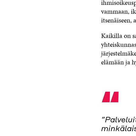
ihmisoikeuspe
vammaan, ikä
itsenäiseen,
Kaikilla on s
yhteiskunnas
järjestelmäk
elämään ja h
“
”Palvelui
minkälais