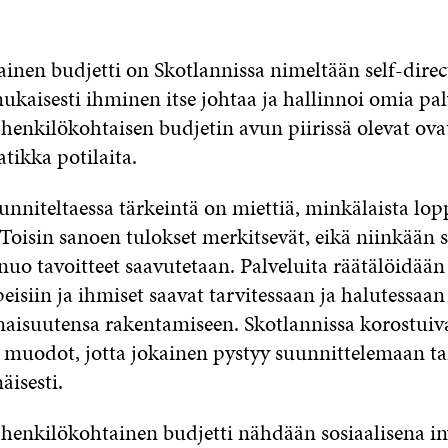
inen budjetti on Skotlannissa nimeltään self-dire
ukaisesti ihminen itse johtaa ja hallinnoi omia pal
henkilökohtaisen budjetin avun piirissä olevat ovat
atikka potilaita.
unniteltaessa tärkeintä on miettiä, minkälaista lo
 Toisin sanoen tulokset merkitsevät, eikä niinkään s
nuo tavoitteet saavutetaan. Palveluita räätälöidään y
eisiin ja ihmiset saavat tarvitessaan ja halutessa
aisuutensa rakentamiseen. Skotlannissa korostuiv
en muodot, jotta jokainen pystyy suunnittelemaan t
äisesti.
 henkilökohtainen budjetti nähdään sosiaalisena in