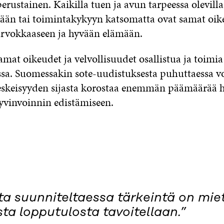
rustainen. Kaikilla tuen ja avun tarpeessa olevilla
än tai toimintakykyyn katsomatta ovat samat oik
 arvokkaaseen ja hyvään elämään.
amat oikeudet ja velvollisuudet osallistua ja toimia
sa. Suomessakin sote-uudistuksesta puhuttaessa vo
eskeisyyden sijasta korostaa enemmän päämäärää 
yvinvoinnin edistämiseen.
ta suunniteltaessa tärkeintä on miet
ta lopputulosta tavoitellaan.”