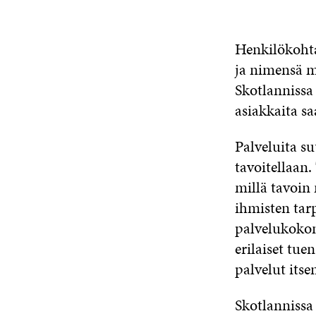
Henkilökohta
ja nimensä m
Skotlannissa 
asiakkaita sa
Palveluita su
tavoitellaan.
millä tavoin 
ihmisten tarp
palvelukokon
erilaiset tu
palvelut itsen
Skotlannissa