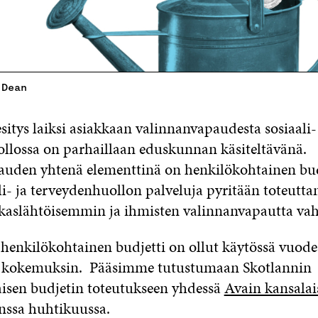
 Dean
sitys laiksi asiakkaan valinnanvapaudesta sosiaali-
llossa on parhaillaan eduskunnan käsiteltävänä.
uden yhtenä elementtinä on henkilökohtainen bud
ali- ja terveydenhuollon palveluja pyritään toteutt
akaslähtöisemmin ja ihmisten valinnanvapautta vah
 henkilökohtainen budjetti on ollut käytössä vuode
n kokemuksin. Pääsimme tutustumaan Skotlannin
isen budjetin toteutukseen yhdessä
Avain kansalai
ssa huhtikuussa.