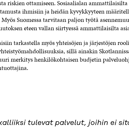
a riskien ottamiseen. Sosiaalialan ammattilaisilta
ttamusta ihmisiin ja heidän kyvykkyyteen määritel
. Myös Suomessa tarvitaan paljon työtä asennemuu
toksen eteen vallan siirtyessä ammattilaisilta asia
isiin tarkastella myös yhteisöjen ja järjestöjen rool
yhteistyömahdollisuuksia, sillä ainakin Skotlanniss
suuri merkitys henkilökohtaisen budjetin palveluoh
ntuottajina.
alliiksi tulevat palvelut, joihin ei s