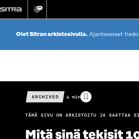
Siirry
suoraan
FI
Vaihda
sivuston
sisältöön
kieli
Olet Sitran arkistosivulla.
Ajantasaiset tied
ARCHIVED
Arvioitu
4 min
lukuaika
TÄMÄ SIVU ON ARKISTOITU JA SAATTAA S
Mitä sinä tekisit 1