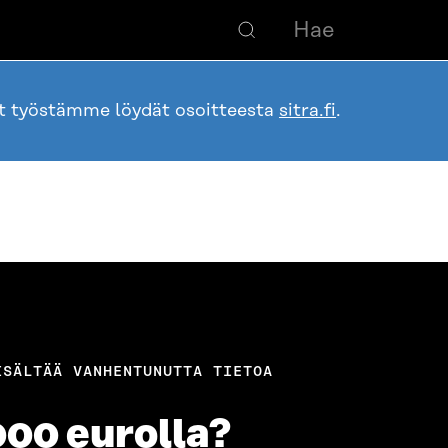
ot työstämme löydät osoitteesta
sitra.fi
.
ISÄLTÄÄ VANHENTUNUTTA TIETOA
000 eurolla?