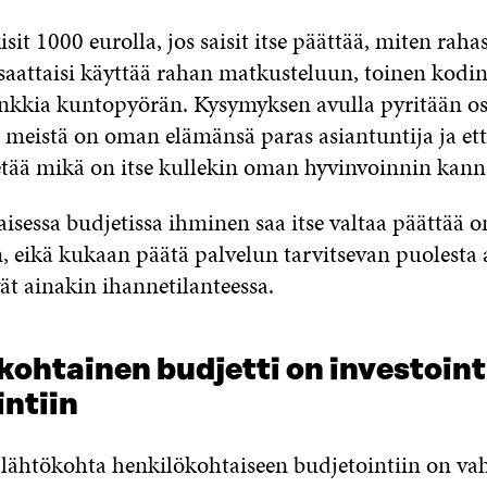
isit 1000 eurolla, jos saisit itse päättää, miten r
 saattaisi käyttää rahan matkusteluun, toinen kodi
nkkia kuntopyörän. Kysymyksen avulla pyritään o
n meistä on oman elämänsä paras asiantuntija ja et
ietää mikä on itse kullekin oman hyvinvoinnin kanna
isessa budjetissa ihminen saa itse valtaa päättää o
, eikä kukaan päätä palvelun tarvitsevan puolesta 
ät ainakin ihannetilanteessa.
ohtainen budjetti on investoint
ntiin
 lähtökohta henkilökohtaiseen budjetointiin on vah