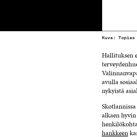
Kuva: Topias
Hallituksen e
terveydenhuo
Valinnanvapa
avulla sosia
nykyistä asi
Skotlannissa
alkaen hyvi
henkilökohta
hankkeen
kan