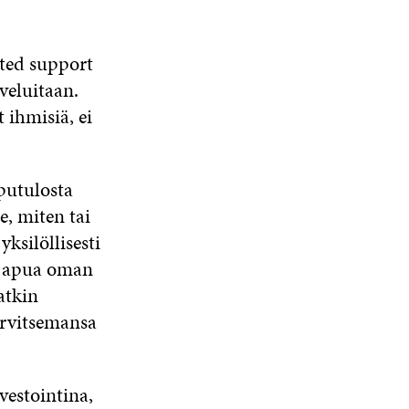
cted support
veluitaan.
 ihmisiä, ei
pputulosta
e, miten tai
ksilöllisesti
an apua oman
atkin
arvitsemansa
vestointina,