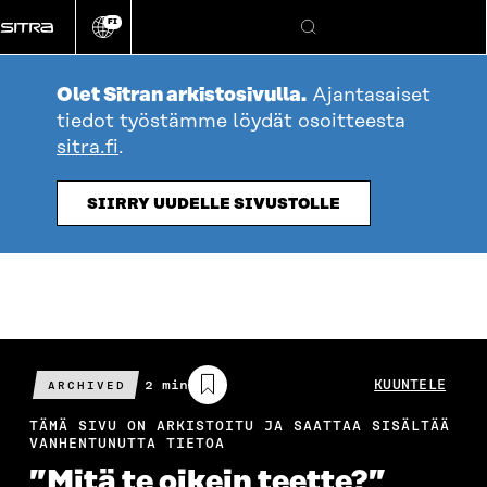
Siirry
FI
suoraan
Vaihda
Hae
sivuston
sisältöön
kieli
Olet Sitran arkistosivulla.
Ajantasaiset
tiedot työstämme löydät osoitteesta
sitra.fi
.
SIIRRY UUDELLE SIVUSTOLLE
Arvioitu
2 min
KUUNTELE
ARCHIVED
lukuaika
TÄMÄ SIVU ON ARKISTOITU JA SAATTAA SISÄLTÄÄ
VANHENTUNUTTA TIETOA
”Mitä te oikein teette?”