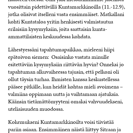
vuosittain pidettävillä Kuntamarkkinoilla (11.-12.9),
jotka olisivat itselleni vasta ensimmäiset. Matkallani
kohti Kuntataloa yritin henkisesti valmistautua
erilaisiin kysymyksiin, joita saattaisin kunta-
ammattilaisten keskuudessa kohdata.
Lähestyessäni tapahtumapaikkaa, mieleeni hiipi
epätoivon siemen: Osaisinko vastata minulle
esitettäviin kysymyksiin riittävän hyvin? Onneksi jo
tapahtuman alkuvaiheessa tajusin, että pelkoni oli
ollut täysin turhaa. Ihmisten kanssa keskustellessa
pääsee pitkälle, kun heidät kohtaa mieli avoimena –
valmiina oppimaan uutta ja vaihtamaan ajatuksia.
Käänsin tietämättömyyteni omaksi vahvuudekseni,
uteliaisuuden muodossa.
Kokemukseni Kuntamarkkinoilta voisi tiivistää
pariin asiaan. Ensimmäinen näistä liittyy Sitraan ja