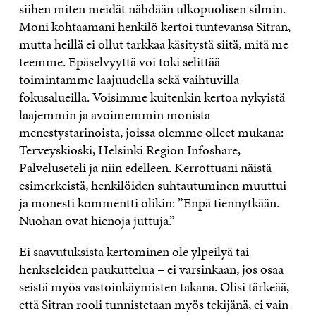
siihen miten meidät nähdään ulkopuolisen silmin.
Moni kohtaamani henkilö kertoi tuntevansa Sitran,
mutta heillä ei ollut tarkkaa käsitystä siitä, mitä me
teemme. Epäselvyyttä voi toki selittää
toimintamme laajuudella sekä vaihtuvilla
fokusalueilla. Voisimme kuitenkin kertoa nykyistä
laajemmin ja avoimemmin monista
menestystarinoista, joissa olemme olleet mukana:
Terveyskioski, Helsinki Region Infoshare,
Palveluseteli ja niin edelleen. Kerrottuani näistä
esimerkeistä, henkilöiden suhtautuminen muuttui
ja monesti kommentti olikin: ”Enpä tiennytkään.
Nuohan ovat hienoja juttuja.”
Ei saavutuksista kertominen ole ylpeilyä tai
henkseleiden paukuttelua – ei varsinkaan, jos osaa
seistä myös vastoinkäymisten takana. Olisi tärkeää,
että Sitran rooli tunnistetaan myös tekijänä, ei vain