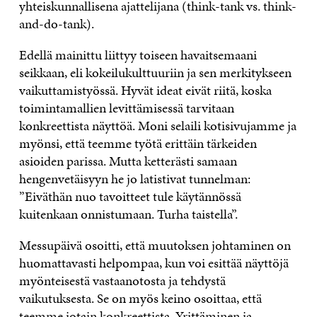
yhteiskunnallisena ajattelijana (think-tank vs. think-
and-do-tank).
Edellä mainittu liittyy toiseen havaitsemaani
seikkaan, eli kokeilukulttuuriin ja sen merkitykseen
vaikuttamistyössä. Hyvät ideat eivät riitä, koska
toimintamallien levittämisessä tarvitaan
konkreettista näyttöä. Moni selaili kotisivujamme ja
myönsi, että teemme työtä erittäin tärkeiden
asioiden parissa. Mutta ketterästi samaan
hengenvetäisyyn he jo latistivat tunnelman:
”Eiväthän nuo tavoitteet tule käytännössä
kuitenkaan onnistumaan. Turha taistella”.
Messupäivä osoitti, että muutoksen johtaminen on
huomattavasti helpompaa, kun voi esittää näyttöjä
myönteisestä vastaanotosta ja tehdystä
vaikutuksesta. Se on myös keino osoittaa, että
teemme jotain konkreettista. Yrittäminen ja