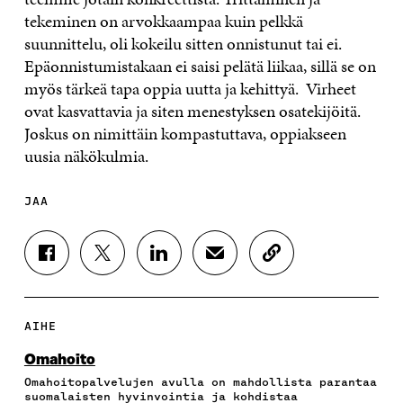
tekeminen on arvokkaampaa kuin pelkkä
suunnittelu, oli kokeilu sitten onnistunut tai ei.
Epäonnistumistakaan ei saisi pelätä liikaa, sillä se on
myös tärkeä tapa oppia uutta ja kehittyä. Virheet
ovat kasvattavia ja siten menestyksen osatekijöitä.
Joskus on nimittäin kompastuttava, oppiakseen
uusia näkökulmia.
JAA
J
J
J
J
K
A
A
A
A
O
A
A
A
A
P
F
T
L
S
I
A
W
I
Ä
O
AIHE
C
I
N
H
I
E
T
K
K
A
Omahoito
B
T
E
Ö
R
Omahoitopalvelujen avulla on mahdollista parantaa
O
E
D
P
T
suomalaisten hyvinvointia ja kohdistaa