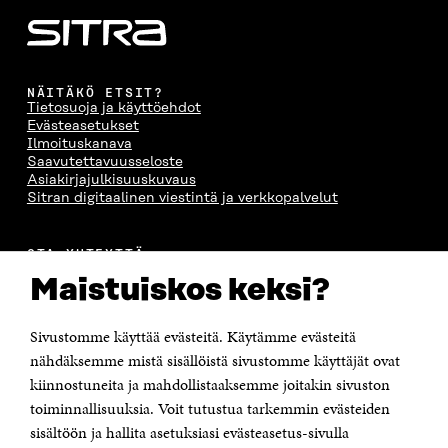
A
S
A
N
S
S
S
A
S
A
S
S
A
A
S
A
NÄITÄKÖ ETSIT?
Tietosuoja ja käyttöehdot
Evästeasetukset
Ilmoituskanava
Saavutettavuusseloste
Asiakirjajulkisuuskuvaus
Sitran digitaalinen viestintä ja verkkopalvelut
OTA YHTEYTTÄ
Suomen itsenäisyyden juhlarahasto Sitra
Maistuiskos keksi?
Itämerenkatu 11-13, PL 160,
00181 Helsinki
Sivustomme käyttää evästeitä. Käytämme evästeitä
Puhelin +358 294 618 991
Sähköpostiosoite
nähdäksemme mistä sisällöistä sivustomme käyttäjät ovat
etunimi.sukunimi@sitra.fi tai sitra@sitra.fi
kiinnostuneita ja mahdollistaaksemme joitakin sivuston
Saapumisohjeet
toiminnallisuuksia. Voit tutustua tarkemmin evästeiden
sisältöön ja hallita asetuksiasi evästeasetus-sivulla
Y-tunnus 0202132-3