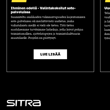
U
U
U
U
U
D
U
U
Ihminen edellä - Valintakokeilut sote-
Uu
palveluissa
D
E
D
U
Tekn
E
S
E
D
Suunniteltu asiakkaiden valinnanvapauden laajentaminen
vauh
sote-palveluissa oli merkittävästä uudistus, jonka
S
S
S
E
ja k
vaikutuksista meillä ei vielä ole tietoa. Tätä tietoa
tarv
S
A
S
S
saadaksemme tarvitsimme kokeiluja, jotka loivat pohjaa
kump
A
I
A
S
toimintamallien, ajattelutapojen ja toimintakulttuurin
ihmi
I
K
I
A
muutokselle. Projekti on päättynyt.
työs
K
K
K
I
K
U
K
K
U
N
U
K
N
A
N
U
LUE LISÄÄ
A
S
A
N
S
S
S
A
S
A
S
S
A
A
S
A