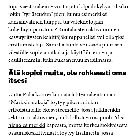
Jopa väestörakenne voi tarjota kilpailukykyä: olisiko
jokin ”syrjäseudun” pieni kunta esimerkiksi
kansainvälinen huippu, turvateknologian
kokeiluympäristönä? Kuntalaisten aktivoiminen
kasvuyritysten kehittäjäkumppaneiksi voi olla yksi
erottumistekijä. Samalla kunta voi saada juuri sen
väestölle sopivia ratkaisuja käyttöön ennen ja
edullisemmin, kuin kukaan muu maailmassa.
Älä kopioi muita, ole rohkeasti oma
itsesi
Uutta Piilaaksoa ei kannata lähteä rakentamaan.
”Markkinarakoja” löytyy pikemminkin
erikoistuneille ekosysteemeille, jossa julkinenkin
sektori on aktiivinen, mahdollistava osapuoli.
Yksi
hieno esimerkki
kapeasta, mutta korkealuokkaisesta
osaamiskeskittymästä löytyy Iisalmesta, jossa