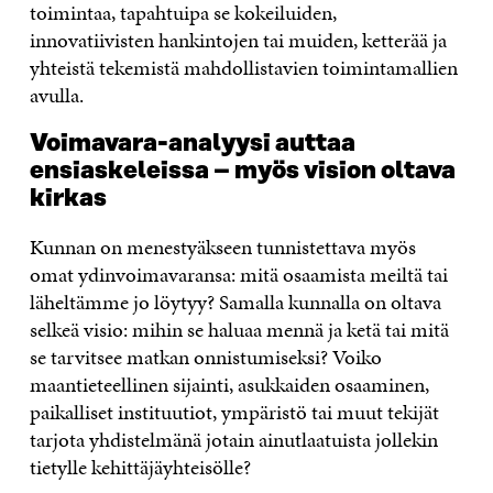
toimintaa, tapahtuipa se kokeiluiden,
innovatiivisten hankintojen tai muiden, ketterää ja
yhteistä tekemistä mahdollistavien toimintamallien
avulla.
Voimavara-analyysi auttaa
ensiaskeleissa – myös vision oltava
kirkas
Kunnan on menestyäkseen tunnistettava myös
omat ydinvoimavaransa: mitä osaamista meiltä tai
läheltämme jo löytyy? Samalla kunnalla on oltava
selkeä visio: mihin se haluaa mennä ja ketä tai mitä
se tarvitsee matkan onnistumiseksi? Voiko
maantieteellinen sijainti, asukkaiden osaaminen,
paikalliset instituutiot, ympäristö tai muut tekijät
tarjota yhdistelmänä jotain ainutlaatuista jollekin
tietylle kehittäjäyhteisölle?