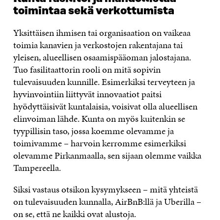
toimintaa sekä verkottumista
Yksittäisen ihmisen tai organisaation on vaikeaa
toimia kanavien ja verkostojen rakentajana tai
yleisen, alueellisen osaamispääoman jalostajana.
Tuo fasilitaattorin rooli on mitä sopivin
tulevaisuuden kunnille. Esimerkiksi terveyteen ja
hyvinvointiin liittyvät innovaatiot paitsi
hyödyttäisivät kuntalaisia, voisivat olla alueellisen
elinvoiman lähde. Kunta on myös kuitenkin se
tyypillisin taso, jossa koemme olevamme ja
toimivamme – harvoin kerromme esimerkiksi
olevamme Pirkanmaalla, sen sijaan olemme vaikka
Tampereella.
Siksi vastaus otsikon kysymykseen – mitä yhteistä
on tulevaisuuden kunnalla, AirBnB:llä ja Uberilla –
on se, että ne kaikki ovat alustoja.