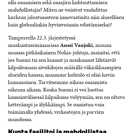
olla osaamisen sekä osaajien kohtauttamisen
mahdollistajia? Miten ne voisivat vauhdittaa
korkean jalostusasteen innovaatioita niin alueellisen
kuin globaalinkin hyvinvoinnin edistämiseksi?
Tampereella 22.3. järjestetyssä
maakuntaseminaarissa
Anssi Vanjoki
, muuan
muassa pitkäaikainen Nokia-johtaja, mainitsi, että
jos Suomi tai sen kunnat ja maakunnat lähtisivät
kilpailemaan aivokilojen määrillä väkirikkaampien
alueiden kanssa, maamme kohtalo ei olisi kovin
kummoinen. Tarvitsemme oikeaa osaamista
oikeaan aikaan. Koska Suomi ei voi luottaa
kansainvälisessä kilpailussa volyymiin, sen on oltava
ketterämpi ja älykkäämpi. Se onnistuu vain
toimimalla yhdessä, verkostojen ja parvien
muodossa.
Kunta fasilitoi ja mahdollistaa