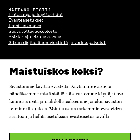
NÄITÄKÖ ETSIT?
Tietosuoja ja käyttöehdot
Evästeasetukset
Ilmoituskanava
Saavutettavuusseloste
Asiakirjajulkisuuskuvaus
Sitran digitaalinen viestintä ja verkkopalvelut
OTA YHTEYTTÄ
Suomen itsenäisyyden juhlarahasto Sitra
Maistuiskos keksi?
Itämerenkatu 11-13, PL 160,
00181 Helsinki
Sivustomme käyttää evästeitä. Käytämme evästeitä
Puhelin +358 294 618 991
Sähköpostiosoite
nähdäksemme mistä sisällöistä sivustomme käyttäjät ovat
etunimi.sukunimi@sitra.fi tai sitra@sitra.fi
kiinnostuneita ja mahdollistaaksemme joitakin sivuston
Saapumisohjeet
toiminnallisuuksia. Voit tutustua tarkemmin evästeiden
sisältöön ja hallita asetuksiasi evästeasetus-sivulla
Y-tunnus 0202132-3
OLEMME NÄISSÄ SOMEISSA