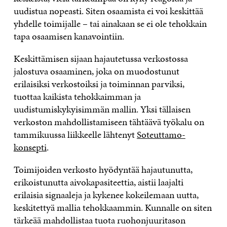
uudistua nopeasti. Siten osaamista ei voi keskittää
yhdelle toimijalle – tai ainakaan se ei ole tehokkain
tapa osaamisen kanavointiin.
Keskittämisen sijaan hajautetussa verkostossa
jalostuva osaaminen, joka on muodostunut
erilaisiksi verkostoiksi ja toiminnan parviksi,
tuottaa kaikista tehokkaimman ja
uudistumiskykyisimmän mallin. Yksi tällaisen
verkoston mahdollistamiseen tähtäävä työkalu on
tammikuussa liikkeelle lähtenyt
Soteuttamo-
konsepti
.
Toimijoiden verkosto hyödyntää hajautunutta,
erikoistunutta aivokapasiteettia, aistii laajalti
erilaisia signaaleja ja kykenee kokeilemaan uutta,
keskitettyä mallia tehokkaammin. Kunnalle on siten
tärkeää mahdollistaa tuota ruohonjuuritason