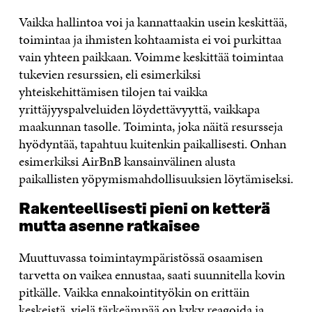
Vaikka hallintoa voi ja kannattaakin usein keskittää,
toimintaa ja ihmisten kohtaamista ei voi purkittaa
vain yhteen paikkaan. Voimme keskittää toimintaa
tukevien resurssien, eli esimerkiksi
yhteiskehittämisen tilojen tai vaikka
yrittäjyyspalveluiden löydettävyyttä, vaikkapa
maakunnan tasolle. Toiminta, joka näitä resursseja
hyödyntää, tapahtuu kuitenkin paikallisesti. Onhan
esimerkiksi AirBnB kansainvälinen alusta
paikallisten yöpymismahdollisuuksien löytämiseksi.
Rakenteellisesti pieni on ketterä
mutta asenne ratkaisee
Muuttuvassa toimintaympäristössä osaamisen
tarvetta on vaikea ennustaa, saati suunnitella kovin
pitkälle. Vaikka ennakointityökin on erittäin
keskeistä, vielä tärkeämpää on kyky reagoida ja