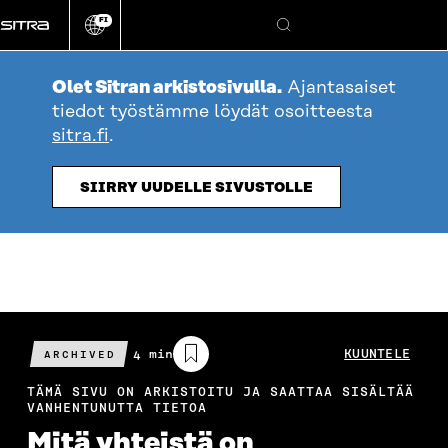
Siirry
FI
suoraan
Vaihda
Hae
sivuston
sisältöön
kieli
Olet Sitran arkistosivulla.
Ajantasaiset
tiedot työstämme löydät osoitteesta
sitra.fi
.
SIIRRY UUDELLE SIVUSTOLLE
Arvioitu
4 min
KUUNTELE
ARCHIVED
lukuaika
TÄMÄ SIVU ON ARKISTOITU JA SAATTAA SISÄLTÄÄ
VANHENTUNUTTA TIETOA
Mitä yhteistä on