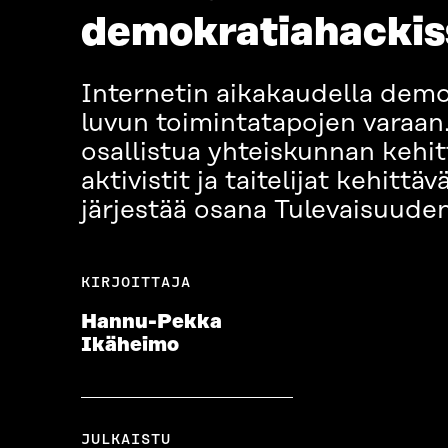
demokratiahackis
Internetin aikakaudella demo
luvun toimintatapojen varaan
osallistua yhteiskunnan kehi
aktivistit ja taitelijat kehit
järjestää osana Tulevaisuuden 
KIRJOITTAJA
Hannu-Pekka
Ikäheimo
JULKAISTU