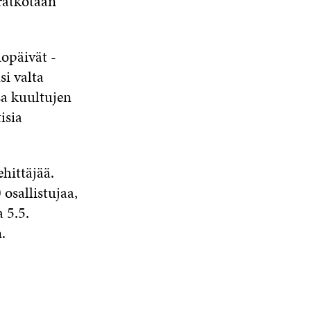
ratkotaan
opäivät -
si valta
a kuultujen
isia
hittäjää.
osallistujaa,
 5.5.
.