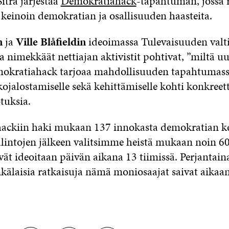
itra järjestää
Demokratiahack
-tapahtuman, jossa 
keinoin demokratian ja osallisuuden haasteita.
n
ja
Ville Blåfieldin
ideoimassa Tulevaisuuden valti
nimekkäät nettiajan aktivistit pohtivat, ”miltä uu
mokratiahack tarjoaa mahdollisuuden tapahtumass
kojalostamiselle sekä kehittämiselle kohti konkreett
tuksia.
ckiin haki mukaan 137 innokasta demokratian ke
lintojen jälkeen valitsimme heistä mukaan noin 60 
vät ideoitaan päivän aikana 13 tiimissä. Perjantaina
laisia ratkaisuja nämä moniosaajat saivat aikaan