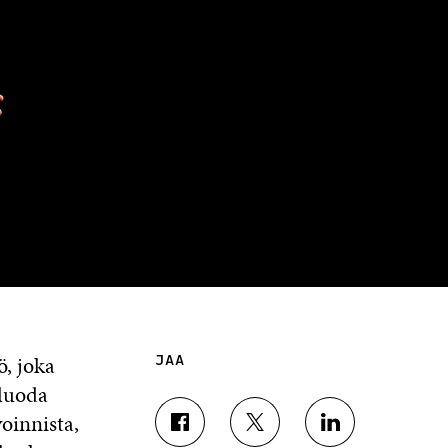
, joka
JAA
 luoda
oinnista,
J
J
J