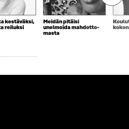
a kestäväksi,
Meidän pitäisi
Koulut
a reiluksi
unelmoida mahdotto­
kokon
masta