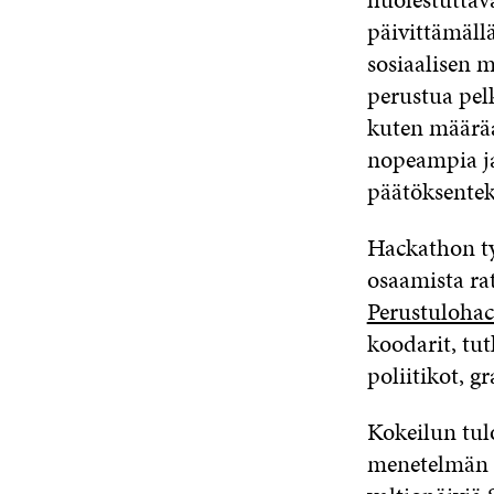
päivittämällä
sosiaalisen 
perustua pel
kuten määräaj
nopeampia ja
päätöksente
Hackathon ty
osaamista ra
Perustulohac
koodarit, tutk
poliitikot, g
Kokeilun tul
menetelmän 