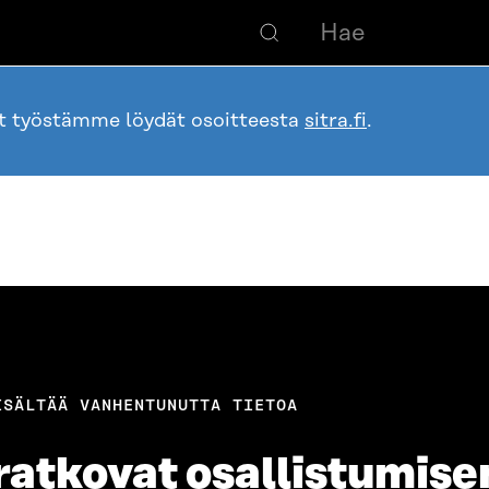
ot työstämme löydät osoitteesta
sitra.fi
.
ISÄLTÄÄ VANHENTUNUTTA TIETOA
 ratkovat osallistumise