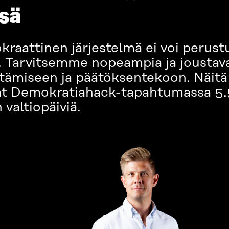
sä
kraattinen järjestelmä ei voi perus
. Tarvitsemme nopeampia ja joustav
ttämiseen ja päätöksentekoon. Näitä 
tävät Demokratiahack-tapahtumassa 5.5
valtiopäiviä.