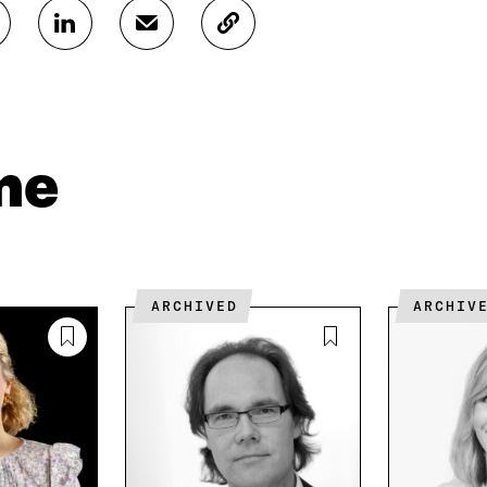
J
J
K
A
A
O
A
A
P
L
S
I
I
Ä
O
N
H
I
K
K
A
me
E
Ö
R
D
P
T
I
O
I
N
S
K
I
T
K
S
I
E
ARCHIVED
ARCHIV
S
L
L
Ä
L
I
A
A
N
V
A
L
A
V
I
U
A
N
T
U
K
U
T
K