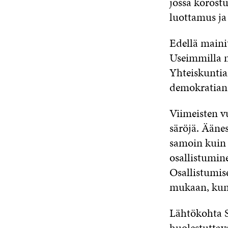
jossa korostu
luottamus ja 
Edellä maini
Useimmilla m
Yhteiskuntia
demokratian
Viimeisten v
säröjä. Äänes
samoin kuin 
osallistumin
Osallistumise
mukaan, kun 
Lähtökohta Si
huolestuttav