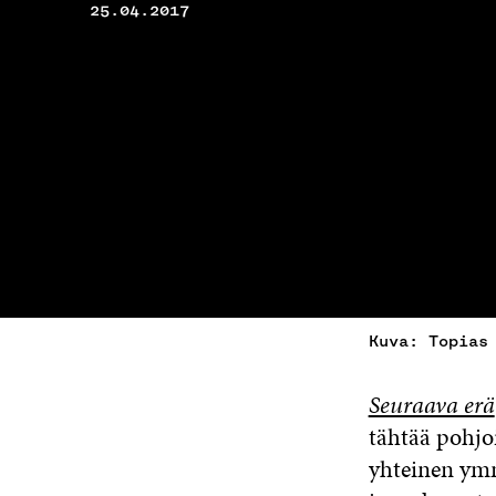
25.04.2017
Kuva: Topias
Seuraava erä
tähtää pohjo
yhteinen ymm