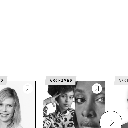
ED
ARCHIVED
AR