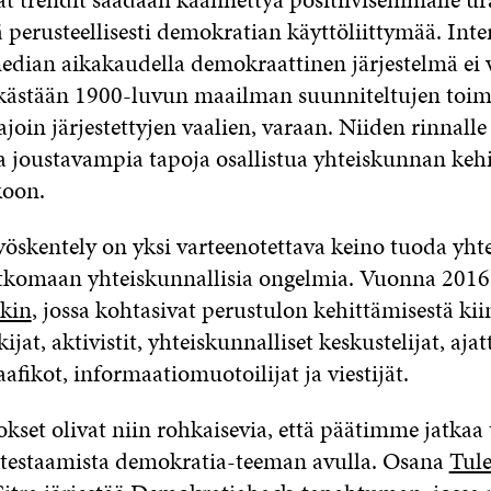
 perusteellisesti demokratian käyttöliittymää. Inte
median aikakaudella demokraattinen järjestelmä ei 
kästään 1900-luvun maailman suunniteltujen toim
oin järjestettyjen vaalien, varaan. Niiden rinnalle
 joustavampia tapoja osallistua yhteiskunnan kehi
koon.
öskentely on yksi varteenotettava keino tuoda yhte
tkomaan yhteiskunnallisia ongelmia. Vuonna 2016 S
kin
, jossa kohtasivat perustulon kehittämisestä ki
ijat, aktivistit, yhteiskunnalliset keskustelijat, ajatt
raafikot, informaatiomuotoilijat ja viestijät.
okset olivat niin rohkaisevia, että päätimme jatka
testaamista demokratia-teeman avulla. Osana
Tul