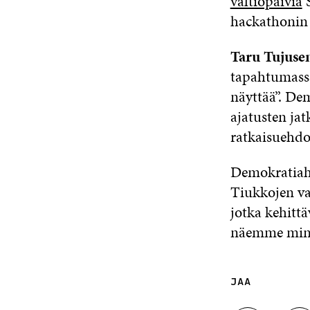
valtiopäiviä
S
hackathonin 
Taru Tujuse
tapahtumassa 
näyttää”. De
ajatusten jat
ratkaisuehdo
Demokratiaha
Tiukkojen va
jotka kehittä
näemme minkä
JAA