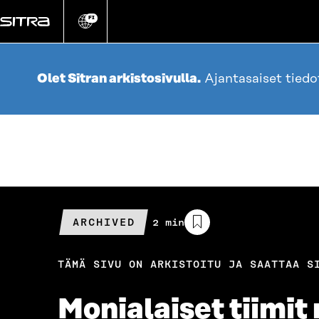
Siirry
suoraan
FI
Vaihda
sivuston
sisältöön
kieli
Olet Sitran arkistosivulla.
Ajantasaiset tied
ARCHIVED
Arvioitu
2 min
lukuaika
TÄMÄ SIVU ON ARKISTOITU JA SAATTAA S
Monialaiset tiimit