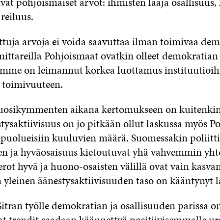
vat pohjoismaiset arvot: ihmisten laaja osallisuus,
reiluus.
ttuja arvoja ei voida saavuttaa ilman toimivaa dem
ittareilla Pohjoismaat ovatkin olleet demokratian
mme on leimannut korkea luottamus instituutioih
 toimivuuteen.
uosikymmenten aikana kertomukseen on kuitenkin
tysaktiivisuus on jo pitkään ollut laskussa myös P
puolueisiin kuuluvien määrä. Suomessakin poliitt
en ja hyväosaisuus kietoutuvat yhä vahvemmin yht
rot hyvä ja huono-osaisten välillä ovat vain kasvan
yleinen äänestysaktiivisuuden taso on kääntynyt 
tran työlle demokratian ja osallisuuden parissa on
at trendit saadaan käännettyä positiivisemmalle ura