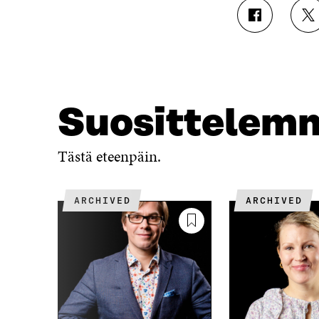
J
J
A
A
A
A
F
T
A
W
C
I
E
T
Suosittelem
B
T
O
E
O
R
Tästä eteenpäin.
K
I
I
S
S
S
ARCHIVED
ARCHIVED
S
Ä
A
A
A
V
V
A
A
U
U
T
T
U
U
U