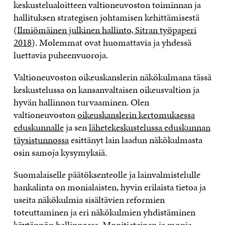
keskustelualoitteen valtioneuvoston toiminnan ja
hallituksen strategisen johtamisen kehittämisestä
(
Ilmiömäinen julkinen hallinto, Sitran työpaperi
2018
). Molemmat ovat huomattavia ja yhdessä
luettavia puheenvuoroja.
Valtioneuvoston oikeuskanslerin näkökulmana tässä
keskustelussa on kansanvaltaisen oikeusvaltion ja
hyvän hallinnon turvaaminen. Olen
valtioneuvoston
oikeuskanslerin kertomuksessa
eduskunnalle
ja sen
lähetekeskustelussa eduskunnan
täysistunnossa
esittänyt lain laadun näkökulmasta
osin samoja kysymyksiä.
Suomalaiselle päätöksenteolle ja lainvalmistelulle
hankalinta on monialaisten, hyvin erilaista tietoa ja
useita näkökulmia sisältävien reformien
toteuttaminen ja eri näkökulmien yhdistäminen
käytännön hallinnossa. Monitieteinen ja monia