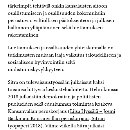
tärkeimpiä tehtäviä onkin kansalaisten aitoon
osallistumiseen ja osallisuuden kokemuksiin
perustuvan valtiollisen päätöksenteon ja julkisen
hallinnon ylläpitäminen sekä luottamuksen
rakentaminen.
Luottamuksen ja osallisuuden yhteiskunnalla on
tutkimusten mukaan laaja vaikutus taloudelliseen ja
sosiaaliseen hyvinvointiin sekä
uudistumiskyvykkyyteen.
Sitra on tulevaisuustyössään julkaissut kaksi
toisiinsa liittyvää keskustelualoitetta. Helmikuussa
2018 julkaistiin demokratian ja poliittisten
puolueiden sekä eduskunnan toimintaa koskeva
Kansanvallan peruskorjaus (
Liisa Hyssälä – Jouni
Backman: Kansanvallan peruskorjaus, Sitran
työpaperi 2018
). Viime viikolla Sitra julkaisi