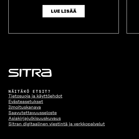
LUE LISÄÄ
NÄITÄKÖ ETSIT?
Tietosuoja ja käyttöehdot
Evästeasetukset
Ilmoituskanava
Saavutettavuusseloste
Asiakirjajulkisuuskuvaus
Sitran digitaalinen viestintä ja verkkopalvelut