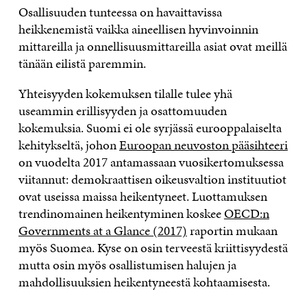
Osallisuuden tunteessa on havaittavissa
heikkenemistä vaikka aineellisen hyvinvoinnin
mittareilla ja onnellisuusmittareilla asiat ovat meillä
tänään eilistä paremmin.
Yhteisyyden kokemuksen tilalle tulee yhä
useammin erillisyyden ja osattomuuden
kokemuksia. Suomi ei ole syrjässä eurooppalaiselta
kehitykseltä, johon
Euroopan neuvoston pääsihteeri
on vuodelta 2017 antamassaan vuosikertomuksessa
viitannut: demokraattisen oikeusvaltion instituutiot
ovat useissa maissa heikentyneet. Luottamuksen
trendinomainen heikentyminen koskee
OECD:n
Governments at a Glance (2017)
raportin mukaan
myös Suomea. Kyse on osin terveestä kriittisyydestä
mutta osin myös osallistumisen halujen ja
mahdollisuuksien heikentyneestä kohtaamisesta.