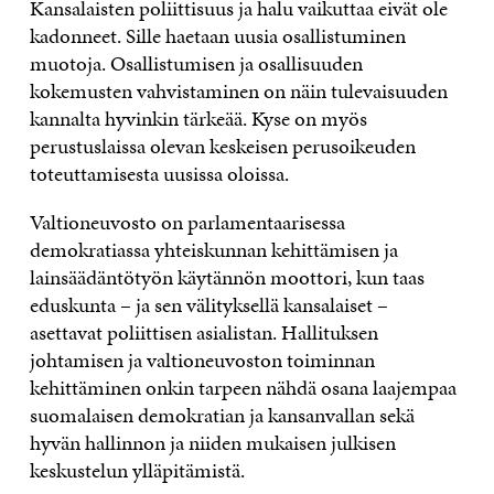
Kansalaisten poliittisuus ja halu vaikuttaa eivät ole
kadonneet. Sille haetaan uusia osallistuminen
muotoja. Osallistumisen ja osallisuuden
kokemusten vahvistaminen on näin tulevaisuuden
kannalta hyvinkin tärkeää. Kyse on myös
perustuslaissa olevan keskeisen perusoikeuden
toteuttamisesta uusissa oloissa.
Valtioneuvosto on parlamentaarisessa
demokratiassa yhteiskunnan kehittämisen ja
lainsäädäntötyön käytännön moottori, kun taas
eduskunta – ja sen välityksellä kansalaiset –
asettavat poliittisen asialistan. Hallituksen
johtamisen ja valtioneuvoston toiminnan
kehittäminen onkin tarpeen nähdä osana laajempaa
suomalaisen demokratian ja kansanvallan sekä
hyvän hallinnon ja niiden mukaisen julkisen
keskustelun ylläpitämistä.