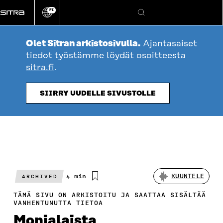
Siirry
FI
suoraan
Vaihda
Hae
sivuston
sisältöön
kieli
Olet Sitran arkistosivulla.
Ajantasaiset
tiedot työstämme löydät osoitteesta
sitra.fi
.
SIIRRY UUDELLE SIVUSTOLLE
Arvioitu
4 min
KUUNTELE
ARCHIVED
lukuaika
TÄMÄ SIVU ON ARKISTOITU JA SAATTAA SISÄLTÄÄ
VANHENTUNUTTA TIETOA
Monialaista