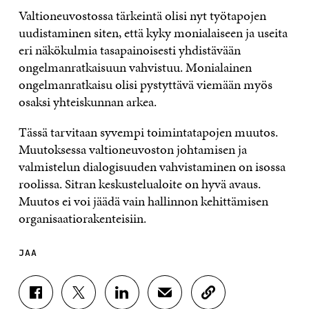
Valtioneuvostossa tärkeintä olisi nyt työtapojen
uudistaminen siten, että kyky monialaiseen ja useita
eri näkökulmia tasapainoisesti yhdistävään
ongelmanratkaisuun vahvistuu. Monialainen
ongelmanratkaisu olisi pystyttävä viemään myös
osaksi yhteiskunnan arkea.
Tässä tarvitaan syvempi toimintatapojen muutos.
Muutoksessa valtioneuvoston johtamisen ja
valmistelun dialogisuuden vahvistaminen on isossa
roolissa. Sitran keskustelualoite on hyvä avaus.
Muutos ei voi jäädä vain hallinnon kehittämisen
organisaatiorakenteisiin.
JAA
J
J
J
J
K