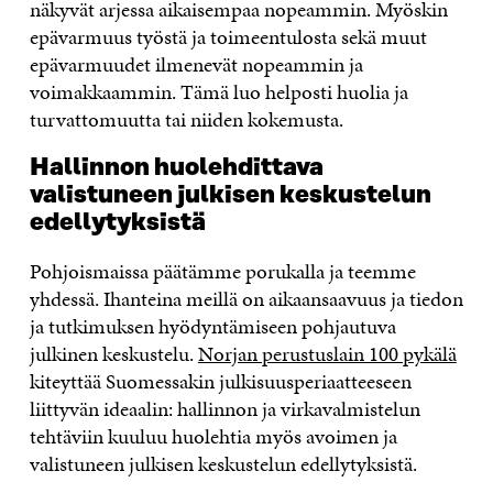
näkyvät arjessa aikaisempaa nopeammin. Myöskin
epävarmuus työstä ja toimeentulosta sekä muut
epävarmuudet ilmenevät nopeammin ja
voimakkaammin. Tämä luo helposti huolia ja
turvattomuutta tai niiden kokemusta.
Hallinnon huolehdittava
valistuneen julkisen keskustelun
edellytyksistä
Pohjoismaissa päätämme porukalla ja teemme
yhdessä. Ihanteina meillä on aikaansaavuus ja tiedon
ja tutkimuksen hyödyntämiseen pohjautuva
julkinen keskustelu.
Norjan perustuslain 100 pykälä
kiteyttää Suomessakin julkisuusperiaatteeseen
liittyvän ideaalin: hallinnon ja virkavalmistelun
tehtäviin kuuluu huolehtia myös avoimen ja
valistuneen julkisen keskustelun edellytyksistä.