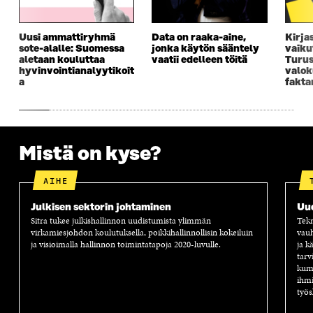
S
S
S
E
S
A
S
S
A
I
A
S
Uusi ammattiryhmä
Data on raaka-aine,
Kirja
I
K
I
A
sote-alalle: Suomessa
jonka käytön sääntely
vaiku
K
K
K
I
aletaan kouluttaa
vaatii edelleen töitä
Turus
K
U
K
K
hyvinvointianalyytikoit
valok
U
N
U
K
a
fakta
N
A
N
U
A
S
A
N
S
S
S
A
S
A
S
S
A
A
S
Mistä on kyse?
A
AIHE
Julkisen sektorin johtaminen
Uu
Sitra tukee julkishallinnon uudistumista ylimmän
Tekn
virkamiesjohdon koulutuksella, poikkihallinnollisin kokeiluin
vauh
ja visioimalla hallinnon toimintatapoja 2020-luvulle.
ja k
tarv
kump
ihmi
työs