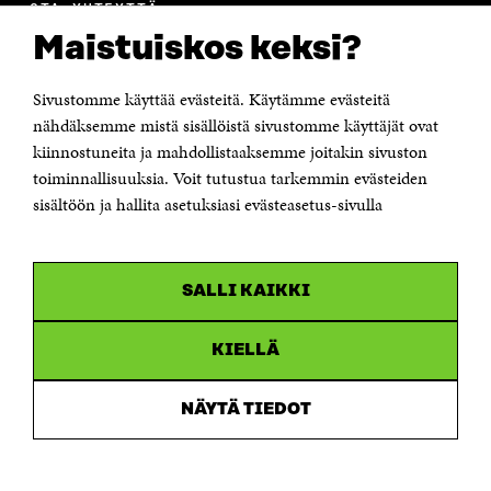
OTA YHTEYTTÄ
Suomen itsenäisyyden juhlarahasto Sitra
Maistuiskos keksi?
Itämerenkatu 11-13, PL 160,
00181 Helsinki
Sivustomme käyttää evästeitä. Käytämme evästeitä
Puhelin +358 294 618 991
Sähköpostiosoite
nähdäksemme mistä sisällöistä sivustomme käyttäjät ovat
etunimi.sukunimi@sitra.fi tai sitra@sitra.fi
kiinnostuneita ja mahdollistaaksemme joitakin sivuston
toiminnallisuuksia. Voit tutustua tarkemmin evästeiden
Saapumisohjeet
sisältöön ja hallita asetuksiasi evästeasetus-sivulla
Y-tunnus 0202132-3
OLEMME NÄISSÄ SOMEISSA
SALLI KAIKKI
Facebook
Avautuu
uudessa
Linkedin
ikkunassa
KIELLÄ
Avautuu
uudessa
Youtube
ikkunassa
Avautuu
NÄYTÄ TIEDOT
uudessa
Instagram
ikkunassa
Avautuu
uudessa
ikkunassa