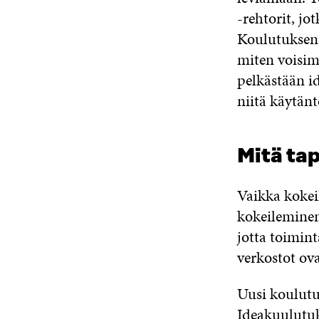
-rehtorit, j
Koulutuksen 
miten voisim
pelkästään i
niitä käytän
Mitä ta
Vaikka kokei
kokeileminen(
jotta toimint
verkostot ov
Uusi koulut
Ideakuulutu