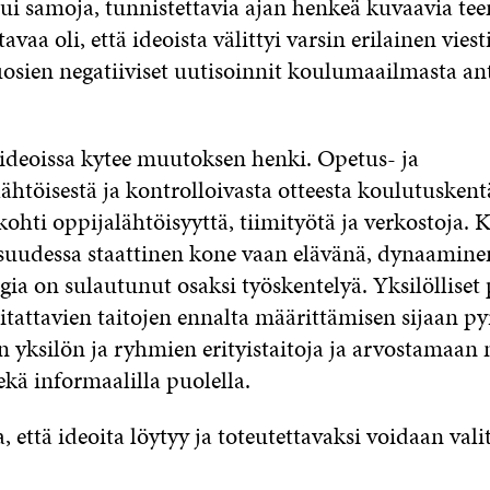
tui samoja, tunnistettavia ajan henkeä kuvaavia te
avaa oli, että ideoista välittyi varsin erilainen viest
uosien negatiiviset uutisoinnit koulumaailmasta ant
ä ideoissa kytee muutoksen henki. Opetus- ja
lähtöisestä ja kontrolloivasta otteesta koulutuskent
ohti oppijalähtöisyyttä, tiimityötä ja verkostoja. 
aisuudessa staattinen kone vaan elävänä, dynaamine
gia on sulautunut osaksi työskentelyä. Yksilölliset
itattavien taitojen ennalta määrittämisen sijaan py
 yksilön ja ryhmien erityistaitoja ja arvostamaan n
ekä informaalilla puolella.
että ideoita löytyy ja toteutettavaksi voidaan vali