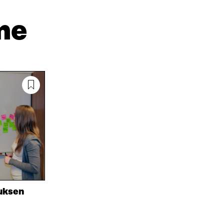
D
P
T
I
O
I
me
N
S
K
I
T
K
S
I
E
S
L
L
Ä
L
I
A
A
N
V
A
L
A
V
I
U
A
N
T
U
K
U
T
K
U
U
I
U
U
U
U
D
U
E
D
S
E
uksen
S
S
A
S
I
A