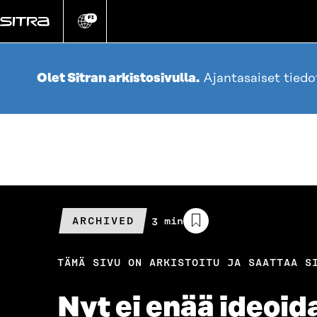
Siirry
suoraan
FI
Vaihda
sivuston
sisältöön
kieli
Olet Sitran arkistosivulla.
Ajantasaiset tied
ARCHIVED
Arvioitu
3 min
lukuaika
TÄMÄ SIVU ON ARKISTOITU JA SAATTAA S
Nyt ei enää ideoid