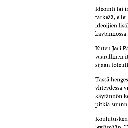
Ideointi tai 
tärkeää, elle
ideoijien lisä
käytännössä.
Kuten
Jari P
vaarallinen i
sijaan toteut
Tässä henges
yhteydessä v
käytännön kok
pitkiä suunni
Koulutuskentä
leviämään. T