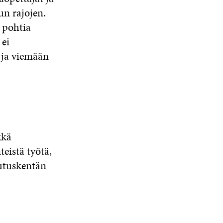
un rajojen.
 pohtia
ei
 ja viemään
kkä
eistä työtä,
lutuskentän