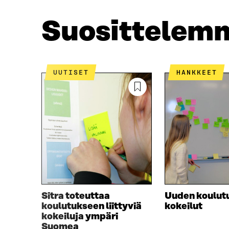
O
E
O
R
Suosittelem
K
I
I
S
S
S
S
Ä
A
A
UUTISET
HANKKEET
A
V
V
A
A
U
U
T
T
U
U
U
U
U
U
U
U
D
D
E
E
S
S
S
Sitra toteuttaa
Uuden koulut
S
A
koulutukseen liittyviä
kokeilut
A
I
kokeiluja ympäri
I
K
Suomea