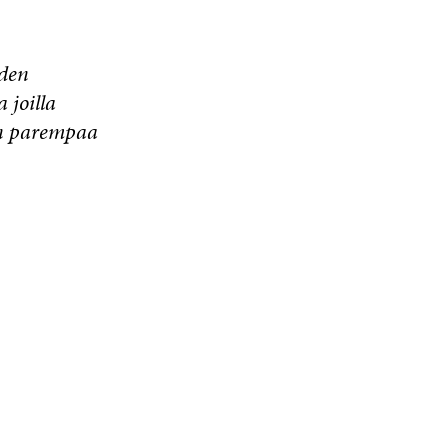
uden
 joilla
en parempaa