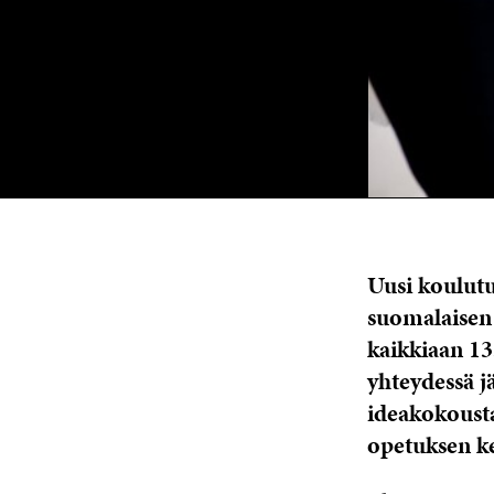
Uusi koulutu
suomalaisen 
kaikkiaan 13
yhteydessä j
ideakokousta
opetuksen ke