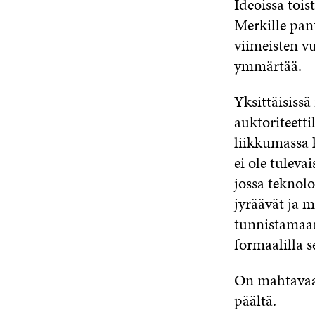
Ideoissa tois
Merkille pant
viimeisten v
ymmärtää.
Yksittäisiss
auktoriteetti
liikkumassa k
ei ole tulev
jossa teknolo
jyräävät ja m
tunnistamaan
formaalilla s
On mahtavaa, 
päältä.