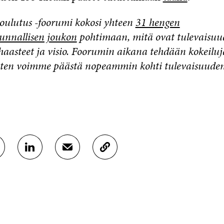
koulutus -foorumi kokosi yhteen
31 hengen
kunnallisen joukon
pohtimaan, mitä ovat tulevaisu
aasteet ja visio. Foorumin aikana tehdään kokeiluja
iten voimme päästä nopeammin kohti tulevaisuud
J
J
K
A
A
O
A
A
P
L
S
I
I
Ä
O
N
H
I
K
K
A
E
Ö
R