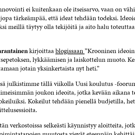
innovointi ei kuitenkaan ole itseisarvo, vaan on väh
i jopa tärkeämpää, että ideat tehdään todeksi. Ideoi
ksi meillä täytyy olla tekijöitä ja aito halu toteuttaa
arantainen
kirjoittaa
blogissaan
”Krooninen ideoin
tsepetoksen, lykkäämisen ja laiskottelun muoto. Ke
tamaan jotain yksinkertaista nyt heti.”
sä julkistimme tällä viikolla Uusi koulutus -fooru
iimeisimmän joukon ideoita, jotka kevään aikana t
eiluiksi. Kokeilut tehdään pienellä budjetilla, het
ttelusessioita.
n verkostoissa selkeästi käynnistyy aloitteita, jotk
oimintatapojen muutosta vievät eteenpäin kehittäjä