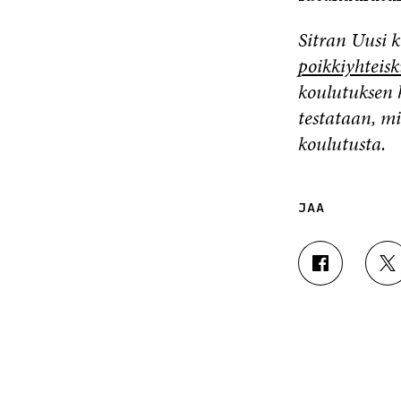
Sitran Uusi 
poikkiyhteis
koulutuksen h
testataan, m
koulutusta.
JAA
J
J
A
A
A
A
F
T
A
W
C
I
E
T
B
T