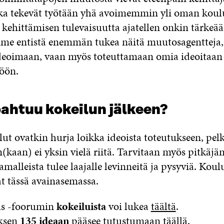
otka tekevät työtään yhä avoimemmin yli oman koul
kehittämisen tulevaisuutta ajatellen onkin tärkeää
me entistä enemmän tukea näitä muutosagentteja, 
deoimaan, vaan myös toteuttamaan omia ideoitaan
töön.
pahtuu kokeilun jälkeen?
lut ovatkin hurja loikka ideoista toteutukseen, pel
kaan) ei yksin vielä riitä. Tarvitaan myös pitkäjänt
amalleista tulee laajalle levinneitä ja pysyviä. Kou
at tässä avainasemassa.
us -foorumin
kokeiluista
voi lukea
täältä
.
ksen
135 ideaan
pääsee tutustumaan
täällä
.