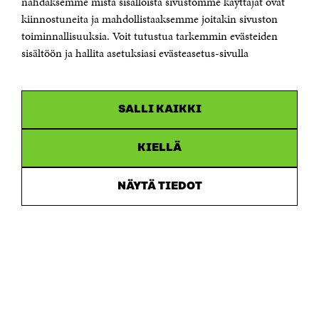
nähdäksemme mistä sisällöistä sivustomme käyttäjät ovat
etunimi.sukunimi@sitra.fi tai sitra@sitra.fi
kiinnostuneita ja mahdollistaaksemme joitakin sivuston
toiminnallisuuksia. Voit tutustua tarkemmin evästeiden
Saapumisohjeet
sisältöön ja hallita asetuksiasi evästeasetus-sivulla
Y-tunnus 0202132-3
OLEMME NÄISSÄ SOMEISSA
SALLI KAIKKI
Facebook
Avautuu
uudessa
Linkedin
ikkunassa
KIELLÄ
Avautuu
uudessa
Youtube
ikkunassa
Avautuu
NÄYTÄ TIEDOT
uudessa
Instagram
ikkunassa
Avautuu
uudessa
ikkunassa