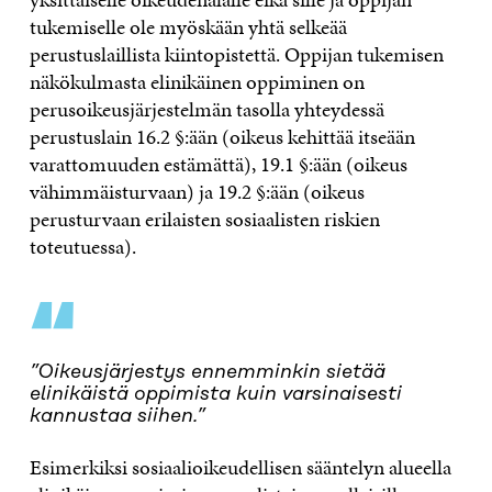
tukemiselle ole myöskään yhtä selkeää
perustuslaillista kiintopistettä. Oppijan tukemisen
näkökulmasta elinikäinen oppiminen on
perusoikeusjärjestelmän tasolla yhteydessä
perustuslain 16.2 §:ään (oikeus kehittää itseään
varattomuuden estämättä), 19.1 §:ään (oikeus
vähimmäisturvaan) ja 19.2 §:ään (oikeus
perusturvaan erilaisten sosiaalisten riskien
toteutuessa).
“
”Oikeusjärjestys ennemminkin sietää
elinikäistä oppimista kuin varsinaisesti
kannustaa siihen.”
Esimerkiksi sosiaalioikeudellisen sääntelyn alueella