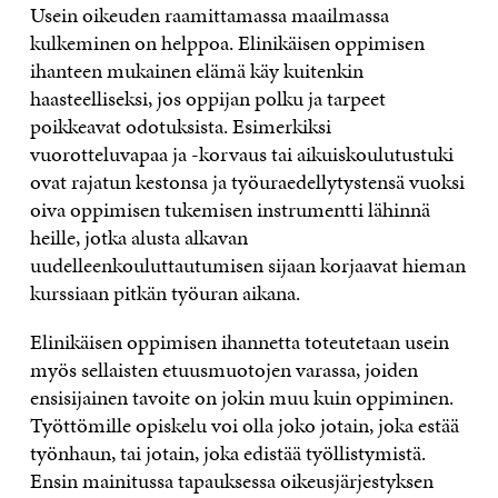
Usein oikeuden raamittamassa maailmassa
kulkeminen on helppoa. Elinikäisen oppimisen
ihanteen mukainen elämä käy kuitenkin
haasteelliseksi, jos oppijan polku ja tarpeet
poikkeavat odotuksista. Esimerkiksi
vuorotteluvapaa ja -korvaus tai aikuiskoulutustuki
ovat rajatun kestonsa ja työuraedellytystensä vuoksi
oiva oppimisen tukemisen instrumentti lähinnä
heille, jotka alusta alkavan
uudelleenkouluttautumisen sijaan korjaavat hieman
kurssiaan pitkän työuran aikana.
Elinikäisen oppimisen ihannetta toteutetaan usein
myös sellaisten etuusmuotojen varassa, joiden
ensisijainen tavoite on jokin muu kuin oppiminen.
Työttömille opiskelu voi olla joko jotain, joka estää
työnhaun, tai jotain, joka edistää työllistymistä.
Ensin mainitussa tapauksessa oikeusjärjestyksen