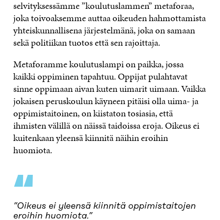
selvityksessämme ”koulutuslammen” metaforaa,
joka toivoaksemme auttaa oikeuden hahmottamista
yhteiskunnallisena järjestelmänä, joka on samaan
sekä politiikan tuotos että sen rajoittaja.
Metaforamme koulutuslampi on paikka, jossa
kaikki oppiminen tapahtuu. Oppijat pulahtavat
sinne oppimaan aivan kuten uimarit uimaan. Vaikka
jokaisen peruskoulun käyneen pitäisi olla uima- ja
oppimistaitoinen, on kiistaton tosiasia, että
ihmisten välillä on näissä taidoissa eroja. Oikeus ei
kuitenkaan yleensä kiinnitä näihin eroihin
huomiota.
“
”Oikeus ei yleensä kiinnitä oppimistaitojen
eroihin huomiota.”