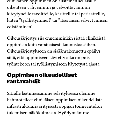
elinikäinen oppiminen on alisteinen sellaisille
oikeuteen vahvemmin ja velvoittavammin
kiteytyneille tavoitteille, käsitteille tai periaatteille,
kuten ”työllistyminen” tai ”itsenäisen selviytymisen
edistäminen”.
Oikeusjärjestys siis ennemminkin sietää elinikäistä
oppimista kuin varsinaisesti kannustaa siihen.
Oikeusjärjestykseen on sisäänrakennettu epäilys
siitä, että oppimiseen käytetty aika on pois
työntekoon tai työllistymiseen käytetystä ajasta.
Oppimisen oikeudelliset
rantavahdit
Sitralle laatimassamme selvityksessä olemme
hahmotelleet elinikäisen oppimisen oikeudellista
infrastruktuuria erityisesti oppijan toimeentulon
tukemisen näkökulmasta. Hyödynnämme