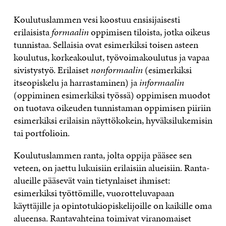
Koulutuslammen vesi koostuu ensisijaisesti
erilaisista
formaalin
oppimisen tiloista, jotka oikeus
tunnistaa. Sellaisia ovat esimerkiksi toisen asteen
koulutus, korkeakoulut, työvoimakoulutus ja vapaa
sivistystyö. Erilaiset
nonformaalin
(esimerkiksi
itseopiskelu ja harrastaminen) ja
informaalin
(oppiminen esimerkiksi työssä) oppimisen muodot
on tuotava oikeuden tunnistaman oppimisen piiriin
esimerkiksi erilaisin näyttökokein, hyväksilukemisin
tai portfolioin.
Koulutuslammen ranta, jolta oppija pääsee sen
veteen, on jaettu lukuisiin erilaisiin alueisiin. Ranta-
alueille pääsevät vain tietynlaiset ihmiset:
esimerkiksi työttömille, vuorotteluvapaan
käyttäjille ja opintotukiopiskelijoille on kaikille oma
alueensa. Rantavahteina toimivat viranomaiset