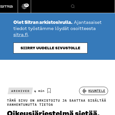
Siirry
FI
suoraan
Vaihda
Hae
sivuston
sisältöön
kieli
Olet Sitran arkistosivulla.
Ajantasaiset
tiedot työstämme löydät osoitteesta
sitra.fi
.
SIIRRY UUDELLE SIVUSTOLLE
Arvioitu
4 min
KUUNTELE
ARCHIVED
lukuaika
TÄMÄ SIVU ON ARKISTOITU JA SAATTAA SISÄLTÄÄ
VANHENTUNUTTA TIETOA
Oikeusjärjestelmä sietää,