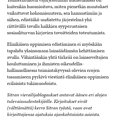
kuitenkin huomioitava, miten pienetkin muutokset
vaikuttavat kokonaisuuteen, sen kannustimiin ja
siihen, edistääkö uudistettu järjestelmä yhä
riittävällä tavalla kaikkien syyperustaisen
sosiaaliturvan kirjavien tavoitteiden toteutumista.
Elinikäisen oppimisen edistäminen ei myöskään
tapahdu yksinomaan lainsäädännön kehittämisen
avulla. Vähintäänkin yhtä tärkeää on lainsoveltajien
kouluttaminen ja ihmisten oikeudellis-
hallinnollisessa toimintakyvyssä olevien erojen
tasaamiseen pyrkivä viestintä elinikäisen oppimisen
erilaisista tukimuodoista.
Sitran vierailijablogaukset antavat äänen eri alojen
tulevaisuudentekijöille. Kirjoitukset eivät
(välttämättä) kerro Sitran työstä, vaan ovat
kirjoittajiensa ajatuksia ajankohtaisista asioista.