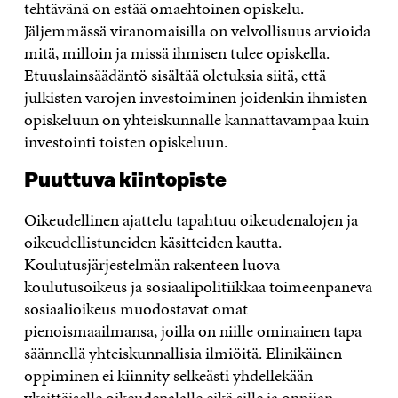
tehtävänä on estää omaehtoinen opiskelu.
Jäljemmässä viranomaisilla on velvollisuus arvioida
mitä, milloin ja missä ihmisen tulee opiskella.
Etuuslainsäädäntö sisältää oletuksia siitä, että
julkisten varojen investoiminen joidenkin ihmisten
opiskeluun on yhteiskunnalle kannattavampaa kuin
investointi toisten opiskeluun.
Puuttuva kiintopiste
Oikeudellinen ajattelu tapahtuu oikeudenalojen ja
oikeudellistuneiden käsitteiden kautta.
Koulutusjärjestelmän rakenteen luova
koulutusoikeus ja sosiaalipolitiikkaa toimeenpaneva
sosiaalioikeus muodostavat omat
pienoismaailmansa, joilla on niille ominainen tapa
säännellä yhteiskunnallisia ilmiöitä. Elinikäinen
oppiminen ei kiinnity selkeästi yhdellekään
yksittäiselle oikeudenalalle eikä sille ja oppijan