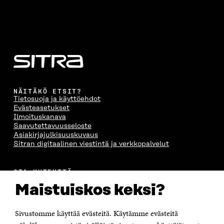
A
S
A
N
S
S
S
A
S
A
S
S
A
A
S
A
NÄITÄKÖ ETSIT?
Tietosuoja ja käyttöehdot
Evästeasetukset
Ilmoituskanava
Saavutettavuusseloste
Asiakirjajulkisuuskuvaus
Sitran digitaalinen viestintä ja verkkopalvelut
OTA YHTEYTTÄ
Suomen itsenäisyyden juhlarahasto Sitra
Maistuiskos keksi?
Itämerenkatu 11-13, PL 160,
00181 Helsinki
Sivustomme käyttää evästeitä. Käytämme evästeitä
Puhelin +358 294 618 991
Sähköpostiosoite