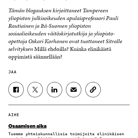
Tämän blogauksen kirjoittaneet Tampereen
yliopiston julkisoikeuden apulaisprofessori Pauli
Rautiainen ja Itä-Suomen yliopiston
sosiaalioikeuden väitöskirjatutkija ja yliopisto-
opettaja Oskari Korhonen ovat tuottaneet Sitralle
selvityksen
Millä ehdoilla? Kuinka elinikäistä
oppimistä säännellään?
JAA
J
J
J
J
K
A
A
A
A
O
A
A
A
A
P
F
T
L
S
I
A
W
I
Ä
O
AIHE
C
I
N
H
I
E
T
K
K
A
Osaamisen aika
B
T
E
Ö
R
Tuemme yhteiskunnallisia toimijoita elinikäisen
O
E
D
P
T