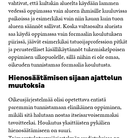
vahtivat, että kultakin alueelta käydään lammen
vedessä oppimassa vain alueen ihmisille kuuluvissa
paikoissa ja esimerkiksi vain niin kauan kuin tuon
alueen säännöt sallivat. Koska valtaosalta alueista
saa käydä oppimassa vain formaalin koulutuksen
piirissä, jäävät esimerkiksi tatuoijaprofession pitkät
ja perusteelliset kisällikäytännöt tukemiskelpoisen
oppimisen ulkopuolelle, sillä niihin ei ole omaa,
oikeuden tunnistamaa formaalia koulutusta.
Hienosäätämisen sijaan ajattelun
muutoksia
Oikeusjärjestelmää olisi opetettava entistä
paremmin tunnistamaan elinikäinen oppiminen,
mikäli sitä halutaan nostaa itseisarvoisemmaksi
tavoitteeksi. Houkutus yksittäisten pykälien
hienosäätämiseen on suuri.
Toimeentuloturvajärjestelmän uudistuksissa on