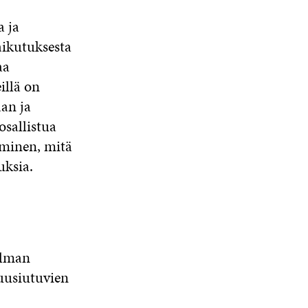
a ja
vaikutuksesta
aa
illä on
an ja
osallistua
iminen, mitä
uksia.
ilman
 uusiutuvien