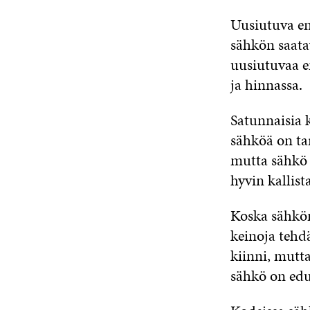
Uusiutuva ene
sähkön saat
uusiutuvaa e
ja hinnassa.
Satunnaisia 
sähköä on ta
mutta sähkö 
hyvin kallista
Koska sähkön
keinoja tehd
kiinni, mutta
sähkö on edu