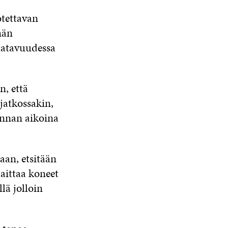
otettavan
män
aatavuudessa
n, että
jatkossakin,
onnan aikoina
aan, etsitään
aittaa koneet
lä jolloin