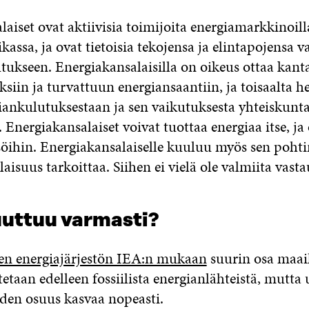
aiset ovat aktiivisia toimijoita energiamarkkinoill
ikassa, ja ovat tietoisia tekojensa ja elintapojensa 
tukseen. Energiakansalaisilla on oikeus ottaa kant
siin ja turvattuun energiansaantiin, ja toisaalta he
iankulutuksestaan ja sen vaikutuksesta yhteiskunta
Energiakansalaiset voivat tuottaa energiaa itse, ja 
söihin. Energiakansalaiselle kuuluu myös sen poht
aisuus tarkoittaa. Siihen ei vielä ole valmiita vasta
uttuu varmasti?
en energiajärjestön IEA:n mukaan
suurin osa maa
etaan edelleen fossiilista energianlähteistä, mutta
iden osuus kasvaa nopeasti.