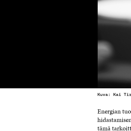
Kuva: Kai Ti
Energian tuo
hidastamisen
tämä tarkoitt