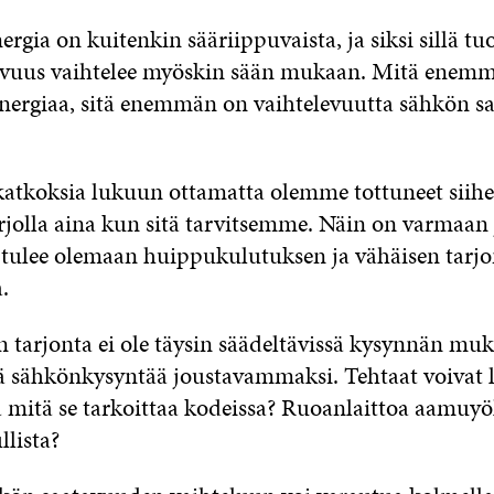
rgia on kuitenkin sääriippuvaista, ja siksi sillä tu
avuus vaihtelee myöskin sään mukaan. Mitä enem
nergiaa, sitä enemmän on vaihtelevuutta sähkön s
katkoksia lukuun ottamatta olemme tottuneet siihe
rjolla aina kun sitä tarvitsemme. Näin on varmaan 
tulee olemaan huippukulutuksen ja vähäisen tarj
.
 tarjonta ei ole täysin säädeltävissä kysynnän muk
ä sähkönkysyntää joustavammaksi. Tehtaat voivat l
 mitä se tarkoittaa kodeissa? Ruoanlaittoa aamuyöl
llista?