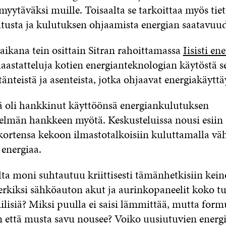
myytäväksi muille. Toisaalta se tarkoittaa myös ti
tusta ja kulutuksen ohjaamista energian saatavu
aikana tein osittain Sitran rahoittamassa
Iisisti en
aastatteluja kotien energianteknologian käytöstä s
tänteistä ja asenteista, jotka ohjaavat energiakäytt
ä oli hankkinut käyttöönsä energiankulutuksen
telmän hankkeen myötä. Keskusteluissa nousi esiin
kortensa kekoon ilmastotalkoisiin kuluttamalla v
energiaa.
ta moni suhtautuu kriittisesti tämänhetkisiin kein
rkiksi sähköauton akut ja aurinkopaneelit koko t
ilisiä? Miksi puulla ei saisi lämmittää, mutta form
in että musta savu nousee? Voiko uusiutuvien energ