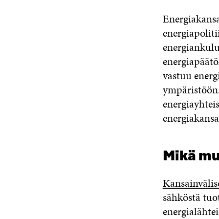
Energiakansal
energiapoliti
energiankulu
energiapäätök
vastuu energ
ympäristöön. 
energiayhtei
energiakansal
Mikä mu
Kansainvälis
sähköstä tuot
energialähte