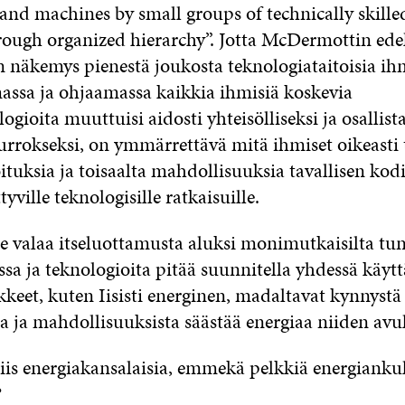
 and machines by small groups of technically skill
rough organized hierarchy”. Jotta McDermottin edel
n näkemys pienestä joukosta teknologiataitoisia ih
assa ja ohjaamassa kaikkia ihmisiä koskevia
ogioita muuttuisi aidosti yhteisölliseksi ja osallist
rrokseksi, on ymmärrettävä mitä ihmiset oikeasti 
oituksia ja toisaalta mahdollisuuksia tavallisen kod
tyville teknologisille ratkaisuille.
ee valaa itseluottamusta aluksi monimutkaisilta tu
ssa ja teknologioita pitää suunnitella yhdessä käytt
keet, kuten Iisisti energinen, madaltavat kynnystä 
a ja mahdollisuuksista säästää energiaa niiden avul
iis energiakansalaisia, emmekä pelkkiä energiankul
?