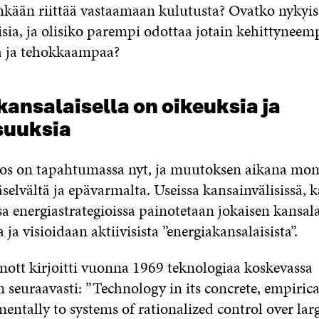
nkään riittää vastaamaan kulutusta? Ovatko nykyise
isia, ja olisiko parempi odottaa jotain kehittyneem
a ja tehokkaampaa?
ansalaisella on oikeuksia ja
suuksia
s on tapahtumassa nyt, ja muutoksen aikana moni
selvältä ja epävarmalta. Useissa kansainvälisissä, k
ssa energiastrategioissa painotetaan jokaisen kansal
 ja visioidaan aktiivisista ”energiakansalaisista”.
tt kirjoitti vuonna 1969 teknologiaa koskevassa
n seuraavasti: ”Technology in its concrete, empiri
entally to systems of rationalized control over lar