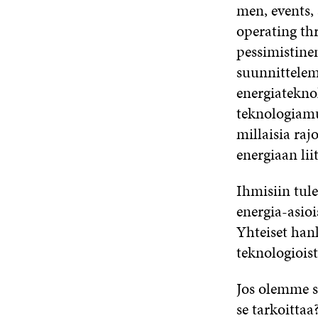
men, events,
operating th
pessimistine
suunnittelem
energiateknol
teknologiamu
millaisia raj
energiaan liit
Ihmisiin tul
energia-asioi
Yhteiset hank
teknologioist
Jos olemme s
se tarkoittaa