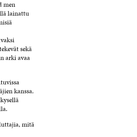
ed men
lä lainattu
misiä
avaksi
tekevät sekä
in arki avaa
ntuvissa
äjien kanssa.
kysellä
la.
uttajia, mitä