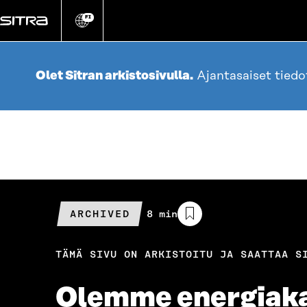
Siirry
suoraan
FI
Vaihda
sivuston
sisältöön
kieli
Olet Sitran arkistosivulla.
Ajantasaiset tied
ARCHIVED
Arvioitu
8 min
lukuaika
TÄMÄ SIVU ON ARKISTOITU JA SAATTAA S
Olemme energiakan