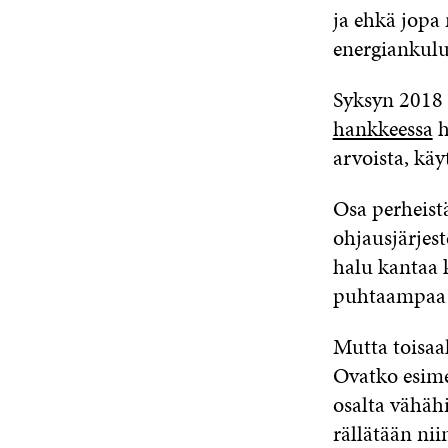
ja ehkä jopa 
energiankulu
Syksyn 2018 
hankkeessa
h
arvoista, käy
Osa perheist
ohjausjärjes
halu kantaa 
puhtaampaa 
Mutta toisaal
Ovatko esime
osalta vähähi
rällätään ni