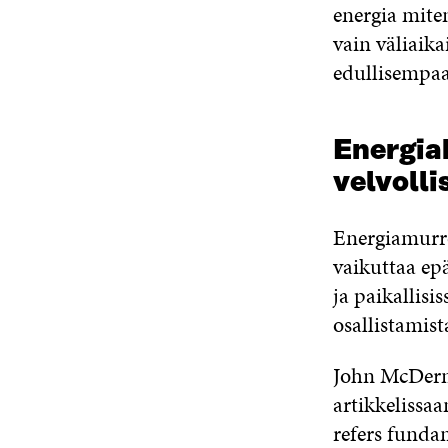
energia mite
vain väliaika
edullisempa
Energiak
velvolli
Energiamurro
vaikuttaa epä
ja paikallisi
osallistamista
John McDermo
artikkelissaa
refers fundam