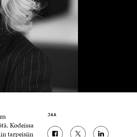
en
JAA
tä. Kodeissa
in tarpeisiin
J
J
J