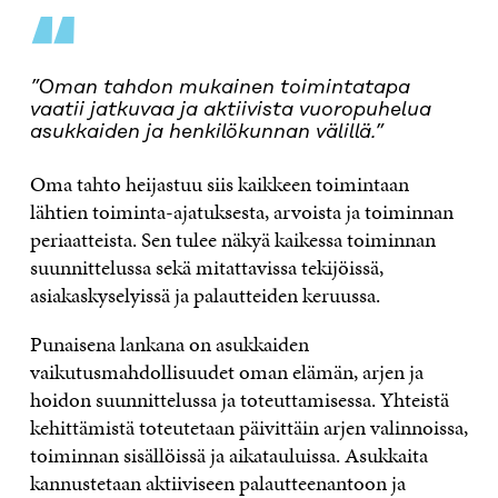
“
”Oman tahdon mukainen toimintatapa
vaatii jatkuvaa ja aktiivista vuoropuhelua
asukkaiden ja henkilökunnan välillä.”
Oma tahto heijastuu siis kaikkeen toimintaan
lähtien toiminta-ajatuksesta, arvoista ja toiminnan
periaatteista. Sen tulee näkyä kaikessa toiminnan
suunnittelussa sekä mitattavissa tekijöissä,
asiakaskyselyissä ja palautteiden keruussa.
Punaisena lankana on asukkaiden
vaikutusmahdollisuudet oman elämän, arjen ja
hoidon suunnittelussa ja toteuttamisessa. Yhteistä
kehittämistä toteutetaan päivittäin arjen valinnoissa,
toiminnan sisällöissä ja aikatauluissa. Asukkaita
kannustetaan aktiiviseen palautteenantoon ja