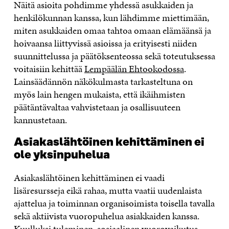
Näitä asioita pohdimme yhdessä asukkaiden ja
henkilökunnan kanssa, kun lähdimme miettimään,
miten asukkaiden omaa tahtoa omaan elämäänsä ja
hoivaansa liittyvissä asioissa ja erityisesti niiden
suunnittelussa ja päätöksenteossa sekä toteutuksessa
voitaisiin kehittää
Lempäälän Ehtookodossa
.
Lainsäädännön näkökulmasta tarkasteltuna on
myös lain hengen mukaista, että ikäihmisten
päätäntävaltaa vahvistetaan ja osallisuuteen
kannustetaan.
Asiakaslähtöinen kehittäminen ei
ole yksinpuhelua
Asiakaslähtöinen kehittäminen ei vaadi
lisäresursseja eikä rahaa, mutta vaatii uudenlaista
ajattelua ja toiminnan organisoimista toisella tavalla
sekä aktiivista vuoropuhelua asiakkaiden kanssa.
Kuulluksi tuleminen, sosiaalinen vuorovaikutus,