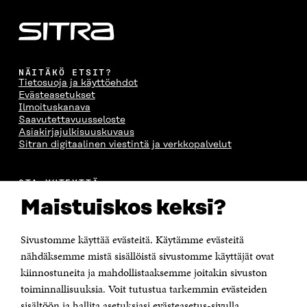
NÄITÄKÖ ETSIT?
Tietosuoja ja käyttöehdot
Evästeasetukset
Ilmoituskanava
Saavutettavuusseloste
Asiakirjajulkisuuskuvaus
Sitran digitaalinen viestintä ja verkkopalvelut
OTA YHTEYTTÄ
Suomen itsenäisyyden juhlarahasto Sitra
Maistuiskos keksi?
Itämerenkatu 11-13, PL 160,
00181 Helsinki
Sivustomme käyttää evästeitä. Käytämme evästeitä
Puhelin +358 294 618 991
Sähköpostiosoite
nähdäksemme mistä sisällöistä sivustomme käyttäjät ovat
etunimi.sukunimi@sitra.fi tai sitra@sitra.fi
kiinnostuneita ja mahdollistaaksemme joitakin sivuston
toiminnallisuuksia. Voit tutustua tarkemmin evästeiden
Saapumisohjeet
sisältöön ja hallita asetuksiasi evästeasetus-sivulla