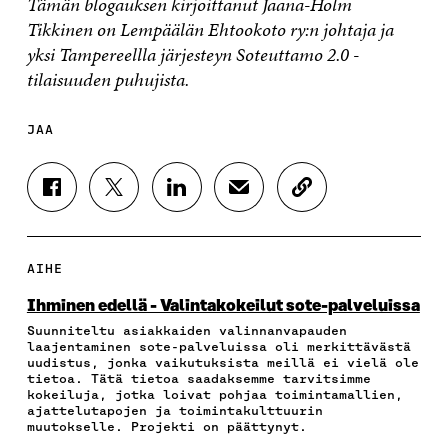
Tämän blogauksen kirjoittanut Jaana-Holm
Tikkinen on Lempäälän Ehtookoto ry:n johtaja ja
yksi Tampereellla järjesteyn Soteuttamo 2.0 -
tilaisuuden puhujista.
JAA
J
J
J
J
K
A
A
A
A
O
A
A
A
A
P
F
T
L
S
I
A
W
I
Ä
O
AIHE
C
I
N
H
I
E
T
K
K
A
Ihminen edellä - Valintakokeilut sote-palveluissa
B
T
E
Ö
R
Suunniteltu asiakkaiden valinnanvapauden
O
E
D
P
T
laajentaminen sote-palveluissa oli merkittävästä
O
R
I
O
I
uudistus, jonka vaikutuksista meillä ei vielä ole
K
I
N
S
K
tietoa. Tätä tietoa saadaksemme tarvitsimme
I
S
I
T
K
kokeiluja, jotka loivat pohjaa toimintamallien,
S
S
S
I
E
ajattelutapojen ja toimintakulttuurin
muutokselle. Projekti on päättynyt.
S
Ä
S
L
L
A
A
Ä
L
I