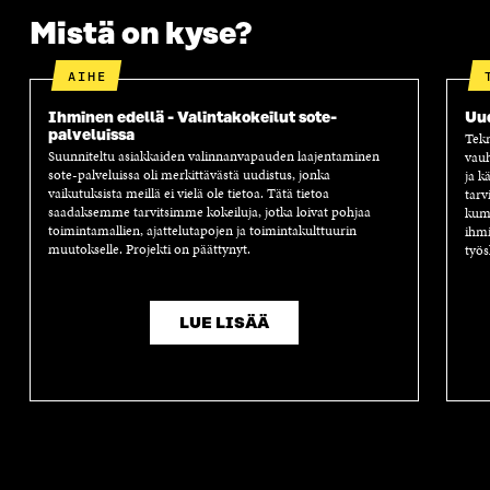
Mistä on kyse?
AIHE
Ihminen edellä - Valintakokeilut sote-
Uu
palveluissa
Tekn
Suunniteltu asiakkaiden valinnanvapauden laajentaminen
vauh
sote-palveluissa oli merkittävästä uudistus, jonka
ja k
vaikutuksista meillä ei vielä ole tietoa. Tätä tietoa
tarv
saadaksemme tarvitsimme kokeiluja, jotka loivat pohjaa
kump
toimintamallien, ajattelutapojen ja toimintakulttuurin
ihmi
muutokselle. Projekti on päättynyt.
työs
LUE LISÄÄ