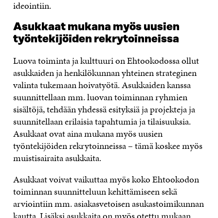
ideointiin.
Asukkaat mukana myös uusien
työntekijöiden rekrytoinneissa
Luova toiminta ja kulttuuri on Ehtookodossa ollut
asukkaiden ja henkilökunnan yhteinen strateginen
valinta tukemaan hoivatyötä. Asukkaiden kanssa
suunnittellaan mm. luovan toiminnan ryhmien
sisältöjä, tehdään yhdessä esityksiä ja projekteja ja
suunnitellaan erilaisia tapahtumia ja tilaisuuksia.
Asukkaat ovat aina mukana myös uusien
työntekijöiden rekrytoinneissa – tämä koskee myös
muistisairaita asukkaita.
Asukkaat voivat vaikuttaa myös koko Ehtookodon
toiminnan suunnitteluun kehittämiseen sekä
arviointiin mm. asiakasvetoisen asukastoimikunnan
kautta. Lisäksi asukkaita on myös otettu mukaan