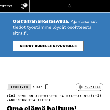
Siirry
FI
suoraan
Vaihda
Hae
sivuston
sisältöön
kieli
Olet Sitran arkistosivulla.
Ajantasaiset
tiedot työstämme löydät osoitteesta
sitra.fi
.
SIIRRY UUDELLE SIVUSTOLLE
Arvioitu
4 min
KUUNTELE
ARCHIVED
lukuaika
TÄMÄ SIVU ON ARKISTOITU JA SAATTAA SISÄLTÄÄ
VANHENTUNUTTA TIETOA
Oma elämä haltuun!