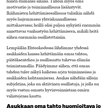
hänen elämänsä aikana. Tällöin myös oma
motivaatio ja toiminnallisuus lisääntyvät.
Ikäihmisten kehittämisosallisuus tulisikin nähdä
myös laajemmassa yhteiskunnallisessa
mittakaavassa; heillä olisi paljon nykyistä enemmän
annettavaa vanhustyön kehittämiseen, mikäli heitä
siihen enemmän osallistettaisiin.
Lempäälän Ehtookodossa lähdimme yhdessä
asukkaiden kanssa kehittämään omaa tahtoa,
päätöksentekoa ja osallisuutta tukevaa elämän
toimintamallia. Päädyimme siihen, että oman
tahdon tulee näkyä kaikessa arjen toiminnoissa ja
asukkaiden kohtaamisessa. Asukas nähdään silloin
subjektina, joka on aktiivinen osallistuja, ja jolla on
myös vastuu omasta hyvinvoinnistaan omien
valintojensa kautta.
Asukkaan oma tahto huomioitava jo