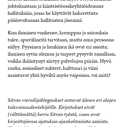
johtokuntaan ja kiinteistöosakeyhtiöidemme
hallituksiin, jossa he käyttävät kokreettista
pääösvaltaansa hallitusten jäseninä.
Kun ihminen vanhenee, kremppaa ja sairauksia
tulee, apuvälineitä tarvitaan, mutta oma persoona
säilyy. Fyysinen ja henkinen ikä ovat eri asioita;
ihmisen syvin olemus ja tarpeet pysyvät ennallaan,
vaikka ikääntynyt siirtyy palvelujen piiriin. Hyvä
ruoka, sosiaaliset suhteet, kulttuuri ja viini
maistuvat yhtä hyviltä myös vaipoissa, vai mitä?
Sitran vierailijablogaukset antavat äänen eri alojen
tulevaisuudentekijöille. Kirjoitukset eivät
(välttämättä) kerro Sitran työstä, vaan ovat
kirjoittajiensa ajatuksia ajankohtaisista asioista.