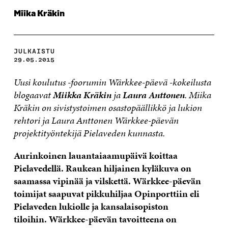
Miika Kräkin
JULKAISTU
29.05.2015
Uusi koulutus -foorumin Wärkkee-päevä -kokeilusta
blogaavat
Miikka Kräkin
ja
Laura Anttonen
. Miika
Kräkin on sivistystoimen osastopäällikkö ja lukion
rehtori ja Laura Anttonen Wärkkee-päevän
projektityöntekijä Pielaveden kunnasta.
Aurinkoinen lauantaiaamupäivä koittaa
Pielavedellä. Raukean hiljainen kyläkuva on
saamassa vipinää ja vilskettä. Wärkkee-päevän
toimijat saapuvat pikkuhiljaa Opinporttiin eli
Pielaveden lukiolle ja kansalaisopiston
tiloihin. Wärkkee-päevän tavoitteena on