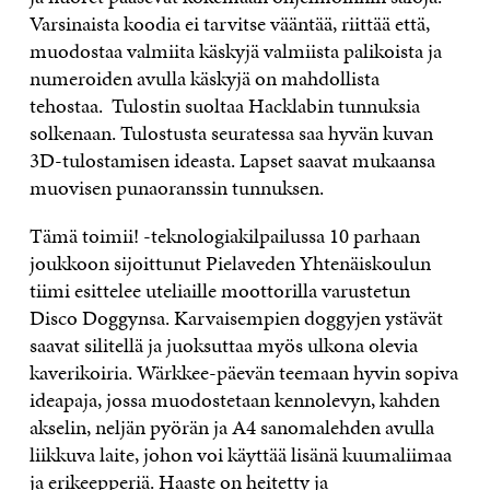
Varsinaista koodia ei tarvitse vääntää, riittää että,
muodostaa valmiita käskyjä valmiista palikoista ja
numeroiden avulla käskyjä on mahdollista
tehostaa. Tulostin suoltaa Hacklabin tunnuksia
solkenaan. Tulostusta seuratessa saa hyvän kuvan
3D-tulostamisen ideasta. Lapset saavat mukaansa
muovisen punaoranssin tunnuksen.
Tämä toimii! -teknologiakilpailussa 10 parhaan
joukkoon sijoittunut Pielaveden Yhtenäiskoulun
tiimi esittelee uteliaille moottorilla varustetun
Disco Doggynsa. Karvaisempien doggyjen ystävät
saavat silitellä ja juoksuttaa myös ulkona olevia
kaverikoiria. Wärkkee-päevän teemaan hyvin sopiva
ideapaja, jossa muodostetaan kennolevyn, kahden
akselin, neljän pyörän ja A4 sanomalehden avulla
liikkuva laite, johon voi käyttää lisänä kuumaliimaa
ja erikeepperiä. Haaste on heitetty ja