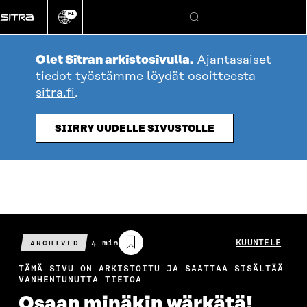
Siirry
FI
suoraan
Vaihda
Hae
sivuston
sisältöön
kieli
Olet Sitran arkistosivulla.
Ajantasaiset
tiedot työstämme löydät osoitteesta
sitra.fi
.
SIIRRY UUDELLE SIVUSTOLLE
Arvioitu
4 min
KUUNTELE
ARCHIVED
lukuaika
TÄMÄ SIVU ON ARKISTOITU JA SAATTAA SISÄLTÄÄ
VANHENTUNUTTA TIETOA
Osaan minäkin wärkätä!