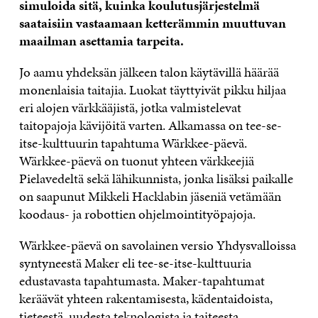
simuloida sitä, kuinka koulutusjärjestelmä
saataisiin vastaamaan ketterämmin muuttuvan
maailman asettamia tarpeita.
Jo aamu yhdeksän jälkeen talon käytävillä häärää
monenlaisia taitajia. Luokat täyttyivät pikku hiljaa
eri alojen värkkääjistä, jotka valmistelevat
taitopajoja kävijöitä varten. Alkamassa on tee-se-
itse-kulttuurin tapahtuma Wärkkee-päevä.
Wärkkee-päevä on tuonut yhteen värkkeejiä
Pielavedeltä sekä lähikunnista, jonka lisäksi paikalle
on saapunut Mikkeli Hacklabin jäseniä vetämään
koodaus- ja robottien ohjelmointityöpajoja.
Wärkkee-päevä on savolainen versio Yhdysvalloissa
syntyneestä Maker eli tee-se-itse-kulttuuria
edustavasta tapahtumasta. Maker-tapahtumat
keräävät yhteen rakentamisesta, kädentaidoista,
tieteestä, uudesta teknologista ja taiteesta