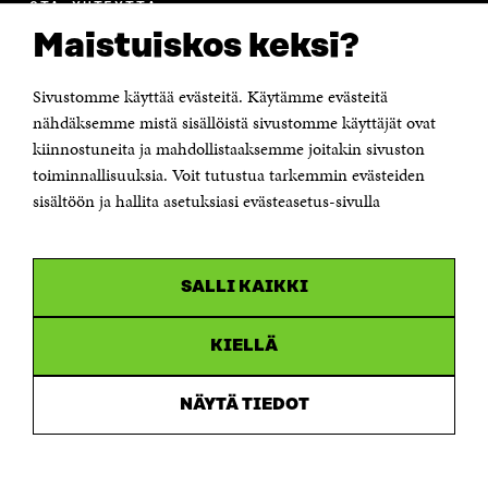
OTA YHTEYTTÄ
Suomen itsenäisyyden juhlarahasto Sitra
Maistuiskos keksi?
Itämerenkatu 11-13, PL 160,
00181 Helsinki
Sivustomme käyttää evästeitä. Käytämme evästeitä
Puhelin +358 294 618 991
Sähköpostiosoite
nähdäksemme mistä sisällöistä sivustomme käyttäjät ovat
etunimi.sukunimi@sitra.fi tai sitra@sitra.fi
kiinnostuneita ja mahdollistaaksemme joitakin sivuston
toiminnallisuuksia. Voit tutustua tarkemmin evästeiden
Saapumisohjeet
sisältöön ja hallita asetuksiasi evästeasetus-sivulla
Y-tunnus 0202132-3
OLEMME NÄISSÄ SOMEISSA
SALLI KAIKKI
Facebook
Avautuu
uudessa
Linkedin
ikkunassa
KIELLÄ
Avautuu
uudessa
Youtube
ikkunassa
Avautuu
NÄYTÄ TIEDOT
uudessa
Instagram
ikkunassa
Avautuu
uudessa
ikkunassa