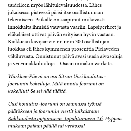
uudelleen myös lähitulevaisuudessa. Lähes
jokaisessa pisteessä pääsi itse osallistumaan
tekemiseen. Paikalle on saapunut mukavasti
innokkaita ihmisiä vauvasta vaariin. Lapsiperheet ja
eläkeläiset ottivat päivän erityisen hyvin vastaan.
Kaikkiaan kävijäarvio on noin 300 osallistujan
luokkaa eli lähes kymmenen prosenttia Pielaveden
väkiluvusta. Onnistunut päivä avasi uusia aivosoluja
ja vei ennakkoluuloja – Osaan minäkin wärkätä.
Wärkkee-Päevä on osa Sitran Uusi koulutus -
foorumin kokeiluja. Mitä muuta foorumi on
kokeillut? Se selviää
täältä
.
Uusi koulutus -foorumi on saamassa työnsä
päätökseen ja foorumin viestit julkaistaan
Rakkaudesta oppimiseen -tapahtumassa 4.6
. Hyppää
mukaan paikan päällä tai verkossa!