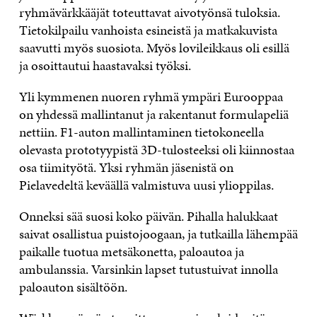
ryhmävärkkääjät toteuttavat aivotyönsä tuloksia.
Tietokilpailu vanhoista esineistä ja matkakuvista
saavutti myös suosiota. Myös lovileikkaus oli esillä
ja osoittautui haastavaksi työksi.
Yli kymmenen nuoren ryhmä ympäri Eurooppaa
on yhdessä mallintanut ja rakentanut formulapeliä
nettiin. F1-auton mallintaminen tietokoneella
olevasta prototyypistä 3D-tulosteeksi oli kiinnostaa
osa tiimityötä. Yksi ryhmän jäsenistä on
Pielavedeltä keväällä valmistuva uusi ylioppilas.
Onneksi sää suosi koko päivän. Pihalla halukkaat
saivat osallistua puistojoogaan, ja tutkailla lähempää
paikalle tuotua metsäkonetta, paloautoa ja
ambulanssia. Varsinkin lapset tutustuivat innolla
paloauton sisältöön.