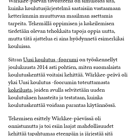
Wärkkee-päevän tavoitteena on simuloida sitä,
kuinka koulutusjärjestelmä saataisiin vastaamaan
ketterämmin muuttuvan maailman asettamia
tarpeita. Tekemällä oppimisen ja kokeilemisen
tiedetään olevan tehokkaita tapoja oppia uutta,
mutta tätä ajattelua ei aina hyödynnetä esimerkiksi
kouluissa.
Sitran
Uusi koulutus -foorumi
on työskennellyt
joulukuusta 2014 asti pohtien, miten suomalaista
koulutuskenttää voitaisi kehittää. Wärkkee-peävä oli
yksi Uusi koulutus -foorumin toteuttamasta
kokeilusta
, joiden avulla selvitetään uuden
koulutuksen haasteita ja testataan, kuinka
koulutuskenttää voidaan parantaa käytännössä.
Tekemisen esittely Wärkkee-päevässä oli
onnistunutta ja toi esiin laajat mahdollisuudet
kehittää tapahtumaa eteenpäin ja järjestää sitä