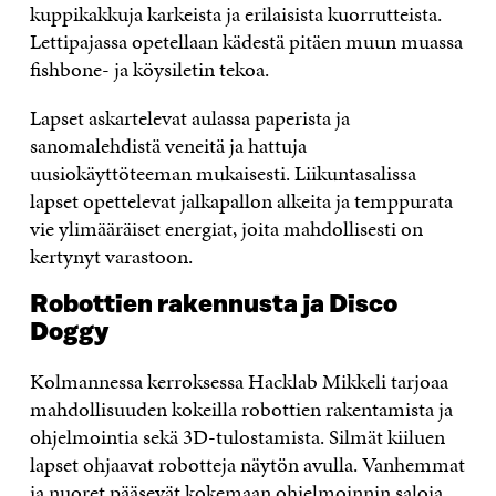
kuppikakkuja karkeista ja erilaisista kuorrutteista.
Lettipajassa opetellaan kädestä pitäen muun muassa
fishbone- ja köysiletin tekoa.
Lapset askartelevat aulassa paperista ja
sanomalehdistä veneitä ja hattuja
uusiokäyttöteeman mukaisesti. Liikuntasalissa
lapset opettelevat jalkapallon alkeita ja temppurata
vie ylimääräiset energiat, joita mahdollisesti on
kertynyt varastoon.
Robottien rakennusta ja Disco
Doggy
Kolmannessa kerroksessa Hacklab Mikkeli tarjoaa
mahdollisuuden kokeilla robottien rakentamista ja
ohjelmointia sekä 3D-tulostamista. Silmät kiiluen
lapset ohjaavat robotteja näytön avulla. Vanhemmat
ja nuoret pääsevät kokemaan ohjelmoinnin saloja.