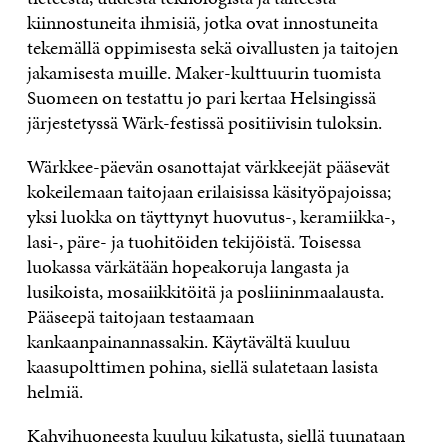
kiinnostuneita ihmisiä, jotka ovat innostuneita
tekemällä oppimisesta sekä oivallusten ja taitojen
jakamisesta muille. Maker-kulttuurin tuomista
Suomeen on testattu jo pari kertaa Helsingissä
järjestetyssä Wärk-festissä positiivisin tuloksin.
Wärkkee-päevän osanottajat värkkeejät pääsevät
kokeilemaan taitojaan erilaisissa käsityöpajoissa;
yksi luokka on täyttynyt huovutus-, keramiikka-,
lasi-, päre- ja tuohitöiden tekijöistä. Toisessa
luokassa värkätään hopeakoruja langasta ja
lusikoista, mosaiikkitöitä ja posliininmaalausta.
Pääseepä taitojaan testaamaan
kankaanpainannassakin. Käytävältä kuuluu
kaasupolttimen pohina, siellä sulatetaan lasista
helmiä.
Kahvihuoneesta kuuluu kikatusta, siellä tuunataan