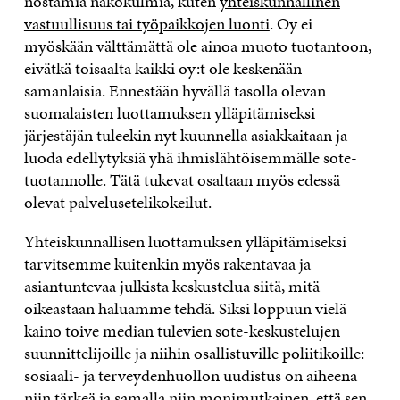
nostamia näkökulmia, kuten
yhteiskunnallinen
vastuullisuus tai työpaikkojen luonti
. Oy ei
myöskään välttämättä ole ainoa muoto tuotantoon,
eivätkä toisaalta kaikki oy:t ole keskenään
samanlaisia. Ennestään hyvällä tasolla olevan
suomalaisten luottamuksen ylläpitämiseksi
järjestäjän tuleekin nyt kuunnella asiakkaitaan ja
luoda edellytyksiä yhä ihmislähtöisemmälle sote-
tuotannolle. Tätä tukevat osaltaan myös edessä
olevat palvelusetelikokeilut.
Yhteiskunnallisen luottamuksen ylläpitämiseksi
tarvitsemme kuitenkin myös rakentavaa ja
asiantuntevaa julkista keskustelua siitä, mitä
oikeastaan haluamme tehdä. Siksi loppuun vielä
kaino toive median tulevien sote-keskustelujen
suunnittelijoille ja niihin osallistuville poliitikoille:
sosiaali- ja terveydenhuollon uudistus on aiheena
niin tärkeä ja samalla niin monimutkainen, että sen