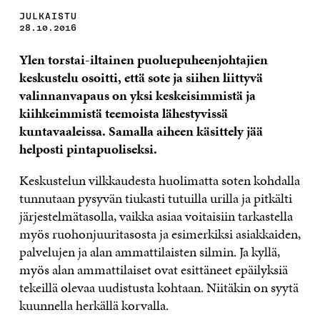
JULKAISTU
28.10.2016
Ylen torstai-iltainen puoluepuheenjohtajien
keskustelu osoitti, että sote ja siihen liittyvä
valinnanvapaus on yksi keskeisimmistä ja
kiihkeimmistä teemoista lähestyvissä
kuntavaaleissa. Samalla aiheen käsittely jää
helposti pintapuoliseksi.
Keskustelun vilkkaudesta huolimatta soten kohdalla
tunnutaan pysyvän tiukasti tutuilla urilla ja pitkälti
järjestelmätasolla, vaikka asiaa voitaisiin tarkastella
myös ruohonjuuritasosta ja esimerkiksi asiakkaiden,
palvelujen ja alan ammattilaisten silmin. Ja kyllä,
myös alan ammattilaiset ovat esittäneet epäilyksiä
tekeillä olevaa uudistusta kohtaan. Niitäkin on syytä
kuunnella herkällä korvalla.