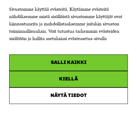
Sivustomme käyttää evästeitä. Käytämme evästeitä
Puhelin +358 294 618 991
Sähköpostiosoite
nähdäksemme mistä sisällöistä sivustomme käyttäjät ovat
etunimi.sukunimi@sitra.fi tai sitra@sitra.fi
kiinnostuneita ja mahdollistaaksemme joitakin sivuston
toiminnallisuuksia. Voit tutustua tarkemmin evästeiden
Saapumisohjeet
sisältöön ja hallita asetuksiasi evästeasetus-sivulla
Y-tunnus 0202132-3
OLEMME NÄISSÄ SOMEISSA
SALLI KAIKKI
Facebook
Avautuu
uudessa
Linkedin
ikkunassa
KIELLÄ
Avautuu
uudessa
Youtube
ikkunassa
Avautuu
NÄYTÄ TIEDOT
uudessa
Instagram
ikkunassa
Avautuu
uudessa
ikkunassa