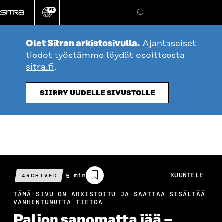
Siirry
FI
suoraan
Vaihda
Hae
sivuston
sisältöön
kieli
Olet Sitran arkistosivulla.
Ajantasaiset
tiedot työstämme löydät osoitteesta
sitra.fi
.
SIIRRY UUDELLE SIVUSTOLLE
Arvioitu
5 min
KUUNTELE
ARCHIVED
lukuaika
TÄMÄ SIVU ON ARKISTOITU JA SAATTAA SISÄLTÄÄ
VANHENTUNUTTA TIETOA
Paljon sanomatta jää –