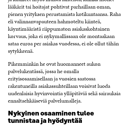
lääkärit tai hoitajat pohtivat parhaillaan oman,
pienen yrityksen perustamista kotikuntaansa. Raha
eli valinnanvapauteen hahmoteltu kiinteä,
käyntimääristä riippumaton asiakaskohtainen
korvaus, joka ei nykymallissaan ole montaakaan
sataa euroa per asiakas vuodessa, ei ole ollut tähän
sytykkeenä.
Pikemminkin he ovat huomanneet aukon
palvelukentässä, jossa he omalla
erityisosaamisellaan ja vuosien saatossa
rakentuneilla asiakassuhteillaan voisivat luoda
uudenlaisia hyvinvointia ylläpitäviä sekä sairauksia
ennaltaehkäiseviä palvelumalleja.
Nykyinen osaaminen tulee
tunnistaa ja hyödyntää