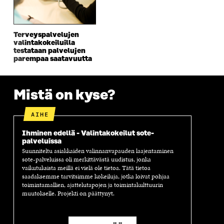
A
I
A
S
I
K
I
A
K
K
K
I
K
U
K
K
Terveyspalvelujen
U
N
U
K
valintakokeiluilla
N
A
N
U
testataan palvelujen
A
S
A
N
parempaa saatavuutta
S
S
S
A
S
A
S
S
A
A
S
Mistä on kyse?
A
AIHE
Ihminen edellä - Valintakokeilut sote-
palveluissa
Suunniteltu asiakkaiden valinnanvapauden laajentaminen
sote-palveluissa oli merkittävästä uudistus, jonka
vaikutuksista meillä ei vielä ole tietoa. Tätä tietoa
saadaksemme tarvitsimme kokeiluja, jotka loivat pohjaa
toimintamallien, ajattelutapojen ja toimintakulttuurin
muutokselle. Projekti on päättynyt.