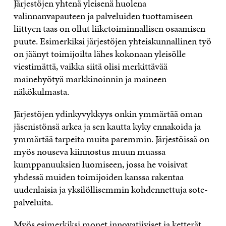
Järjestöjen yhtenä yleisenä huolena
valinnanvapauteen ja palveluiden tuottamiseen
liittyen taas on ollut liiketoiminnallisen osaamisen
puute. Esimerkiksi järjestöjen yhteiskunnallinen työ
on jäänyt toimijoilta lähes kokonaan yleisölle
viestimättä, vaikka siitä olisi merkittävää
mainehyötyä markkinoinnin ja maineen
näkökulmasta.
Järjestöjen ydinkyvykkyys onkin ymmärtää oman
jäsenistönsä arkea ja sen kautta kyky ennakoida ja
ymmärtää tarpeita muita paremmin. Järjestöissä on
myös nouseva kiinnostus muun muassa
kumppanuuksien luomiseen, jossa he voisivat
yhdessä muiden toimijoiden kanssa rakentaa
uudenlaisia ja yksilöllisemmin kohdennettuja sote-
palveluita.
Myös esimerkiksi monet innovatiiviset ja ketterät