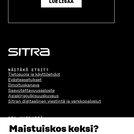
LUE LISÄÄ
NÄITÄKÖ ETSIT?
Tietosuoja ja käyttöehdot
Evästeasetukset
Ilmoituskanava
Saavutettavuusseloste
Asiakirjajulkisuuskuvaus
Sitran digitaalinen viestintä ja verkkopalvelut
OTA YHTEYTTÄ
Suomen itsenäisyyden juhlarahasto Sitra
Maistuiskos keksi?
Itämerenkatu 11-13, PL 160,
00181 Helsinki