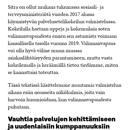
Sitra on ollut mukana tukemassa sosiaali- ja
terveysministeriötä vuoden 2017 alussa
käynnistyvän palvelusetelikokeilun valmistelussa.
Kokeilulla haetaan oppeja ja kokemuksia soten
valinnanvapaudesta ennen sen astumista voimaan
kansallisella tasolla vuonna 2019. Valinnanvapaus
voi olla hyvä väline muun muassa
asiakaslähtöisyyden parantamiseen, mutta vasta
kokeilemalla ja keräämällä tietoa tiedämme, miten
se kannattaisi toteuttaa.
Tässä tekstissä käsittelemme muutamia valmistelun
aikana esiin nousseita näkökulmia, joita vain
harvoin huomioidaan, kun valinnanvapaudesta
puhutaan.
Vauhtia palvelujen kehittämiseen
ja uudenlaisiin kumppanuuksiin