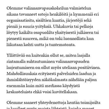
Olemme valinnanvapauskokeilun valmistelun
aikana tavanneet satoja henkilöitä ja kymmeniä eri
organisaatioita, sisältäen kuntia, järjestöjä sekä
pieniä ja suuria yrityksiä. Uhkakuvia tai pelkoja
löytyy kaikilta osapuolilta yksityisestä julkiseen tai
pienestä suureen, mikä on toki luonnollista kun
liikutaan kohti uutta ja tuntematonta.
Yllättävää on kuitenkin ollut se, miten laajalla
rintamalla suhtautuminen valinnanvapauden
laajentumiseen on ollut myös uteliaan positiivinen.
Mahdollisuuksia erityisesti palveluiden laadun ja
ihmislähtöisyyden näkökulmasta nähdään paljon
enemmän kuin mitä mediassa käydyistä
keskusteluista ehkä voisi kuvitellakaan.
Olemme saaneet yhteydenottoja kentän toimijoilta
ja kuulleet myös muista lähteistä, kuinka monet