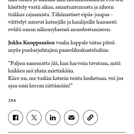
käsittely vaatii aikaa, asiantuntemusta ja aiheen
tiukkaa rajaamista. Tähänastiset eipäs-juupas -
väittelyt antavat katsojille ja kuulijoille huonosti
eväitä oman näkemyksensä muodostamiseen.
Jukka Kuoppamäen
vanha kappale taitaa päteä
myös puoluejohtajien paneelikeskusteluihin:
”Paljon sanomatta jää, kun harvoin tavataan, mitä
kaikkea mä yksin mietinkään.
Kiire on, me tuskin katsein toista kosketaan, voi jos
ajan saisi kerran riittämään!”
JAA
J
J
J
J
K
A
A
A
A
O
A
A
A
A
P