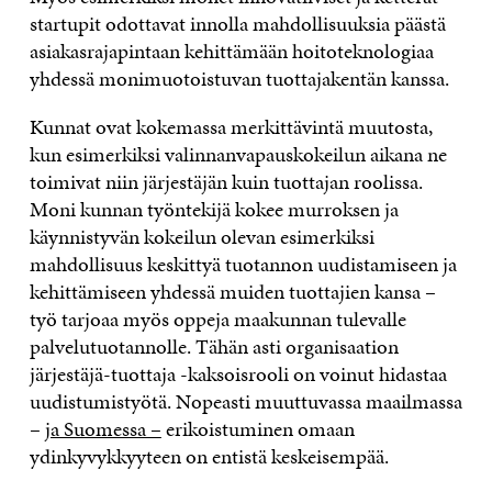
startupit odottavat innolla mahdollisuuksia päästä
asiakasrajapintaan kehittämään hoitoteknologiaa
yhdessä monimuotoistuvan tuottajakentän kanssa.
Kunnat ovat kokemassa merkittävintä muutosta,
kun esimerkiksi valinnanvapauskokeilun aikana ne
toimivat niin järjestäjän kuin tuottajan roolissa.
Moni kunnan työntekijä kokee murroksen ja
käynnistyvän kokeilun olevan esimerkiksi
mahdollisuus keskittyä tuotannon uudistamiseen ja
kehittämiseen yhdessä muiden tuottajien kansa –
työ tarjoaa myös oppeja maakunnan tulevalle
palvelutuotannolle. Tähän asti organisaation
järjestäjä-tuottaja -kaksoisrooli on voinut hidastaa
uudistumistyötä. Nopeasti muuttuvassa maailmassa
–
ja Suomessa –
erikoistuminen omaan
ydinkyvykkyyteen on entistä keskeisempää.