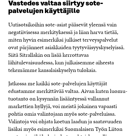
Vastedes valtaa siirtyy sote-
palvelujen käyttäjille
Uutisotsikoihin sote-asiat pääsevät yleensä vain
negatiivisessa merkityksessä ja liian harva tietää,
miten hyvin esimerkiksi julkiset terveyspalvelut
ovat pärjänneet asiakkaiden tyytyväisyyskyselyissä.
Siitä Sitrallakin on lisää kerrottavaa
lähitulevaisuudessa, kun julkaisemme aiheesta
tekemämme kansalaiskyselyn tuloksia.
Jatkossa me kaikki sote-palvelujen käyttäjät
edustamme merkittävää valtaa. Aivan kuten luomu-
tuotanto on kysynnän lisääntyessä vallannut
markettien hyllyjä, voi meistä jokainen vapaasti
pohtia omia valintojaan myös sote-palveluissa.
Valintoja voi ohjata koetun laadun ja saatavuuden
lisäksi myös esimerkiksi Suomalaisen Työn Liiton