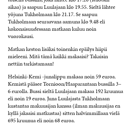
aikaa) ja saapuu Luulajaan klo 19.55. Sieltä lähtee
yöjuna Tukholmaan klo 21.17. Se saapuu
Tukholmaan seuraavana aamuna klo 9.48 eli
kokonaisuudessaan matkaan kuluu noin
vuorokausi.
Matkan keston lisäksi toinenkin epäilys hiipii
mieleeni. Mitä tämä kaikki maksaisi? Takaisin
nettiin tarkistamaan!
Helsinki-Kemi -junalippu maksaa noin 59 euroa.
Kemistä pääsee Tornioon/Haaparantaan bussilla 3–
6 eurolla. Bussi sieltä Luulajaan maksaa 192 kruunua
eli noin 19 euroa. Juna Luulajasta Tukholmaan
kustantaa makuusijan kanssa (ilman makuusijaa en
kyllä jaksaisi matkustaa) sitten halvimmillaan vielä
695 kruunua eli noin 68 euroa.