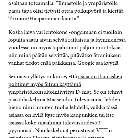
osaltaan toteamalla: ”Ilmastolle ja ympäristölle
paras tapa olisi tietysti ottaa polkupyörä ja kiertää
Tornion/Haaparannan kautta.”
Koska laiva vai lentokone -ongelmaan ei tuolloin
lopulta saatu aivan selvää ratkaisua ja kymmenessä
vuodessa on myös tapahtunut paljon muutoksia,
niin minä päätän selvittää, pitävätkö Straniuksen
vanhat tiedot enää paikkansa. Google saa kyytiä.
Seuraava yllätys onkin se, että
asiaa on ihan äsken
pohtinut myös Sitran käyttämä
ympäristökonsultointiyritys D-mat
. Se on tehnyt
päästölaskelmia Maaseudun tulevaisuus -lehden –
hieno nimi muuten tuolla lehdellä, vaikka tässä
asiassa on kyllä kyse myös kaupunkien tai itse
asiassa koko maailman tulevaisuudesta! –
pyynnöstä. Nuo laskelmat perustuvat VTT:n
nykyiseen Lipasto-tietokantaan ja ottavat