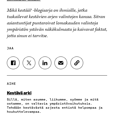
Mikä kestää? -blogisarja on ihmisille, jotka
tuskailevat kestävien arjen valintojen kanssa. Sitran
asiantuntijat puntaroivat lomakauden valintoja
ympäristön ystävän näkökulmasta ja kaivavat faktat,
jotta sinun ei tarvitse.
JAA
J
J
J
J
K
A
A
A
A
O
A
A
A
A
P
F
T
L
S
I
A
W
I
Ä
O
AIHE
C
I
N
H
I
E
T
K
K
A
Kestävä arki
B
T
E
Ö
R
Sillä, miten asumme, liikumme, syömme ja mitä
O
E
D
P
T
ostamme, on valtavia ympäristövaikutuksia.
O
R
I
O
I
Tehdään kestävästä arjesta entistä helpompaa ja
K
I
N
S
K
houkuttelevampaa.