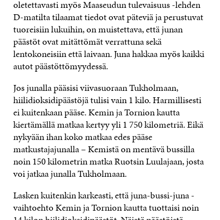
oletettavasti myös Maaseudun tulevaisuus -lehden
D-matilta tilaamat tiedot ovat päteviä ja perustuvat
tuoreisiin lukuihin, on muistettava, että junan
päästöt ovat mitättömät verrattuna sekä
lentokoneisiin että laivaan. Juna hakkaa myös kaikki
autot päästöttömyydessä.
Jos junalla pääsisi viivasuoraan Tukholmaan,
hiilidioksidipäästöjä tulisi vain 1 kilo. Harmillisesti
ei kuitenkaan pääse. Kemin ja Tornion kautta
kiertämällä matkaa kertyy yli 1 750 kilometriä. Eikä
nykyään ihan koko matkaa edes pääse
matkustajajunalla – Kemistä on mentävä bussilla
noin 150 kilometrin matka Ruotsin Luulajaan, josta
voi jatkaa junalla Tukholmaan.
Lasken kuitenkin karkeasti, että juna-bussi-juna -
vaihtoehto Kemin ja Tornion kautta tuottaisi noin
14 kilon hiilidioksidipäästöt. Näistä päästöistä