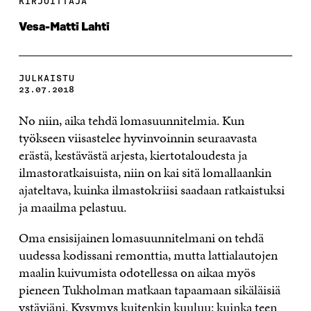
KIRJOITTAJA
Vesa-Matti Lahti
JULKAISTU
23.07.2018
No niin, aika tehdä lomasuunnitelmia. Kun
työkseen viisastelee hyvinvoinnin seuraavasta
erästä, kestävästä arjesta, kiertotaloudesta ja
ilmastoratkaisuista, niin on kai sitä lomallaankin
ajateltava, kuinka ilmastokriisi saadaan ratkaistuksi
ja maailma pelastuu.
Oma ensisijainen lomasuunnitelmani on tehdä
uudessa kodissani remonttia, mutta lattialautojen
maalin kuivumista odotellessa on aikaa myös
pieneen Tukholman matkaan tapaamaan sikäläisiä
ystäviäni. Kysymys kuitenkin kuuluu: kuinka teen