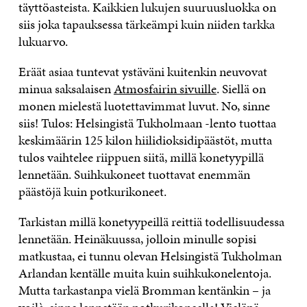
täyttöasteista. Kaikkien lukujen suuruusluokka on
siis joka tapauksessa tärkeämpi kuin niiden tarkka
lukuarvo.
Eräät asiaa tuntevat ystäväni kuitenkin neuvovat
minua saksalaisen
Atmosfairin sivuille
. Siellä on
monen mielestä luotettavimmat luvut. No, sinne
siis! Tulos: Helsingistä Tukholmaan -lento tuottaa
keskimäärin 125 kilon hiilidioksidipäästöt, mutta
tulos vaihtelee riippuen siitä, millä konetyypillä
lennetään. Suihkukoneet tuottavat enemmän
päästöjä kuin potkurikoneet.
Tarkistan millä konetyypeillä reittiä todellisuudessa
lennetään. Heinäkuussa, jolloin minulle sopisi
matkustaa, ei tunnu olevan Helsingistä Tukholman
Arlandan kentälle muita kuin suihkukonelentoja.
Mutta tarkastanpa vielä Bromman kentänkin – ja