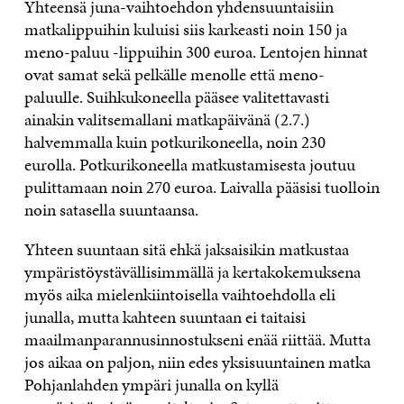
Yhteensä juna-vaihtoehdon yhdensuuntaisiin
matkalippuihin kuluisi siis karkeasti noin 150 ja
meno-paluu -lippuihin 300 euroa. Lentojen hinnat
ovat samat sekä pelkälle menolle että meno-
paluulle. Suihkukoneella pääsee valitettavasti
ainakin valitsemallani matkapäivänä (2.7.)
halvemmalla kuin potkurikoneella, noin 230
eurolla. Potkurikoneella matkustamisesta joutuu
pulittamaan noin 270 euroa. Laivalla pääsisi tuolloin
noin satasella suuntaansa.
Yhteen suuntaan sitä ehkä jaksaisikin matkustaa
ympäristöystävällisimmällä ja kertakokemuksena
myös aika mielenkiintoisella vaihtoehdolla eli
junalla, mutta kahteen suuntaan ei taitaisi
maailmanparannusinnostukseni enää riittää. Mutta
jos aikaa on paljon, niin edes yksisuuntainen matka
Pohjanlahden ympäri junalla on kyllä