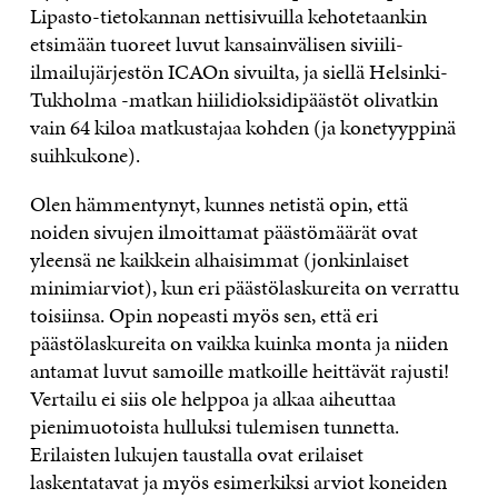
Lipasto-tietokannan nettisivuilla kehotetaankin
etsimään tuoreet luvut kansainvälisen siviili-
ilmailujärjestön ICAOn sivuilta, ja siellä Helsinki-
Tukholma -matkan hiilidioksidipäästöt olivatkin
vain 64 kiloa matkustajaa kohden (ja konetyyppinä
suihkukone).
Olen hämmentynyt, kunnes netistä opin, että
noiden sivujen ilmoittamat päästömäärät ovat
yleensä ne kaikkein alhaisimmat (jonkinlaiset
minimiarviot), kun eri päästölaskureita on verrattu
toisiinsa. Opin nopeasti myös sen, että eri
päästölaskureita on vaikka kuinka monta ja niiden
antamat luvut samoille matkoille heittävät rajusti!
Vertailu ei siis ole helppoa ja alkaa aiheuttaa
pienimuotoista hulluksi tulemisen tunnetta.
Erilaisten lukujen taustalla ovat erilaiset
laskentatavat ja myös esimerkiksi arviot koneiden