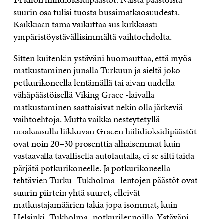
suurin osa tulisi tuosta bussimatkaosuudesta.
Kaikkiaan tämä vaikuttaa siis kirkkaasti
ympäristöystävällisimmältä vaihtoehdolta.
Sitten kuitenkin ystäväni huomauttaa, että myös
matkustaminen junalla Turkuun ja sieltä joko
potkurikoneella lentämällä tai aivan uudella
vähäpäästöisellä Viking Grace -laivalla
matkustaminen saattaisivat nekin olla järkeviä
vaihtoehtoja. Mutta vaikka nesteytetyllä
maakaasulla liikkuvan Gracen hiilidioksidipäästöt
ovat noin 20–30 prosenttia alhaisemmat kuin
vastaavalla tavallisella autolautalla, ei se silti taida
pärjätä potkurikoneelle. Ja potkurikoneella
tehtävien Turku–Tukholma -lentojen päästöt ovat
suurin piirtein yhtä suuret, elleivät
matkustajamäärien takia jopa isommat, kuin
Helsinki–Tukholma -potkurilennoilla. Ystäväni