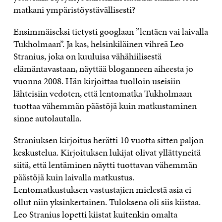
matkani ympäristöystävällisesti?
Ensimmäiseksi tietysti googlaan ”lentäen vai laivalla
Tukholmaan”. Ja kas, helsinkiläinen vihreä Leo
Stranius, joka on kuuluisa vähähiilisestä
elämäntavastaan, näyttää bloganneen aiheesta jo
vuonna 2008. Hän kirjoittaa tuolloin useisiin
lähteisiin vedoten, että lentomatka Tukholmaan
tuottaa vähemmän päästöjä kuin matkustaminen
sinne autolautalla.
Straniuksen kirjoitus herätti 10 vuotta sitten paljon
keskustelua. Kirjoituksen lukijat olivat yllättyneitä
siitä, että lentäminen näytti tuottavan vähemmän
päästöjä kuin laivalla matkustus.
Lentomatkustuksen vastustajien mielestä asia ei
ollut niin yksinkertainen. Tuloksena oli siis kiistaa.
Leo Stranius lopetti kiistat kuitenkin omalta