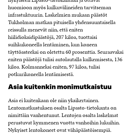
huomioon myös kulkuvälineiden tarvitseman
infrastuktuurin. Laskelmien mukaan päästöt
Tukholman matkan pituisella yhdensuuntaisella
reissulla menevät niin, että eniten
hiilidioksidipäästöjä, 207 kiloa, tuottaisi
suihkukoneella lentäminen, kun koneen
täyttöasteeksi on oletettu 60 prosenttia. Seuraavaksi
eniten päästöjä tulisi autolautalla kulkemisesta, 136
kiloa. Kolmanneksi eniten, 97 kiloa, tulisi
potkurikoneella lentämisestä.
Asia kuitenkin monimutkaistuu
Asia ei kuitenkaan ole niin yksikertainen.
Lentomatkustuksen osalta Lipasto-tietokanta on
nimittäin vanhentunut. Lentojen osalta laskelmat
perustuvat kymmenen vuotta vanhoihin lukuihin.
Nykyiset lentokoneet ovat vähäpäästöisempiä.