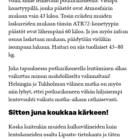
voilà, sinne lennetään potkurikoneella! Vieläpä
konetyypillä, jonka päästöt ovat Atmosfairin
mukaan vain 43 kiloa. Tosin eräiden muiden
laskureiden mukaan tämän ATR72-konetyypin
päästöt ovat lähempänä 60 kiloa. Ja jos myös infran
osuus lasketaan mukaan, päädytään vieläkin
isompaan lukuun. Haitari on siis tuollaiset 43–80
kg.
Joka tapauksessa potkurikoneella lentäminen alkaa
vaikuttaa minun mahdolliselta valinnaltani!
Helsingin ja Tukholman välinen matka on myös
niin lyhyt, ettei potkurikoneen vähän hiljaisempi
lentovauhti vaikuta matka-aikaan ratkaisevasti.
Sitten juna koukkaa kärkeen!
Koska kuitenkin muiden kulkuvälineiden kuin
lentokoneiden osalta Lipasto-tietokanta ja täten