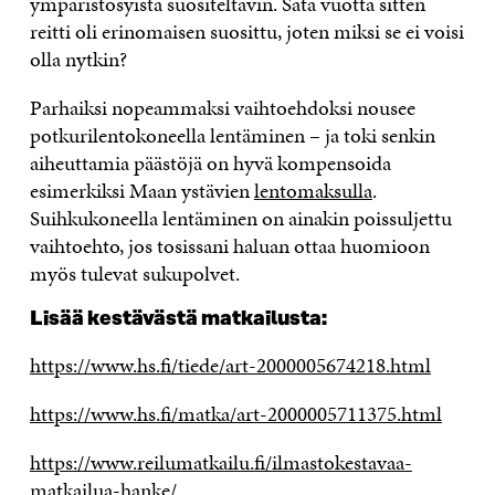
ympäristösyistä suositeltavin. Sata vuotta sitten
reitti oli erinomaisen suosittu, joten miksi se ei voisi
olla nytkin?
Parhaiksi nopeammaksi vaihtoehdoksi nousee
potkurilentokoneella lentäminen – ja toki senkin
aiheuttamia päästöjä on hyvä kompensoida
esimerkiksi Maan ystävien
lentomaksulla
.
Suihkukoneella lentäminen on ainakin poissuljettu
vaihtoehto, jos tosissani haluan ottaa huomioon
myös tulevat sukupolvet.
Lisää kestävästä matkailusta:
https://www.hs.fi/tiede/art-2000005674218.html
https://www.hs.fi/matka/art-2000005711375.html
https://www.reilumatkailu.fi/ilmastokestavaa-
matkailua-hanke/