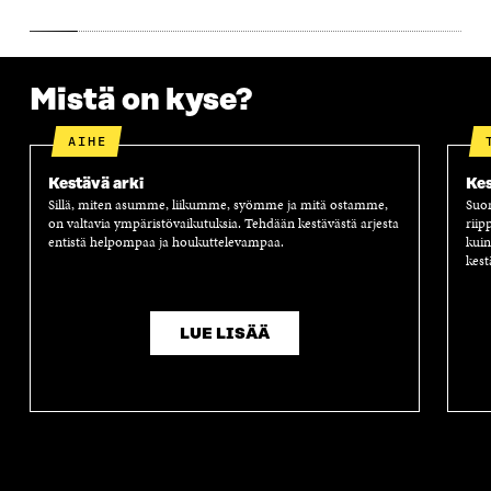
S
A
S
S
A
A
S
A
Mistä on kyse?
AIHE
Kestävä arki
Kes
Sillä, miten asumme, liikumme, syömme ja mitä ostamme,
Suom
on valtavia ympäristövaikutuksia. Tehdään kestävästä arjesta
riip
entistä helpompaa ja houkuttelevampaa.
kuin
kest
LUE LISÄÄ