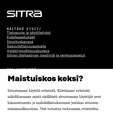
NÄITÄKÖ ETSIT?
Tietosuoja ja käyttöehdot
Evästeasetukset
Ilmoituskanava
Saavutettavuusseloste
Asiakirjajulkisuuskuvaus
Sitran digitaalinen viestintä ja verkkopalvelut
OTA YHTEYTTÄ
Suomen itsenäisyyden juhlarahasto Sitra
Maistuiskos keksi?
Itämerenkatu 11-13, PL 160,
00181 Helsinki
Sivustomme käyttää evästeitä. Käytämme evästeitä
Puhelin +358 294 618 991
Sähköpostiosoite
nähdäksemme mistä sisällöistä sivustomme käyttäjät ovat
etunimi.sukunimi@sitra.fi tai sitra@sitra.fi
kiinnostuneita ja mahdollistaaksemme joitakin sivuston
Saapumisohjeet
toiminnallisuuksia. Voit tutustua tarkemmin evästeiden