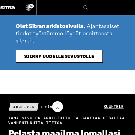
Siirry
FI
suoraan
Vaihda
Hae
sivuston
sisältöön
kieli
Olet Sitran arkistosivulla.
Ajantasaiset
tiedot työstämme löydät osoitteesta
sitra.fi
.
SIIRRY UUDELLE SIVUSTOLLE
Arvioitu
7 min
KUUNTELE
ARCHIVED
lukuaika
TÄMÄ SIVU ON ARKISTOITU JA SAATTAA SISÄLTÄÄ
VANHENTUNUTTA TIETOA
Pelasta maailma lomallasi