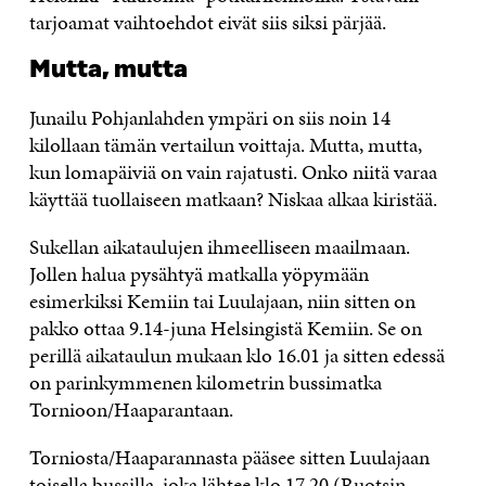
tarjoamat vaihtoehdot eivät siis siksi pärjää.
Mutta, mutta
Junailu Pohjanlahden ympäri on siis noin 14
kilollaan tämän vertailun voittaja. Mutta, mutta,
kun lomapäiviä on vain rajatusti. Onko niitä varaa
käyttää tuollaiseen matkaan? Niskaa alkaa kiristää.
Sukellan aikataulujen ihmeelliseen maailmaan.
Jollen halua pysähtyä matkalla yöpymään
esimerkiksi Kemiin tai Luulajaan, niin sitten on
pakko ottaa 9.14-juna Helsingistä Kemiin. Se on
perillä aikataulun mukaan klo 16.01 ja sitten edessä
on parinkymmenen kilometrin bussimatka
Tornioon/Haaparantaan.
Torniosta/Haaparannasta pääsee sitten Luulajaan
toisella bussilla, joka lähtee klo 17.20 (Ruotsin