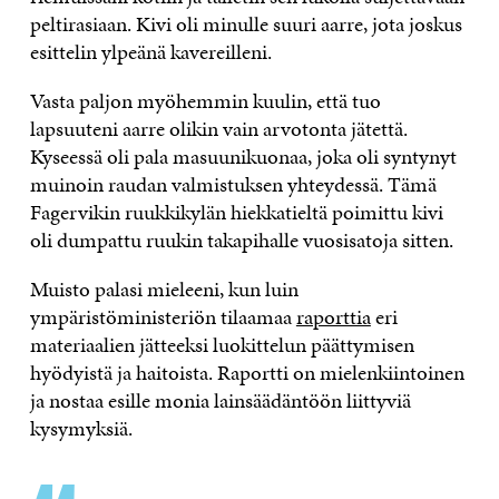
peltirasiaan. Kivi oli minulle suuri aarre, jota joskus
esittelin ylpeänä kavereilleni.
Vasta paljon myöhemmin kuulin, että tuo
lapsuuteni aarre olikin vain arvotonta jätettä.
Kyseessä oli pala masuunikuonaa, joka oli syntynyt
muinoin raudan valmistuksen yhteydessä. Tämä
Fagervikin ruukkikylän hiekkatieltä poimittu kivi
oli dumpattu ruukin takapihalle vuosisatoja sitten.
Muisto palasi mieleeni, kun luin
ympäristöministeriön tilaamaa
raporttia
eri
materiaalien jätteeksi luokittelun päättymisen
hyödyistä ja haitoista. Raportti on mielenkiintoinen
ja nostaa esille monia lainsäädäntöön liittyviä
kysymyksiä.