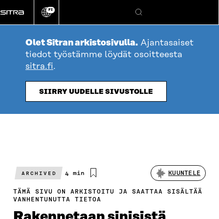
Siirry
FI
suoraan
Vaihda
Hae
sivuston
sisältöön
kieli
Olet Sitran arkistosivulla.
Ajantasaiset
tiedot työstämme löydät osoitteesta
sitra.fi
.
SIIRRY UUDELLE SIVUSTOLLE
Arvioitu
4 min
KUUNTELE
ARCHIVED
lukuaika
TÄMÄ SIVU ON ARKISTOITU JA SAATTAA SISÄLTÄÄ
VANHENTUNUTTA TIETOA
Rakennetaan sinisistä