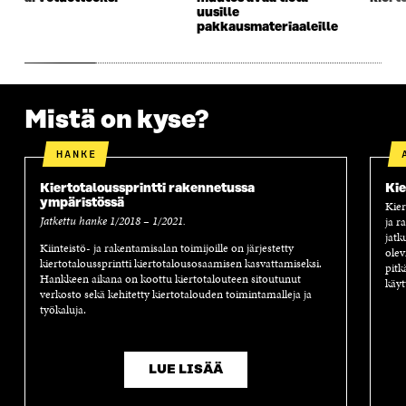
S
S
S
A
uusille
S
A
S
S
pakkausmateriaaleille
A
A
S
A
Mistä on kyse?
HANKE
Kiertotaloussprintti rakennetussa
Kie
ympäristössä
Kier
Jatkettu hanke 1/2018 – 1/2021.
ja r
jatk
Kiinteistö- ja rakentamisalan toimijoille on järjestetty
olev
kiertotaloussprintti kiertotalousosaamisen kasvattamiseksi.
pitk
Hankkeen aikana on koottu kiertotalouteen sitoutunut
käyt
verkosto sekä kehitetty kiertotalouden toimintamalleja ja
työkaluja.
LUE LISÄÄ