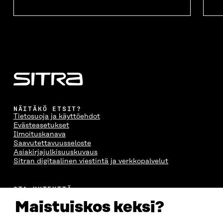
NÄITÄKÖ ETSIT?
Tietosuoja ja käyttöehdot
Evästeasetukset
Ilmoituskanava
Saavutettavuusseloste
Asiakirjajulkisuuskuvaus
Sitran digitaalinen viestintä ja verkkopalvelut
OTA YHTEYTTÄ
Suomen itsenäisyyden juhlarahasto Sitra
Maistuiskos keksi?
Itämerenkatu 11-13, PL 160,
00181 Helsinki