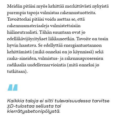
Meidän pitäisi myös kehittää merkittävästi nykyistä
parempia tapoja valmistaa rakennustuotteita.
Tavoitteeksi pitäisi voida asettaa se, että
rakennusmateriaaleja valmistettaisiin
hiilineutraalisti. Tähän suuntaan ovat jo
edelläkävijäyritykset liikkuneetkin. Tavoite on tosin
hyvin haastava. Se edellyttää energiantuotannon
kehittämistä (mikä onneksi on jo käynnissä) sekä
raaka-aineiden, valmistus- ja rakennusprosessien
radikaalia uudelleenarviointia (mitä onneksi jo
tutkitaan).
“
Kaikkia taloja ei silti tulevaisuudessa tarvitse
3D-tulostaa sellusta tai
kierrätysbetonipölystä.