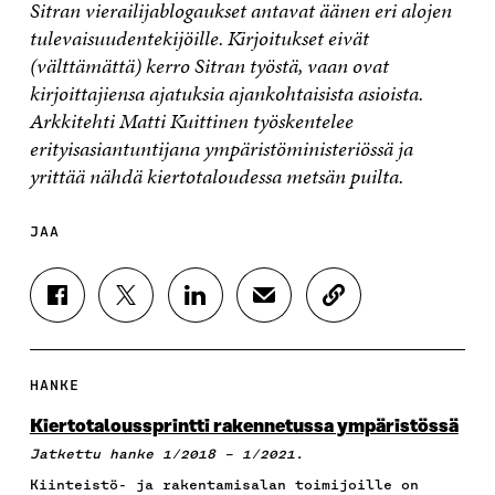
Sitran vierailijablogaukset antavat äänen eri alojen
tulevaisuudentekijöille. Kirjoitukset eivät
(välttämättä) kerro Sitran työstä, vaan ovat
kirjoittajiensa ajatuksia ajankohtaisista asioista.
Arkkitehti Matti Kuittinen työskentelee
erityisasiantuntijana ympäristöministeriössä ja
yrittää nähdä kiertotaloudessa metsän puilta.
JAA
J
J
J
J
K
A
A
A
A
O
A
A
A
A
P
F
T
L
S
I
A
W
I
Ä
O
HANKE
C
I
N
H
I
E
T
K
K
A
Kiertotaloussprintti rakennetussa ympäristössä
B
T
E
Ö
R
Jatkettu hanke 1/2018 – 1/2021.
O
E
D
P
T
O
R
I
O
I
Kiinteistö- ja rakentamisalan toimijoille on