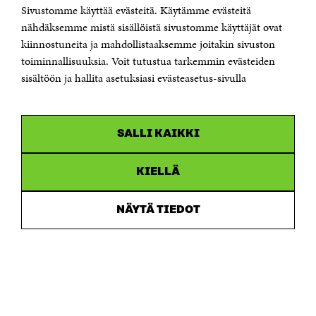
Sivustomme käyttää evästeitä. Käytämme evästeitä
Puhelin +358 294 618 991
Sähköpostiosoite
nähdäksemme mistä sisällöistä sivustomme käyttäjät ovat
etunimi.sukunimi@sitra.fi tai sitra@sitra.fi
kiinnostuneita ja mahdollistaaksemme joitakin sivuston
Saapumisohjeet
toiminnallisuuksia. Voit tutustua tarkemmin evästeiden
sisältöön ja hallita asetuksiasi evästeasetus-sivulla
Y-tunnus 0202132-3
OLEMME NÄISSÄ SOMEISSA
SALLI KAIKKI
Facebook
Avautuu
uudessa
Linkedin
ikkunassa
KIELLÄ
Avautuu
uudessa
Youtube
ikkunassa
Avautuu
NÄYTÄ TIEDOT
uudessa
Instagram
ikkunassa
Avautuu
uudessa
ikkunassa