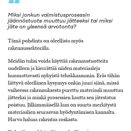
“
Miksi jonkun valmistusprosessin
jäännöstuote muuttuu jätteeksi tai miksi
jäte on yleensä arvotonta?
Tämä pohdinta on oleellista myös
rakennussektorilla.
Meidän tulisi voida käyttää rakennustuotteita
uudelleen ja kierrättää niiden materiaaleja
huomattavasti nykyistä tehokkaammin. Eräs tähän
liittyvä oleellinen kysymys onkin juuri siinä, missä
vaiheessa rakennuksesta purettu materiaali muuttuu
jätteeksi ja minkä prosessien kautta sen jätestatus
poistuu. Jälkimmäisellä kun on suurta merkitystä
materiaalien seuraavan hyödyntämisen kannalta.
Harva haluaa rakentaa roskasta.