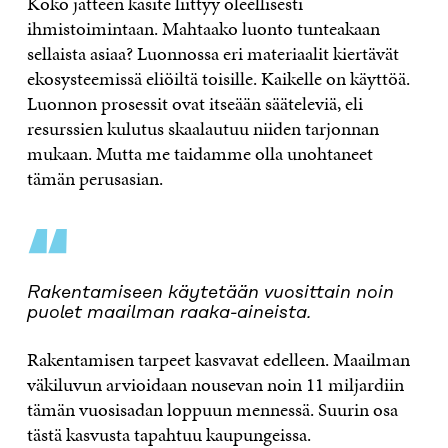
Koko jätteen käsite liittyy oleellisesti
ihmistoimintaan. Mahtaako luonto tunteakaan
sellaista asiaa? Luonnossa eri materiaalit kiertävät
ekosysteemissä eliöiltä toisille. Kaikelle on käyttöä.
Luonnon prosessit ovat itseään sääteleviä, eli
resurssien kulutus skaalautuu niiden tarjonnan
mukaan. Mutta me taidamme olla unohtaneet
tämän perusasian.
“
Rakentamiseen käytetään vuosittain noin
puolet maailman raaka-aineista.
Rakentamisen tarpeet kasvavat edelleen. Maailman
väkiluvun arvioidaan nousevan noin 11 miljardiin
tämän vuosisadan loppuun mennessä. Suurin osa
tästä kasvusta tapahtuu kaupungeissa.