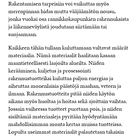
Rakentamisen tarpeisiin voi vaikuttaa myös
merenpinnan hidas mutta vääjäämätön nousu,
jonka vuoksi osa rannikkokaupunkien rakennuksista
ja liikenneväylistä joudutaan siirtämään tai
suojaamaan.
Kaikkeen tähän tullaan kuluttamaan valtavat määrät
materiaalia. Nämä materiaalit haalitaan kasaan
maantieteellisesti laajoilta alueilta. Niiden
kerääminen, kuljetus ja prosessointi
rakennustuotteiksi kuluttaa paljon energiaa ja
aiheuttaa monenlaisia päästöjä maahan, veteen ja
ilmaan. Rakennustuotteita pitää niiden käytön
aikana myös huoltaa ja hoitaa sekä ajoittain vaihtaa.
Jossain vaiheessa tuotteet puretaan pois, ja niiden
sisältämiä materiaaleja pyritään hyödyntämään
mahdollisimman monta kertaa muissa tuotteissa.
Lopulta useimmat materiaalit palautetaan takaisin