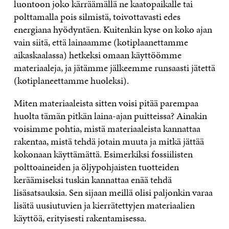
luontoon joko kärräämällä ne kaatopaikalle tai
polttamalla pois silmistä, toivottavasti edes
energiana hyödyntäen. Kuitenkin kyse on koko ajan
vain siitä, että lainaamme (kotiplaanettamme
aikaskaalassa) hetkeksi omaan käyttöömme
materiaaleja, ja jätämme jälkeemme runsaasti jätettä
(kotiplaneettamme huoleksi).
Miten materiaaleista sitten voisi pitää parempaa
huolta tämän pitkän laina-ajan puitteissa? Ainakin
voisimme pohtia, mistä materiaaleista kannattaa
rakentaa, mistä tehdä jotain muuta ja mitkä jättää
kokonaan käyttämättä. Esimerkiksi fossiilisten
polttoaineiden ja öljypohjaisten tuotteiden
keräämiseksi tuskin kannattaa enää tehdä
lisäsatsauksia. Sen sijaan meillä olisi paljonkin varaa
lisätä uusiutuvien ja kierrätettyjen materiaalien
käyttöä, erityisesti rakentamisessa.