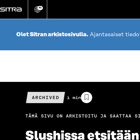
Siirry
suoraan
FI
Vaihda
sivuston
sisältöön
kieli
Olet Sitran arkistosivulla.
Ajantasaiset tied
ARCHIVED
Arvioitu
1 min
lukuaika
TÄMÄ SIVU ON ARKISTOITU JA SAATTAA S
Slushissa etsitään