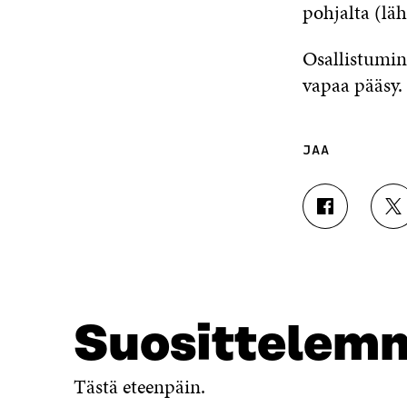
pohjalta (lä
Osallistumin
vapaa pääsy.
JAA
J
J
A
A
A
A
F
T
A
W
C
I
E
T
Suosittelem
B
T
O
E
O
R
Tästä eteenpäin.
K
I