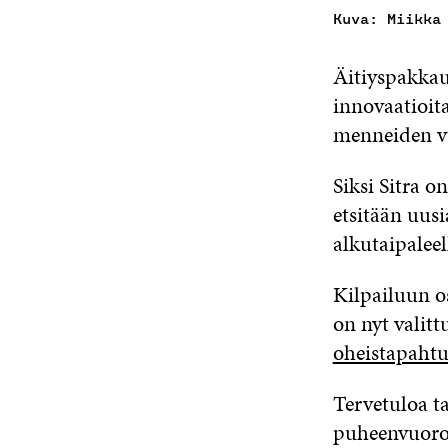
Kuva: Miikka
Äitiyspakkau
innovaatioit
menneiden v
Siksi Sitra o
etsitään uus
alkutaipalee
Kilpailuun os
on nyt valitt
oheistapahtu
Tervetuloa 
puheenvuoroja