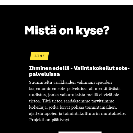
A
S
S
S
S
A
A
Mistä on kyse?
AIHE
Ihminen edellä - Valintakokeilut sote-
palveluissa
Suunniteltu asiakkaiden valinnanvapauden
laajentaminen sote-palveluissa oli merkittävästä
uudistus, jonka vaikutuksista meillä ei vielä ole
tietoa. Tätä tietoa saadaksemme tarvitsimme
kokeiluja, jotka loivat pohjaa toimintamallien,
ajattelutapojen ja toimintakulttuurin muutokselle.
Projekti on päättynyt.