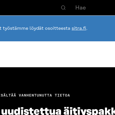
ot työstämme löydät osoitteesta
sitra.fi
.
ISÄLTÄÄ VANHENTUNUTTA TIETOA
 uudistettua äitiyspak