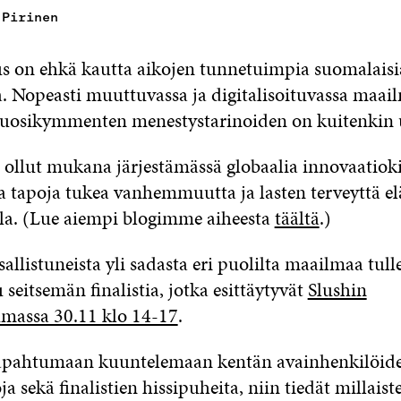
 Pirinen
s on ehkä kautta aikojen tunnetuimpia suomalaisi
a. Nopeasti muuttuvassa ja digitalisoituvassa maa
uosikymmenten menestystarinoiden on kuitenkin u
n ollut mukana järjestämässä globaalia innovaatiokil
ia tapoja tukea vanhemmuutta ja lasten terveyttä 
lla. (Lue aiempi blogimme aiheesta
täältä
.)
allistuneista yli sadasta eri puolilta maailmaa tull
u seitsemän finalistia, jotka esittäytyvät
Slushin
massa 30.11 klo 14-17
.
tapahtumaan kuuntelemaan kentän avainhenkilöid
 sekä finalistien hissipuheita, niin tiedät millais