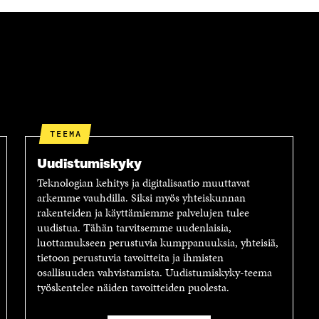
A
N
S
A
S
S
A
S
A
TEEMA
Uudistumiskyky
Teknologian kehitys ja digitalisaatio muuttavat
arkemme vauhdilla. Siksi myös yhteiskunnan
rakenteiden ja käyttämiemme palvelujen tulee
uudistua. Tähän tarvitsemme uudenlaisia,
luottamukseen perustuvia kumppanuuksia, yhteisiä,
tietoon perustuvia tavoitteita ja ihmisten
osallisuuden vahvistamista. Uudistumiskyky-teema
työskentelee näiden tavoitteiden puolesta.