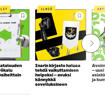
A
S
ELIT
ILMIÖ
AR
S
A
tatalouden
Inarin kirjasto haluaa
Avoim
yökalu
tehdä vaikuttamisen
– uusi
aiheittain
helpoksi – avuksi
asiakk
kännykkä
ja ku
sovelluksineen