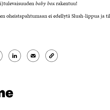
hi)tulevaisuuden
baby box
rakentuu!
en oheistapahtumaan ei edellytä Slush-lippua ja ti
J
J
K
A
A
O
A
A
P
L
S
I
I
Ä
O
N
H
I
K
K
A
me
E
Ö
R
D
P
T
I
O
I
N
S
K