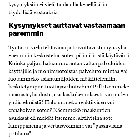
kysymyksiin ei vielä taida olla kenelläkään
täydellisiä vastauksia.
Kysymykset auttavat vastaamaan
paremmin
Työtä on vielä tehtävänä ja toivottavasti myös yhä
enemmän keskustelua soten päämääristä käytävänä.
Kuinka paljon haluamme antaa valtaa palveluiden
käyttäjille ja monimuotoistaa palvelutoimintaa vai
luotammeko asiantuntijoiden määrittelemiin,
keskitetympiin tuottajavalintoihin? Palkitsemmeko
määrästä, laadusta, asiakaskokemuksesta vai niiden
yhdistelmästä? Haluammeko reaktiivisen vai
ennakoivan soten? Näemmekö maakuntien
asukkaat eli meidät itsemme, aktiivisina sote-
kumppaneina ja vertaisvoimana vai ”passiivisina
potilaina”?