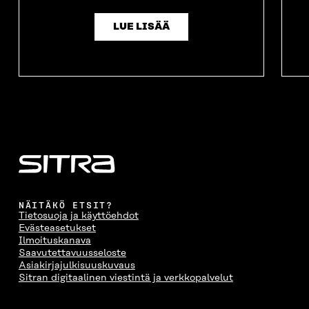
U
N
U
K
N
A
N
U
LUE LISÄÄ
A
S
A
N
S
S
S
A
S
A
S
S
A
A
S
A
NÄITÄKÖ ETSIT?
Tietosuoja ja käyttöehdot
Evästeasetukset
Ilmoituskanava
Saavutettavuusseloste
Asiakirjajulkisuuskuvaus
Sitran digitaalinen viestintä ja verkkopalvelut