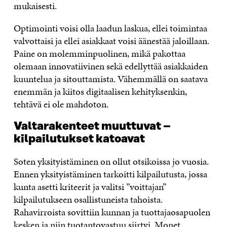
mukaisesti.
Optimointi voisi olla laadun laskua, ellei toimintaa
valvottaisi ja ellei asiakkaat voisi äänestää jaloillaan.
Paine on molemminpuolinen, mikä pakottaa
olemaan innovatiivinen sekä edellyttää asiakkaiden
kuuntelua ja sitouttamista. Vähemmällä on saatava
enemmän ja kiitos digitaalisen kehityksenkin,
tehtävä ei ole mahdoton.
Valtarakenteet muuttuvat –
kilpailutukset katoavat
Soten yksityistäminen on ollut otsikoissa jo vuosia.
Ennen yksityistäminen tarkoitti kilpailutusta, jossa
kunta asetti kriteerit ja valitsi ”voittajan”
kilpailutukseen osallistuneista tahoista.
Rahavirroista sovittiin kunnan ja tuottajaosapuolen
kesken ja niin tuotantovastuu siirtyi. Monet