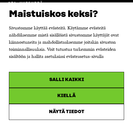
OTA YHTEYTTÄ
Suomen itsenäisyyden juhlarahasto Sitra
Maistuiskos keksi?
Itämerenkatu 11-13, PL 160,
00181 Helsinki
Sivustomme käyttää evästeitä. Käytämme evästeitä
Puhelin +358 294 618 991
Sähköpostiosoite
nähdäksemme mistä sisällöistä sivustomme käyttäjät ovat
etunimi.sukunimi@sitra.fi tai sitra@sitra.fi
kiinnostuneita ja mahdollistaaksemme joitakin sivuston
Saapumisohjeet
toiminnallisuuksia. Voit tutustua tarkemmin evästeiden
sisältöön ja hallita asetuksiasi evästeasetus-sivulla
Y-tunnus 0202132-3
OLEMME NÄISSÄ SOMEISSA
SALLI KAIKKI
Facebook
Avautuu
uudessa
Linkedin
ikkunassa
KIELLÄ
Avautuu
uudessa
Youtube
ikkunassa
Avautuu
NÄYTÄ TIEDOT
uudessa
Instagram
ikkunassa
Avautuu
uudessa
ikkunassa