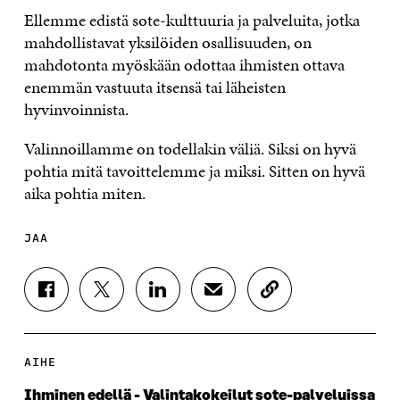
Ellemme edistä sote-kulttuuria ja palveluita, jotka
mahdollistavat yksilöiden osallisuuden, on
mahdotonta myöskään odottaa ihmisten ottava
enemmän vastuuta itsensä tai läheisten
hyvinvoinnista.
Valinnoillamme on todellakin väliä. Siksi on hyvä
pohtia mitä tavoittelemme ja miksi. Sitten on hyvä
aika pohtia miten.
JAA
J
J
J
J
K
A
A
A
A
O
A
A
A
A
P
F
T
L
S
I
A
W
I
Ä
O
AIHE
C
I
N
H
I
E
T
K
K
A
Ihminen edellä - Valintakokeilut sote-palveluissa