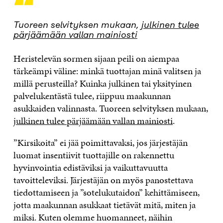
“
Tuoreen selvityksen mukaan,
julkinen tulee
pärjäämään vallan mainiosti
Heristelevän sormen sijaan peili on aiempaa
tärkeämpi väline: minkä tuottajan minä valitsen ja
millä perusteilla? Kuinka julkinen tai yksityinen
palvelukentästä tulee, riippuu maakunnan
asukkaiden valinnasta. Tuoreen selvityksen mukaan,
julkinen tulee pärjäämään vallan mainiosti
.
”Kirsikoita” ei jää poimittavaksi, jos järjestäjän
luomat insentiivit tuottajille on rakennettu
hyvinvointia edistäviksi ja vaikuttavuutta
tavoitteleviksi. Järjestäjän on myös panostettava
tiedottamiseen ja ”sotelukutaidon” kehittämiseen,
jotta maakunnan asukkaat tietävät mitä, miten ja
miksi. Kuten olemme huomanneet, näihin