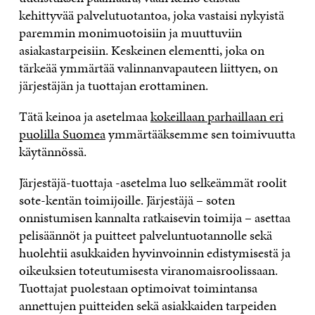
kehittyvää palvelutuotantoa, joka vastaisi nykyistä
paremmin monimuotoisiin ja muuttuviin
asiakastarpeisiin. Keskeinen elementti, joka on
tärkeää ymmärtää valinnanvapauteen liittyen, on
järjestäjän ja tuottajan erottaminen.
Tätä keinoa ja asetelmaa
kokeillaan parhaillaan eri
puolilla Suomea
ymmärtääksemme sen toimivuutta
käytännössä.
Järjestäjä-tuottaja -asetelma luo selkeämmät roolit
sote-kentän toimijoille. Järjestäjä – soten
onnistumisen kannalta ratkaisevin toimija – asettaa
pelisäännöt ja puitteet palveluntuotannolle sekä
huolehtii asukkaiden hyvinvoinnin edistymisestä ja
oikeuksien toteutumisesta viranomaisroolissaan.
Tuottajat puolestaan optimoivat toimintansa
annettujen puitteiden sekä asiakkaiden tarpeiden