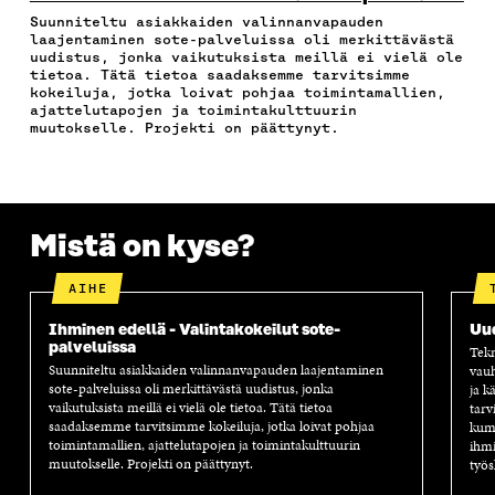
B
T
E
Ö
R
Suunniteltu asiakkaiden valinnanvapauden
O
E
D
P
T
laajentaminen sote-palveluissa oli merkittävästä
O
R
I
O
I
uudistus, jonka vaikutuksista meillä ei vielä ole
K
I
N
S
K
tietoa. Tätä tietoa saadaksemme tarvitsimme
I
S
I
T
K
kokeiluja, jotka loivat pohjaa toimintamallien,
S
S
S
I
E
ajattelutapojen ja toimintakulttuurin
muutokselle. Projekti on päättynyt.
S
Ä
S
L
L
A
A
Ä
L
I
A
V
A
A
N
V
A
V
A
L
A
U
A
V
I
U
T
U
A
N
Mistä on kyse?
T
U
T
U
K
U
U
U
T
K
U
U
U
U
I
AIHE
U
U
U
U
U
D
U
U
Ihminen edellä - Valintakokeilut sote-
Uu
palveluissa
D
E
D
U
Tekn
E
S
E
D
Suunniteltu asiakkaiden valinnanvapauden laajentaminen
vauh
sote-palveluissa oli merkittävästä uudistus, jonka
S
S
S
E
ja k
vaikutuksista meillä ei vielä ole tietoa. Tätä tietoa
tarv
S
A
S
S
saadaksemme tarvitsimme kokeiluja, jotka loivat pohjaa
kump
A
I
A
S
toimintamallien, ajattelutapojen ja toimintakulttuurin
ihmi
I
K
I
A
muutokselle. Projekti on päättynyt.
työs
K
K
K
I
K
U
K
K