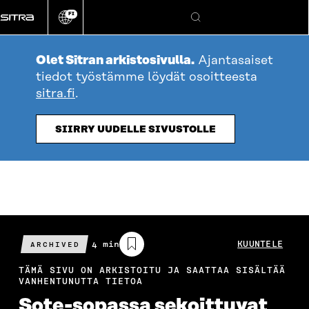
Siirry
FI
suoraan
Vaihda
Hae
sivuston
sisältöön
kieli
Olet Sitran arkistosivulla.
Ajantasaiset
tiedot työstämme löydät osoitteesta
sitra.fi
.
SIIRRY UUDELLE SIVUSTOLLE
Arvioitu
4 min
KUUNTELE
ARCHIVED
lukuaika
TÄMÄ SIVU ON ARKISTOITU JA SAATTAA SISÄLTÄÄ
VANHENTUNUTTA TIETOA
Sote-sopassa sekoittuvat