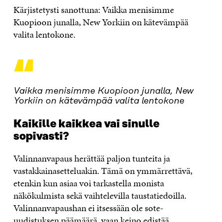
Kärjistetysti sanottuna: Vaikka menisimme
Kuopioon junalla, New Yorkiin on kätevämpää
valita lentokone.
“
Vaikka menisimme Kuopioon junalla, New
Yorkiin on kätevämpää valita lentokone
Kaikille kaikkea vai sinulle
sopivasti?
Valinnanvapaus herättää paljon tunteita ja
vastakkainasetteluakin. Tämä on ymmärrettävä,
etenkin kun asiaa voi tarkastella monista
näkökulmista sekä vaihtelevilla taustatiedoilla.
Valinnanvapaushan ei itsessään ole sote-
uudistuksen päämäärä, vaan keino edistää