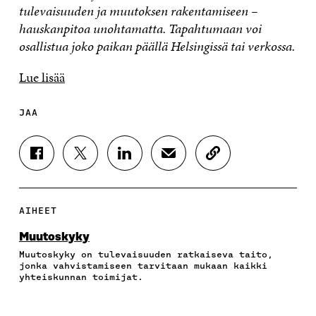
tulevaisuuden ja muutoksen rakentamiseen –
hauskanpitoa unohtamatta. Tapahtumaan voi
osallistua joko paikan päällä Helsingissä tai verkossa.
Lue lisää
JAA
J
J
J
J
K
A
A
A
A
O
A
A
A
A
P
F
T
L
S
I
A
W
I
Ä
O
AIHEET
C
I
N
H
I
E
T
K
K
A
Muutoskyky
B
T
E
Ö
R
Muutoskyky on tulevaisuuden ratkaiseva taito,
O
E
D
P
T
jonka vahvistamiseen tarvitaan mukaan kaikki
O
R
I
O
I
yhteiskunnan toimijat.
K
I
N
S
K
I
S
I
T
K
S
S
S
I
E