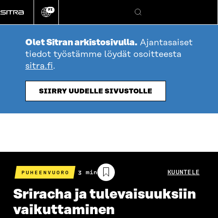
Siirry
FI
suoraan
Vaihda
Hae
sivuston
sisältöön
kieli
Olet Sitran arkistosivulla.
Ajantasaiset
tiedot työstämme löydät osoitteesta
sitra.fi
.
SIIRRY UUDELLE SIVUSTOLLE
Arvioitu
3 min
KUUNTELE
PUHEENVUORO
lukuaika
Sriracha ja tulevaisuuksiin
vaikuttaminen