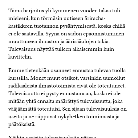
Tämä harjoitus yli kymmenen vuoden takaa tuli
mieleeni, kun törmäsin uutiseen Sriracha-
kastikkeen tuotannon pysähtymisestä, koska chiliä
ei ole saatavilla. Syynä on sadon epäonnistuminen
muuttuneen ilmaston ja äärisääolojen takia.
Tulevaisuus näyttää tulleen aikaisemmin kuin
kuvittelin.
Emme tietenkään osanneet ennustaa tulevaa tuolla
kurssilla. Monet muut otsikot, varsinkin uumoilut
radikaaleista ilmastotoimista eivät ole toteutuneet.
Tulevaisuutta ei pysty ennustamaan, koska ei ole
mitään yhtä ennalta määrättyä tulevaisuutta, joka
vääjäämättä toteutuisi. Sen sijaan tulevaisuuksia on
useita ja ne riippuvat nykyhetken toiminnasta ja
päätöksistä.
Näihin useisiin tulevaisuuksiin pääsee