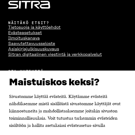
A
NÄITÄKÖ ETSIT?
Tietosuoja ja käyttöehdot
Evästeasetukset
Ilmoituskanava
Saavutettavuusseloste
Asiakirjajulkisuuskuvaus
Sitran digitaalinen viestintä ja verkkopalvelut
OTA YHTEYTTÄ
Suomen itsenäisyyden juhlarahasto Sitra
Maistuiskos keksi?
Itämerenkatu 11-13, PL 160,
00181 Helsinki
Sivustomme käyttää evästeitä. Käytämme evästeitä
Puhelin +358 294 618 991
Sähköpostiosoite
nähdäksemme mistä sisällöistä sivustomme käyttäjät ovat
etunimi.sukunimi@sitra.fi tai sitra@sitra.fi
kiinnostuneita ja mahdollistaaksemme joitakin sivuston
Saapumisohjeet
toiminnallisuuksia. Voit tutustua tarkemmin evästeiden
sisältöön ja hallita asetuksiasi evästeasetus-sivulla
Y-tunnus 0202132-3