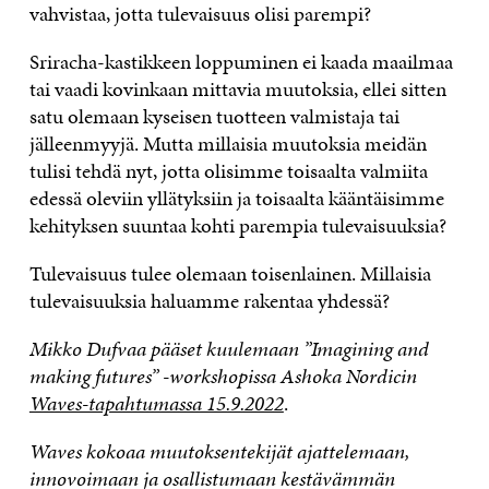
vahvistaa, jotta tulevaisuus olisi parempi?
Sriracha-kastikkeen loppuminen ei kaada maailmaa
tai vaadi kovinkaan mittavia muutoksia, ellei sitten
satu olemaan kyseisen tuotteen valmistaja tai
jälleenmyyjä. Mutta millaisia muutoksia meidän
tulisi tehdä nyt, jotta olisimme toisaalta valmiita
edessä oleviin yllätyksiin ja toisaalta kääntäisimme
kehityksen suuntaa kohti parempia tulevaisuuksia?
Tulevaisuus tulee olemaan toisenlainen. Millaisia
tulevaisuuksia haluamme rakentaa yhdessä?
Mikko Dufvaa pääset kuulemaan ”Imagining and
making futures” -workshopissa
Ashoka Nordicin
Waves-tapahtumassa 15.9.2022
.
Waves kokoaa muutoksentekijät ajattelemaan,
innovoimaan ja osallistumaan kestävämmän