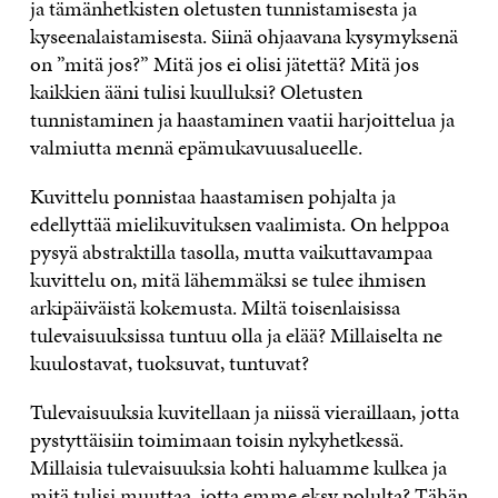
ja tämänhetkisten oletusten tunnistamisesta ja
kyseenalaistamisesta. Siinä ohjaavana kysymyksenä
on ”mitä jos?” Mitä jos ei olisi jätettä? Mitä jos
kaikkien ääni tulisi kuulluksi? Oletusten
tunnistaminen ja haastaminen vaatii harjoittelua ja
valmiutta mennä epämukavuusalueelle.
Kuvittelu ponnistaa haastamisen pohjalta ja
edellyttää mielikuvituksen vaalimista. On helppoa
pysyä abstraktilla tasolla, mutta vaikuttavampaa
kuvittelu on, mitä lähemmäksi se tulee ihmisen
arkipäiväistä kokemusta. Miltä toisenlaisissa
tulevaisuuksissa tuntuu olla ja elää? Millaiselta ne
kuulostavat, tuoksuvat, tuntuvat?
Tulevaisuuksia kuvitellaan ja niissä vieraillaan, jotta
pystyttäisiin toimimaan toisin nykyhetkessä.
Millaisia tulevaisuuksia kohti haluamme kulkea ja
mitä tulisi muuttaa, jotta emme eksy polulta? Tähän