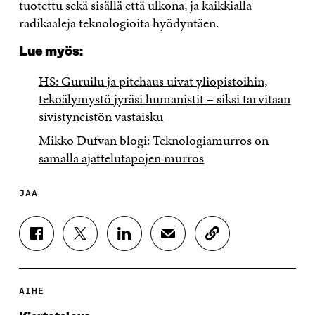
tuotettu sekä sisällä että ulkona, ja kaikkialla
radikaaleja teknologioita hyödyntäen.
Lue myös:
HS: Guruilu ja pitchaus uivat yliopistoihin,
tekoälymystö jyräsi humanistit – siksi tarvitaan
sivistyneistön vastaisku
Mikko Dufvan blogi: Teknologiamurros on
samalla ajattelutapojen murros
JAA
J
J
J
J
K
A
A
A
A
O
A
A
A
A
P
F
T
L
S
I
A
W
I
Ä
O
AIHE
C
I
N
H
I
E
T
K
K
A