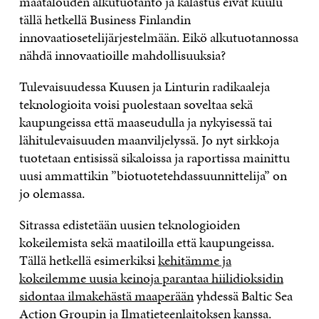
maatalouden alkutuotanto ja kalastus eivät kuulu
tällä hetkellä Business Finlandin
innovaatiosetelijärjestelmään. Eikö alkutuotannossa
nähdä innovaatioille mahdollisuuksia?
Tulevaisuudessa Kuusen ja Linturin radikaaleja
teknologioita voisi puolestaan soveltaa sekä
kaupungeissa että maaseudulla ja nykyisessä tai
lähitulevaisuuden maanviljelyssä. Jo nyt sirkkoja
tuotetaan entisissä sikaloissa ja raportissa mainittu
uusi ammattikin ”biotuotetehdassuunnittelija” on
jo olemassa.
Sitrassa edistetään uusien teknologioiden
kokeilemista sekä maatiloilla että kaupungeissa.
Tällä hetkellä esimerkiksi
kehitämme ja
kokeilemme uusia keinoja parantaa hiilidioksidin
sidontaa ilmakehästä maaperään
yhdessä Baltic Sea
Action Groupin ja Ilmatieteenlaitoksen kanssa.