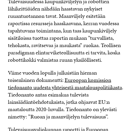
Tulevaisuudessa kaupunkiviljelyn ja robottien
lähikeittiöiden nähdään haastavan nykyiset
ruuantuotannon tavat. Maanviljely esitetään
raportissa resursseja haaskaavana, kerran vuodessa
tapahtuvana toimintana, kun taas kaupunkiviljely
sisätiloissa tuottaa raportin mukaan ”turvallista,
tehokasta, ravitsevaa ja maukasta” ruokaa. Teollisen
paradigman elintarviketeollisuutta ei tarvita, koska
robottikokki valmistaa ruuan yksilöllisesti.
Viime vuoden lopulla julkaistiin hieman
toisenlainen dokumentti:
Euroopan komission
tiedonanto uudesta yhteisestä maatalouspolitiikasta
.
Tiedonanto antaa esimakua tulevista
lainsäädäntöehdotuksista, jotka ohjaavat EU:n
maataloutta 2020-luvulla. Tiedonanto on ylevästi
nimetty: ”Ruoan ja maanviljelyn tulevaisuus”.
Tulevaisuusvaliokunnan raportti ja Euroopan