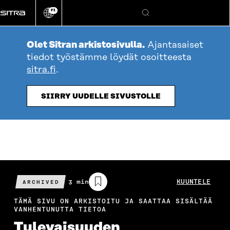
Siirry
FI
suoraan
Vaihda
Hae
sivuston
sisältöön
kieli
Olet Sitran arkistosivulla.
Ajantasaiset
tiedot työstämme löydät osoitteesta
sitra.fi
.
SIIRRY UUDELLE SIVUSTOLLE
Arvioitu
3 min
KUUNTELE
ARCHIVED
lukuaika
TÄMÄ SIVU ON ARKISTOITU JA SAATTAA SISÄLTÄÄ
VANHENTUNUTTA TIETOA
Tulevaisuuden