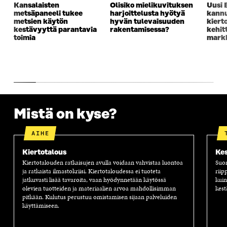
K
U
K
K
Kansalaisten
Olisiko mielikuvituksen
Uusi 
U
N
U
K
metsäpaneeli tukee
harjoittelusta hyötyä
kannu
N
A
N
U
metsien käytön
hyvän tulevaisuuden
kiert
A
S
A
N
kestävyyttä parantavia
rakentamisessa?
kehit
S
S
S
A
toimia
markk
S
A
S
S
A
A
S
A
Mistä on kyse?
AIHE
Kiertotalous
Kes
Kiertotalouden ratkaisujen avulla voidaan vahvistaa luontoa
Suom
ja ratkaista ilmastokriisi. Kiertotaloudessa ei tuoteta
riip
jatkuvasti lisää tavaroita, vaan hyödynnetään käytössä
kuin
olevien tuotteiden ja materiaalien arvoa mahdollisimman
kest
pitkään. Kulutus perustuu omistamisen sijaan palveluiden
käyttämiseen.