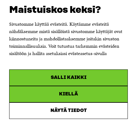
Suomen itsenäisyyden juhlarahasto Sitra
Maistuiskos keksi?
Itämerenkatu 11-13, PL 160,
00181 Helsinki
Sivustomme käyttää evästeitä. Käytämme evästeitä
Puhelin +358 294 618 991
Sähköpostiosoite
nähdäksemme mistä sisällöistä sivustomme käyttäjät ovat
etunimi.sukunimi@sitra.fi tai sitra@sitra.fi
kiinnostuneita ja mahdollistaaksemme joitakin sivuston
Saapumisohjeet
toiminnallisuuksia. Voit tutustua tarkemmin evästeiden
sisältöön ja hallita asetuksiasi evästeasetus-sivulla
Y-tunnus 0202132-3
OLEMME NÄISSÄ SOMEISSA
SALLI KAIKKI
Facebook
Avautuu
uudessa
Linkedin
ikkunassa
KIELLÄ
Avautuu
uudessa
Youtube
ikkunassa
Avautuu
NÄYTÄ TIEDOT
uudessa
Instagram
ikkunassa
Avautuu
uudessa
ikkunassa