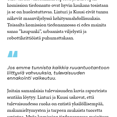
komission tiedonanto ovat hyvin kaukana tosistaan
ja se on huolestuttavaa. Linturi ja Kuusi eivät tunnu
näkevät maanviljelyssä kehitysmahdollisuuksia.
Toisaalta komission tiedonannossa ei edes mainita
sanaa ”kaupunki”, urbaanista viljelystä ja
robottikeittiöistä puhumattakaan.
“
Jos emme tunnista kaikkia ruuantuotantoon
liittyviä vahvuuksia, tulevaisuuden
ennakointi vaikeutuu.
Joitain samanlaisia tulevaisuuden kuvia raporteista
sentään löytyy. Linturi ja Kuusi uskovat, että
tulevaisuudessa ruoka on entistä yksilöllisempää,
makumieltymysten ja tarpeen mukaista tuoretta
ravintoa. Myös komission tiedonannossa mainitaan,