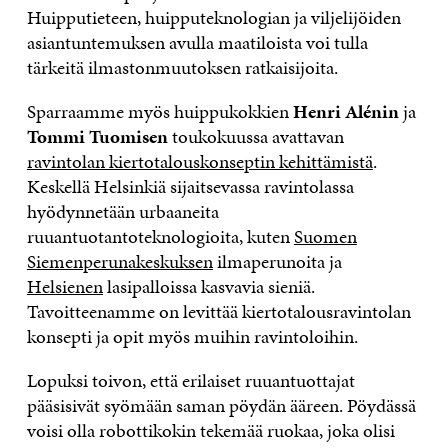
Huipputieteen, huipputeknologian ja viljelijöiden
asiantuntemuksen avulla maatiloista voi tulla
tärkeitä ilmastonmuutoksen ratkaisijoita.
Sparraamme myös huippukokkien
Henri Alénin
ja
Tommi Tuomisen
toukokuussa avattavan
ravintolan kiertotalouskonseptin kehittämistä
.
Keskellä Helsinkiä sijaitsevassa ravintolassa
hyödynnetään urbaaneita
ruuantuotantoteknologioita, kuten
Suomen
Siemenperunakeskuksen
ilmaperunoita ja
Helsienen
lasipalloissa kasvavia sieniä.
Tavoitteenamme on levittää kiertotalousravintolan
konsepti ja opit myös muihin ravintoloihin.
Lopuksi toivon, että erilaiset ruuantuottajat
pääsisivät syömään saman pöydän ääreen. Pöydässä
voisi olla robottikokin tekemää ruokaa, joka olisi