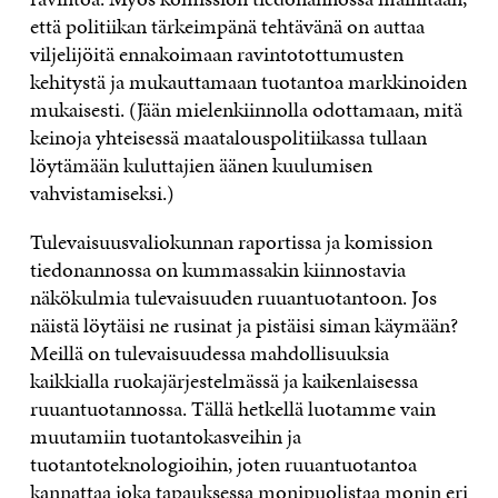
että politiikan tärkeimpänä tehtävänä on auttaa
viljelijöitä ennakoimaan ravintotottumusten
kehitystä ja mukauttamaan tuotantoa markkinoiden
mukaisesti. (Jään mielenkiinnolla odottamaan, mitä
keinoja yhteisessä maatalouspolitiikassa tullaan
löytämään kuluttajien äänen kuulumisen
vahvistamiseksi.)
Tulevaisuusvaliokunnan raportissa ja komission
tiedonannossa on kummassakin kiinnostavia
näkökulmia tulevaisuuden ruuantuotantoon. Jos
näistä löytäisi ne rusinat ja pistäisi siman käymään?
Meillä on tulevaisuudessa mahdollisuuksia
kaikkialla ruokajärjestelmässä ja kaikenlaisessa
ruuantuotannossa. Tällä hetkellä luotamme vain
muutamiin tuotantokasveihin ja
tuotantoteknologioihin, joten ruuantuotantoa
kannattaa joka tapauksessa monipuolistaa monin eri