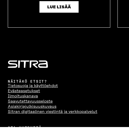
LUE LISÄÄ
NÄITÄKÖ ETSIT?
Tietosuoja ja käyttöehdot
Evästeasetukset
Ilmoituskanava
Saavutettavuusseloste
Asiakirjajulkisuuskuvaus
Sitran digitaalinen viestintä ja verkkopalvelut
OTA YHTEYTTÄ