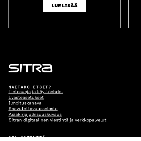
LUE LISÄÄ
NÄITÄKÖ ETSIT?
Tietosuoja ja käyttöehdot
Evästeasetukset
Ilmoituskanava
Saavutettavuusseloste
Asiakirjajulkisuuskuvaus
Sitran digitaalinen viestintä ja verkkopalvelut
OTA YHTEYTTÄ