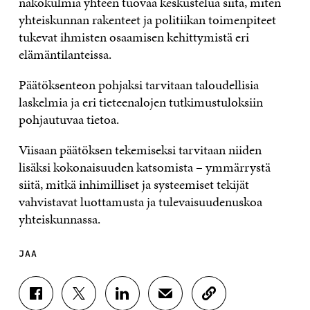
näkökulmia yhteen tuovaa keskustelua siitä, miten
yhteiskunnan rakenteet ja politiikan toimenpiteet
tukevat ihmisten osaamisen kehittymistä eri
elämäntilanteissa.
Päätöksenteon pohjaksi tarvitaan taloudellisia
laskelmia ja eri tieteenalojen tutkimustuloksiin
pohjautuvaa tietoa.
Viisaan päätöksen tekemiseksi tarvitaan niiden
lisäksi kokonaisuuden katsomista – ymmärrystä
siitä, mitkä inhimilliset ja systeemiset tekijät
vahvistavat luottamusta ja tulevaisuudenuskoa
yhteiskunnassa.
JAA
J
J
J
J
K