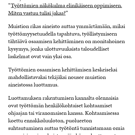
”
Työttömien näkökulma elinikäiseen oppimiseen.
Miten vastuu tulisi jakaa?
”
Muistion rikas aineisto auttaa ymmärtämään, miksi
työttömyysetuudella tapahtuva, työllistymiseen
tähtäävä osaamisen kehittäminen on monitahoinen
kysymys, jonka ulottuvuuksista taloudelliset
laskelmat ovat vain yksi osa.
Työttömien osaamisen kehittämisen keskeiseksi
mahdollistavaksi tekijäksi nousee muistion
aineistossa luottamus.
Luottamuksen rakentumisen kannalta olennaisia
ovat työttömän henkilökohtaiset kohtaamiset
ohjaajan tai viranomaisen kanssa. Kohtaamisessa
koettu ennakkoluuloton, puolueeton
suhtautuminen auttaa työtöntä tunnistamaan omia