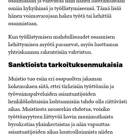
osaamisiaan ja vahvistaa näin hänen luottamustaan
omiin kykyihinsä ja työllistymiseensä. Tämä lisää
hänen voimavarojaan hakea työtä tai kehittää
osaamistaan.
Kun työllistymisen mahdollisuudet osaamisen
kehittymisen myötä paranevat, myös luottamus
yhteiskunnan rakenteisiin vahvistuu.
Sanktioista tarkoituksenmukaisia
Muistio tuo esiin eri osapuolten jakaman
kokemuksen siitä, ettei tärkeisiin työttömän ja
työvoimapalveluiden asiantuntijoiden
henkilökohtaisiin kohtaamisiin tahdo olla riittävästi
aikaa. Muistiosta nouseekin ehdotus, voisiko
työttömyyteen liittyvää kovin monimutkaista
byrokratiaa yksinkertaistaa ja näin vapauttaa
asiantuntijoiden aikaa kontrolloinnista niiden