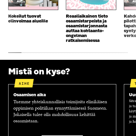
S
S
S
E
S
A
S
S
A
I
A
S
Kokeilut tuovat
Reaaliaikainen tieto
Kahd
I
K
I
A
elinvoimaa alueille
osaamistarpeista ja
pilot
K
K
K
I
osaamistarjonnasta
tapah
K
U
K
K
auttaa kohtaanto-
synty
U
N
U
K
ongelman
verko
N
A
N
U
ratkaisemisessa
A
S
A
N
S
S
S
A
S
A
S
S
A
A
S
A
Mistä on kyse?
AIHE
Osaamisen aika
Uus
Tuemme yhteiskunnallisia toimijoita elinikäisen
Sitr
ja t
oppimisen politiikan synnyttämisessä Suomeen.
käyt
Jokaisella tulee olla mahdollisuus kehittää
ja m
osaamistaan.
ja h