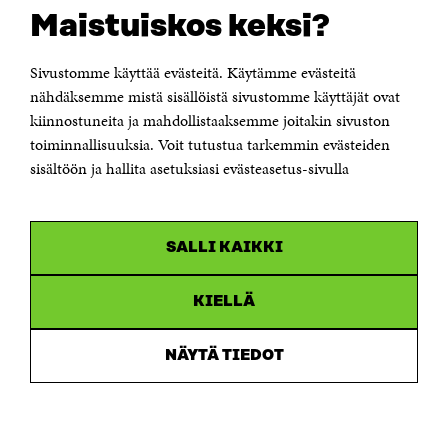
Suomen itsenäisyyden juhlarahasto Sitra
Maistuiskos keksi?
Itämerenkatu 11-13, PL 160,
00181 Helsinki
Sivustomme käyttää evästeitä. Käytämme evästeitä
Puhelin +358 294 618 991
Sähköpostiosoite
nähdäksemme mistä sisällöistä sivustomme käyttäjät ovat
etunimi.sukunimi@sitra.fi tai sitra@sitra.fi
kiinnostuneita ja mahdollistaaksemme joitakin sivuston
toiminnallisuuksia. Voit tutustua tarkemmin evästeiden
Saapumisohjeet
sisältöön ja hallita asetuksiasi evästeasetus-sivulla
Y-tunnus 0202132-3
OLEMME NÄISSÄ SOMEISSA
SALLI KAIKKI
Facebook
Avautuu
uudessa
Linkedin
ikkunassa
KIELLÄ
Avautuu
uudessa
Youtube
ikkunassa
Avautuu
NÄYTÄ TIEDOT
uudessa
Instagram
ikkunassa
Avautuu
uudessa
ikkunassa