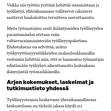
Vaikka siis työtön yrittäisi kehittää osaamistaan ja
työllistyä, yhteiskunnassa vallitsevat rakenteet
saattavat hankaloittaa tavoitteen saavuttamista.
Myös työnantajien rooli ikääntyneiden työllisyyden
parantamiseksi otetaan esiin
valtiovarainministeriön työllisyyspaketissa.
Ehdotuksena on selvittää, miten
työkyvyttömyyseläkkeiden maksuluokkamallia
voitaisiin kehittää niin, että se kannustaa työnantajia
edistämään työkykyä aiheuttamatta kuitenkaan
ikäsyrjintää työmarkkinoilla.
Arjen kokemukset, laskelmat ja
tutkimustieto yhdessä
Työllisyystoimia koskevassa yhteiskunnallisessa
keskustelussa on tärkeää jaksaa käydä eri