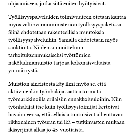
ohjaamiseen, jotka siitä eniten hyötyisivät.
Työllisyyspalveluiden toimivuuteen otetaan kantaa
myös valtiovarainministeriön työllisyyspaketissa.
Siinä ehdotetaan rakenteellisia muutoksia
työllisyyspalveluihin. Samalla ehdotetaan myös
sanktioita. Niiden suunnitteluun
tarkoituksenmukaiseksi työttömien
näkökulmamuistio tarjoaa kokonaisvaltaista
ymmärrystä.
Muistion aineistosta käy ilmi myös se, että
aktiivinenkin työnhakija saattaa törmätä
työmarkkinoilla erilaisiin ennakkoluuloihin. Niin
työnhakijat itse kuin työllisyystoimijat kertoivat
havainneensa, että sellaisia tuntuisivat aiheuttavan
rikkonainen työuran tai ikä – tutkimusten mukaan
ikäsyrjintä alkaa jo 45-vuotiaista.