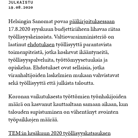
JULKAISTU
19.08.2020
Helsingin Sanomat povaa
pääkirjoituksessaan
17.8.2020 syyskuun budjettiriiheen lihavaa riitaa
työllisyyskeinoista. Valtiovarainministeriö on
laatinut
ehdotuksen
työllisyyttä parantavista
toimenpiteistä, jotka koskevat ikääntyneitä,
työllisyyspalveluita, työttömyysetuuksia ja
opiskelua. Ehdotukset ovat sellaisia, jotka
viranhaltijoiden laskelmien mukaan vahvistavat
sekä työllisyyttä että julkista taloutta.
Koronan vaikutuksesta työttömien työnhakijoiden
määrä on kasvanut kauttaaltaan samaan aikaan, kun
talouden supistuminen on vähentänyt avointen
työpaikkojen määrää.
TEM:in kesäkuun 2020 työllisyyskatsauksen