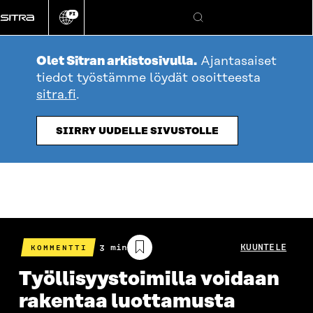
Siirry
FI
suoraan
Vaihda
Hae
sivuston
sisältöön
kieli
Olet Sitran arkistosivulla.
Ajantasaiset
tiedot työstämme löydät osoitteesta
sitra.fi
.
SIIRRY UUDELLE SIVUSTOLLE
Arvioitu
3 min
KUUNTELE
KOMMENTTI
lukuaika
Työllisyystoimilla voidaan
rakentaa luottamusta