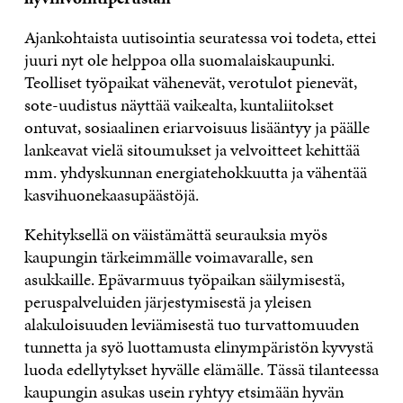
Ajankohtaista uutisointia seuratessa voi todeta, ettei
juuri nyt ole helppoa olla suomalaiskaupunki.
Teolliset työpaikat vähenevät, verotulot pienevät,
sote-uudistus näyttää vaikealta, kuntaliitokset
ontuvat, sosiaalinen eriarvoisuus lisääntyy ja päälle
lankeavat vielä sitoumukset ja velvoitteet kehittää
mm. yhdyskunnan energiatehokkuutta ja vähentää
kasvihuonekaasupäästöjä.
Kehityksellä on väistämättä seurauksia myös
kaupungin tärkeimmälle voimavaralle, sen
asukkaille. Epävarmuus työpaikan säilymisestä,
peruspalveluiden järjestymisestä ja yleisen
alakuloisuuden leviämisestä tuo turvattomuuden
tunnetta ja syö luottamusta elinympäristön kyvystä
luoda edellytykset hyvälle elämälle. Tässä tilanteessa
kaupungin asukas usein ryhtyy etsi
mään hyvän