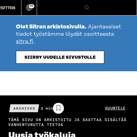
Siirry
FI
suoraan
Vaihda
Hae
sivuston
sisältöön
kieli
Olet Sitran arkistosivulla.
Ajantasaiset
tiedot työstämme löydät osoitteesta
sitra.fi
.
SIIRRY UUDELLE SIVUSTOLLE
Arvioitu
3 min
KUUNTELE
ARCHIVED
lukuaika
TÄMÄ SIVU ON ARKISTOITU JA SAATTAA SISÄLTÄÄ
VANHENTUNUTTA TIETOA
Uusia työkaluja