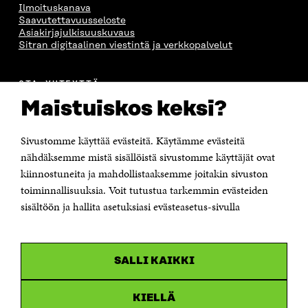
Ilmoituskanava
Saavutettavuusseloste
Asiakirjajulkisuuskuvaus
Sitran digitaalinen viestintä ja verkkopalvelut
OTA YHTEYTTÄ
Suomen itsenäisyyden juhlarahasto Sitra
Maistuiskos keksi?
Itämerenkatu 11-13, PL 160,
00181 Helsinki
Sivustomme käyttää evästeitä. Käytämme evästeitä
Puhelin +358 294 618 991
Sähköpostiosoite
nähdäksemme mistä sisällöistä sivustomme käyttäjät ovat
etunimi.sukunimi@sitra.fi tai sitra@sitra.fi
kiinnostuneita ja mahdollistaaksemme joitakin sivuston
Saapumisohjeet
toiminnallisuuksia. Voit tutustua tarkemmin evästeiden
sisältöön ja hallita asetuksiasi evästeasetus-sivulla
Y-tunnus 0202132-3
OLEMME NÄISSÄ SOMEISSA
SALLI KAIKKI
Facebook
Avautuu
uudessa
Linkedin
ikkunassa
KIELLÄ
Avautuu