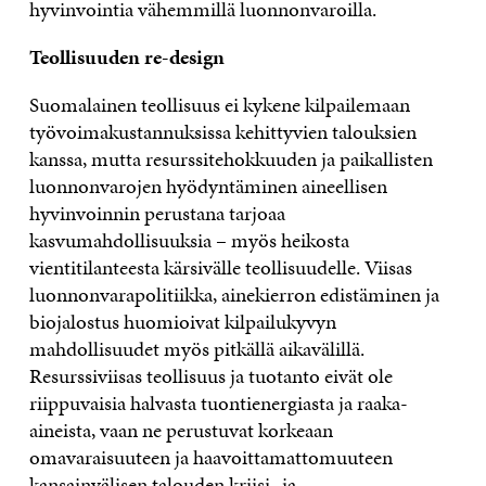
hyvinvointia vähemmillä luonnonvaroilla.
Teollisuuden
re-design
Suomalainen teollisuus ei kykene kilpailemaan
työvoimakustannuksissa kehittyvien talouksien
kanssa, mutta resurssitehokkuuden ja paikallisten
luonnonvarojen hyödyntäminen aineellisen
hyvinvoinnin perustana tarjoaa
kasvumahdollisuuksia – myös heikosta
vientitilanteesta kärsivälle teollisuudelle. Viisas
luonnonvarapolitiikka, ainekierron edistäminen ja
biojalostus huomioivat kilpailukyvyn
mahdollisuudet myös pitkällä aikavälillä.
Resurssiviisas teollisuus ja tuotanto eivät ole
riippuvaisia halvasta tuontienergiasta ja raaka-
aineista, vaan ne perustuvat korkeaan
omavaraisuuteen ja haavoittamattomuuteen
kansainvälisen talouden kriisi- ja