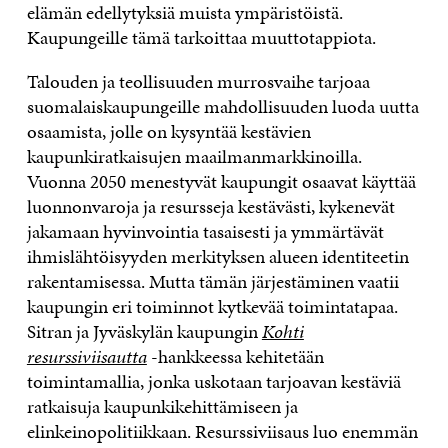
elämän edellytyksiä muista ympäristöistä.
Kaupungeille tämä tarkoittaa muuttotappiota.
Talouden ja teollisuuden murrosvaihe tarjoaa
suomalaiskaupungeille mahdollisuuden luoda uutta
osaamista, jolle on kysyntää kestävien
kaupunkiratkaisujen maailmanmarkkinoilla.
Vuonna 2050 menestyvät kaupungit osaavat käyttää
luonnonvaroja ja resursseja kestävästi, kykenevät
jakamaan hyvinvointia tasaisesti ja ymmärtävät
ihmislähtöisyyden merkityksen alueen identiteetin
rakentamisessa. Mutta tämän järjestäminen vaatii
kaupungin eri toiminnot kytkevää toimintatapaa.
Sitran ja Jyväskylän kaupungin
Kohti
resurssiviisautta
-hankkeessa kehitetään
toimintamallia, jonka uskotaan tarjoavan kestäviä
ratkaisuja kaupunkikehittämiseen ja
elinkeinopolitiikkaan. Resurssiviisaus luo enemmän