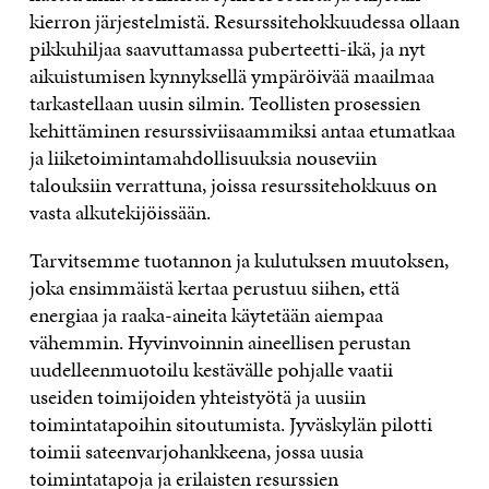
kierron järjestelmistä. Resurssitehokku
udessa ollaan
pikkuhiljaa saavuttamassa puberteetti-ikä, ja nyt
aikuistumisen kynnyksellä ympäröivää maailmaa
tarkastellaan uusin silmin. Teollisten prosessien
kehittäminen resurssiviisaammiksi antaa etumatkaa
ja liiketoimintamahdollisuuksia nouseviin
talouksiin verrattuna, joissa resurssitehokkuus on
vasta alkutekijöissään.
Tarvitsemme tuotannon ja kulutuksen muutoksen,
joka ensimmäistä kertaa perustuu siihen, että
energiaa ja raaka-aineita käytetään aiempaa
vähemmin. Hyvinvoinnin aineellisen perustan
uudelleenmuotoilu kestävälle pohjalle vaatii
useiden toimijoiden yhteistyötä ja uusiin
toimintatapoihin sitoutumista. Jyväsk
ylän pilotti
toimii sateenvarjohankkeena, jossa uusia
toimintatapoja ja erilaisten resurssien