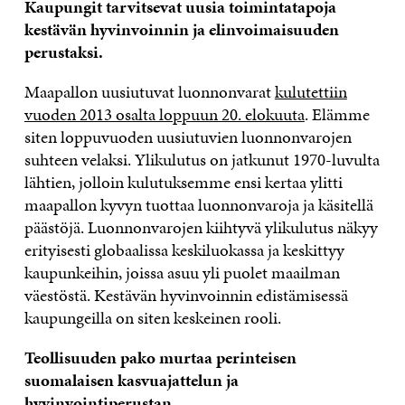
Kaupungit tarvitsevat uusia toimintatapoja
kestävän hyvinvoinnin ja elinvoimaisuuden
perustaksi.
Maapallon uusiutuvat luonnonvarat
kulutettiin
vuoden 2013 osalta loppuun 20. elokuuta
. Elämme
siten loppuvuoden uusiutuvien luonnonvarojen
suhteen velaksi. Ylikulutus on jatkunut 1970-luvulta
lähtien, jolloin kulutuksemme ensi kertaa ylitti
maapallon kyvyn tuottaa luonnonvaroja ja käsitellä
p
äästöjä. Luonnonvarojen kiihtyvä ylikulutus näkyy
erityisesti globaalissa keskiluokassa ja keskittyy
kaupunkeihin, joissa asuu yli puolet maailman
väestöstä. Kestävän hyvinvoinnin edistämisessä
kaupungeilla on siten keskeinen rooli.
Teollisuuden pako murtaa perinteisen
suomalaisen kasvuajattelun ja
hyvinvointiperustan