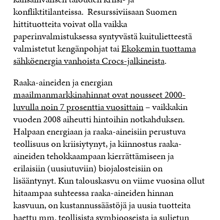
konfliktitilanteissa. Resurssiviisa
an Suomen
hittituotteita voivat olla vaikka
paperinvalmistuksessa syntyvästä kuitulietteestä
valmistetut kengänpohjat tai
Ekokemin tuottama
sähköenergia vanhoista Crocs-jalkineista
.
Raaka-aineiden ja energian
maailmanmarkkinahinnat ovat nousseet 2000-
luvulla noin 7 prosenttia vuosittain
– vaikkakin
vuoden 2008 aiheutti hintoihin notkahduksen.
Halpaan energiaan ja raaka-aineisiin perustuva
teollisuus on kriisiytynyt, ja kiinnostus raaka-
aineiden tehokkaampaan kierrättämiseen ja
erilaisiin (uusiutuviin) biojalosteisiin on
lisääntynyt. Kun talouskasvu on viime vuosina ollut
hitaampaa suhteessa raaka-aineiden hinnan
kasvuun, on kustannussäästöjä ja uusia tuotteita
haettu mm. teollisista symbiooseista ja suljetun