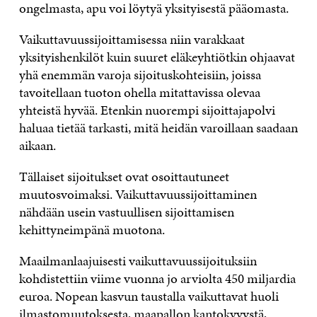
ongelmasta, apu voi löytyä yksityisestä pääomasta.
Vaikuttavuussijoittamisessa niin varakkaat
yksityishenkilöt kuin suuret eläkeyhtiötkin ohjaavat
yhä enemmän varoja sijoituskohteisiin, joissa
tavoitellaan tuoton ohella mitattavissa olevaa
yhteistä hyvää. Etenkin nuorempi sijoittajapolvi
haluaa tietää tarkasti, mitä heidän varoillaan saadaan
aikaan.
Tällaiset sijoitukset ovat osoittautuneet
muutosvoimaksi. Vaikuttavuussijoittaminen
nähdään usein vastuullisen sijoittamisen
kehittyneimpänä muotona.
Maailmanlaajuisesti vaikuttavuussijoituksiin
kohdistettiin viime vuonna jo arviolta 450 miljardia
euroa. Nopean kasvun taustalla vaikuttavat huoli
ilmastomuutoksesta, maapallon kantokyvystä,