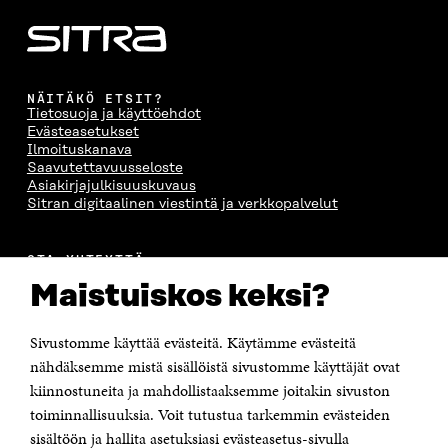
NÄITÄKÖ ETSIT?
Tietosuoja ja käyttöehdot
Evästeasetukset
Ilmoituskanava
Saavutettavuusseloste
Asiakirjajulkisuuskuvaus
Sitran digitaalinen viestintä ja verkkopalvelut
OTA YHTEYTTÄ
Suomen itsenäisyyden juhlarahasto Sitra
Maistuiskos keksi?
Itämerenkatu 11-13, PL 160,
00181 Helsinki
Sivustomme käyttää evästeitä. Käytämme evästeitä
Puhelin +358 294 618 991
Sähköpostiosoite
nähdäksemme mistä sisällöistä sivustomme käyttäjät ovat
etunimi.sukunimi@sitra.fi tai sitra@sitra.fi
kiinnostuneita ja mahdollistaaksemme joitakin sivuston
Saapumisohjeet
toiminnallisuuksia. Voit tutustua tarkemmin evästeiden
sisältöön ja hallita asetuksiasi evästeasetus-sivulla
Y-tunnus 0202132-3