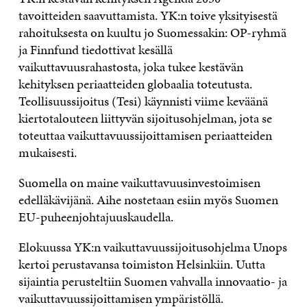
tavoitteiden saavuttamista. YK:n toive yksityisestä
rahoituksesta on kuultu jo Suomessakin: OP-ryhmä
ja Finnfund tiedottivat kesällä
vaikuttavuusrahastosta, joka tukee kestävän
kehityksen periaatteiden globaalia toteutusta.
Teollisuussijoitus (Tesi) käynnisti viime keväänä
kiertotalouteen liittyvän sijoitusohjelman, jota se
toteuttaa vaikuttavuussijoittamisen periaatteiden
mukaisesti.
Suomella on maine vaikuttavuusinvestoimisen
edelläkävijänä. Aihe nostetaan esiin myös Suomen
EU-puheenjohtajuuskaudella.
Elokuussa YK:n vaikuttavuussijoitusohjelma Unops
kertoi perustavansa toimiston Helsinkiin. Uutta
sijaintia perusteltiin Suomen vahvalla innovaatio- ja
vaikuttavuussijoittamisen ympäristöllä.