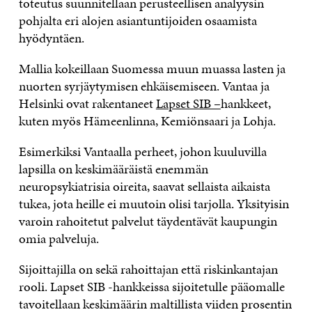
toteutus suunnitellaan perusteellisen analyysin
pohjalta eri alojen asiantuntijoiden osaamista
hyödyntäen.
Mallia kokeillaan Suomessa muun muassa lasten ja
nuorten syrjäytymisen ehkäisemiseen. Vantaa ja
Helsinki ovat rakentaneet
Lapset SIB –
hankkeet,
kuten myös Hämeenlinna, Kemiönsaari ja Lohja.
Esimerkiksi Vantaalla perheet, johon kuuluvilla
lapsilla on keskimääräistä enemmän
neuropsykiatrisia oireita, saavat sellaista aikaista
tukea, jota heille ei muutoin olisi tarjolla. Yksityisin
varoin rahoitetut palvelut täydentävät kaupungin
omia palveluja.
Sijoittajilla on sekä rahoittajan että riskinkantajan
rooli. Lapset SIB -hankkeissa sijoitetulle pääomalle
tavoitellaan keskimäärin maltillista viiden prosentin