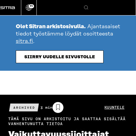
Siirry
FI
suoraan
Vaihda
Hae
sivuston
sisältöön
kieli
Olet Sitran arkistosivulla.
Ajantasaiset
tiedot työstämme löydät osoitteesta
sitra.fi
.
SIIRRY UUDELLE SIVUSTOLLE
Arvioitu
3 min
KUUNTELE
ARCHIVED
lukuaika
TÄMÄ SIVU ON ARKISTOITU JA SAATTAA SISÄLTÄÄ
VANHENTUNUTTA TIETOA
Vaikuttavuussijoittajat