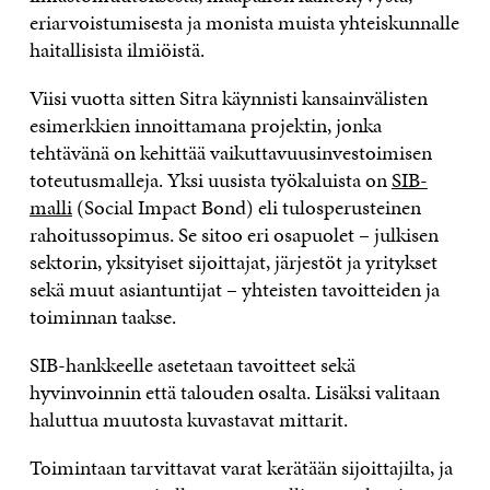
eriarvoistumisesta ja monista muista yhteiskunnalle
haitallisista ilmiöistä.
Viisi vuotta sitten Sitra käynnisti kansainvälisten
esimerkkien innoittamana projektin, jonka
tehtävänä on kehittää vaikuttavuusinvestoimisen
toteutusmalleja. Yksi uusista työkaluista on
SIB-
malli
(Social Impact Bond) eli tulosperusteinen
rahoitussopimus. Se sitoo eri osapuolet – julkisen
sektorin, yksityiset sijoittajat, järjestöt ja yritykset
sekä muut asiantuntijat – yhteisten tavoitteiden ja
toiminnan taakse.
SIB-hankkeelle asetetaan tavoitteet sekä
hyvinvoinnin että talouden osalta. Lisäksi valitaan
haluttua muutosta kuvastavat mittarit.
Toimintaan tarvittavat varat kerätään sijoittajilta, ja