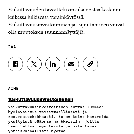
Vaikuttavuuden tavoittelu on aika nostaa keskiöön
kaikessa julkisessa varainkäytössä.
Vaikuttavuusinvestoiminen ja -sijoittaminen voivat
olla muutoksen suunnannäyttäjiä.
JAA
J
J
J
J
K
A
A
A
A
O
A
A
A
A
P
F
T
L
S
I
A
W
I
Ä
O
AIHE
C
I
N
H
I
E
T
K
K
A
Vaikuttavuus­investoiminen
B
T
E
Ö
R
Vaikuttavuusinvestoiminen auttaa luomaan
O
E
D
P
T
hyvinvointia tavoitteellisesti ja
O
R
I
O
I
resurssitehokkaasti. Se on keino kanavoida
K
I
N
S
K
yksityistä pääomaa hankkeisiin, joilla
I
S
I
T
K
tavoitellaan myönteistä ja mitattavaa
S
S
S
I
E
yhteiskunnallista hyötyä.