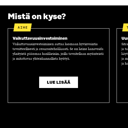
A
Mistä on kyse?
AIHE
Vaikuttavuus­investoiminen
Uus
Vaikuttavuusinvestoiminen auttaa luomaan hyvinvointia
Sitr
tavoitteellisesti ja resurssitehokkaasti. Se on keino kanavoida
ja t
yksityistä pääomaa hankkeisiin, joilla tavoitellaan myönteistä
käyt
ja mitattavaa yhteiskunnallista hyötyä.
ja m
ja h
LUE LISÄÄ