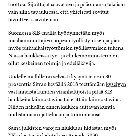
tuottoa. Sijoittajat saavat sen ja pääomansa takaisin
vain siinä tapauksessa, että yhteisesti sovitut
tavoitteet saavutetaan.
Suomessa SIB-mallia hyödynnetään myös
maahanmuuttajien nopean työllistymisen ja pian
myös pitkäaikaistyöttömien työllistymisen tukena.
Näissä hankkeissa työ- ja elinkeinoministeriö on
ollut keskeinen toimija ja edelläkävijä.
Uudelle mallille on selvästi kysyntää: noin 80
prosenttia Sitran keväällä 2018 teettämään
kyselyyn
vastanneista kuntien viranhaltijoista pitää SIB-
hankkeita kiinnostavina tai erittäin kiinnostavina.
Niiden nähdään ennen kaikkea auttavan kuntia
uudistamaan ajatteluaan ja toimintaansa.
Sama julkisten varojen niukkuus hidastaa myös
YK:n kestävän kehityksen Agenda 2030 -